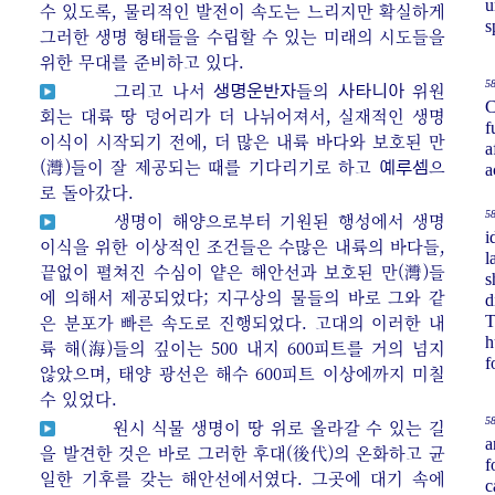
u
수 있도록, 물리적인 발전이 속도는 느리지만 확실하게
s
그러한 생명 형태들을 수립할 수 있는 미래의 시도들을
위한 무대를 준비하고 있다.
58
그리고 나서
들의
위원
생명운반자
사타니아
C
회는 대륙 땅 덩어리가 더 나뉘어져서, 실재적인 생명
f
이식이 시작되기 전에, 더 많은 내륙 바다와 보호된 만
a
(灣)들이 잘 제공되는 때를 기다리기로 하고
으
예루셈
a
로 돌아갔다.
58
생명이 해양으로부터 기원된 행성에서 생명
i
이식을 위한 이상적인 조건들은 수많은 내륙의 바다들,
l
끝없이 펼쳐진 수심이 얕은 해안선과 보호된 만(灣)들
s
에 의해서 제공되었다; 지구상의 물들의 바로 그와 같
d
은 분포가 빠른 속도로 진행되었다. 고대의 이러한 내
T
h
륙 해(海)들의 깊이는 500 내지 600피트를 거의 넘지
f
않았으며, 태양 광선은 해수 600피트 이상에까지 미칠
수 있었다.
58
원시 식물 생명이 땅 위로 올라갈 수 있는 길
a
을 발견한 것은 바로 그러한 후대(後代)의 온화하고 균
f
일한 기후를 갖는 해안선에서였다. 그곳에 대기 속에
c