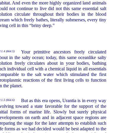
abitat. And even the more highly organized land animals
ould not continue to live did not this same essential salt
olution circulate throughout their bodies in the blood
tream which freely bathes, literally submerses, every tiny
iving cell in this “briny deep.”
Your primitive ancestors freely circulated
:1.4 (664.5)
bout in the salty ocean; today, this same oceanlike salty
olution freely circulates about in your bodies, bathing
ach individual cell with a chemical liquid in all essentials
omparable to the salt water which stimulated the first
rotoplasmic reactions of the first living cells to function
n the planet.
But as this era opens, Urantia is in every way
:1.5 (664.6)
volving toward a state favorable for the support of the
nitial forms of marine life. Slowly but surely physical
evelopments on earth and in adjacent space regions are
reparing the stage for the later attempts to establish such
ife forms as we had decided would be best adapted to the