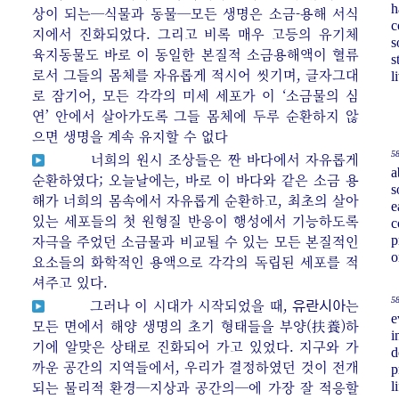
h
상이 되는─식물과 동물─모든 생명은 소금-용해 서식
c
지에서 진화되었다. 그리고 비록 매우 고등의 유기체
s
육지동물도 바로 이 동일한 본질적 소금용해액이 혈류
s
로서 그들의 몸체를 자유롭게 적시어 씻기며, 글자그대
l
로 잠기어, 모든 각각의 미세 세포가 이 ‘소금물의 심
연’ 안에서 살아가도록 그들 몸체에 두루 순환하지 않
으면 생명을 계속 유지할 수 없다
58
너희의 원시 조상들은 짠 바다에서 자유롭게
a
순환하였다; 오늘날에는, 바로 이 바다와 같은 소금 용
s
해가 너희의 몸속에서 자유롭게 순환하고, 최초의 살아
e
있는 세포들의 첫 원형질 반응이 행성에서 기능하도록
c
자극을 주었던 소금물과 비교될 수 있는 모든 본질적인
p
o
요소들의 화학적인 용액으로 각각의 독립된 세포를 적
셔주고 있다.
58
그러나 이 시대가 시작되었을 때,
는
유란시아
e
모든 면에서 해양 생명의 초기 형태들을 부양(扶養)하
i
기에 알맞은 상태로 진화되어 가고 있었다. 지구와 가
d
까운 공간의 지역들에서, 우리가 결정하였던 것이 전개
p
되는 물리적 환경─지상과 공간의─에 가장 잘 적응할
l