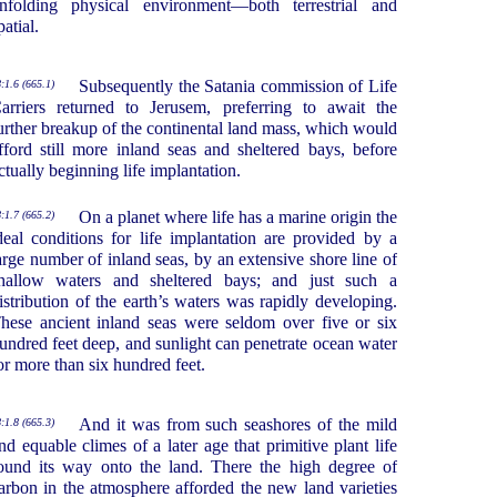
nfolding physical environment—both terrestrial and
patial.
Subsequently the Satania commission of Life
:1.6 (665.1)
arriers returned to Jerusem, preferring to await the
urther breakup of the continental land mass, which would
fford still more inland seas and sheltered bays, before
ctually beginning life implantation.
On a planet where life has a marine origin the
:1.7 (665.2)
deal conditions for life implantation are provided by a
arge number of inland seas, by an extensive shore line of
hallow waters and sheltered bays; and just such a
istribution of the earth’s waters was rapidly developing.
hese ancient inland seas were seldom over five or six
undred feet deep, and sunlight can penetrate ocean water
or more than six hundred feet.
And it was from such seashores of the mild
:1.8 (665.3)
nd equable climes of a later age that primitive plant life
ound its way onto the land. There the high degree of
arbon in the atmosphere afforded the new land varieties