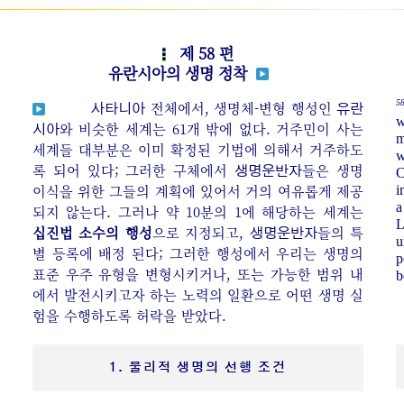
제 58 편
유란시아의 생명 정착
58
전체에서, 생명체-변형 행성인
사타니아
유란
w
와 비슷한 세계는 61개 밖에 없다. 거주민이 사는
시아
m
세계들 대부분은 이미 확정된 기법에 의해서 거주하도
w
록 되어 있다; 그러한 구체에서
들은 생명
생명운반자
C
이식을 위한 그들의 계획에 있어서 거의 여유롭게 제공
i
되지 않는다. 그러나 약 10분의 1에 해당하는 세계는
L
십진법 소수의 행성
으로 지정되고,
들의 특
생명운반자
u
별 등록에 배정 된다; 그러한 행성에서 우리는 생명의
p
표준 우주 유형을 변형시키거나, 또는 가능한 범위 내
b
에서 발전시키고자 하는 노력의 일환으로 어떤 생명 실
험을 수행하도록 허락을 받았다.
1. 물리적 생명의 선행 조건