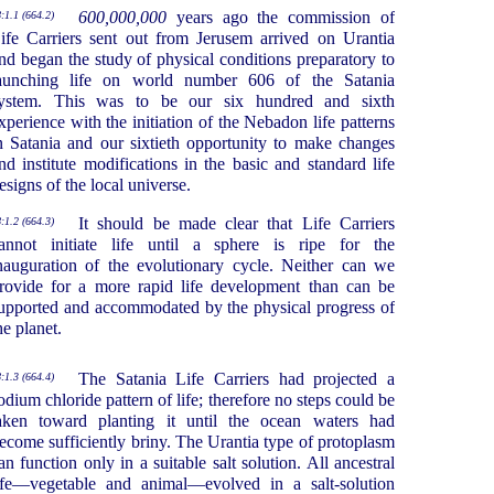
600,000,000
years ago the commission of
:1.1 (664.2)
ife Carriers sent out from Jerusem arrived on Urantia
nd began the study of physical conditions preparatory to
aunching life on world number 606 of the Satania
ystem. This was to be our six hundred and sixth
xperience with the initiation of the Nebadon life patterns
n Satania and our sixtieth opportunity to make changes
nd institute modifications in the basic and standard life
esigns of the local universe.
It should be made clear that Life Carriers
:1.2 (664.3)
annot initiate life until a sphere is ripe for the
nauguration of the evolutionary cycle. Neither can we
rovide for a more rapid life development than can be
upported and accommodated by the physical progress of
he planet.
The Satania Life Carriers had projected a
:1.3 (664.4)
odium chloride pattern of life; therefore no steps could be
aken toward planting it until the ocean waters had
ecome sufficiently briny. The Urantia type of protoplasm
an function only in a suitable salt solution. All ancestral
ife—vegetable and animal—evolved in a salt-solution