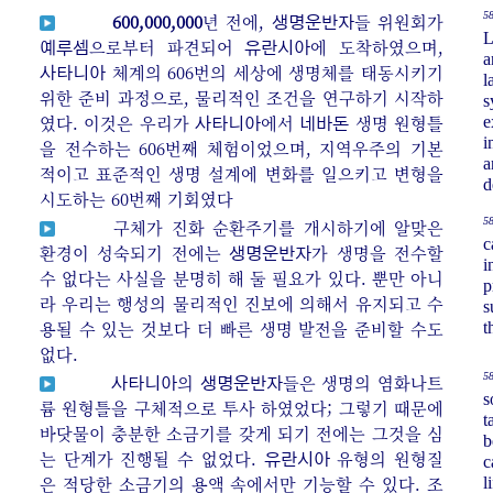
58
600,000,000
년 전에,
들 위원회가
생명운반자
L
으로부터 파견되어
에 도착하였으며,
예루셈
유란시아
a
체계의 606번의 세상에 생명체를 태동시키기
사타니아
l
위한 준비 과정으로, 물리적인 조건을 연구하기 시작하
s
였다. 이것은 우리가
에서
생명 원형틀
e
사타니아
네바돈
i
을 전수하는 606번째 체험이었으며, 지역우주의 기본
a
적이고 표준적인 생명 설계에 변화를 일으키고 변형을
d
시도하는 60번째 기회였다
58
구체가 진화 순환주기를 개시하기에 알맞은
c
환경이 성숙되기 전에는
가 생명을 전수할
생명운반자
i
수 없다는 사실을 분명히 해 둘 필요가 있다. 뿐만 아니
p
라 우리는 행성의 물리적인 진보에 의해서 유지되고 수
s
용될 수 있는 것보다 더 빠른 생명 발전을 준비할 수도
t
없다.
58
의
들은 생명의 염화나트
사타니아
생명운반자
s
륨 원형틀을 구체적으로 투사 하였었다; 그렇기 때문에
t
바닷물이 충분한 소금기를 갖게 되기 전에는 그것을 심
b
는 단계가 진행될 수 없었다.
유형의 원형질
유란시아
c
은 적당한 소금기의 용액 속에서만 기능할 수 있다. 조
l