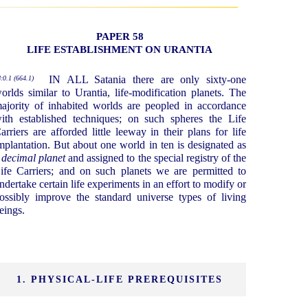
PAPER 58
LIFE ESTABLISHMENT ON URANTIA
IN ALL Satania there are only sixty-one
:0.1 (664.1)
orlds similar to Urantia, life-modification planets. The
ajority of inhabited worlds are peopled in accordance
ith established techniques; on such spheres the Life
arriers are afforded little leeway in their plans for life
mplantation. But about one world in ten is designated as
a
decimal planet
and assigned to the special registry of the
ife Carriers; and on such planets we are permitted to
ndertake certain life experiments in an effort to modify or
ossibly improve the standard universe types of living
eings.
1. PHYSICAL-LIFE PREREQUISITES