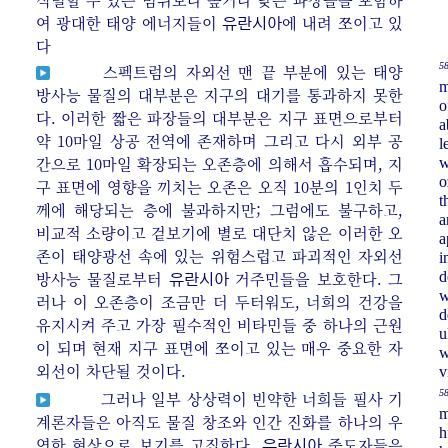
여 광대한 태양 에너지들이
에 내려 쪼이고 있
유란시아
다
58
스펙트럼의 자외선 맨 끝 부분에 있는 태양
m
방사능 물질의 대부분은 지구의 대기를 통과하지 못한
o
다. 이러한 짧은 파장들의 대부분은 지구 표면으로부터
a
약 10마일 상공 전역에 존재하며 그리고 다시 외부 공
l
간으로 10마일 확장되는 오존층에 의해서 흡수되며, 지
w
o
구 표면에 영향을 끼치는 오존은 오직 10분의 1인치 두
t
께에 해당되는 층에 불과하지만; 그럼에도 불구하고,
a
비교적 소량이고 겉보기에 별로 대단치 않은 이러한 오
a
존이 태양광선 속에 있는 위험스럽고 파괴적인 자외선
i
방사능 물질로부터
거주민들을 보호한다. 그
d
유란시아
w
러나 이 오존층이 조금만 더 두터워도, 너희의 건강을
d
유지시켜 주고 가장 필수적인 비타민들 중 하나의 근원
u
이 되며 현재 지구 표면에 쪼이고 있는 매우 중요한 자
w
외선이 차단될 것이다.
v
58
그러나 일부 상상력이 빈약한 너희들 필사 기
m
계론자들은 아직도 물질 창조와 인간 진화를 하나의 우
h
연한 현상으로 보기를 고집한다.
중도자들은
유란시아