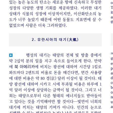
있는 높은 농도의 탄소는 새로운 땅에 신속하고 무성한
o
성장의 다양한 생명 기회를 제공하였다. 이러한 대기
T
i
상태가 식물의 성장에 이상적이지만, 이산화탄소의 농
a
도가 너무 높았기 때문에 어떤 동물도 지표면에 살 수
t
없었으며 사람은 더욱 그러하였다.
2. 유란시아의 대기(大氣)
58
행성의 대기는 태양의 전체 빛 방출 중에서
t
약 2십억 분의 일을 지구 속으로 들어오게 한다. 만약
e
에
에 비치는 광선에 대하여 시간당 1킬로
북 아메리카
p
와트마다 2센트의 비율로 돈을 매긴다면, 연간 사용량
a
에 대한 비용은 약 80 경(京) 달러 이상이 될 것이다. 태
d
c
양 광선에 대하여 시카고 시에 부과될 비용은 하루에 1
b
억 달러 이상에 상당하는 금액이 될 것이다. 그리고 너
o
희는 태양으로부터 다른 형태의 에너지들도 받아들이
r
고 있다는 것을 기억해야만 할 것이다─빛만이 너희의
u
대기에 끼치는 태양의 기여가 아니다. 인간의 눈으로
a
식별할 수 있는 범위보다 높거나 낮은 파장들을 포함하