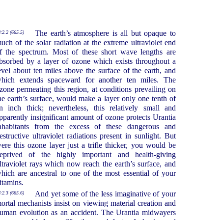
The earth’s atmosphere is all but opaque to
:2.2 (665.5)
uch of the solar radiation at the extreme ultraviolet end
f the spectrum. Most of these short wave lengths are
bsorbed by a layer of ozone which exists throughout a
evel about ten miles above the surface of the earth, and
hich extends spaceward for another ten miles. The
zone permeating this region, at conditions prevailing on
he earth’s surface, would make a layer only one tenth of
n inch thick; nevertheless, this relatively small and
pparently insignificant amount of ozone protects Urantia
nhabitants from the excess of these dangerous and
estructive ultraviolet radiations present in sunlight. But
ere this ozone layer just a trifle thicker, you would be
eprived of the highly important and health-giving
ltraviolet rays which now reach the earth’s surface, and
hich are ancestral to one of the most essential of your
itamins.
And yet some of the less imaginative of your
:2.3 (665.6)
ortal mechanists insist on viewing material creation and
uman evolution as an accident. The Urantia midwayers