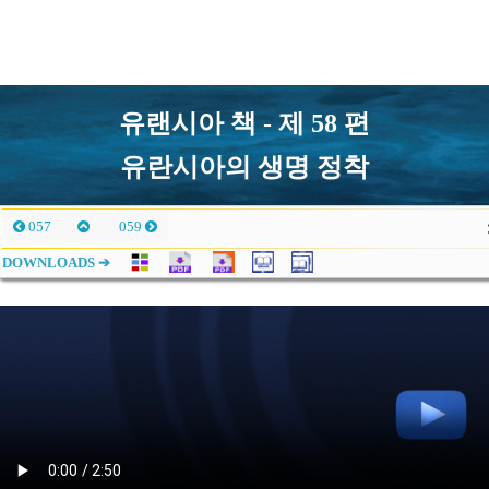
유랜시아 책 - 제 58 편
유란시아의 생명 정착
057
059
DOWNLOADS ➔