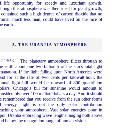
f life opportunity for speedy and luxuriant growth.
hough this atmosphere was then ideal for plant growth,
t contained such a high degree of carbon dioxide that no
nimal, much less man, could have lived on the face of
he earth.
2. THE URANTIA ATMOSPHERE
The planetary atmosphere filters through to
:2.1 (665.4)
he earth about one two-billionth of the sun’s total light
manation. If the light falling upon North America were
aid for at the rate of two cents per kilowatt-hour, the
nnual light bill would be upward of 800 quadrillion
ollars. Chicago’s bill for sunshine would amount to
onsiderably over 100 million dollars a day. And it should
e remembered that you receive from the sun other forms
f energy—light is not the only solar contribution
eaching your atmosphere. Vast solar energies pour in
pon Urantia embracing wave lengths ranging both above
nd below the recognition range of human vision.