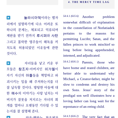
4. THE MERCY TIME LAG
54:4.1 (615.6)
Another problem
이라는 별자
놀라시아덱
somewhat difficult of explanation
리에서 설명하기에 다소 어려운 또
in the constellation of Norlatiadek
하나의 문제는, 체포되고 억류되며
pertains to the reasons for
재판을 받기 전까지
와
루시퍼
사탄
permitting Lucifer, Satan, and the
그리고 몰락한 영주들이 해독을 끼
fallen princes to work mischief so
치도록 허용되었던 이유들에 관한
long before being apprehended,
것이다.
interned, and adjudicated.
54:4.2 (616.1)
Parents, those who
자녀들을 낳고 키운 부
have borne and reared children, are
모들은
-아버지인
이
창조자
미가엘
better able to understand why
자기 자신의
들을 책망하고 파
아들
Michael, a Creator-father, might be
괴시키는 일을 왜 주저하는지를 더
slow to condemn and destroy his
잘 납득할 것이다. 방탕한 아들에 대
own Sons. Jesus’ story of the
한
의 이야기는 사랑 넘치는 아
예수
prodigal son well illustrates how a
버지가 잘못을 저지르는 자녀의 회
loving father can long wait for the
개를 얼마나 오랫동안 기다릴 수 있
repentance of an erring child.
는지를 잘 설명해 준다.
54:4.3 (616.2)
The very fact that an
악을-행하는 창조체가