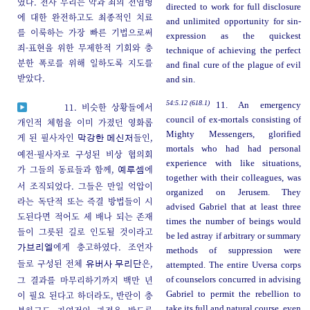
였다. 천사 무리는 악과 죄의 전염병
directed to work for full disclosure
에 대한 완전하고도 최종적인 치료
and unlimited opportunity for sin-
를 이룩하는 가장 빠른 기법으로써
expression as the quickest
죄-표현을 위한 무제한적 기회와 충
technique of achieving the perfect
분한 폭로를 위해 일하도록 지도를
and final cure of the plague of evil
받았다.
and sin.
54:5.12 (618.1)
11. An emergency
11. 비슷한 상황들에서
council of ex-mortals consisting of
개인적 체험을 이미 가졌던 영화롭
Mighty Messengers, glorified
게 된 필사자인
들인,
막강한 메신저
mortals who had had personal
예전-필사자로 구성된 비상 협의회
experience with like situations,
가 그들의 동료들과 함께,
에
예루셈
together with their colleagues, was
서 조직되었다. 그들은 만일 억압이
organized on Jerusem. They
라는 독단적 또는 즉결 방법들이 시
advised Gabriel that at least three
도된다면 적어도 세 배나 되는 존재
times the number of beings would
들이 그릇된 길로 인도될 것이라고
be led astray if arbitrary or summary
에게 충고하였다. 조언자
가브리엘
methods of suppression were
들로 구성된 전체
은,
유버사 무리단
attempted. The entire Uversa corps
그 결과를 마무리하기까지 백만 년
of counselors concurred in advising
이 필요 된다고 하더라도, 반란이 충
Gabriel to permit the rebellion to
take its full and natural course, even