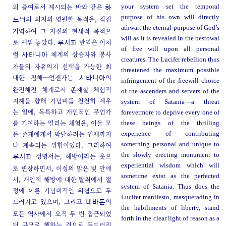
의 증여로서 계시되는 바와 같은
your system set the temporal
하
purpose of his own will directly
의 의지의 영원한 목적을, 직접
느님
athwart the eternal purpose of God’s
거역하여 그 자신의 현세적 목적으
will as it is revealed in the bestowal
로 세워 놓았다.
반역은 이처
루시퍼
of free will upon all personal
럼
체계의 상승자와 봉사
사타니아
creatures. The Lucifer rebellion thus
자들의 자유의지 선택을 가능한 최
threatened the maximum possible
대한 침해─언젠가는
의
사타니아
infringement of the freewill choice
완전해진 체계로서 존재할 체험적
of the ascenders and servers of the
지혜를 향해 기념비를 천천히 세우
system of Satania—a threat
는 일에, 독특하고 개인적인 무언가
forevermore to deprive every one of
를 기여하는 떨리는 체험을, 이들 모
these beings of the thrilling
든 존재에게서 박탈하려는 언제까지
experience of contributing
나 계속되는 위협이었다. 그리하여
something personal and unique to
the slowly erecting monument to
성명서는, 해방이라는 옷으
루시퍼
experiential wisdom which will
로 변장하면서, 이성의 맑은 빛 안에
sometime exist as the perfected
서, 개인적 해방에 대한 탈취에서 절
system of Satania. Thus does the
정에 이른 기념비적인 위협으로 두
Lucifer manifesto, masquerading in
드러지고 있으며, 그리고
의
네바돈
the habiliments of liberty, stand
모든 역사에서 오직 두 번 접근되었
forth in the clear light of reason as a
던 규모로 행하는 것으로 두드러진