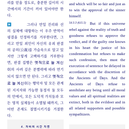
리를 얻을 정도로, 충분한 길이의 시
and which will be so fair and just as
간에서의 기간이 끼어 있어야만 한
to win the approval of the sinner
다.
himself.
54:3.3 (615.5)
But if this universe
그러나 만일 진리와 선
rebel against the reality of truth and
의 실체에 대항하는 이 우주 반역이
goodness refuses to approve the
평결을 인정하기를 거부한다면, 그
verdict, and if the guilty one knows
리고 만일 죄인이 자신의 유죄 판결
in his heart the justice of his
의 공의(公義)를 가슴속으로 알고 있
condemnation but refuses to make
지만 그렇게 고백하기를 거부한다
such confession, then must the
면, 판결 집행은
옛적으로 늘 계신
execution of sentence be delayed in
의 사려 깊은 분별력에 따라 연기
이
accordance with the discretion of
되지 않으면 안 된다. 그리고
옛적으
the Ancients of Days. And the
는 행악자 및 모든 관계
로 늘 계신이
Ancients of Days refuse to
된 지지자와 가능한 동정자 둘 모두
annihilate any being until all moral
의 안에서, 모든 도덕적 가치들과 모
values and all spiritual realities are
든 영적 실체들이 소멸될 때까지, 그
extinct, both in the evildoer and in
all related supporters and possible
어떤 존재도 절멸시키기를 거절한
sympathizers.
다.
4. 자비의 시간 지연