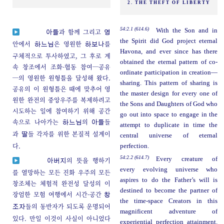
2. THE THEFT OF LIBERTY
54:2.1 (614.6)
With the Son and in
과 함께 그리고
아들
영
the Spirit did God project eternal
안에서
은 영원한
를
하느님
하보나
Havona, and ever since has there
구체적으로 투사하였고, 그 후로 계
obtained the eternal pattern of co-
속 창조에서 조화-협동 참여─공유
ordinate participation in creation—
─의 영원한 원형틀을 달성해 왔다.
sharing. This pattern of sharing is
공유의 이 원형틀은 때에 맞추어 영
the master design for every one of
원한 완전의 중앙우주를 복제하려고
the Sons and Daughters of God who
시도하는 일에 참여하기 위해 공간
go out into space to engage in the
속으로 나아가는
의
들
하느님
아들
attempt to duplicate in time the
과
들 각자를 위한 본질적 설계이
딸
central universe of eternal
다.
perfection.
54:2.2 (614.7)
Every creature of
의 뜻을 행하기
아버지
every evolving universe who
를 열망하는 모든 진화 우주의 모든
aspires to do the Father’s will is
창조체는 체험적 완전성 달성의 이
destined to become the partner of
장엄한 모험 여행에서 시간-공간
창
the time-space Creators in this
들의 동반자가 되도록 운명되어
조자
magnificent adventure of
있다. 만일 이것이 사실이 아니었다
experiential perfection attainment.