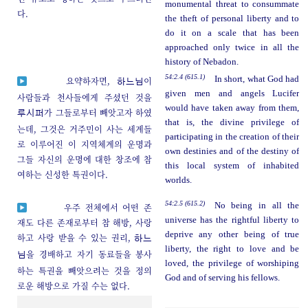
monumental threat to consummate
다.
the theft of personal liberty and to
do it on a scale that has been
approached only twice in all the
history of Nebadon.
54:2.4 (615.1)
In short, what God had
요약하자면,
이
하느님
given men and angels Lucifer
사람들과 천사들에게 주셨던 것을
would have taken away from them,
가 그들로부터 빼앗고자 하였
루시퍼
that is, the divine privilege of
는데, 그것은 거주민이 사는 세계들
participating in the creation of their
로 이루어진 이 지역체계의 운명과
own destinies and of the destiny of
그들 자신의 운명에 대한 창조에 참
this local system of inhabited
여하는 신성한 특권이다.
worlds.
54:2.5 (615.2)
No being in all the
우주 전체에서 어떤 존
universe has the rightful liberty to
재도 다른 존재로부터 참 해방, 사랑
deprive any other being of true
하고 사랑 받을 수 있는 권리,
하느
liberty, the right to love and be
을 경배하고 자기 동료들을 봉사
님
loved, the privilege of worshiping
하는 특권을 빼앗으려는 것을 정의
God and of serving his fellows.
로운 해방으로 가질 수는 없다.