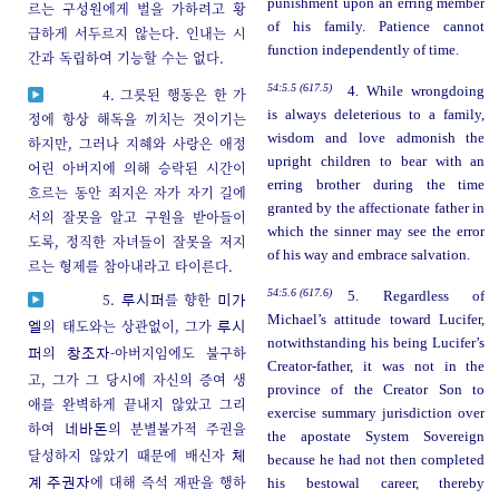
punishment upon an erring member
르는 구성원에게 벌을 가하려고 황
of his family. Patience cannot
급하게 서두르지 않는다. 인내는 시
function independently of time.
간과 독립하여 기능할 수는 없다.
54:5.5 (617.5)
4. While wrongdoing
4. 그릇된 행동은 한 가
is always deleterious to a family,
정에 항상 해독을 끼치는 것이기는
wisdom and love admonish the
하지만, 그러나 지혜와 사랑은 애정
upright children to bear with an
어린 아버지에 의해 승락된 시간이
erring brother during the time
흐르는 동안 죄지은 자가 자기 길에
granted by the affectionate father in
서의 잘못을 알고 구원을 받아들이
which the sinner may see the error
도록, 정직한 자녀들이 잘못을 저지
of his way and embrace salvation.
르는 형제를 참아내라고 타이른다.
54:5.6 (617.6)
5. Regardless of
5.
를 향한
루시퍼
미가
Michael’s attitude toward Lucifer,
의 태도와는 상관없이, 그가
엘
루시
notwithstanding his being Lucifer’s
의
-아버지임에도 불구하
퍼
창조자
Creator-father, it was not in the
고, 그가 그 당시에 자신의 증여 생
province of the Creator Son to
애를 완벽하게 끝내지 않았고 그리
exercise summary jurisdiction over
하여
의 분별불가적 주권을
네바돈
the apostate System Sovereign
달성하지 않았기 때문에 배신자
체
because he had not then completed
에 대해 즉석 재판을 행하
his bestowal career, thereby
계 주권자