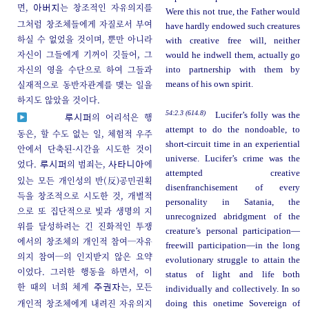
면,
는 창조적인 자유의지를
아버지
Were this not true, the Father would
그처럼 창조체들에게 자질로서 부여
have hardly endowed such creatures
하실 수 없었을 것이며, 뿐만 아니라
with creative free will, neither
자신이 그들에게 기꺼이 깃들어, 그
would he indwell them, actually go
자신의 영을 수단으로 하여 그들과
into partnership with them by
실재적으로 동반자관계를 맺는 일을
means of his own spirit.
하지도 않았을 것이다.
54:2.3 (614.8)
Lucifer’s folly was the
의 어리석은 행
루시퍼
attempt to do the nondoable, to
동은, 할 수도 없는 일, 체험적 우주
short-circuit time in an experiential
안에서 단축된-시간을 시도한 것이
universe. Lucifer’s crime was the
었다.
의 범죄는,
에
루시퍼
사타니아
attempted creative
있는 모든 개인성의 반(反)공민권획
disenfranchisement of every
득을 창조적으로 시도한 것, 개별적
personality in Satania, the
으로 또 집단적으로 빛과 생명의 지
unrecognized abridgment of the
위를 달성하려는 긴 진화적인 투쟁
creature’s personal participation—
에서의 창조체의 개인적 참여─자유
freewill participation—in the long
의지 참여─의 인지받지 않은 요약
evolutionary struggle to attain the
이었다. 그러한 행동을 하면서, 이
status of light and life both
한 때의 너희 체계
는, 모든
주권자
individually and collectively. In so
개인적 창조체에게 내려진 자유의지
doing this onetime Sovereign of