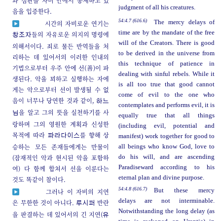
과 심판을 자비 안에서 통제하고 있
judgment of all his creatures.
음을 입증한다.
54:4.7 (616.6)
The mercy delays of
시간의 자비로운 연기는
time are by the mandate of the free
들의 자유로운 의지의 명령에
창조자
will of the Creators. There is good
의해서이다. 죄로 물든 반역들을 처
to be derived in the universe from
리하는 데 있어서의 이러한 인내의
this technique of patience in
기법으로부터 우주 안에 선(善)이 파
dealing with sinful rebels. While it
생된다. 악을 꾀하고 실행하는 자에
is all too true that good cannot
게는 악으로부터 선이 발생될 수 없
come of evil to the one who
음이 너무나 당연한 것과 같이,
하느
contemplates and performs evil, it is
을 알고 그의 뜻을 실천하기를 사
님
equally true that all things
랑하며 그의 영원한 계획과 신성한
(including evil, potential and
목적에 따라
를 향해 상
파라다이스
manifest) work together for good to
승하는 모든 존재들에게는 만물이
all beings who know God, love to
(잠재적인 악과 현시된 악을 포함하
do his will, and are ascending
Paradiseward according to his
여) 다 함께 합쳐서 선을 이룬다는
eternal plan and divine purpose.
것도 똑같이 참이다.
54:4.8 (616.7)
But these mercy
그러나 이 자비의 지연
delays are not interminable.
은 무한한 것이 아니다.
반란
루시퍼
Notwithstanding the long delay (as
을 판결하는 데 있어서의 긴 지연(
유