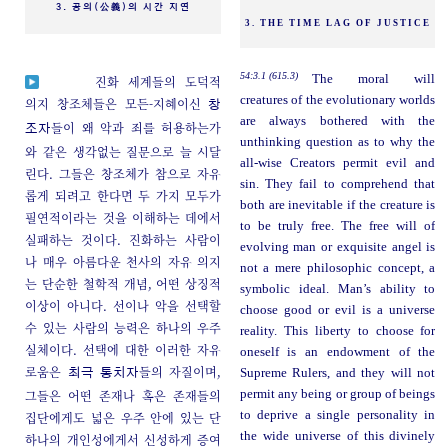
3. 공의(公義)의 시간 지연
3. THE TIME LAG OF JUSTICE
54:3.1 (615.3)
The moral will
진화 세계들의 도덕적
creatures of the evolutionary worlds
의지 창조체들은 모든-지혜이신
창
are always bothered with the
들이 왜 악과 죄를 허용하는가
조자
unthinking question as to why the
와 같은 생각없는 질문으로 늘 시달
all-wise Creators permit evil and
린다. 그들은 창조체가 참으로 자유
sin. They fail to comprehend that
롭게 되려고 한다면 두 가지 모두가
both are inevitable if the creature is
필연적이라는 것을 이해하는 데에서
to be truly free. The free will of
실패하는 것이다. 진화하는 사람이
evolving man or exquisite angel is
나 매우 아름다운 천사의 자유 의지
not a mere philosophic concept, a
는 단순한 철학적 개념, 어떤 상징적
symbolic ideal. Man’s ability to
이상이 아니다. 선이나 악을 선택할
choose good or evil is a universe
수 있는 사람의 능력은 하나의 우주
reality. This liberty to choose for
실체이다. 선택에 대한 이러한 자유
oneself is an endowment of the
로움은
들의 자질이며,
Supreme Rulers, and they will not
최극 통치자
그들은 어떤 존재나 혹은 존재들의
permit any being or group of beings
to deprive a single personality in
집단에게도 넓은 우주 안에 있는 단
the wide universe of this divinely
하나의 개인성에게서 신성하게 증여