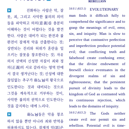
REBELLION
54:0.1 (613.1)
EVOLUTIONARY
진화하는 사람은 악, 잘
man finds it difficult fully to
못, 죄, 그리고 사악한 불의의 의미
comprehend the significance and to
들을 파악하고 의의(意義)를 충분히
grasp the meanings of evil, error,
이해하는 것이 어렵다는 것을 발견
sin, and iniquity. Man is slow to
한다. 사람은 대비가 되는 완전과 불
perceive that contrastive perfection
완전이 잠재적 악을 산출한다는 것;
and imperfection produce potential
상반되는 진리와 허위가 혼란을 일
evil; that conflicting truth and
으키는 잘못을 창조한다는 것; 자유
falsehood create confusing error;
의지 선택의 신성한 자질이 죄와 정
that the divine endowment of
의(正義)의 서로 갈라지는 영역 안에
freewill choice eventuates in the
서 결국 생겨난다는 것; 신성에 대한
divergent realms of sin and
끊임없는 추구가
의 왕국으로
하느님
righteousness; that the persistent
인도한다는 것과 대비되는 것으로
pursuit of divinity leads to the
그것을 계속적으로 거부하는 것이,
kingdom of God as contrasted with
사악한 불의의 권역으로 인도한다는
its continuous rejection, which
것을 감지하는 데에 느리다.
leads to the domains of iniquity.
54:0.2 (613.2)
The Gods neither
들은 악을 창조
하느님
create evil nor permit sin and
하지 않을 뿐만 아니라 죄와 반역을
rebellion. Potential evil is time-
허용하지도 않는다. 잠재적 악(惡)은