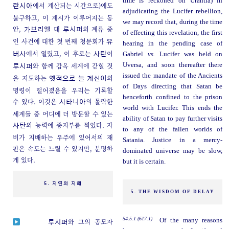
time is reckoned on Urantia) in
에서 계산되는 시간으로)에도
란시아
adjudicating the Lucifer rebellion,
불구하고, 이 계시가 이루어지는 동
we may record that, during the time
안,
대
의 계류 중
가브리엘
루시퍼
of effecting this revelation, the first
인 사건에 대한 첫 번째 청문회가
유
hearing in the pending case of
에서 열렸고, 이 후로는
이
Gabriel
vs.
Lucifer was held on
버사
사탄
와 함께 감옥 세계에 갇힐 것
Uversa, and soon thereafter there
루시퍼
issued the mandate of the Ancients
을 지도하는
의
옛적으로 늘 계신이
of Days directing that Satan be
명령이 떨어졌음을 우리는 기록할
henceforth confined to the prison
수 있다. 이것은
의 몰락한
사타니아
world with Lucifer. This ends the
세계들 중 어디에 더 방문할 수 있는
ability of Satan to pay further visits
의 능력에 종지부를 찍었다. 자
사탄
to any of the fallen worlds of
비가 지배하는 우주에 있어서의 재
Satania. Justice in a mercy-
판은 속도는 느릴 수 있지만, 분명하
dominated universe may be slow,
게 있다.
but it is certain.
5. 지연의 지혜
5. THE WISDOM OF DELAY
54:5.1 (617.1)
Of the many reasons
와 그의 공모자
루시퍼