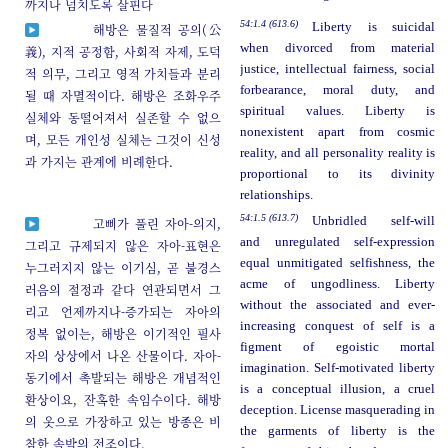
까지나 넘치도록 살핀다
54:1.4 (613.6)
Liberty is suicidal
해방은 물질적 공의(公
when divorced from material
義), 지적 공정함, 사회적 자제, 도덕
justice, intellectual fairness, social
적 의무, 그리고 영적 가치들과 분리
forbearance, moral duty, and
될 때 자멸적이다. 해방은 조화우주
spiritual values. Liberty is
실체와 동떨어져서 실존할 수 없으
nonexistent apart from cosmic
며, 모든 개인성 실체는 그것이 신성
reality, and all personality reality is
과 가지는 관계에 비례한다.
proportional to its divinity
relationships.
54:1.5 (613.7)
Unbridled self-will
고삐가 풀린 자아-의지,
and unregulated self-expression
그리고 규제되지 않은 자아-표현은
equal unmitigated selfishness, the
누그러지지 않는 이기심, 곧 불경스
acme of ungodliness. Liberty
러음의 절정과 같다 연관되면서 그
without the associated and ever-
리고 언제까지나-증가되는 자아의
increasing conquest of self is a
정복 없이는, 해방은 이기적인 필사
figment of egoistic mortal
자의 상상에서 나온 산물이다. 자아-
imagination. Self-motivated liberty
동기에서 촉발되는 해방은 개념적인
is a conceptual illusion, a cruel
환상이요, 잔혹한 속임수이다. 해방
deception. License masquerading in
의 옷으로 가장하고 있는 방종은 비
the garments of liberty is the
참한 속박의 전조이다.