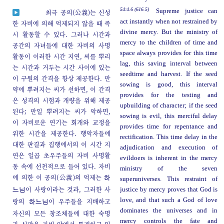
54:4.6 (616.5)
Supreme justice can
최극 공의(公義)는 신성
act instantly when not restrained by
한 자비에 의해 억제되지 않을 때 즉
divine mercy. But the ministry of
시 활동할 수 있다. 그러나 시간과
mercy to the children of time and
공간의 자녀들에 대한 자비의 사명
space always provides for this time
활동이 이러한 시간 지연, 씨를 뿌리
lag, this saving interval between
는 시간과 거두는 시간 사이에 있는
seedtime and harvest. If the seed
이 구원의 간격을 항상 제공한다. 만
sowing is good, this interval
약에 뿌려지는 씨가 선하면, 이 간격
provides for the testing and
은 성격의 시험과 개량을 위해 제공
upbuilding of character; if the seed
된다; 만일 뿌려지는 씨가 악하면,
sowing is evil, this merciful delay
이 자비로운 연기는 회개와 교정을
provides time for repentance and
위한 시간을 제공한다. 행악자들에
rectification. This time delay in the
대한 판결과 집행에서의 이 시간 지
adjudication and execution of
연은 일곱 초우주들의 자비 사명활
evildoers is inherent in the mercy
동 속에 선천적으로 들어 있다. 자비
ministry of the seven
에 의한 이 공의(公義)의 억제는
하
superuniverses. This restraint of
이 사랑이라는 것과, 그러한 사
justice by mercy proves that God is
느님
love, and that such a God of love
랑의
이 우주들을 지배하고
하느님
dominates the universes and in
자신의 모든 창조체들에 대한 숙명
mercy controls the fate and