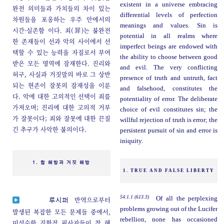
existent in a universe embracing
완전 의미들과 가치들의 차이 있는
differential levels of perfection
차원들을 포옹하는 우주 안에서의
meanings and values. Sin is
시간-실존함 이다. 죄(罪)는 불완전
potential in all realms where
한 존재들이 선과 악의 사이에서 선
imperfect beings are endowed with
택할 수 있는 능력을 자질로서 부여
the ability to choose between good
받은 모든 영역에 잠재한다. 진리와
and evil. The very conflicting
허구, 사실과 거짓말의 바로 그 상반
presence of truth and untruth, fact
되는 현존이 잘못의 잠재성을 이룬
and falsehood, constitutes the
다. 악에 대한 고의적인 선택이 죄를
potentiality of error. The deliberate
가져오며; 진리에 대한 고의적 거부
choice of evil constitutes sin; the
가 잘못이다; 죄와 잘못에 대한 끈질
willful rejection of truth is error; the
긴 추구가 사악한 불의이다.
persistent pursuit of sin and error is
iniquity.
1. 참 해방과 거짓 해방
1. TRUE AND FALSE LIBERTY
54:1.1 (613.3)
Of all the perplexing
반역으로부터
루시퍼
problems growing out of the Lucifer
발생된 복잡한 모든 문제들 중에서,
rebellion, none has occasioned
미성숙한 진화적 필사자들이 참 해