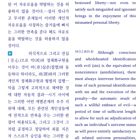
bestowed liberty—not even to
된 이 자유로움을 박탈하는 것을 허
satisfy such misguided and ignorant
용하지 않을 것이다.─설사 빗나가
beings in the enjoyment of this
고 무지한 존재들이 이러한 개인적
misnamed personal liberty.
자유로움을 사칭하는 즐거움에 빠지
는 그러한 만족을 준다 해도 자유로
움을 박탈하는 것을 허용하지 않을
것이다.
54:3.2 (615.4)
Although conscious
의식적으로 그리고 전심
and wholehearted identification
(全心)으로 악(죄)과 정체화구현을
with evil (sin) is the equivalent of
이루는 것이 비(非)실존(절멸)와 동
nonexistence (annihilation), there
등하다 하더라도, 죄(罪)와의 그러한
must always intervene between the
개인적 정체화구현과 형벌의 집행─
time of such personal identification
악을 그렇게 고의적으로 채택한 것
with sin and the execution of the
에 대한 자동적 결과─시기 사이에
penalty—the automatic result of
는 그러한 어떤 개별존재의 우주 지
such a willful embrace of evil—a
위에 대해, 모든 관련된 개인성들에
period of time of sufficient length
게 전적으로 만족을 주는 그러한 판
to allow for such an adjudication of
결이 허용되도록, 그리고 그것이 그
such an individual’s universe status
처럼 공정하고 정당하여 죄를 지은
as will prove entirely satisfactory to
자 스스로가 승인을 하는 그러한 승
all related universe personalities,