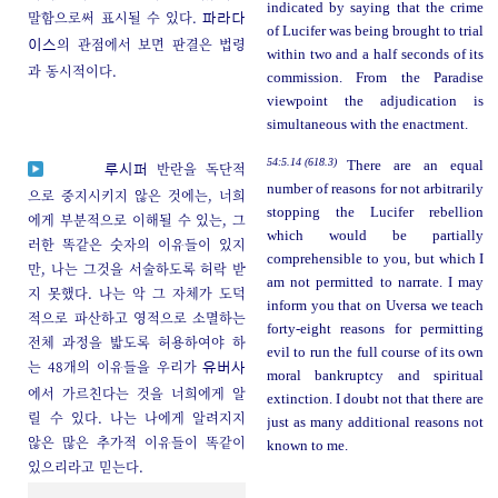
indicated by saying that the crime
말함으로써 표시될 수 있다.
파라다
of Lucifer was being brought to trial
의 관점에서 보면 판결은 법령
이스
within two and a half seconds of its
과 동시적이다.
commission. From the Paradise
viewpoint the adjudication is
simultaneous with the enactment.
54:5.14 (618.3)
There are an equal
반란을 독단적
루시퍼
number of reasons for not arbitrarily
으로 중지시키지 않은 것에는, 너희
stopping the Lucifer rebellion
에게 부분적으로 이해될 수 있는, 그
which would be partially
러한 똑같은 숫자의 이유들이 있지
comprehensible to you, but which I
만, 나는 그것을 서술하도록 허락 받
am not permitted to narrate. I may
지 못했다. 나는 악 그 자체가 도덕
inform you that on Uversa we teach
적으로 파산하고 영적으로 소멸하는
forty-eight reasons for permitting
전체 과정을 밟도록 허용하여야 하
evil to run the full course of its own
는 48개의 이유들을 우리가
유버사
moral bankruptcy and spiritual
에서 가르친다는 것을 너희에게 알
extinction. I doubt not that there are
릴 수 있다. 나는 나에게 알려지지
just as many additional reasons not
않은 많은 추가적 이유들이 똑같이
known to me.
있으리라고 믿는다.