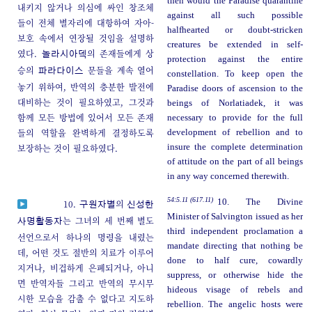
then would the Paradise quarantine
내키지 않거나 의심에 싸인 창조체
against all such possible
들이 전체 별자리에 대항하여 자아-
halfhearted or doubt-stricken
보호 속에서 연장될 것임을 설명하
creatures be extended in self-
였다.
의 존재들에게 상
놀라시아덱
protection against the entire
승의
문들을 계속 열어
파라다이스
constellation. To keep open the
놓기 위하여, 반역의 충분한 발전에
Paradise doors of ascension to the
대비하는 것이 필요하였고, 그것과
beings of Norlatiadek, it was
함께 모든 방법에 있어서 모든 존재
necessary to provide for the full
들의 역할을 완벽하게 결정하도록
development of rebellion and to
보장하는 것이 필요하였다.
insure the complete determination
of attitude on the part of all beings
in any way concerned therewith.
54:5.11 (617.11)
10. The Divine
10.
의
구원자별
신성한
Minister of Salvington issued as her
는 그녀의 세 번째 별도
사명활동자
third independent proclamation a
선언으로서 하나의 명령을 내렸는
mandate directing that nothing be
데, 어떤 것도 절반의 치료가 이루어
done to half cure, cowardly
지거나, 비겁하게 은폐되거나, 아니
suppress, or otherwise hide the
면 반역자들 그리고 반역의 무시무
hideous visage of rebels and
시한 모습을 감출 수 없다고 지도하
rebellion. The angelic hosts were