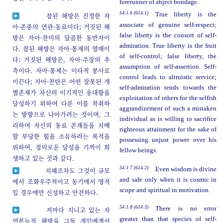
forerunner of abject bondage.
54:1.6 (614.1)
True liberty is the
참된 해방은 진정한 자
associate of genuine self-respect;
아-존중의 연관-동료이다; 거짓된 해
false liberty is the consort of self-
방은 자아-찬미의 달콤한 동반자이
admiration. True liberty is the fruit
다. 참된 해방은 자아-통제의 열매이
of self-control; false liberty, the
다; 거짓된 해방은, 자아-주장의 추
assumption of self-assertion. Self-
측이다. 자아-통제는 이타적 봉사로
control leads to altruistic service;
이끈다; 자아-찬탄은 어떤 잘못된 개
self-admiration tends towards the
별존재가 자신의 이기적인 웅대함을
exploitation of others for the selfish
달성하기 위하여 다른 이를 착취하
aggrandizement of such a mistaken
는 방향으로 나아가려는 것이며, 그
individual as is willing to sacrifice
리하여 자신의 동료 존재들을 지배
righteous attainment for the sake of
할 부당한 힘을 소유하려는 목적을
possessing unjust power over his
위하여, 정의로운 달성을 기꺼이 희
fellow beings.
생하고 있는 것과 같다.
54:1.7 (614.2)
Even wisdom is divine
지혜조차도 그것이 규모
and safe only when it is cosmic in
에서 조화우주적이고 동기에서 영적
scope and spiritual in motivation.
일 경우에만 신성하고 안전하다.
54:1.8 (614.3)
There is no error
저마다 지니고 있는 자
greater than that species of self-
연본능적 해방을 그들 개인에게서