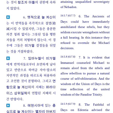
는 것이
의 권한에 속하
attaining unqualified sovereignty
창조자 아들
of Nebadon.
지 않았다.
54:5.7 (617.7)
6. The Ancients of
6.
옛적으로 늘 계신이
Days could have immediately
는 이 반역들을 즉각적으로 절멸(絶
annihilated these rebels, but they
滅)시킬 수 있었지만, 그들은 충분한
seldom execute wrongdoers without
의견 청취 없이는 그릇된 일을 행한
a full hearing. In this instance they
자들을 거의 처형하지 않는다. 이 경
refused to overrule the Michael
우에 그들은
결정들을 뒤엎
미가엘
decisions.
는 것을 거절하였다.
54:5.8 (617.8)
7. It is evident that
7.
이
임마누엘
미가엘
Immanuel counseled Michael to
에게 반역자들로부터 초연하게 남아
remain aloof from the rebels and
있고 반란으로 하여금 자아-말소의
allow rebellion to pursue a natural
자연적인 과정을 따르도록 허용하라
course of self-obliteration. And the
고 조언한 것이 분명하다. 그리고
연
wisdom of the Union of Days is the
의 지혜는
합으로 늘 계신이
파라다
time reflection of the united
의 연합된 지혜의 시
이스 삼위일체
wisdom of the Paradise Trinity.
간 반영이다.
54:5.9 (617.9)
8. The Faithful of
8.
에 있는
에덴시아
충
Days on Edentia advised the
는
심으로 늘 계신이
별자리 아버지