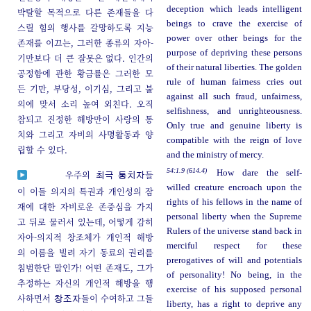
deception which leads intelligent
박탈할 목적으로 다른 존재들을 다
beings to crave the exercise of
스릴 힘의 행사를 갈망하도록 지능
power over other beings for the
존재를 이끄는, 그러한 종류의 자아-
purpose of depriving these persons
기만보다 더 큰 잘못은 없다. 인간의
of their natural liberties. The golden
공정함에 관한 황금률은 그러한 모
rule of human fairness cries out
든 기만, 부당성, 이기심, 그리고 불
against all such fraud, unfairness,
의에 맞서 소리 높여 외친다. 오직
selfishness, and unrighteousness.
참되고 진정한 해방만이 사랑의 통
Only true and genuine liberty is
치와 그리고 자비의 사명활동과 양
compatible with the reign of love
립할 수 있다.
and the ministry of mercy.
54:1.9 (614.4)
How dare the self-
우주의
들
최극 통치자
willed creature encroach upon the
이 이들 의지의 특권과 개인성의 잠
rights of his fellows in the name of
재에 대한 자비로운 존중심을 가지
personal liberty when the Supreme
고 뒤로 물러서 있는데, 어떻게 감히
Rulers of the universe stand back in
자아-의지적 창조체가 개인적 해방
merciful respect for these
의 이름을 빌려 자기 동료의 권리를
prerogatives of will and potentials
침범한단 말인가! 어떤 존재도, 그가
of personality! No being, in the
추정하는 자신의 개인적 해방을 행
exercise of his supposed personal
사하면서
들이 수여하고 그들
창조자
liberty, has a right to deprive any