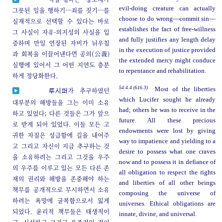
evil-doing creature can actually
그릇된 일을 행하기─죄를 짓기─를
choose to do wrong—commit sin—
실재적으로 선택할 수 있다는 바로
establishes the fact of free-willness
그 사실이 자유-의지성의 사실을 입
and fully justifies any length delay
증하며 만일 연장된 자비가 뉘우침
in the execution of justice provided
과 회복을 이끌어낸다면 공의(公義)
the extended mercy might conduce
실행에 있어서 그 어떤 지연도 충분
to repentance and rehabilitation.
하게 정당화한다.
54:4.4 (616.3)
Most of the liberties
가 추구하였던
루시퍼
which Lucifer sought he already
대부분의 해방들을 그는 이미 소유
had; others he was to receive in the
하고 있었다; 다른 것들은 그가 앞으
future. All these precious
로 받게 되어 있었다. 이들 모든 고
endowments were lost by giving
귀한 자질은 성급함에 길을 내어주
way to impatience and yielding to a
고 그리고 자신이 지금 추구하는 것
desire to possess what one craves
을 소유하려는 그리고 그것을 우주
now and to possess it in defiance of
의 우주를 이루고 있는 모든 다른 존
all obligation to respect the rights
재의 권리와 해방을 존중해야 하는
and liberties of all other beings
책무를 공개적으로 무시하면서 소유
composing the universe of
하려는 욕망에 굴복함으로서 잃게
universes. Ethical obligations are
되었다. 윤리적 책무들은 태생적이
innate, divine, and universal.