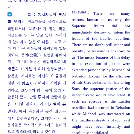
고, 신성하고 그리고 우주적인 것이
다.
54:4.5 (616.4)
There are many
들이
최극 통치자
루시
reasons known to us why the
반역의 영도자들을 즉각적으로
퍼
Supreme Rulers did not
괴멸하거나 억류시키지 않는 많은
immediately destroy or intern the
이유들을 우리는 알고 있다. 우리에
leaders of the Lucifer rebellion.
게 알려지지 않은 또 다른 그리고 아
There are no doubt still other and
마 더 나은 이유들이 틀림없이 있을
possibly better reasons unknown to
것이다. 공의(公義)의 실행을 유예시
us. The mercy features of this delay
키는 자비의 특징은 직접적으로
네
in the execution of justice were
의
에 의해 연장되었다.
바돈
미가엘
extended personally by Michael of
잘못을 저지르는 자신의
들에
Nebadon. Except for the affection
아들
대한 이
-아버지의 사랑을 제
of this Creator-father for his erring
창조자
Sons, the supreme justice of the
외하고, 초우주의 최극 공의(公義)가
superuniverse would have acted. If
활동해 왔다. 만일
반란과 같
루시퍼
such an episode as the Lucifer
은 그러한 에피소드가
이
미가엘
유
rebellion had occurred in Nebadon
에서 육신화된 동안
란시아
네바돈
while Michael was incarnated on
에서 발생하였다면, 그러한 악의 선
Urantia, the instigators of such evil
동자들은 즉시적으로 그리고 절대적
might have been instantly and
으로 절멸(絶滅)되었을 것이다.
absolutely annihilated.