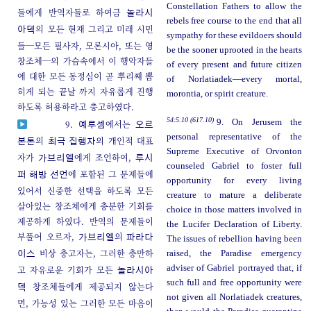
Constellation Fathers to allow the
들에게 반역자들로 하여금
놀라시
rebels free course to the end that all
의 모든 현재 그리고 미래 시민
아덱
sympathy for these evildoers should
들─모든 필사자, 모론시아, 또는 영
be the sooner uprooted in the hearts
창조체─의 가슴속에서 이 행악자들
of every present and future citizen
에 대한 모든 동정심이 곧 뿌리째 뽑
of Norlatiadek—every mortal,
히게 되는 끝날 까지 자유롭게 진행
morontia, or spirit creature.
하도록 허용하라고 충고하였다.
54:5.10 (617.10)
9. On Jerusem the
9.
에서는
예루셈
오르
personal representative of the
의
의 개인적 대표
본톤
최극 집행자
Supreme Executive of Orvonton
자가
에게 조언하여,
가브리엘
루시
counseled Gabriel to foster full
에 포함된 그 문제들에
퍼 해방 선언
opportunity for every living
있어서 신중한 선택을 하도록 모든
creature to mature a deliberate
살아있는 창조체에게 충분한 기회를
choice in those matters involved in
제공하게 하였다. 반역의 문제들이
the Lucifer Declaration of Liberty.
부풀어 오르자,
의
가브리엘
파라다
The issues of rebellion having been
비상 충고자는, 그러한 충만하
raised, the Paradise emergency
이스
adviser of Gabriel portrayed that, if
고 자유로운 기회가 모든
놀라시아
such full and free opportunity were
창조체들에게 제공되지 않는다
덱
not given all Norlatiadek creatures,
면, 가능성 있는 그러한 모든 마음이