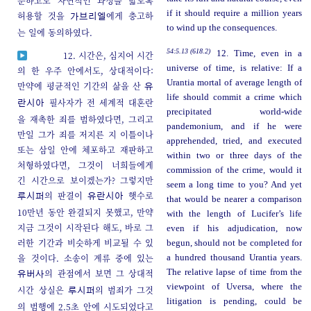
분하고도 자연적인 과정을 밟도록
if it should require a million years
허용할 것을
에게 충고하
가브리엘
to wind up the consequences.
는 일에 동의하였다.
54:5.13 (618.2)
12. Time, even in a
12. 시간은, 심지어 시간
universe of time, is relative: If a
의 한 우주 안에서도, 상대적이다:
Urantia mortal of average length of
만약에 평균적인 기간의 삶을 산
유
life should commit a crime which
필사자가 전 세계적 대혼란
란시아
precipitated world-wide
을 재촉한 죄를 범하였다면, 그리고
pandemonium, and if he were
만일 그가 죄를 저지른 지 이틀이나
apprehended, tried, and executed
또는 삼일 안에 체포하고 재판하고
within two or three days of the
처형하였다면, 그것이 너희들에게
commission of the crime, would it
긴 시간으로 보이겠는가? 그렇지만
seem a long time to you? And yet
의 판결이
햇수로
루시퍼
유란시아
that would be nearer a comparison
10만년 동안 완결되지 못했고, 만약
with the length of Lucifer’s life
지금 그것이 시작된다 해도, 바로 그
even if his adjudication, now
러한 기간과 비슷하게 비교될 수 있
begun, should not be completed for
을 것이다. 소송이 계류 중에 있는
a hundred thousand Urantia years.
의 관점에서 보면 그 상대적
The relative lapse of time from the
유버사
viewpoint of Uversa, where the
시간 상실은
의 범죄가 그것
루시퍼
litigation is pending, could be
의 범행에 2.5초 안에 시도되었다고