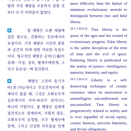
more difficulty than the failure of
방과 거짓 해방을 구분하지 못한 것
immature evolutionary mortals to
보다 더 큰 어려움이 없었다.
distinguish between true and false
liberty.
54:1.2 (613.4)
True liberty is the
참 해방은 오랜 세월에
quest of the ages and the reward of
걸친 탐구요, 진화하는 진보에서의
evolutionary progress. False liberty
포상이다. 거짓 해방은 시간의 잘못
is the subtle deception of the error
과 공간의 악에 대한 미묘한 속임수
of time and the evil of space.
이다. 영구적인 해방은 공의(公義)의
Enduring liberty is predicated on
실체─지성, 성숙, 형제우애관계, 그
the reality of justice—intelligence,
리고 동등성─에 입각한다.
maturity, fraternity, and equity.
54:1.3 (613.5)
Liberty is a self-
해방은 그것의 동기가
destroying technique of cosmic
비(非)지능적이고 무조건적이며 통
existence when its motivation is
제되지 않을 때, 그것은 조화우주적
unintelligent, unconditioned, and
실존에서의 자아-파괴가 일어나는
uncontrolled. True liberty is
하나의 기법이다. 참 해방은 실체에
progressively related to reality and
점진적으로 관계되며, 사회적 평등,
is ever regardful of social equity,
조화우주적 공정함, 우주 형제우애
cosmic fairness, universe fraternity,
관계, 그리고 신성한 의무들을 언제
and divine obligations.