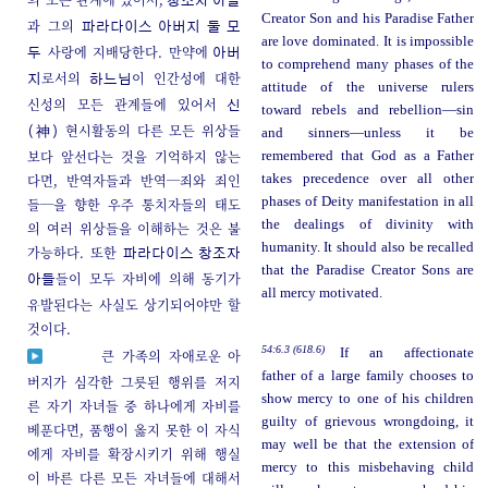
창조자 아들
Creator Son and his Paradise Father
과 그의
파라다이스 아버지 둘 모
are love dominated. It is impossible
사랑에 지배당한다. 만약에
두
아버
to comprehend many phases of the
로서의
이 인간성에 대한
지
하느님
attitude of the universe rulers
신성의 모든 관계들에 있어서
신
toward rebels and rebellion—sin
현시활동의 다른 모든 위상들
(神)
and sinners—unless it be
보다 앞선다는 것을 기억하지 않는
remembered that God as a Father
다면, 반역자들과 반역─죄와 죄인
takes precedence over all other
phases of Deity manifestation in all
들─을 향한 우주 통치자들의 태도
the dealings of divinity with
의 여러 위상들을 이해하는 것은 불
humanity. It should also be recalled
가능하다. 또한
파라다이스 창조자
that the Paradise Creator Sons are
들이 모두 자비에 의해 동기가
아들
all mercy motivated.
유발된다는 사실도 상기되어야만 할
것이다.
54:6.3 (618.6)
If an affectionate
큰 가족의 자애로운
아
father of a large family chooses to
버지가 심각한 그릇된 행위를 저지
show mercy to one of his children
른 자기 자녀들 중 하나에게 자비를
guilty of grievous wrongdoing, it
베푼다면, 품행이 옳지 못한 이 자식
may well be that the extension of
에게 자비를 확장시키기 위해 행실
mercy to this misbehaving child
이 바른 다른 모든 자녀들에 대해서