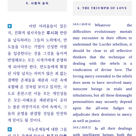
6. 사랑의 승리
6. THE TRIUMPH OF LOVE
54:6.1 (618.4)
Whatever the
어떤 어려움들이 있든
difficulties evolutionary mortals
지, 진화적 필사자들은
반란
루시퍼
may encounter in their efforts to
을 납득하려는 그들의 노력에서, 반
understand the Lucifer rebellion, it
도들을 다루는 기법이 신성한 사랑
should be clear to all reflective
을 입증한다는 것을 그것을 돌이켜
thinkers that the technique of
반영해보는 모든 사색가에게 분명하
dealing with the rebels is a
게 되어야만 한다. 반도들에게 확장
vindication of divine love. The
된 사랑 넘치는 자비가 많은 죄 없는
loving mercy extended to the rebels
결백한 존재들을 재판과 시련 속에
does seem to have involved many
포함해 온 것처럼 보이고 있지만, 극
innocent beings in trials and
도로 혼란스런 이들 모든 개인성들
tribulations, but all these distraught
은 모든-지혜로운 재판관들이 공의
personalities may securely depend
는 물론 마찬가지로 자비 속에서, 그
upon the all-wise Judges to
들의 운명을 판결할 것임을 안전하
adjudicate their destinies in mercy
게 믿어도 될 것이다.
as well as justice.
54:6.2 (618.5)
In all their dealings
지능존재들에 대한 그들
with intelligent beings, both the
의 모든 관계에 있어서,