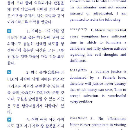
known to me as to why Lucifer and
들이 보다 빨리 억류되거나 판결을
his confederates were not sooner
왜 받지 않았는지 나에게 알려진 많
interned or adjudicated, I am
은 이유들 중에서, 나는 다음과 같이
permitted to recite the following:
이야기하도록 허락을 받았다:
54:5.2 (617.2)
1. Mercy requires that
1. 자비는 그의 악한 생
every wrongdoer have sufficient
각들과 죄로 물든 행위들에 관해 고
time in which to formulate a
의적이고 충분히 선택된 태도를 형
deliberate and fully chosen attitude
성하기에 충분한 시간을 모든 그릇
regarding his evil thoughts and
된 일을 행한 자들이 가질 것을 요구
sinful acts.
한다.
54:5.3 (617.3)
2. Supreme justice is
2. 최극 공의(公義)는
아
dominated by a Father’s love;
의 사랑에 의해 지배를 받으며;
버지
therefore will justice never destroy
그러므로 자비가 구원할 수 있는 것
that which mercy can save. Time to
을 공의(公義))가 파괴하지 못할 것
accept salvation is vouchsafed
이다. 구원을
받아들일 수 있는 시간
every evildoer.
은 모든 행악자들에게 허락되어 있
다.
54:5.4 (617.4)
3. No affectionate
3. 어떤 애정 어린 아버
father is ever precipitate in visiting
지도 결코 자기 가족 중 잘못을 저지