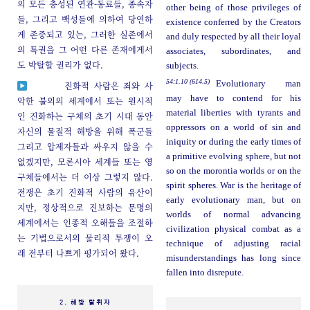
의 모든 충성된 연관-동료들, 종속자
other being of those privileges of
들, 그리고 백성들에 의하여 당연하
existence conferred by the Creators
게 존중되고 있는, 그러한 실존에서
and duly respected by all their loyal
의 특권을 그 어떤 다른 존재에게서
associates, subordinates, and
도 박탈할 권리가 없다.
subjects.
54:1.10 (614.5)
Evolutionary man
진화적 사람은 죄와 사
may have to contend for his
악한 불의의 세계에서 또는 원시적
material liberties with tyrants and
인 진화하는 구체의 초기 시대 동안
oppressors on a world of sin and
자신의 물질적 해방을 위해 폭군들
iniquity or during the early times of
그리고 압제자들과 싸우지 않을 수
a primitive evolving sphere, but not
없겠지만, 모론시아 세계들 또는 영
so on the morontia worlds or on the
구체들에서는 더 이상 그렇지 않다.
spirit spheres. War is the heritage of
전쟁은 초기 진화적 사람의 유산이
early evolutionary man, but on
지만, 정상적으로 진보하는 문명의
worlds of normal advancing
세계에서는 인종적 오해들을 조절하
civilization physical combat as a
는 기법으로서의 물리적 투쟁이 오
technique of adjusting racial
래 전부터 나쁘게 평가되어 왔다.
misunderstandings has long since
fallen into disrepute.
2. 해방 탈취자