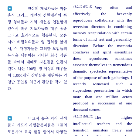
44:2.10 (501.9)
Very often and
천상의 재생자들은 마음
effectively the heavenly
휴식 그리고 개인성 전환에서의 특
reproducers collaborate with the
정 형태들과 기억 재현을 연결함에
reversion directors in combining
있어서 복귀 지도자들과 매우 종종
memory recapitulation with certain
그리고 효과적으로 협동한다. 모론
forms of mind rest and personality
시아 비밀회의들과 영 집회들 앞에
diversion. Before the morontia
서, 이 재생자들은 그러한 모임들의
conclaves and spirit assemblies
목적을 대변하는 거대한 희극 작품
these reproducers sometimes
들 속에서 때때로 자신들을 연관시
associate themselves in tremendous
킨다. 나는 100만 명 이상의 배우들
dramatic spectacles representative
이 1,000개의 장면들을 재현하는 엄
of the purpose of such gatherings. I
청난 공연을 최근에 관람한 적이 있
recently witnessed such a
다.
stupendous presentation in which
more than one million actors
produced a succession of one
thousand scenes.
44:2.11 (501.10)
The higher
비교적 높은 지적 선생
intellectual teachers and the
들과 과도기 사명활동자들은 그들의
transition ministers freely and
모론시아 교육 활동 안에서 다양한