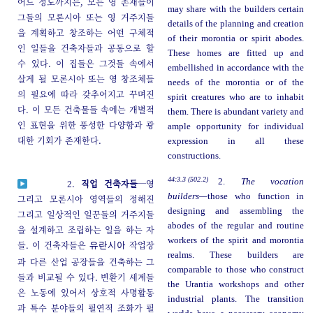
어느 정도까지는, 모든 영 존재들이
may share with the builders certain
그들의 모론시아 또는 영 거주지들
details of the planning and creation
을 계획하고 창조하는 어떤 구체적
of their morontia or spirit abodes.
인 일들을 건축자들과 공동으로 할
These homes are fitted up and
수 있다. 이 집들은 그것들 속에서
embellished in accordance with the
살게 될 모론시아 또는 영 창조체들
needs of the morontia or of the
의 필요에 따라 갖추어지고 꾸며진
spirit creatures who are to inhabit
다. 이 모든 건축물들 속에는 개별적
them. There is abundant variety and
인 표현을 위한 풍성한 다양함과 광
ample opportunity for individual
대한 기회가 존재한다.
expression in all these
constructions.
44:3.3 (502.2)
2.
The vocation
2.
직업 건축자들
─영
builders—
those who function in
그리고 모론시아 영역들의 정해진
designing and assembling the
그리고 일상적인 일꾼들의 거주지들
abodes of the regular and routine
을 설계하고 조립하는 일을 하는 자
workers of the spirit and morontia
들. 이 건축자들은
작업장
유란시아
realms. These builders are
과 다른 산업 공장들을 건축하는 그
comparable to those who construct
들과 비교될 수 있다. 변환기 세계들
the Urantia workshops and other
은 노동에 있어서 상호적 사명활동
industrial plants. The transition
과 특수 분야들의 필연적 조화가 필