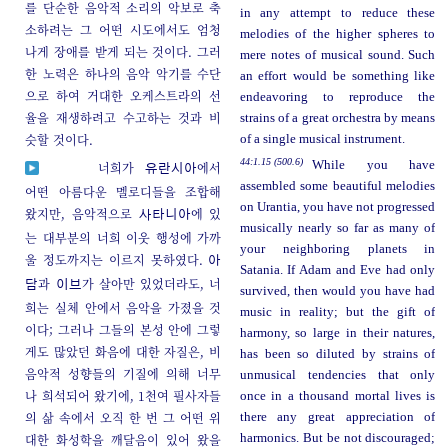
를 단순한 음악적 소리의 악보로 축
in any attempt to reduce these
소하려는 그 어떤 시도에서도 엄청
melodies of the higher spheres to
나게 장애를 받게 되는 것이다. 그러
mere notes of musical sound. Such
한 노력은 하나의 음악 악기를 수단
an effort would be something like
으로 하여 거대한 오케스트라의 선
endeavoring to reproduce the
율을 재생하려고 수고하는 것과 비
strains of a great orchestra by means
슷할 것이다.
of a single musical instrument.
44:1.15 (500.6)
While you have
너희가
에서
유란시아
assembled some beautiful melodies
어떤 아름다운 멜로디들을 조합해
on Urantia, you have not progressed
왔지만, 음악적으로
에 있
사타니아
musically nearly so far as many of
는 대부분의 너희 이웃 행성에 가까
your neighboring planets in
울 정도까지는 이르지 못하였다.
아
Satania. If Adam and Eve had only
과
가 살아만 있었더라도, 너
담
이브
survived, then would you have had
희는 실체 안에서 음악을 가졌을 것
music in reality; but the gift of
이다; 그러나 그들의 본성 안에 그렇
harmony, so large in their natures,
게도 많았던 화음에 대한 자질은, 비
has been so diluted by strains of
음악적 성향들의 기질에 의해 너무
unmusical tendencies that only
나 희석되어 왔기에, 1천여 필사자들
once in a thousand mortal lives is
의 삶 속에서 오직 한 번 그 어떤 위
there any great appreciation of
대한 화성학을 깨달음이 있어 왔을
harmonics. But be not discouraged;