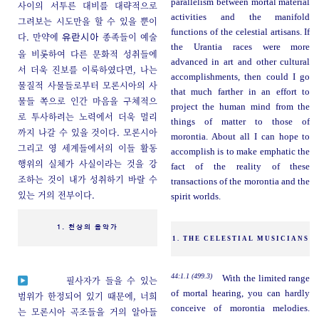
parallelism between mortal material
사이의 서투른 대비를 대략적으로
activities and the manifold
그려보는 시도만을 할 수 있을 뿐이
functions of the celestial artisans. If
다. 만약에
종족들이 예술
유란시아
the Urantia races were more
을 비롯하여 다른 문화적 성취들에
advanced in art and other cultural
서 더욱 진보를 이룩하였다면, 나는
accomplishments, then could I go
물질적 사물들로부터 모론시아의 사
that much farther in an effort to
물들 쪽으로 인간 마음을 구체적으
project the human mind from the
로 투사하려는 노력에서 더욱 멀리
things of matter to those of
까지 나갈 수 있을 것이다. 모론시아
morontia. About all I can hope to
그리고 영 세계들에서의 이들 활동
accomplish is to make emphatic the
행위의 실체가 사실이라는 것을 강
fact of the reality of these
조하는 것이 내가 성취하기 바랄 수
transactions of the morontia and the
있는 거의 전부이다.
spirit worlds.
1. 천상의 음악가
1. THE CELESTIAL MUSICIANS
44:1.1 (499.3)
With the limited range
필사자가 들을 수 있는
of mortal hearing, you can hardly
범위가 한정되어 있기 때문에, 너희
conceive of morontia melodies.
는 모론시아 곡조들을 거의 알아들