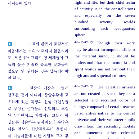
light and life; but their chief realm
세계들에 있다.
of activity is in the constellations
and especially on the seven
hundred seventy worlds
surrounding each headquarters
sphere.
44:0.2 (497.2)
Though their work
그들의 활동이 물질적인
may be almost incomprehensible to
마음에게는 거의 이해되지 않을지라
the material mind, it should be
도, 모론시아 그리고 영 세계들이 그
understood that the morontia and
들의 높은 기술과 숭고한 문화들이
spirit worlds are not without their
없으면 안 된다는 것은 납득되어야
high arts and supernal cultures.
만 한다.
44:0.3 (497.3)
The celestial artisans
천상의 거장은 그렇게
are not created as such; they are a
창조된 것이 아니며; 중앙우주에 고
selected and recruited corps of
유하게 있는 특정의 선생 개인성들
beings composed of certain teacher
로 구성된 존재들의 선택되고 모집
personalities native to the central
된 무리단이고, 자발적인 그들의 학
universe and their volunteer pupils
생들은 상승하는 필사자들과 수많은
drawn from the ascending mortals
다른 천상의 집단들로부터 뽑혔다.
and numerous other celestial
이 기술자들에 대한 기원적 교육 무