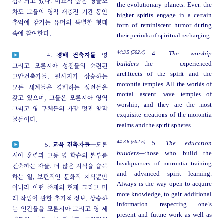
감독되고 있다. 비교적 높은 영들조
the evolutionary planets. Even the
차도 그들의 영적 재충전 기간 동안
higher spirits engage in a certain
추억에 잠기는 유머의 특별한 형태
form of reminiscent humor during
속에 참여한다.
their periods of spiritual recharging.
44:3.5 (502.4)
4.
The worship
4.
경배 건축자들
─영
builders—
the experienced
그리고 모론시아 성전들의 숙련된
architects of the spirit and the
고안건축가들. 필사자가 상승하는
morontia temples. All the worlds of
모든 세계들은 경배하는 성전들을
mortal ascent have temples of
갖고 있으며, 그들은 모론시아 영역
worship, and they are the most
그리고 영 구체들의 가장 멋진 창작
exquisite creations of the morontia
물들이다.
realms and the spirit spheres.
44:3.6 (502.5)
5.
The education
5.
교육 건축자들
─모론
builders—
those who build the
시아 훈련과 고등 영 학습의 본부를
headquarters of morontia training
건축하는 자들. 더 많은 지식을 습득
and advanced spirit learning.
하는 일, 보편적인 문화적 지식뿐만
Always is the way open to acquire
아니라 어떤 존재의 현재 그리고 미
more knowledge, to gain additional
래 작업에 관한 추가적 정보, 상승하
information respecting one’s
는 인간들을 모론시아 그리고 영 세
present and future work as well as