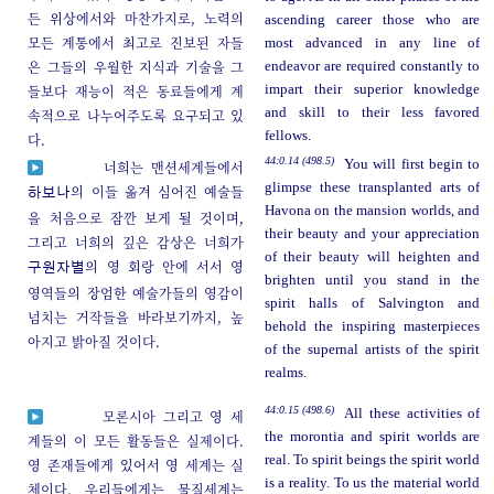
든 위상에서와 마찬가지로, 노력의
ascending career those who are
모든 계통에서 최고로 진보된 자들
most advanced in any line of
은 그들의 우월한 지식과 기술을 그
endeavor are required constantly to
들보다 재능이 적은 동료들에게 계
impart their superior knowledge
and skill to their less favored
속적으로 나누어주도록 요구되고 있
fellows.
다.
44:0.14 (498.5)
You will first begin to
너희는 맨션세계들에서
glimpse these transplanted arts of
의 이들 옮겨 심어진 예술들
하보나
Havona on the mansion worlds, and
을 처음으로 잠깐 보게 될 것이며,
their beauty and your appreciation
그리고 너희의 깊은 감상은 너희가
of their beauty will heighten and
의 영 회랑 안에 서서 영
구원자별
brighten until you stand in the
영역들의 장엄한 예술가들의 영감이
spirit halls of Salvington and
넘치는 거작들을 바라보기까지, 높
behold the inspiring masterpieces
아지고 밝아질 것이다.
of the supernal artists of the spirit
realms.
44:0.15 (498.6)
All these activities of
모론시아 그리고 영 세
the morontia and spirit worlds are
계들의 이 모든 활동들은 실제이다.
real. To spirit beings the spirit world
영 존재들에게 있어서 영 세계는 실
is a reality. To us the material world
체이다. 우리들에게는 물질세계는