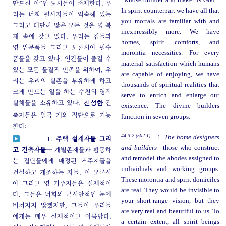
만드신 이”인 도시들이 존재한다. 우
In spirit counterpart we have all that
리는 너희 필사자들이 익숙해 있는
you mortals are familiar with and
그리고 대단히 많은 모든 것을 영 복
inexpressibly more. We have
제 속에 갖고 있다. 우리는 집들과
homes, spirit comforts, and
영 위문품들 그리고 모론시아 필수
morontia necessities. For every
품들을 갖고 있다. 인간들이 즐길 수
material satisfaction which humans
있는 모든 물질적 만족을 위하여, 우
are capable of enjoying, we have
리는 우리의 실존을 부유하게 하고
thousands of spiritual realities that
크게 만드는 일을 하는 수천의 영적
serve to enrich and enlarge our
실체들을 소유하고 있다.
건
신성한
existence. The divine builders
축자들은 일곱 개의 집단으로 기능
function in seven groups:
한다:
44:3.2 (502.1)
1.
The home designers
1.
주택 설계자들 그리
and builders—
those who construct
고 건축자들
─ 개별존재들과 활동하
and remodel the abodes assigned to
는 집단들에게 배정된 거주지들을
individuals and working groups.
건설하고 개조하는 자들. 이 모론시
These morontia and spirit domiciles
아 그리고 영 거주지들은 실제적이
are real. They would be invisible to
다. 그들은 너희의 근시안적인 눈에
your short-range vision, but they
비쳐지지 않겠지만, 그들이 우리들
are very real and beautiful to us. To
에게는 매우 실제적이고 아름답다.
a certain extent, all spirit beings