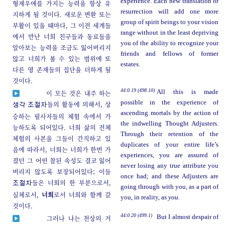
experience. Each new translation or
형제우애를 가지는 능력을 항상 유
resurrection will add one more
지하게 될 것이다. 새로운 변환 또는
group of spirit beings to your vision
부활이 있을 때마다, 그 이전 세계들
range without in the least depriving
에서 만난 너희 친구들과 동료들을
you of the ability to recognize your
알아보는 능력을 조금도 잃어버리지
friends and fellows of former
않고 너희가 볼 수 있는 범위에 또
estates.
다른 영 존재들의 집단을 더하게 될
것이다.
44:0.19 (498.10)
All this is made
이 모든 것은 내주 하는
possible in the experience of
들의 활동에 의해서, 상
생각 조절자
ascending mortals by the action of
승하는 필사자들의 체험 속에서 가
the indwelling Thought Adjusters.
능하도록 되어있다. 너희 삶의 전체
Through their retention of the
체험의 사본을 그들이 간직하고 있
duplicates of your entire life’s
음에 따라서, 너희는 너희가 한번 가
experiences, you are assured of
졌던 그 어떤 참된 속성도 결코 잃어
never losing any true attribute you
버리지 않도록 보장되어있다; 이들
once had; and these Adjusters are
들은 너희의 한 부분으로서,
조절자
going through with you, as a part of
실체로서,
너희
로서 너희와 함께 갈
you, in reality, as
you.
것이다.
44:0.20 (499.1)
But I almost despair of
그러나 나는 천상의 거