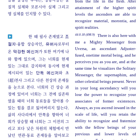
from the life in the flesh. After
질적 실체와 모론시아 실체 그리고
attainment of the higher spirit
영 실체를 인지할 수 있다.
levels the ascenders are able to
recognize material, morontia, and
spirit realities.
44:0.18 (498.9)
There is also here with
한 때 필사 존재였고
조
me a Mighty Messenger from
-융합 상승자인,
로부터
절자
유버사
Uversa, an ascendant Adjuster-
온
가 또한 여기에 나
막강한 메신저
fused, onetime mortal being, and he
와 함께 있으며, 그는 너희를 현재
perceives you as you are, and at the
있는 그대로 감지하며 동시에 현재
same time he visualizes the Solitary
제시되어 있는
와 초
단독 메신저
Messenger, the supernaphim, and
(超)천사 그리고 다른 천상의 존재들
other celestial beings present. Never
을 눈으로 본다. 너희의 긴 상승 과
in your long ascendancy will you
정에 있어서 너희는 그 전에 실존하
lose the power to recognize your
였을 때의 너희 동료들을 알아볼 수
associates of former existences.
있는 힘을 결코 잃어버리지 않는다.
Always, as you ascend inward in the
삶의 사다리에서 안쪽을 향하여 너
scale of life, will you retain the
희가 상승할 때 너희는 그 이전의 그
ability to recognize and fraternize
with the fellow beings of your
리고 보다 낮은 차원의 체험에서 만
previous and lower levels of
났던 연관-동료 존재들을 알아보고