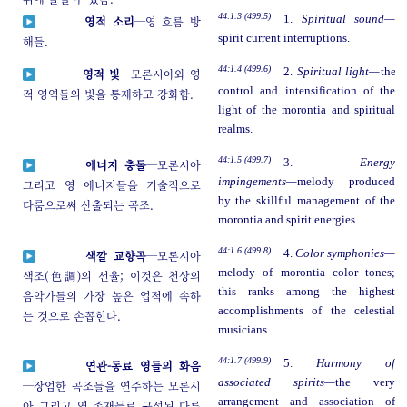
44:1.3 (499.5)
1.
Spiritual sound—
영적 소리
─영 흐름 방
spirit current interruptions.
해들.
44:1.4 (499.6)
2.
Spiritual light—
the
영적 빛
─모론시아와 영
control and intensification of the
적 영역들의 빛을 통제하고 강화함.
light of the morontia and spiritual
realms.
44:1.5 (499.7)
3.
Energy
에너지 충돌
─모론시아
impingements—
melody produced
그리고 영 에너지들을 기술적으로
by the skillful management of the
다룸으로써 산출되는 곡조.
morontia and spirit energies.
44:1.6 (499.8)
4.
Color symphonies—
색깔 교향곡
─모론시아
melody of morontia color tones;
색조(色調)의 선율; 이것은 천상의
this ranks among the highest
음악가들의 가장 높은 업적에 속하
accomplishments of the celestial
는 것으로 손꼽힌다.
musicians.
44:1.7 (499.9)
5.
Harmony of
연관-동료 영들의 화음
associated spirits—
the very
─장엄한 곡조들을 연주하는 모론시
arrangement and association of
아 그리고 영 존재들로 구성된 다른