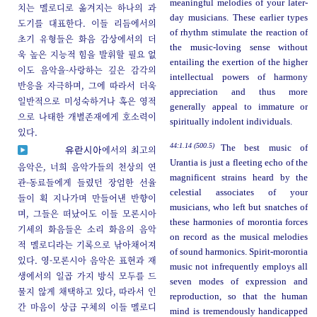
meaningful melodies of your later-
치는 멜로디로 옮겨지는 하나의 과
day musicians. These earlier types
도기를 대표한다. 이들 리듬에서의
of rhythm stimulate the reaction of
초기 유형들은 화음 감상에서의 더
the music-loving sense without
욱 높은 지능적 힘을 발휘할 필요 없
entailing the exertion of the higher
이도 음악을-사랑하는 깊은 감각의
intellectual powers of harmony
반응을 자극하며, 그에 따라서 더욱
appreciation and thus more
일반적으로 미성숙하거나 혹은 영적
generally appeal to immature or
으로 나태한 개별존재에게 호소력이
spiritually indolent individuals.
있다.
44:1.14 (500.5)
The best music of
에서의 최고의
유란시아
Urantia is just a fleeting echo of the
음악은, 너희 음악가들의 천상의 연
magnificent strains heard by the
관-동료들에게 들렸던 장엄한 선율
celestial associates of your
들이 획 지나가며 만들어낸 반향이
musicians, who left but snatches of
며, 그들은 떠났어도 이들 모론시아
these harmonies of morontia forces
기세의 화음들은 소리 화음의 음악
on record as the musical melodies
적 멜로디라는 기록으로 낚아채어져
of sound harmonics. Spirit-morontia
있다. 영-모론시아 음악은 표현과 재
music not infrequently employs all
생에서의 일곱 가지 방식 모두를 드
seven modes of expression and
물지 않게 채택하고 있다, 따라서 인
reproduction, so that the human
간 마음이 상급 구체의 이들 멜로디
mind is tremendously handicapped