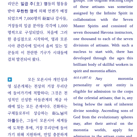
groups. The original teaching corps
리단은
들의 협동을
일곱 주(主) 영
of these artisans was sometime
받아
에 의해 언젠가 배정
무한한 영
assigned by the Infinite Spirit in
되었으며 7,000명의
강사들,
하보나
collaboration with the Seven
거장들의 일곱 분야들 각각에 1,000
Master Spirits and consisted of
명씩으로 구성되었다. 처음에 그러
seven thousand Havona instructors,
한 중심점으로 시작하여, 영과 모론
one thousand to each of the seven
시아 관련사에 있어서 솜씨 있는 일
divisions of artisans. With such a
nucleus to start with, there has
꾼들의 이 찬란한 기구가 시대들에
developed through the ages this
걸쳐 발전되어 왔다.
brilliant body of skillful workers in
spirit and morontia affairs.
44:0.4 (497.4)
Any morontia
모든 모론시아 개인성과
personality or spirit entity is
영 실존개체는 천상의 거장 무리단
eligible for admission to the corps
에 들어가기에 적합하다; 그것은 천
of the celestial artisans; that is, any
성적인 신성한 아들관계의 계급 아
being below the rank of inherent
래에 있는 모든 존재이다. 진화하는
divine sonship. Ascending sons of
구체들로부터 상승하는
의
하느님
God from the evolutionary spheres
들은, 그들이 모론시아 세계들
아들
may, after their arrival on the
에 도착한 후에, 거장 무리단에 들어
morontia worlds, apply for
가기 위해 지원하며, 만일 충분하게
admission to the artisan corps and,