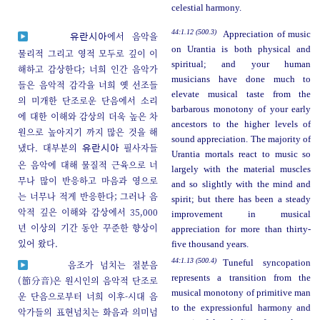
celestial harmony.
44:1.12 (500.3)
Appreciation of music
에서 음악을
유란시아
on Urantia is both physical and
물리적 그리고 영적 모두로 깊이 이
spiritual; and your human
해하고 감상한다; 너희 인간 음악가
musicians have done much to
들은 음악적 감각을 너희 옛 선조들
elevate musical taste from the
의 미개한 단조로운 단음에서 소리
barbarous monotony of your early
에 대한 이해와 감상의 더욱 높은 차
ancestors to the higher levels of
원으로 높아지기 까지 많은 것을 해
sound appreciation. The majority of
냈다. 대부분의
필사자들
유란시아
Urantia mortals react to music so
은 음악에 대해 물질적 근육으로 너
largely with the material muscles
무나 많이 반응하고 마음과 영으로
and so slightly with the mind and
는 너무나 적게 반응한다; 그러나 음
spirit; but there has been a steady
악적 깊은 이해와 감상에서 35,000
improvement in musical
년 이상의 기간 동안 꾸준한 향상이
appreciation for more than thirty-
있어 왔다.
five thousand years.
44:1.13 (500.4)
Tuneful syncopation
음조가 넘치는 절분음
represents a transition from the
(節分音)은 원시인의 음악적 단조로
musical monotony of primitive man
운 단음으로부터 너희 이후-시대 음
to the expressionful harmony and
악가들의 표현넘치는 화음과 의미넘