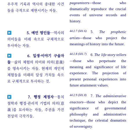
pageanteers—
those who
우주적 기록과 역사의 중대한 사건
dramatically reproduce the crucial
들을 극적으로 재현시키는 자들.
events of universe records and
history.
44:2.7 (501.6)
5.
The prophetic
5. 예언 명인들
─역사의
artists—
those who project the
의미들을 미래 속으로 구체적으로
meanings of history into the future.
투사하는 자들.
44:2.8 (501.7)
6.
The life-story tellers
6. 일생-이야기 구술자
—
those who perpetuate the
들
─삶의 체험의 의미와 의의(意義)
meaning and significance of life
를 영속시키는 자들. 현재의 개인적
experience. The projection of
체험들을 미래의 달성 가치들 속으
present personal experiences into
로 구체적으로 투사하는 것.
future attainment values.
44:2.9 (501.8)
7.
The administrative
7. 행정 제정자
─통치
enactors—
those who depict the
철학과 행정-관리적 기법의 의의(意
significance of governmental
義)를 묘사하는 자들, 주권을 가진
philosophy and administrative
천상의 극작가들.
technique, the celestial dramatists
of sovereignty.