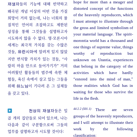
hope for more than a meager and
들의 기능에 대해 빈약하고
재생자
distorted concept of the functions
왜곡된 개념 이상의 어떤 것을 가질
of the heavenly reproducers, which
희망이 거의 없는데, 나는 너희의 물
I must attempt to illustrate through
질적인 언어의 조잡하고도 제한된
the gross and limited symbolism of
상징을 통해 그것들을 설명하고자
your material language. The spirit-
시도하지 않을 수 없다. 영-모론시아
morontia world has a thousand and
세계는 최극적 가치를 갖는 수많은
one things of supreme value, things
것들,
에 알려져 있지 않았
유란시아
worthy of reproduction but
지만 번식할 가치가 있는 것들, “사
unknown on Urantia, experiences
람의 마음 안으로 들어가기가” 거의
that belong in the category of the
어려웠던 활동들의 범주에 속한 체
activities which have hardly
험들, 육신 속에서 살고 있는 그들을
“entered into the mind of man,”
위해
이 기다려 온 그 실체들
those realities which God has in
하느님
waiting for those who survive the
을 갖고 있다.
life in the flesh.
44:2.2 (501.1)
There are seven
들은 일
천상의 재생자
groups of the heavenly reproducers,
곱 개의 집단들로 되어 있으며, 나는
and I will attempt to illustrate their
다음과 같이 구분함으로써 그들의
work by the following
업무를 설명하고자 시도할 것이다:
classification: