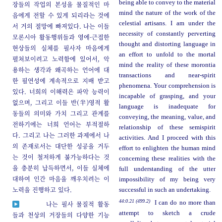
being able to convey to the material
장들의 작업의 본성을 물질적인 마
mind the nature of the work of the
음에게 전할 수 있게 되리라는 것에
celestial artisans. I am under the
서 거의 절망에 빠져있다. 나는 이들
necessity of constantly perverting
모론시아 활동행위들과 영에-근접한
thought and distorting language in
현상들의 실체를 필사자 마음에게
an effort to unfold to the mortal
펼쳐보이려고 노력함에 있어서, 악
mind the reality of these morontia
용하는 생각과 왜곡하는 언어에 대
transactions and near-spirit
한 필연성에 계속적으로 지배 받고
phenomena. Your comprehension is
있다. 너희의 이해력은 파악 능력이
incapable of grasping, and your
없으며, 그리고 이들 반(半)영적 활
language is inadequate for
동들의 의미와 가치 그리고 관계를
conveying, the meaning, value, and
전하기에는 너희 언어는 부적절하
relationship of these semispirit
다. 그리고 나는 그러한 과제에서 나
activities. And I proceed with this
의 존재로서는 대단한 성공을 거두
effort to enlighten the human mind
는 것이 철저하게 불가능하다는 것
concerning these realities with the
을 충분히 납득하면서, 이들 실체에
full understanding of the utter
대하여 인간 마음을 깨우치려는 이
impossibility of my being very
노력을 진행하고 있다.
successful in such an undertaking.
44:0.21 (499.2)
I can do no more than
나는 필사 물질적 활동
attempt to sketch a crude
들과 천상의 거장들의 다양한 기능