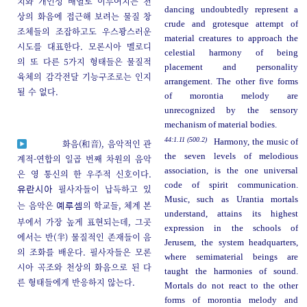
치와 개인성 배열로 이루어지는 천
dancing undoubtedly represent a
상의 화음에 접근해 보려는 물질 창
crude and grotesque attempt of
조체들의 조잡하고도 우스꽝스러운
material creatures to approach the
시도를 대표한다. 모론시아 멜로디
celestial harmony of being
의 또 다른 5가지 형태들은 물질적
placement and personality
육체의 감각전달 기능구조로는 인지
arrangement. The other five forms
될 수 없다.
of morontia melody are
unrecognized by the sensory
mechanism of material bodies.
44:1.11 (500.2)
Harmony, the music of
화음(和音), 음악적인 관
the seven levels of melodious
계적-연합의 일곱 번째 차원의 음악
association, is the one universal
은 영 통신의 한 우주적 신호이다.
code of spirit communication.
필사자들이 납득하고 있
유란시아
Music, such as Urantia mortals
는 음악은
의 학교들, 체계 본
예루셈
understand, attains its highest
부에서 가장 높게 표현되는데, 그곳
expression in the schools of
에서는 반(半) 물질적인 존재들이 음
Jerusem, the system headquarters,
의 조화를 배운다. 필사자들은 모론
where semimaterial beings are
시아 곡조와 천상의 화음으로 된 다
taught the harmonies of sound.
른 형태들에게 반응하지 않는다.
Mortals do not react to the other
forms of morontia melody and