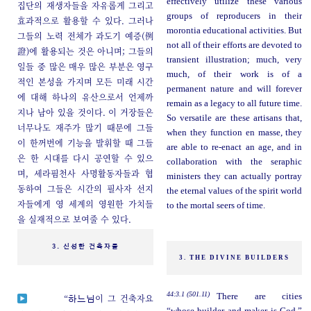
effectively utilize these various
집단의 재생자들을 자유롭게 그리고
groups of reproducers in their
효과적으로 활용할 수 있다. 그러나
morontia educational activities. But
그들의 노력 전체가 과도기 예증(例
not all of their efforts are devoted to
證)에 활용되는 것은 아니며; 그들의
transient illustration; much, very
일들 중 많은 매우 많은 부분은 영구
much, of their work is of a
적인 본성을 가지며 모든 미래 시간
permanent nature and will forever
에 대해 하나의 유산으로서 언제까
remain as a legacy to all future time.
지나 남아 있을 것이다. 이 거장들은
So versatile are these artisans that,
너무나도 재주가 많기 때문에 그들
when they function en masse, they
이 한꺼번에 기능을 발휘할 때 그들
are able to re-enact an age, and in
은 한 시대를 다시 공연할 수 있으
collaboration with the seraphic
며, 세라핌천사 사명활동자들과 협
ministers they can actually portray
동하여 그들은 시간의 필사자 선지
the eternal values of the spirit world
자들에게 영 세계의 영원한 가치들
to the mortal seers of time.
을 실재적으로 보여줄 수 있다.
3. 신성한 건축자들
3. THE DIVINE BUILDERS
44:3.1 (501.11)
There are cities
“
이 그 건축자요
하느님
“whose builder and maker is God.”