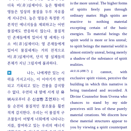
is the more unreal. The higher forms
더욱 비(非)실제이다. 높은 형태의
of spirits freely pass through
영들은 일상의 물질을 두루 자유롭
ordinary matter. High spirits are
게 지나간다. 높은 영들은 특정한 기
reactive to nothing material
본적인 에너지들을 제외하고는 어떤
excepting certain of the basic
물질에도 반응하지 않는다. 물질적
energies. To material beings the
인 존재들에게 있어서 영 세계는 다
spirit world is more or less unreal;
소 비(非)실제이다; 영 존재들에게
to spirit beings the material world is
있어서 물질세계는 거의 전적으로
almost entirely unreal, being merely
비(非)실제이며, 단지 영 실체들의
a shadow of the substance of spirit
본체가 지닌 그림자에 불과하다.
realities.
44:0.16 (498.7)
I cannot, with
나는, 나에게만 있는 시
exclusive spirit vision, perceive the
력을 가지고서는, 이 이야기가 번역
building in which this narrative is
되고 기록되고 있는 건물을 감지할
being translated and recorded. A
수 없다. 우연히 내 옆에 서게 된
유
Divine Counselor from Uversa who
로부터 온
는 이
버사
신성한 조언자
chances to stand by my side
들 순전히 물질적인 창조물을 훨씬
perceives still less of these purely
적게 감지한다. 우리는 이 물질적 구
material creations. We discern how
조물들이 어떻게 너희에게 나타나는
these material structures appear to
지를, 참여하고 있는 우리의 에너지
you by viewing a spirit counterpart