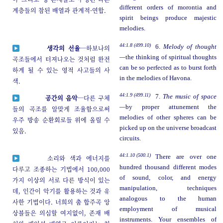
different orders of morontia and
계층들의 참된 배열과 관계적-연합.
spirit beings produce majestic
melodies.
44:1.8 (499.10)
6.
Melody of thought
생각의 선율
─하보나의
—
the thinking of spiritual thoughts
곡조들에서 터져나오는 것처럼 완전
can be so perfected as to burst forth
하게 될 수 있는 영적 사고들의 사
in the melodies of Havona.
색.
44:1.9 (499.11)
7.
The music of space
공간의 음악
─다른 구체
—
by proper attunement the
들의 곡조를 알맞게 조율함으로써
melodies of other spheres can be
우주 방송 순환회로들 위에 올릴 수
picked up on the universe broadcast
있음.
circuits.
44:1.10 (500.1)
There are over one
소리와 색과 에너지를
hundred thousand different modes
다루고 조종하는 기법에서 100,000
of sound, color, and energy
가지 이상의 서로 다른 방식이 있는
manipulation, techniques
데, 인간이 악기를 활용하는 것과 유
analogous to the human
사한 기법이다. 너희의 춤 합주곡 앙
employment of musical
상블들은 의심할 여지없이, 존재 배
instruments. Your ensembles of