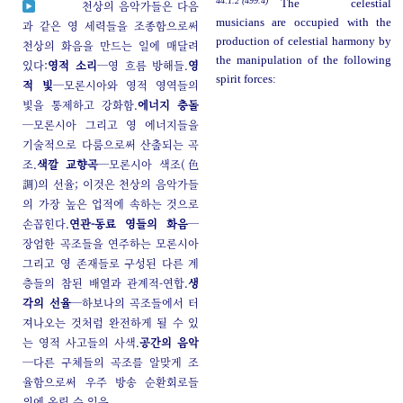
44:1.2 (499.4)
The celestial
천상의 음악가들은 다음
musicians are occupied with the
과 같은 영 세력들을 조종함으로써
production of celestial harmony by
천상의 화음을 만드는 일에 매달려
the manipulation of the following
있다:
영적 소리
─영 흐름 방해들.
영
spirit forces:
적 빛
─모론시아와 영적 영역들의
빛을 통제하고 강화함.
에너지 충돌
─모론시아 그리고 영 에너지들을
기술적으로 다룸으로써 산출되는 곡
조.
색깔 교향곡
─모론시아 색조(色
調)의 선율; 이것은 천상의 음악가들
의 가장 높은 업적에 속하는 것으로
손꼽힌다.
연관-동료 영들의 화음
─
장엄한 곡조들을 연주하는 모론시아
그리고 영 존재들로 구성된 다른 계
층들의 참된 배열과 관계적-연합.
생
각의 선율
─하보나의 곡조들에서 터
져나오는 것처럼 완전하게 될 수 있
는 영적 사고들의 사색.
공간의 음악
─다른 구체들의 곡조를 알맞게 조
율함으로써 우주 방송 순환회로들
위에 올릴 수 있음.