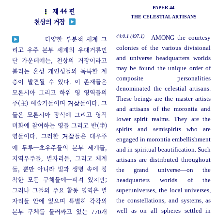
PAPER 44
제 44 편
THE CELESTIAL ARTISANS
천상의 거장
44:0.1 (497.1)
AMONG the courtesy
다양한 부분적 세계 그
colonies of the various divisional
리고 우주 본부 세계의 우대거류민
and universe headquarters worlds
단 가운데에는, 천상의 거장이라고
may be found the unique order of
불리는 혼성 개인성들의 독특한 계
composite personalities
층이 발견될 수 있다. 이 존재들은
denominated the celestial artisans.
모론시아 그리고 하위 영 영역들의
These beings are the master artists
주(主) 예술가들이며
들이다. 그
거장
and artisans of the morontia and
들은 모론시아 장식에 그리고 영적
lower spirit realms. They are the
미화에 참여하는 영들 그리고 반(半)
spirits and semispirits who are
영들이다. 그러한
들은 대우주
거장
engaged in morontia embellishment
에 두루─초우주들의 본부 세계들,
and in spiritual beautification. Such
지역우주들, 별자리들, 그리고 체계
artisans are distributed throughout
들, 뿐만 아니라 빛과 생명 속에 정
the grand universe—on the
착한 모든 구체들에─퍼져 있지만;
headquarters worlds of the
그러나 그들의 주요 활동 영역은 별
superuniverses, the local universes,
자리들 안에 있으며 특별히 각각의
the constellations, and systems, as
본부 구체를 둘러싸고 있는 770개
well as on all spheres settled in