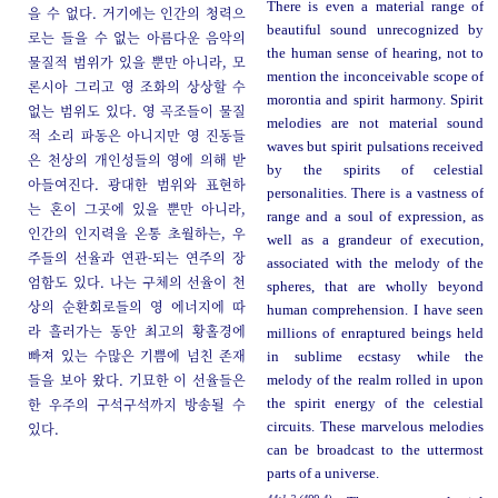
There is even a material range of
을 수 없다. 거기에는 인간의 청력으
beautiful sound unrecognized by
로는 들을 수 없는 아름다운 음악의
the human sense of hearing, not to
물질적 범위가 있을 뿐만 아니라, 모
mention the inconceivable scope of
론시아 그리고 영 조화의 상상할 수
morontia and spirit harmony. Spirit
없는 범위도 있다. 영 곡조들이 물질
melodies are not material sound
적 소리 파동은 아니지만 영 진동들
waves but spirit pulsations received
은 천상의 개인성들의 영에 의해 받
by the spirits of celestial
아들여진다. 광대한 범위와 표현하
personalities. There is a vastness of
는 혼이 그곳에 있을 뿐만 아니라,
range and a soul of expression, as
인간의 인지력을 온통 초월하는, 우
well as a grandeur of execution,
주들의 선율과 연관-되는 연주의 장
associated with the melody of the
엄함도 있다. 나는 구체의 선율이 천
spheres, that are wholly beyond
상의 순환회로들의 영 에너지에 따
human comprehension. I have seen
라 흘러가는 동안 최고의 황홀경에
millions of enraptured beings held
빠져 있는 수많은 기쁨에 넘친 존재
in sublime ecstasy while the
들을 보아 왔다. 기묘한 이 선율들은
melody of the realm rolled in upon
한 우주의 구석구석까지 방송될 수
the spirit energy of the celestial
있다.
circuits. These marvelous melodies
can be broadcast to the uttermost
parts of a universe.