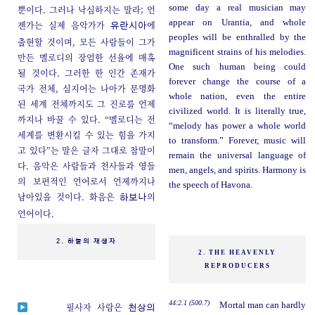
some day a real musician may
뿐이다. 그러나 낙심하지는 말라; 언
appear on Urantia, and whole
젠가는 실제 음악가가
에
유란시아
peoples will be enthralled by the
출현할 것이며, 모든 사람들이 그가
magnificent strains of his melodies.
만든 멜로디의 장엄한 선율에 매혹
One such human being could
될 것이다. 그러한 한 인간 존재가
forever change the course of a
국가 전체, 심지어는 나아가 문명화
whole nation, even the entire
된 세계 전체까지도 그 진로를 언제
civilized world. It is literally true,
까지나 바꿀 수 있다. “멜로디는 전
“melody has power a whole world
세계를 변환시킬 수 있는 힘을 가지
to transform.” Forever, music will
고 있다”는 말은 글자 그대로 참말이
remain the universal language of
다. 음악은 사람들과 천사들과 영들
men, angels, and spirits. Harmony is
의 보편적인 언어로서 언제까지나
the speech of Havona.
남아있을 것이다. 화음은
의
하보나
언어이다.
2. 하늘의 재생자
2. THE HEAVENLY
REPRODUCERS
44:2.1 (500.7)
Mortal man can hardly
필사자 사람은
천상의