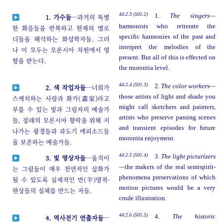
44:2.3 (501.2)
1.
The singers—
1. 가수들
─과거의 특별
harmonists who reiterate the
한 화음들을 반복하고 현재의 멜로
specific harmonies of the past and
디들을 해석하는 화성학자들. 그러
interpret the melodies of the
나 이 모두는 모론시아 차원에서 영
present. But all of this is effected on
향을 받는다.
the morontia level.
44:2.4 (501.3)
2.
The color workers—
2. 색 작업자들
─너희가
those artists of light and shade you
스케치하는 사람과 화가(畵家)라고
might call sketchers and painters,
부를 수 있는 빛과 그림자의 예술가
artists who preserve passing scenes
들, 장래의 모론시아 향락을 위해 지
and transient episodes for future
나가는 광경들과 과도기 에피소드들
morontia enjoyment.
을 보존하는 예술가들.
44:2.5 (501.4)
3.
The light picturizers
3. 빛 영상자들
─움직이
—
the makers of the real semispirit-
는 그림들이 매우 천연적인 삽화가
phenomena preservations of which
될 수 있도록 실제적인 반(半)영적-
motion pictures would be a very
현상들의 실체를 만드는 자들.
crude illustration.
44:2.6 (501.5)
4.
The historic
4. 역사전기 연출자들
─