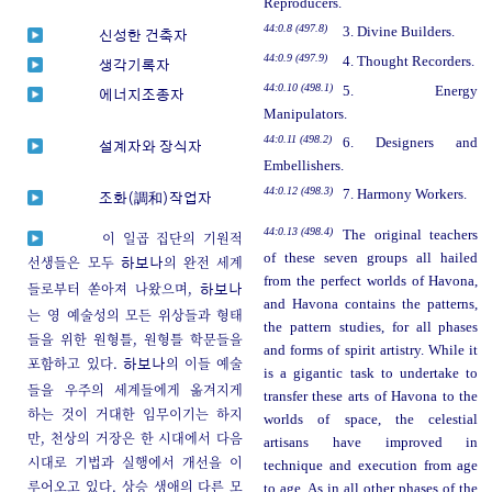
Reproducers.
44:0.8 (497.8)
3. Divine Builders.
신성한 건축자
44:0.9 (497.9)
4. Thought Recorders.
생각기록자
44:0.10 (498.1)
5. Energy
에너지조종자
Manipulators.
44:0.11 (498.2)
6. Designers and
설계자와 장식자
Embellishers.
44:0.12 (498.3)
7. Harmony Workers.
조화(調和)작업자
44:0.13 (498.4)
The original teachers
이 일곱 집단의 기원적
of these seven groups all hailed
선생들은 모두
의 완전 세계
하보나
from the perfect worlds of Havona,
들로부터 쏟아져 나왔으며,
하보나
and Havona contains the patterns,
는 영 예술성의 모든 위상들과 형태
the pattern studies, for all phases
들을 위한 원형틀, 원형틀 학문들을
and forms of spirit artistry. While it
포함하고 있다.
의 이들 예술
하보나
is a gigantic task to undertake to
들을 우주의 세계들에게 옮겨지게
transfer these arts of Havona to the
하는 것이 거대한 임무이기는 하지
worlds of space, the celestial
만, 천상의 거장은 한 시대에서 다음
artisans have improved in
시대로 기법과 실행에서 개선을 이
technique and execution from age
루어오고 있다. 상승 생애의 다른 모
to age. As in all other phases of the