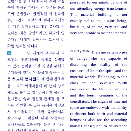
변환자들 중 하나에 의해 우리 마음
presented to our minds by one of
속에 제시된 하나의 영 부본을 봄으
our attending energy transformers.
로써 분별한다. 물질적인 이 건축물
This material building is not
은, 그것이 물질적인 필사자들에게
exactly real to me, a spirit being,
는 매우 실제적이고 매우 봉사할 수
but it is, of course, very real and
있다는 것은 당연하지만, 하나의 영
very serviceable to material mortals.
존재인 나에게 있어서는 그처럼 정
확한 실제는 아니다.
44:0.17 (498.8)
There are certain types
영 세계와 물질세계 둘
of beings who are capable of
모두의 창조계들의 실체를 식별할
discerning the reality of the
수 있는 능력을 가진 특정한 유형의
creatures of both the spirit and the
존재들이 있다. 이 등급에 속하는 것
material worlds. Belonging to this
은
의 네 번째 창조체
하보나
봉사원
class are the so-called fourth
들 그리고 화해자들의 네 번째 창조
creatures of the Havona Servitals
체들로 불리고 있다. 시간과 공간의
and the fourth creatures of the
천사들은 영과 물질적 존재들 둘 모
conciliators. The angels of time and
두를 식별할 수 있는 능력을 자질로
space are endowed with the ability
서 부여받았으며 또한 육신에서의
to discern both spirit and material
삶으로부터 해방된 뒤에 상승하는
beings as also are the ascending
필사자들도 그러하다. 높은 영 차원
mortals subsequent to deliverance
들을 달성한 후에는, 상승자들은 물