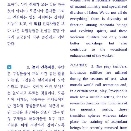
worlds have a necessary economy
요하다. 무리 전체가 모든 것을 하는
of mutual ministry and specialized
것이 아니며; 모론시아 존재들 그리
division of labor. We do not all do
고 진화하는 영들 사이에는 상이한
everything; there is diversity of
기능이 있고, 이
건축자들은 보
직업
function among morontia beings
다 나은 작업장들을 건설할 뿐만 아
and evolving spirits, and these
니라 일꾼들의 직무 증진에도 기여
vocation builders not only build
한다.
better workshops but also
contribute to the vocational
enhancement of the worker.
44:3.4 (502.3)
3.
The play builders.
3.
놀이 건축자들
. 수많
Enormous edifices are utilized
은 구성물들이 휴식 기간 동안 활용
during the seasons of rest, what
되는데, 그것들은 필사자들이 오락
mortals would call recreation and,
이라고 부르는 것이며 어떤 면에서
in a certain sense, play. Provision is
는 놀이라고 부르는 것들이다. 모론
made for a suitable setting for the
시아 세계들, 상승하는 존재들이지
reversion directors, the humorists of
만 진화적 행성들로부터 최근에 떠
the morontia worlds, those
난 그들을 훈련하는 장소가 있는 변
transition spheres whereon takes
형 구체들의 해학가들인 복귀 지도
place the training of ascendant
자들을 위해 적절하게 장치되도록
beings but recently removed from