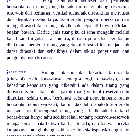
Selagi alam-alam semesta dari perluasan
11:6.2 (123.4)
horisontal dari ruang yang dirasuki itu mengembang, reservoir-
reservoir dari perluasan vertikal ruang tak dirasuki itu menyusut
dan demikian sebaliknya. Ada suatu pengaruh-bersama dari
ruang dirasuki dan ruang tak dirasuki tepat di bawah Firdaus
bagian bawah. Kedua jenis ruang itu di sana mengalir melalui
kanal-kanal regulasi transmutasi, dimana perubahan-perubahan
dilakukan membuat ruang yang dapat dirasuki itu menjadi tak
dapat dirasuki dan sebaliknya dalam siklus penyusutan dan
pengembangan kosmos.
Ruang “tak dirasuki” berarti: tak dirasuki
11:6.3 (123.5)
(diresapi) oleh forsa-forsa, energi-energi, daya-daya, dan
kehadiran-kehadiran yang diketahui ada dalam ruang yang
dirasuki. Kami tidak tahu apakah ruang vertikal (reservoir) itu
ditujukan selalu untuk berfungsi sebagai penyeimbang ruang
horisontal (alam semesta); kami tidak tahu apakah ada suatu
maksud kreatif mengenai ruang yang tak dirasuki itu; kami
benar-benar hanya tahu sedikit sekali tentang reservoir-reservoir
ruang, semata-mata bahwa hal-hal itu ada, dan bahwa mereka
tampaknya mengimbangi siklus kontraksi-ekspansi-ruang alam