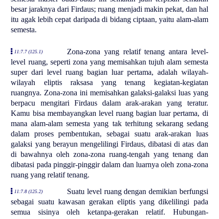
besar jaraknya dari Firdaus; ruang menjadi makin pekat, dan hal
itu agak lebih cepat daripada di bidang ciptaan, yaitu alam-alam
semesta.
Zona-zona yang relatif tenang antara level-
11:7.7 (125.1)
level ruang, seperti zona yang memisahkan tujuh alam semesta
super dari level ruang bagian luar pertama, adalah wilayah-
wilayah eliptis raksasa yang tenang kegiatan-kegiatan
ruangnya. Zona-zona ini memisahkan galaksi-galaksi luas yang
berpacu mengitari Firdaus dalam arak-arakan yang teratur.
Kamu bisa membayangkan level ruang bagian luar pertama, di
mana alam-alam semesta yang tak terhitung sekarang sedang
dalam proses pembentukan, sebagai suatu arak-arakan luas
galaksi yang berayun mengelilingi Firdaus, dibatasi di atas dan
di bawahnya oleh zona-zona ruang-tengah yang tenang dan
dibatasi pada pinggir-pinggir dalam dan luarnya oleh zona-zona
ruang yang relatif tenang.
Suatu level ruang dengan demikian berfungsi
11:7.8 (125.2)
sebagai suatu kawasan gerakan eliptis yang dikelilingi pada
semua sisinya oleh ketanpa-gerakan relatif. Hubungan-