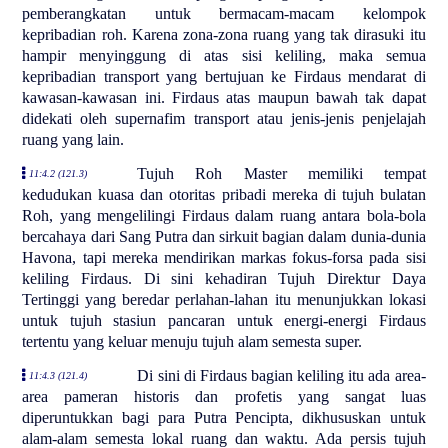
pemberangkatan untuk bermacam-macam kelompok
kepribadian roh. Karena zona-zona ruang yang tak dirasuki itu
hampir menyinggung di atas sisi keliling, maka semua
kepribadian transport yang bertujuan ke Firdaus mendarat di
kawasan-kawasan ini. Firdaus atas maupun bawah tak dapat
didekati oleh supernafim transport atau jenis-jenis penjelajah
ruang yang lain.
Tujuh Roh Master memiliki tempat
11:4.2 (121.3)
kedudukan kuasa dan otoritas pribadi mereka di tujuh bulatan
Roh, yang mengelilingi Firdaus dalam ruang antara bola-bola
bercahaya dari Sang Putra dan sirkuit bagian dalam dunia-dunia
Havona, tapi mereka mendirikan markas fokus-forsa pada sisi
keliling Firdaus. Di sini kehadiran Tujuh Direktur Daya
Tertinggi yang beredar perlahan-lahan itu menunjukkan lokasi
untuk tujuh stasiun pancaran untuk energi-energi Firdaus
tertentu yang keluar menuju tujuh alam semesta super.
Di sini di Firdaus bagian keliling itu ada area-
11:4.3 (121.4)
area pameran historis dan profetis yang sangat luas
diperuntukkan bagi para Putra Pencipta, dikhususkan untuk
alam-alam semesta lokal ruang dan waktu. Ada persis tujuh