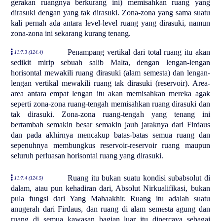
gerakan ruangnya berkurang ini) memisahkan ruang yang
dirasuki dengan yang tak dirasuki. Zona-zona yang sama suatu
kali pernah ada antara level-level ruang yang dirasuki, namun
zona-zona ini sekarang kurang tenang.
Penampang vertikal dari total ruang itu akan
11:7.3 (124.4)
sedikit mirip sebuah salib Malta, dengan lengan-lengan
horisontal mewakili ruang dirasuki (alam semesta) dan lengan-
lengan vertikal mewakili ruang tak dirasuki (reservoir). Area-
area antara empat lengan itu akan memisahkan mereka agak
seperti zona-zona ruang-tengah memisahkan ruang dirasuki dan
tak dirasuki. Zona-zona ruang-tengah yang tenang ini
bertambah semakin besar semakin jauh jaraknya dari Firdaus
dan pada akhirnya mencakup batas-batas semua ruang dan
sepenuhnya membungkus reservoir-reservoir ruang maupun
seluruh perluasan horisontal ruang yang dirasuki.
Ruang itu bukan suatu kondisi subabsolut di
11:7.4 (124.5)
dalam, atau pun kehadiran dari, Absolut Nirkualifikasi, bukan
pula fungsi dari Yang Mahaakhir. Ruang itu adalah suatu
anugerah dari Firdaus, dan ruang di alam semesta agung dan
ruang di semua kawasan bagian luar itu dipercaya sebagai