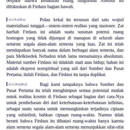
berpikir bahwa kehadiran ruang fungsional Absolut ini
difokuskan di Firdaus bagian bawah.
Pulau kekal itu tersusun dari satu wujud
11:2.9 (120.1)
materialisasi tunggal—sistem-sistem realitas yang stasioner. Zat
harfiah Firdaus ini adalah suatu susunan potensi ruang
homogen yang tidak dijumpai di manapun di seluruh alam
semesta segala alam-alam semesta yang luas. Zat ini telah
mendapatkan banyak nama dalam berbagai alam semesta, dan
para Melkisedek Nebadon telah lama menamainya absolutum.
Material sumber Firdaus ini tidaklah mati atau hidup; bahan ini
adalah ekspresi nonspiritual yang asli dari Sumber dan Pusat
Pertama; itulah Firdaus, dan Firdaus itu tanpa duplikat.
Bagi kami tampaknya bahwa Sumber dan
11:2.10 (120.2)
Pusat Pertama itu telah menghimpun semua potensial mutlak
untuk realitas kosmis di Firdaus sebagai bagian dari cara-Nya
untuk pembebasan diri dari keterbatasan-keterbatasan infinitas,
sebagai suatu sarana untuk memungkinkan terjadinya ciptaan
yang subinfinit, bahkan ciptaan ruang-waktu. Namun tidak
berarti bahwa Firdaus itu dibatasi ruang-waktu hanya karena
alam semesta segala alam-alam semesta menunjukkan sifat-sifat