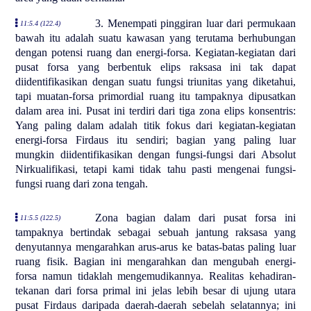
3. Menempati pinggiran luar dari permukaan
11:5.4 (122.4)
bawah itu adalah suatu kawasan yang terutama berhubungan
dengan potensi ruang dan energi-forsa. Kegiatan-kegiatan dari
pusat forsa yang berbentuk elips raksasa ini tak dapat
diidentifikasikan dengan suatu fungsi triunitas yang diketahui,
tapi muatan-forsa primordial ruang itu tampaknya dipusatkan
dalam area ini. Pusat ini terdiri dari tiga zona elips konsentris:
Yang paling dalam adalah titik fokus dari kegiatan-kegiatan
energi-forsa Firdaus itu sendiri; bagian yang paling luar
mungkin diidentifikasikan dengan fungsi-fungsi dari Absolut
Nirkualifikasi, tetapi kami tidak tahu pasti mengenai fungsi-
fungsi ruang dari zona tengah.
Zona bagian dalam dari pusat forsa ini
11:5.5 (122.5)
tampaknya bertindak sebagai sebuah jantung raksasa yang
denyutannya mengarahkan arus-arus ke batas-batas paling luar
ruang fisik. Bagian ini mengarahkan dan mengubah energi-
forsa namun tidaklah mengemudikannya. Realitas kehadiran-
tekanan dari forsa primal ini jelas lebih besar di ujung utara
pusat Firdaus daripada daerah-daerah sebelah selatannya; ini