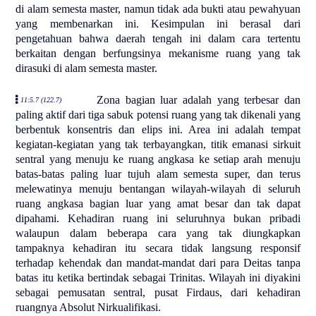
di alam semesta master, namun tidak ada bukti atau pewahyuan
yang membenarkan ini. Kesimpulan ini berasal dari
pengetahuan bahwa daerah tengah ini dalam cara tertentu
berkaitan dengan berfungsinya mekanisme ruang yang tak
dirasuki di alam semesta master.
Zona bagian luar adalah yang terbesar dan
11:5.7 (122.7)
paling aktif dari tiga sabuk potensi ruang yang tak dikenali yang
berbentuk konsentris dan elips ini. Area ini adalah tempat
kegiatan-kegiatan yang tak terbayangkan, titik emanasi sirkuit
sentral yang menuju ke ruang angkasa ke setiap arah menuju
batas-batas paling luar tujuh alam semesta super, dan terus
melewatinya menuju bentangan wilayah-wilayah di seluruh
ruang angkasa bagian luar yang amat besar dan tak dapat
dipahami. Kehadiran ruang ini seluruhnya bukan pribadi
walaupun dalam beberapa cara yang tak diungkapkan
tampaknya kehadiran itu secara tidak langsung responsif
terhadap kehendak dan mandat-mandat dari para Deitas tanpa
batas itu ketika bertindak sebagai Trinitas. Wilayah ini diyakini
sebagai pemusatan sentral, pusat Firdaus, dari kehadiran
ruangnya Absolut Nirkualifikasi.