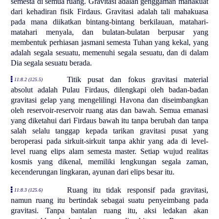
semesta di semua ruang. Gravitasi adalah genggaman mahakuat
dari kehadiran fisik Firdaus. Gravitasi adalah tali mahakuasa
pada mana diikatkan bintang-bintang berkilauan, matahari-
matahari menyala, dan bulatan-bulatan berpusar yang
membentuk perhiasan jasmani semesta Tuhan yang kekal, yang
adalah segala sesuatu, memenuhi segala sesuatu, dan di dalam
Dia segala sesuatu berada.
Titik pusat dan fokus gravitasi material
11:8.2 (125.5)
absolut adalah Pulau Firdaus, dilengkapi oleh badan-badan
gravitasi gelap yang mengelilingi Havona dan diseimbangkan
oleh reservoir-reservoir ruang atas dan bawah. Semua emanasi
yang diketahui dari Firdaus bawah itu tanpa berubah dan tanpa
salah selalu tanggap kepada tarikan gravitasi pusat yang
beroperasi pada sirkuit-sirkuit tanpa akhir yang ada di level-
level ruang elips alam semesta master. Setiap wujud realitas
kosmis yang dikenal, memiliki lengkungan segala zaman,
kecenderungan lingkaran, ayunan dari elips besar itu.
Ruang itu tidak responsif pada gravitasi,
11:8.3 (125.6)
namun ruang itu bertindak sebagai suatu penyeimbang pada
gravitasi. Tanpa bantalan ruang itu, aksi ledakan akan