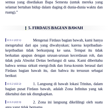
semua yang disediakan Bapa Semesta (untuk mereka yang
selamat bertahan hidup dalam daging di dunia-dunia waktu dan
ruang).”
5. FIRDAUS BAGIAN BAWAH
Mengenai Firdaus bagian bawah, kami hanya
11:5.1 (122.1)
mengetahui dari apa yang diwahyukan; karena kepribadian-
kepribadian tidak berkunjung ke sana. Tempat itu tidak
berkaitan apapun dengan urusan-urusan kecerdasan roh, dan
tidak pula Absolut Deitas berfungsi di sana. Kami diberitahu
bahwa semua sirkuit energi-fisik dan forsa-kosmis berasal dari
Firdaus bagian bawah itu, dan bahwa itu tersusun sebagai
berikut:
1. Langsung di bawah lokasi Trinitas, dalam
11:5.2 (122.2)
bagian pusat Firdaus bawah, adalah Zona Infinitas yang tak
diketahui dan tak diungkapkan.
2. Zona ini langsung dikelilingi oleh suatu
11:5.3 (122.3)
area yang tidak bernama.