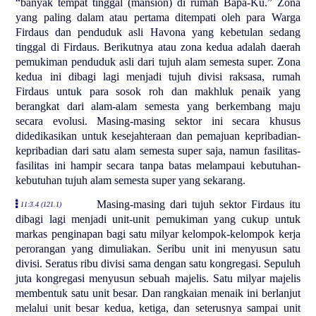
“banyak tempat tinggal (mansion) di rumah Bapa-Ku.” Zona
yang paling dalam atau pertama ditempati oleh para Warga
Firdaus dan penduduk asli Havona yang kebetulan sedang
tinggal di Firdaus. Berikutnya atau zona kedua adalah daerah
pemukiman penduduk asli dari tujuh alam semesta super. Zona
kedua ini dibagi lagi menjadi tujuh divisi raksasa, rumah
Firdaus untuk para sosok roh dan makhluk penaik yang
berangkat dari alam-alam semesta yang berkembang maju
secara evolusi. Masing-masing sektor ini secara khusus
didedikasikan untuk kesejahteraan dan pemajuan kepribadian-
kepribadian dari satu alam semesta super saja, namun fasilitas-
fasilitas ini hampir secara tanpa batas melampaui kebutuhan-
kebutuhan tujuh alam semesta super yang sekarang.
Masing-masing dari tujuh sektor Firdaus itu
11:3.4 (121.1)
dibagi lagi menjadi unit-unit pemukiman yang cukup untuk
markas penginapan bagi satu milyar kelompok-kelompok kerja
perorangan yang dimuliakan. Seribu unit ini menyusun satu
divisi. Seratus ribu divisi sama dengan satu kongregasi. Sepuluh
juta kongregasi menyusun sebuah majelis. Satu milyar majelis
membentuk satu unit besar. Dan rangkaian menaik ini berlanjut
melalui unit besar kedua, ketiga, dan seterusnya sampai unit