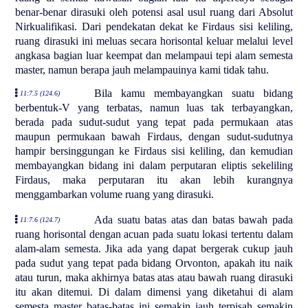
benar-benar dirasuki oleh potensi asal usul ruang dari Absolut
Nirkualifikasi. Dari pendekatan dekat ke Firdaus sisi keliling,
ruang dirasuki ini meluas secara horisontal keluar melalui level
angkasa bagian luar keempat dan melampaui tepi alam semesta
master, namun berapa jauh melampauinya kami tidak tahu.
Bila kamu membayangkan suatu bidang
11:7.5 (124.6)
berbentuk-V yang terbatas, namun luas tak terbayangkan,
berada pada sudut-sudut yang tepat pada permukaan atas
maupun permukaan bawah Firdaus, dengan sudut-sudutnya
hampir bersinggungan ke Firdaus sisi keliling, dan kemudian
membayangkan bidang ini dalam perputaran eliptis sekeliling
Firdaus, maka perputaran itu akan lebih kurangnya
menggambarkan volume ruang yang dirasuki.
Ada suatu batas atas dan batas bawah pada
11:7.6 (124.7)
ruang horisontal dengan acuan pada suatu lokasi tertentu dalam
alam-alam semesta. Jika ada yang dapat bergerak cukup jauh
pada sudut yang tepat pada bidang Orvonton, apakah itu naik
atau turun, maka akhirnya batas atas atau bawah ruang dirasuki
itu akan ditemui. Di dalam dimensi yang diketahui di alam
semesta master batas-batas ini semakin jauh terpisah semakin