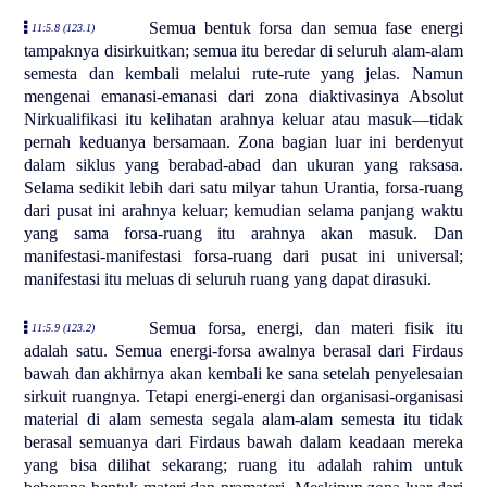
Semua bentuk forsa dan semua fase energi
11:5.8 (123.1)
tampaknya disirkuitkan; semua itu beredar di seluruh alam-alam
semesta dan kembali melalui rute-rute yang jelas. Namun
mengenai emanasi-emanasi dari zona diaktivasinya Absolut
Nirkualifikasi itu kelihatan arahnya keluar atau masuk—tidak
pernah keduanya bersamaan. Zona bagian luar ini berdenyut
dalam siklus yang berabad-abad dan ukuran yang raksasa.
Selama sedikit lebih dari satu milyar tahun Urantia, forsa-ruang
dari pusat ini arahnya keluar; kemudian selama panjang waktu
yang sama forsa-ruang itu arahnya akan masuk. Dan
manifestasi-manifestasi forsa-ruang dari pusat ini universal;
manifestasi itu meluas di seluruh ruang yang dapat dirasuki.
Semua forsa, energi, dan materi fisik itu
11:5.9 (123.2)
adalah satu. Semua energi-forsa awalnya berasal dari Firdaus
bawah dan akhirnya akan kembali ke sana setelah penyelesaian
sirkuit ruangnya. Tetapi energi-energi dan organisasi-organisasi
material di alam semesta segala alam-alam semesta itu tidak
berasal semuanya dari Firdaus bawah dalam keadaan mereka
yang bisa dilihat sekarang; ruang itu adalah rahim untuk