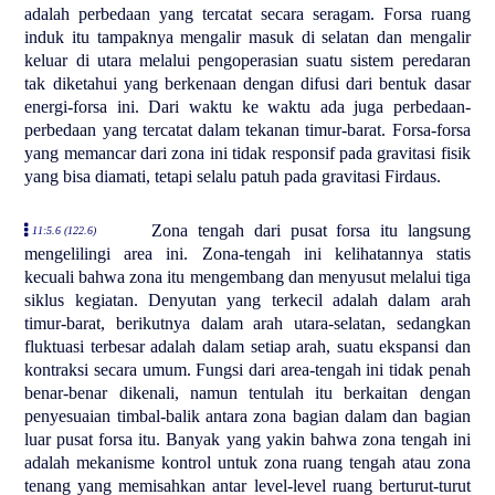
adalah perbedaan yang tercatat secara seragam. Forsa ruang
induk itu tampaknya mengalir masuk di selatan dan mengalir
keluar di utara melalui pengoperasian suatu sistem peredaran
tak diketahui yang berkenaan dengan difusi dari bentuk dasar
energi-forsa ini. Dari waktu ke waktu ada juga perbedaan-
perbedaan yang tercatat dalam tekanan timur-barat. Forsa-forsa
yang memancar dari zona ini tidak responsif pada gravitasi fisik
yang bisa diamati, tetapi selalu patuh pada gravitasi Firdaus.
Zona tengah dari pusat forsa itu langsung
11:5.6 (122.6)
mengelilingi area ini. Zona-tengah ini kelihatannya statis
kecuali bahwa zona itu mengembang dan menyusut melalui tiga
siklus kegiatan. Denyutan yang terkecil adalah dalam arah
timur-barat, berikutnya dalam arah utara-selatan, sedangkan
fluktuasi terbesar adalah dalam setiap arah, suatu ekspansi dan
kontraksi secara umum. Fungsi dari area-tengah ini tidak penah
benar-benar dikenali, namun tentulah itu berkaitan dengan
penyesuaian timbal-balik antara zona bagian dalam dan bagian
luar pusat forsa itu. Banyak yang yakin bahwa zona tengah ini
adalah mekanisme kontrol untuk zona ruang tengah atau zona
tenang yang memisahkan antar level-level ruang berturut-turut