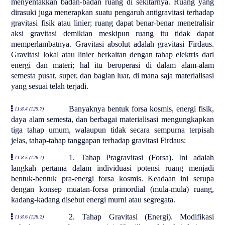
menyentakkan badan-badan ruang di sekitarnya. Ruang yang
dirasuki juga menerapkan suatu pengaruh antigravitasi terhadap
gravitasi fisik atau linier; ruang dapat benar-benar menetralisir
aksi gravitasi demikian meskipun ruang itu tidak dapat
memperlambatnya. Gravitasi absolut adalah gravitasi Firdaus.
Gravitasi lokal atau linier berkaitan dengan tahap elektris dari
energi dan materi; hal itu beroperasi di dalam alam-alam
semesta pusat, super, dan bagian luar, di mana saja materialisasi
yang sesuai telah terjadi.
Banyaknya bentuk forsa kosmis, energi fisik,
11:8.4 (125.7)
daya alam semesta, dan berbagai materialisasi mengungkapkan
tiga tahap umum, walaupun tidak secara sempurna terpisah
jelas, tahap-tahap tanggapan terhadap gravitasi Firdaus:
1. Tahap Pragravitasi (Forsa). Ini adalah
11:8.5 (126.1)
langkah pertama dalam individuasi potensi ruang menjadi
bentuk-bentuk pra-energi forsa kosmis. Keadaan ini serupa
dengan konsep muatan-forsa primordial (mula-mula) ruang,
kadang-kadang disebut energi murni atau segregata.
2. Tahap Gravitasi (Energi). Modifikasi
11:8.6 (126.2)