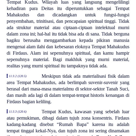
Tempat Kudus. Wilayah luas yang langsung mengelilingi
kehadiran para Deitas itu diperuntukkan sebagai Tempat
Mahakudus dan dicadangkan untuk fungsi-fungsi
penyembahan, trinitisasi, dan pencapaian spiritual tinggi. Tidak
ada struktur material atau ciptaan-ciptaan intelektual murni
dalam zona ini; hal-hal itu tidak bisa ada di sana. Tidak berguna
bagiku berusaha menggambarkan kepada pikiran manusia
mengenai alam ilahi dan kebesaran eloknya Tempat Mahakudus
di Firdaus. Alam ini sepenuhnya spiritual, dan kamu hampir
sepenuhnya material. Bagi makhluk yang murni material,
realitas yang murni spiritual itu tampaknya tidak ada.
Meskipun tidak ada materialisasi fisik dalam
11:3.2 (120.5)
area Tempat Mahakudus, ada berlimpah suvenir-suvenir yang
berasal dari masa-masa materialmu di sektor-sektor Tanah Suci,
dan masih ada lagi di dalam tempat-tempat historis kenangan di
Firdaus bagian keliling.
Tempat Kudus, kawasan yang sebelah luar
11:3.3 (120.6)
atau pemukiman, dibagi dalam tujuh zona konsentris. Firdaus
kadang-kadang disebut “Rumah Bapa” karena itu adalah
tempat tinggal kekal-Nya, dan tujuh zona ini sering dinamakan