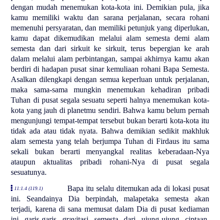
dengan mudah menemukan kota-kota ini. Demikian pula, jika
kamu memiliki waktu dan sarana perjalanan, secara rohani
memenuhi persyaratan, dan memiliki petunjuk yang diperlukan,
kamu dapat dikemudikan melalui alam semesta demi alam
semesta dan dari sirkuit ke sirkuit, terus bepergian ke arah
dalam melalui alam perbintangan, sampai akhirnya kamu akan
berdiri di hadapan pusat sinar kemuliaan rohani Bapa Semesta.
Asalkan dilengkapi dengan semua keperluan untuk perjalanan,
maka sama-sama mungkin menemukan kehadiran pribadi
Tuhan di pusat segala sesuatu seperti halnya menemukan kota-
kota yang jauh di planetmu sendiri. Bahwa kamu belum pernah
mengunjungi tempat-tempat tersebut bukan berarti kota-kota itu
tidak ada atau tidak nyata. Bahwa demikian sedikit makhluk
alam semesta yang telah berjumpa Tuhan di Firdaus itu sama
sekali bukan berarti menyangkal realitas keberadaan-Nya
ataupun aktualitas pribadi rohani-Nya di pusat segala
sesuatunya.
Bapa itu selalu ditemukan ada di lokasi pusat
11:1.4 (119.1)
ini. Seandainya Dia berpindah, malapetaka semesta akan
terjadi, karena di sana memusat dalam Dia di pusat kediaman
ini garis-garis gravitasi semesta dari ujung-ujung ciptaan.