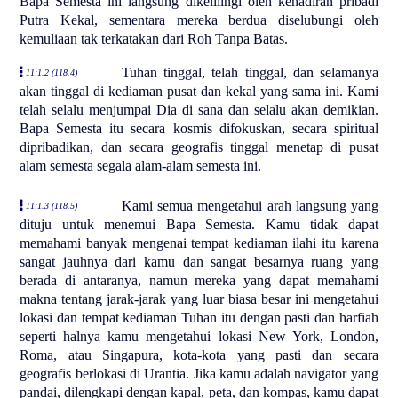
Bapa Semesta ini langsung dikelilingi oleh kehadiran pribadi
Putra Kekal, sementara mereka berdua diselubungi oleh
kemuliaan tak terkatakan dari Roh Tanpa Batas.
Tuhan tinggal, telah tinggal, dan selamanya
11:1.2 (118.4)
akan tinggal di kediaman pusat dan kekal yang sama ini. Kami
telah selalu menjumpai Dia di sana dan selalu akan demikian.
Bapa Semesta itu secara kosmis difokuskan, secara spiritual
dipribadikan, dan secara geografis tinggal menetap di pusat
alam semesta segala alam-alam semesta ini.
Kami semua mengetahui arah langsung yang
11:1.3 (118.5)
dituju untuk menemui Bapa Semesta. Kamu tidak dapat
memahami banyak mengenai tempat kediaman ilahi itu karena
sangat jauhnya dari kamu dan sangat besarnya ruang yang
berada di antaranya, namun mereka yang dapat memahami
makna tentang jarak-jarak yang luar biasa besar ini mengetahui
lokasi dan tempat kediaman Tuhan itu dengan pasti dan harfiah
seperti halnya kamu mengetahui lokasi New York, London,
Roma, atau Singapura, kota-kota yang pasti dan secara
geografis berlokasi di Urantia. Jika kamu adalah navigator yang
pandai, dilengkapi dengan kapal, peta, dan kompas, kamu dapat