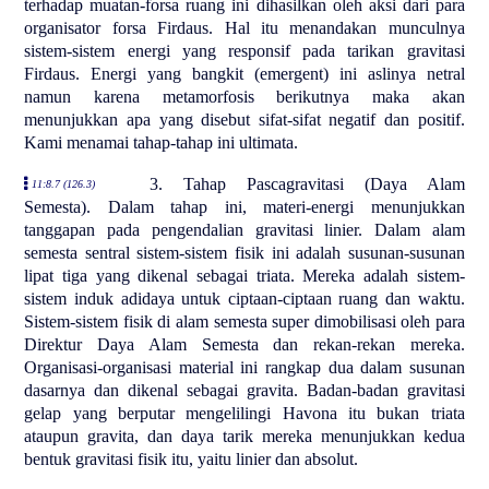
terhadap muatan-forsa ruang ini dihasilkan oleh aksi dari para
organisator forsa Firdaus. Hal itu menandakan munculnya
sistem-sistem energi yang responsif pada tarikan gravitasi
Firdaus. Energi yang bangkit (emergent) ini aslinya netral
namun karena metamorfosis berikutnya maka akan
menunjukkan apa yang disebut sifat-sifat negatif dan positif.
Kami menamai tahap-tahap ini ultimata.
3. Tahap Pascagravitasi (Daya Alam
11:8.7 (126.3)
Semesta). Dalam tahap ini, materi-energi menunjukkan
tanggapan pada pengendalian gravitasi linier. Dalam alam
semesta sentral sistem-sistem fisik ini adalah susunan-susunan
lipat tiga yang dikenal sebagai triata. Mereka adalah sistem-
sistem induk adidaya untuk ciptaan-ciptaan ruang dan waktu.
Sistem-sistem fisik di alam semesta super dimobilisasi oleh para
Direktur Daya Alam Semesta dan rekan-rekan mereka.
Organisasi-organisasi material ini rangkap dua dalam susunan
dasarnya dan dikenal sebagai gravita. Badan-badan gravitasi
gelap yang berputar mengelilingi Havona itu bukan triata
ataupun gravita, dan daya tarik mereka menunjukkan kedua
bentuk gravitasi fisik itu, yaitu linier dan absolut.