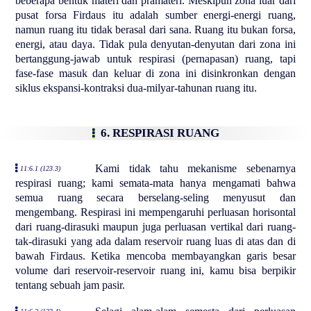
beberapa bentuk materi dan pramateri. Meskipun zona luar dari
pusat forsa Firdaus itu adalah sumber energi-energi ruang,
namun ruang itu tidak berasal dari sana. Ruang itu bukan forsa,
energi, atau daya. Tidak pula denyutan-denyutan dari zona ini
bertanggung-jawab untuk respirasi (pernapasan) ruang, tapi
fase-fase masuk dan keluar di zona ini disinkronkan dengan
siklus ekspansi-kontraksi dua-milyar-tahunan ruang itu.
6. RESPIRASI RUANG
Kami tidak tahu mekanisme sebenarnya
11:6.1 (123.3)
respirasi ruang; kami semata-mata hanya mengamati bahwa
semua ruang secara berselang-seling menyusut dan
mengembang. Respirasi ini mempengaruhi perluasan horisontal
dari ruang-dirasuki maupun juga perluasan vertikal dari ruang-
tak-dirasuki yang ada dalam reservoir ruang luas di atas dan di
bawah Firdaus. Ketika mencoba membayangkan garis besar
volume dari reservoir-reservoir ruang ini, kamu bisa berpikir
tentang sebuah jam pasir.