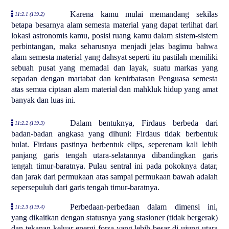
Karena kamu mulai memandang sekilas
11:2.1 (119.2)
betapa besarnya alam semesta material yang dapat terlihat dari
lokasi astronomis kamu, posisi ruang kamu dalam sistem-sistem
perbintangan, maka seharusnya menjadi jelas bagimu bahwa
alam semesta material yang dahsyat seperti itu pastilah memiliki
sebuah pusat yang memadai dan layak, suatu markas yang
sepadan dengan martabat dan kenirbatasan Penguasa semesta
atas semua ciptaan alam material dan mahkluk hidup yang amat
banyak dan luas ini.
Dalam bentuknya, Firdaus berbeda dari
11:2.2 (119.3)
badan-badan angkasa yang dihuni: Firdaus tidak berbentuk
bulat. Firdaus pastinya berbentuk elips, seperenam kali lebih
panjang garis tengah utara-selatannya dibandingkan garis
tengah timur-baratnya. Pulau sentral ini pada pokoknya datar,
dan jarak dari permukaan atas sampai permukaan bawah adalah
sepersepuluh dari garis tengah timur-baratnya.
Perbedaan-perbedaan dalam dimensi ini,
11:2.3 (119.4)
yang dikaitkan dengan statusnya yang stasioner (tidak bergerak)
dan tekanan keluar energi-forsa yang lebih besar di ujung utara