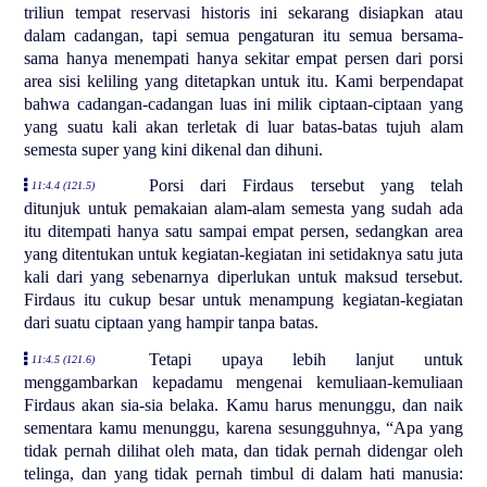
triliun tempat reservasi historis ini sekarang disiapkan atau
dalam cadangan, tapi semua pengaturan itu semua bersama-
sama hanya menempati hanya sekitar empat persen dari porsi
area sisi keliling yang ditetapkan untuk itu. Kami berpendapat
bahwa cadangan-cadangan luas ini milik ciptaan-ciptaan yang
yang suatu kali akan terletak di luar batas-batas tujuh alam
semesta super yang kini dikenal dan dihuni.
Porsi dari Firdaus tersebut yang telah
11:4.4 (121.5)
ditunjuk untuk pemakaian alam-alam semesta yang sudah ada
itu ditempati hanya satu sampai empat persen, sedangkan area
yang ditentukan untuk kegiatan-kegiatan ini setidaknya satu juta
kali dari yang sebenarnya diperlukan untuk maksud tersebut.
Firdaus itu cukup besar untuk menampung kegiatan-kegiatan
dari suatu ciptaan yang hampir tanpa batas.
Tetapi upaya lebih lanjut untuk
11:4.5 (121.6)
menggambarkan kepadamu mengenai kemuliaan-kemuliaan
Firdaus akan sia-sia belaka. Kamu harus menunggu, dan naik
sementara kamu menunggu, karena sesungguhnya, “Apa yang
tidak pernah dilihat oleh mata, dan tidak pernah didengar oleh
telinga, dan yang tidak pernah timbul di dalam hati manusia: