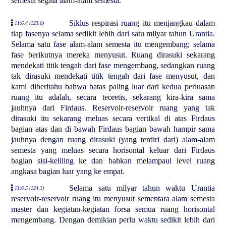
semesta segala alam-alam semesta.
Siklus respirasi ruang itu menjangkau dalam
11:6.4 (123.6)
tiap fasenya selama sedikit lebih dari satu milyar tahun Urantia.
Selama satu fase alam-alam semesta itu mengembang; selama
fase berikutnya mereka menyusut. Ruang dirasuki sekarang
mendekati titik tengah dari fase mengembang, sedangkan ruang
tak dirasuki mendekati titik tengah dari fase menyusut, dan
kami diberitahu bahwa batas paling luar dari kedua perluasan
ruang itu adalah, secara teoretis, sekarang kira-kira sama
jauhnya dari Firdaus. Reservoir-reservoir ruang yang tak
dirasuki itu sekarang meluas secara vertikal di atas Firdaus
bagian atas dan di bawah Firdaus bagian bawah hampir sama
jauhnya dengan ruang dirasuki (yang terdiri dari) alam-alam
semesta yang meluas secara horisontal keluar dari Firdaus
bagian sisi-keliling ke dan bahkan melampaui level ruang
angkasa bagian luar yang ke empat.
Selama satu milyar tahun waktu Urantia
11:6.5 (124.1)
reservoir-reservoir ruang itu menyusut sementara alam semesta
master dan kegiatan-kegiatan forsa semua ruang horisontal
mengembang. Dengan demikian perlu waktu sedikit lebih dari