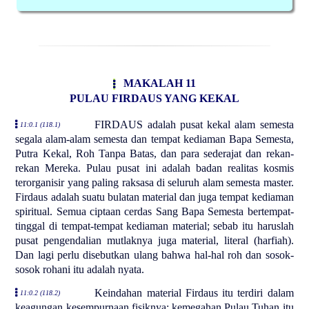
MAKALAH 11
PULAU FIRDAUS YANG KEKAL
FIRDAUS adalah pusat kekal alam semesta
11:0.1 (118.1)
segala alam-alam semesta dan tempat kediaman Bapa Semesta,
Putra Kekal, Roh Tanpa Batas, dan para sederajat dan rekan-
rekan Mereka. Pulau pusat ini adalah badan realitas kosmis
terorganisir yang paling raksasa di seluruh alam semesta master.
Firdaus adalah suatu bulatan material dan juga tempat kediaman
spiritual. Semua ciptaan cerdas Sang Bapa Semesta bertempat-
tinggal di tempat-tempat kediaman material; sebab itu haruslah
pusat pengendalian mutlaknya juga material, literal (harfiah).
Dan lagi perlu disebutkan ulang bahwa hal-hal roh dan sosok-
sosok rohani itu adalah nyata.
Keindahan material Firdaus itu terdiri dalam
11:0.2 (118.2)
keagungan kesempurnaan fisiknya; kemegahan Pulau Tuhan itu