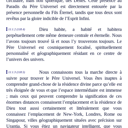
circulaire, mais non sphérique, des Déités. Cette présence au
Paradis du Père Universel est directement entourée par la
présence personnelle du Fils Éternel, tandis que tous deux sont
revêtus par la gloire indicible de l’Esprit Infini.
Dieu habite, a habité et habitera
11:1.2 (118.4)
perpétuellement cette même demeure centrale et éternelle. Nous
l’avons toujours trouvé là et nous l’y trouverons toujours. Le
Père Universel est cosmiquement focalisé, spirituellement
personnalisé et géographiquement résidant en ce centre de
l’univers des univers.
Nous connaissons tous la marche directe à
11:1.3 (118.5)
suivre pour trouver le Père Universel. Vous êtes inaptes à
comprendre grand-chose de la résidence divine parce qu’elle est
très éloignée de vous et que l’espace intermédiaire est immense
; mais ceux qui peuvent comprendre la signification de ces
énormes distances connaissent l’emplacement et la résidence de
Dieu tout aussi certainement et littéralement que vous
connaissez l’emplacement de New-York, Londres, Rome ou
Singapour, villes géographiquement situées avec précision sur
Urantia. Si vous étiez un navigateur intelligent, que vous