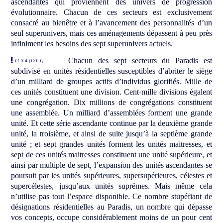
ascendantes qui proviennent des univers de progression
évolutionnaire. Chacun de ces secteurs est exclusivement
consacré au bienêtre et à l’avancement des personnalités d’un
seul superunivers, mais ces aménagements dépassent à peu près
infiniment les besoins des sept superunivers actuels.
Chacun des sept secteurs du Paradis est
11:3.4 (121.1)
subdivisé en unités résidentielles susceptibles d’abriter le siège
d’un milliard de groupes actifs d’individus glorifiés. Mille de
ces unités constituent une division. Cent-mille divisions égalent
une congrégation. Dix millions de congrégations constituent
une assemblée. Un milliard d’assemblées forment une grande
unité. Et cette série ascendante continue par la deuxième grande
unité, la troisième, et ainsi de suite jusqu’à la septième grande
unité ; et sept grandes unités forment les unités maitresses, et
sept de ces unités maitresses constituent une unité supérieure, et
ainsi par multiple de sept, l’expansion des unités ascendantes se
poursuit par les unités supérieures, supersupérieures, célestes et
supercélestes, jusqu’aux unités suprêmes. Mais même cela
n’utilise pas tout l’espace disponible. Ce nombre stupéfiant de
désignations résidentielles au Paradis, un nombre qui dépasse
vos concepts, occupe considérablement moins de un pour cent