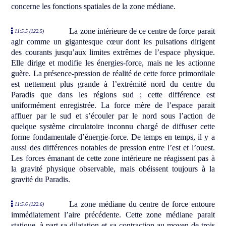
concerne les fonctions spatiales de la zone médiane.
La zone intérieure de ce centre de force parait
11:5.5 (122.5)
agir comme un gigantesque cœur dont les pulsations dirigent
des courants jusqu’aux limites extrêmes de l’espace physique.
Elle dirige et modifie les énergies-force, mais ne les actionne
guère. La présence-pression de réalité de cette force primordiale
est nettement plus grande à l’extrémité nord du centre du
Paradis que dans les régions sud ; cette différence est
uniformément enregistrée. La force mère de l’espace parait
affluer par le sud et s’écouler par le nord sous l’action de
quelque système circulatoire inconnu chargé de diffuser cette
forme fondamentale d’énergie-force. De temps en temps, il y a
aussi des différences notables de pression entre l’est et l’ouest.
Les forces émanant de cette zone intérieure ne réagissent pas à
la gravité physique observable, mais obéissent toujours à la
gravité du Paradis.
La zone médiane du centre de force entoure
11:5.6 (122.6)
immédiatement l’aire précédente. Cette zone médiane parait
statique, à part sa dilatation et sa contraction au moyen de trois