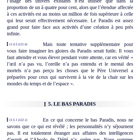
l’usage des univers existants n’est utilisée que dans la
proportion de un à quatre pour cent, alors que l’étendue affectée
à ces activités est au moins un million de fois supérieure à celle
qui leur serait effectivement nécessaire. Le Paradis est assez
grand pour faire face aux activités d’une création à peu près
infinie.
Mais toute tentative supplémentaire pour
11:4.5 (121.6)
vous faire imaginer les gloires du Paradis serait futile. Il vous
faut attendre et vous élever pendant votre attente, car en vérité «
l’œil n’a pas vu, l’oreille n’a pas entendu et le mental des
mortels n’a pas perçu les choses que le Père Universel a
préparées pour ceux qui survivent à la vie de la chair sur les
mondes du temps et de l’espace ».
5. LE BAS PARADIS
En ce qui concerne le bas Paradis, nous ne
11:5.1 (122.1)
savons que ce qui est révélé ; les personnalités n’y séjournent
pas. Il est totalement étranger aux affaires des intelligences
d’esprit et l’Absolu de Déité n’y opère pas. Nous sommes