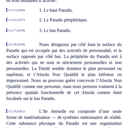
en trois domaines d’activité :
1. Le haut Paradis.
11:2.5 (119.6)
2. Le Paradis périphérique.
11:2.6 (119.7)
3. Le bas Paradis.
11:2.7 (119.8)
Nous désignons par côté haut la surface du
11:2.8 (119.9)
Paradis qui est occupée par des activités de personnalité, et la
surface opposée par côté bas. La périphérie du Paradis sert à
des activités qui ne sont ni strictement personnelles ni non
personnelles. La Trinité semble dominer le plan personnel ou
supérieur, et l’Absolu Non Qualifié le plan inférieur ou
impersonnel. Nous ne pouvons guère concevoir l’Absolu Non
Qualifié comme une personne, mais nous pensons vraiment à la
présence spatiale fonctionnelle de cet Absolu comme étant
focalisée sur le bas Paradis.
L’Ile éternelle est composée d’une seule
11:2.9 (120.1)
forme de matérialisation — de systèmes stationnaires de réalité.
Cette substance physique du Paradis est une organisation