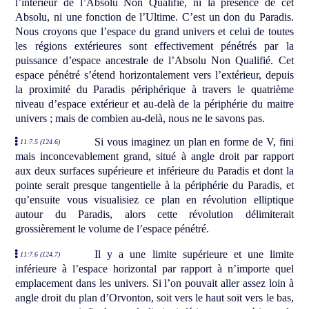
l’intérieur de l’Absolu Non Qualifié, ni la présence de cet
Absolu, ni une fonction de l’Ultime. C’est un don du Paradis.
Nous croyons que l’espace du grand univers et celui de toutes
les régions extérieures sont effectivement pénétrés par la
puissance d’espace ancestrale de l’Absolu Non Qualifié. Cet
espace pénétré s’étend horizontalement vers l’extérieur, depuis
la proximité du Paradis périphérique à travers le quatrième
niveau d’espace extérieur et au-delà de la périphérie du maitre
univers ; mais de combien au-delà, nous ne le savons pas.
Si vous imaginez un plan en forme de V, fini
11:7.5 (124.6)
mais inconcevablement grand, situé à angle droit par rapport
aux deux surfaces supérieure et inférieure du Paradis et dont la
pointe serait presque tangentielle à la périphérie du Paradis, et
qu’ensuite vous visualisiez ce plan en révolution elliptique
autour du Paradis, alors cette révolution délimiterait
grossièrement le volume de l’espace pénétré.
Il y a une limite supérieure et une limite
11:7.6 (124.7)
inférieure à l’espace horizontal par rapport à n’importe quel
emplacement dans les univers. Si l’on pouvait aller assez loin à
angle droit du plan d’Orvonton, soit vers le haut soit vers le bas,