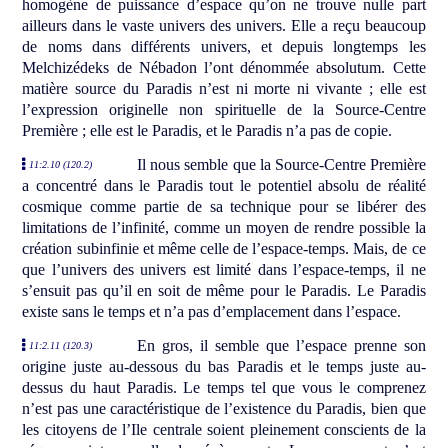
homogène de puissance d’espace qu’on ne trouve nulle part
ailleurs dans le vaste univers des univers. Elle a reçu beaucoup
de noms dans différents univers, et depuis longtemps les
Melchizédeks de Nébadon l’ont dénommée absolutum. Cette
matière source du Paradis n’est ni morte ni vivante ; elle est
l’expression originelle non spirituelle de la Source-Centre
Première ; elle est le Paradis, et le Paradis n’a pas de copie.
Il nous semble que la Source-Centre Première
11:2.10 (120.2)
a concentré dans le Paradis tout le potentiel absolu de réalité
cosmique comme partie de sa technique pour se libérer des
limitations de l’infinité, comme un moyen de rendre possible la
création subinfinie et même celle de l’espace-temps. Mais, de ce
que l’univers des univers est limité dans l’espace-temps, il ne
s’ensuit pas qu’il en soit de même pour le Paradis. Le Paradis
existe sans le temps et n’a pas d’emplacement dans l’espace.
En gros, il semble que l’espace prenne son
11:2.11 (120.3)
origine juste au-dessous du bas Paradis et le temps juste au-
dessus du haut Paradis. Le temps tel que vous le comprenez
n’est pas une caractéristique de l’existence du Paradis, bien que
les citoyens de l’Ile centrale soient pleinement conscients de la