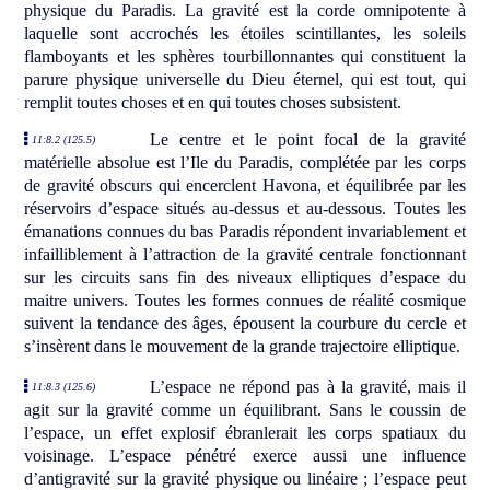
physique du Paradis. La gravité est la corde omnipotente à
laquelle sont accrochés les étoiles scintillantes, les soleils
flamboyants et les sphères tourbillonnantes qui constituent la
parure physique universelle du Dieu éternel, qui est tout, qui
remplit toutes choses et en qui toutes choses subsistent.
Le centre et le point focal de la gravité
11:8.2 (125.5)
matérielle absolue est l’Ile du Paradis, complétée par les corps
de gravité obscurs qui encerclent Havona, et équilibrée par les
réservoirs d’espace situés au-dessus et au-dessous. Toutes les
émanations connues du bas Paradis répondent invariablement et
infailliblement à l’attraction de la gravité centrale fonctionnant
sur les circuits sans fin des niveaux elliptiques d’espace du
maitre univers. Toutes les formes connues de réalité cosmique
suivent la tendance des âges, épousent la courbure du cercle et
s’insèrent dans le mouvement de la grande trajectoire elliptique.
L’espace ne répond pas à la gravité, mais il
11:8.3 (125.6)
agit sur la gravité comme un équilibrant. Sans le coussin de
l’espace, un effet explosif ébranlerait les corps spatiaux du
voisinage. L’espace pénétré exerce aussi une influence
d’antigravité sur la gravité physique ou linéaire ; l’espace peut