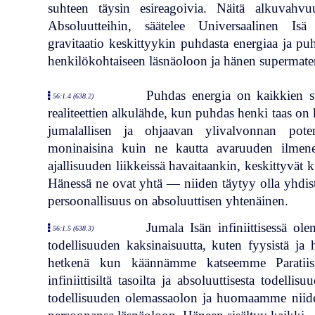
suhteen täysin esireagoivia. Näitä alkuvahvuu
Absoluutteihin, säätelee Universaalinen Isä 
gravitaatio keskittyykin puhdasta energiaa ja pu
henkilökohtaiseen läsnäoloon ja hänen supermateri
Puhdas energia on kaikkien suh
56:1.4 (638.2)
realiteettien alkulähde, kun puhdas henki taas on
jumalallisen ja ohjaavan ylivalvonnan potent
moninaisina kuin ne kautta avaruuden ilmenev
ajallisuuden liikkeissä havaitaankin, keskittyvät
Hänessä ne ovat yhtä — niiden täytyy olla yhdist
persoonallisuus on absoluuttisen yhtenäinen.
Jumala Isän infiniittisessä ol
56:1.5 (638.3)
todellisuuden kaksinaisuutta, kuten fyysistä ja h
hetkenä kun käännämme katseemme Paratiisin
infiniittisiltä tasoilta ja absoluuttisesta todel
todellisuuden olemassaolon ja huomaamme niide