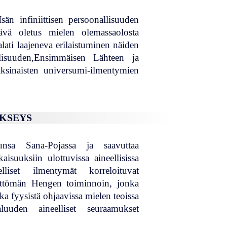
Isän infiniittisen persoonallisuuden
tävä oletus mielen olemassaolosta
lati laajeneva erilaistuminen näiden
llisuuden,Ensimmäisen Lähteen ja
naisten universumi-ilmentymien
YKSEYS
sunsa Sana-Pojassa ja saavuttaa
aisuuksiin ulottuvissa aineellisissa
liset ilmentymät korreloituvat
rettömän Hengen toiminnoin, jonka
ka fyysistä ohjaavissa mielen teoissa
luuden aineelliset seuraamukset