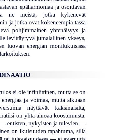
vastavan epäharmoniaa ja osoittavan
ta ne meistä, jotka kykenevät
min ja jotka ovat kokeneempia tässä
ilevä pohjimmainen yhtenäisyys ja
e levittäytyvä jumalallinen ykseys,
sen luovan energian monilukuisissa
 tarkoituksen.
RDINAATIO
ulos ei ole infiniittinen, mutta se on
 energiaa ja voimaa, mutta alkuaan
rsumia näyttävät kaksinaisilta,
ratiisi on yhtä ainoaa koostumusta.
n — entisten, nykyisten ja tulevien —
nen on ikuisuuden tapahtuma, sillä
tai tulevaisuudessa — ei avaruutta