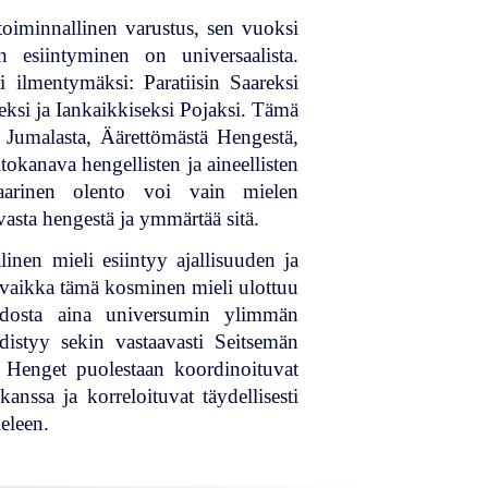
oiminnallinen varustus, sen vuoksi
en esiintyminen on universaalista.
i ilmentymäksi: Paratiisin Saareksi
eksi ja Iankaikkiseksi Pojaksi. Tämä
 Jumalasta, Äärettömästä Hengestä,
okanava hengellisten ja aineellisten
onaarinen olento voi vain mielen
asta hengestä ja ymmärtää sitä.
linen mieli esiintyy ajallisuuden ja
vaikka tämä kosminen mieli ulottuu
uodosta aina universumin ylimmän
distyy sekin vastaavasti Seitsemän
a Henget puolestaan koordinoituvat
ssa ja korreloituvat täydellisesti
eleen.