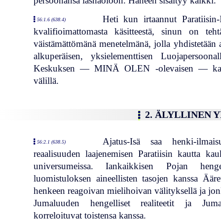
persoonansa läsnäoloon. Häneen sisältyy kaikki.
Heti kun irtaannut Paratiisin-
56:1.6 (638.4)
kvalifioimattomasta käsitteestä, sinun on teh
väistämättömänä menetelmänä, jolla yhdistetään a
alkuperäisen, yksielementtisen Luojapersoona
Keskuksen — MINÄ OLEN -olevaisen — kaksi
välillä.
2. ÄLYLLINEN 
Ajatus-Isä saa henki-ilmai
56:2.1 (638.5)
reaalisuuden laajenemisen Paratiisin kautta kauk
universumeissa. Iankaikkisen Pojan hengel
luomistuloksen aineellisten tasojen kanssa Ää
henkeen reagoivan mielihoivan välityksellä ja jon
Jumaluuden hengelliset realiteetit ja Juma
korreloituvat toistensa kanssa.