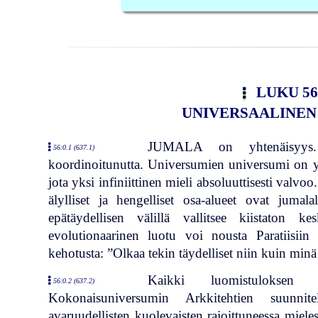
LUKU 56
UNIVERSAALINEN
JUMALA on yhtenäisyys. 
56:0.1 (637.1)
koordinoitunutta. Universumien universumi on y
jota yksi infiniittinen mieli absoluuttisesti valvo
älylliset ja hengelliset osa-alueet ovat jumalal
epätäydellisen välillä vallitsee kiistaton kes
evolutionaarinen luotu voi nousta Paratiisiin
kehotusta: ”Olkaa tekin täydelliset niin kuin minä
Kaikki luomistuloksen 
56:0.2 (637.2)
Kokonaisuniversumin Arkkitehtien suunnite
avaruudellisten kuolevaisten rajoittuneessa miele