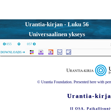
Urantia-kirjan - Luku 56
Universaalinen ykseys
055
057
DOWNLOADS ➔
© Urantia Foundation. Presented here with perm
Urantia-ki
II OSA. Paikallisun