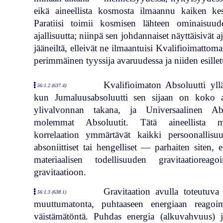
eikä aineellista kosmosta ilmaannu kaiken ke
Paratiisi toimii kosmisen lähteen ominaisuud
ajallisuutta; niinpä sen johdannaiset näyttäisivät 
jääneiltä, elleivät ne ilmaantuisi Kvalifioimatto
perimmäinen tyyssija avaruudessa ja niiden esilletuo
Kvalifioimaton Absoluutti yll
56:1.2 (637.4)
kun Jumaluusabsoluutti sen sijaan on koko ain
ylivalvonnan takana, ja Universaalinen Abso
molemmat Absoluutit. Tätä aineellista ma
korrelaation ymmärtävät kaikki persoonallisuu
absoniittiset tai hengelliset — parhaiten siten,
materiaalisen todellisuuden gravitaatioreagoi
gravitaatioon.
Gravitaation avulla toteutuva
56:1.3 (638.1)
muuttumatonta, puhtaaseen energiaan reagoi
väistämätöntä. Puhdas energia (alkuvahvuus) 