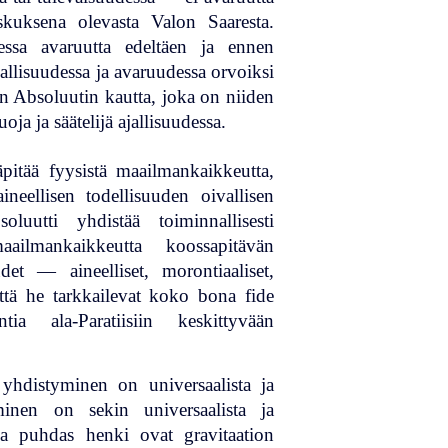
skuksena olevasta Valon Saaresta.
essa avaruutta edeltäen ja ennen
ajallisuudessa ja avaruudessa orvoiksi
man Absoluutin kautta, joka on niiden
ja ja säätelijä ajallisuudessa.
äpitää fyysistä maailmankaikkeutta,
eellisen todellisuuden oivallisen
luutti yhdistää toiminnallisesti
ailmankaikkeutta koossapitävän
det — aineelliset, morontiaaliset,
 että he tarkkailevat koko bona fide
ntia ala-Paratiisiin keskittyvään
 yhdistyminen on universaalista ja
minen on sekin universaalista ja
ja puhdas henki ovat gravitaation