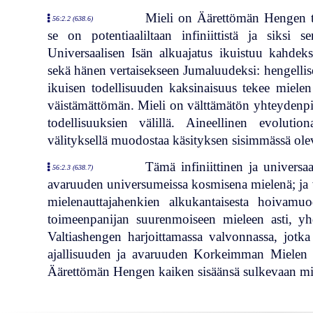
Mieli on Äärettömän Hengen t
56:2.2 (638.6)
se on potentiaaliltaan infiniittistä ja siksi s
Universaalisen Isän alkuajatus ikuistuu kahdeks
sekä hänen vertaisekseen Jumaluudeksi: hengellis
ikuisen todellisuuden kaksinaisuus tekee mielen
väistämättömän. Mieli on välttämätön yhteydenpit
todellisuuksien välillä. Aineellinen evoluti
välityksellä muodostaa käsityksen sisimmässä olev
Tämä infiniittinen ja universaa
56:2.3 (638.7)
avaruuden universumeissa kosmisena mielenä; ja 
mielenauttajahenkien alkukantaisesta hoivam
toimeenpanijan suurenmoiseen mieleen asti, yh
Valtiashengen harjoittamassa valvonnassa, jotk
ajallisuuden ja avaruuden Korkeimman Mielen kan
Äärettömän Hengen kaiken sisäänsä sulkevaan mi