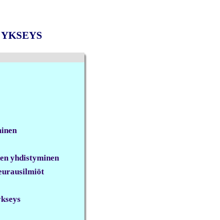
 YKSEYS
minen
den yhdistyminen
seurausilmiöt
ykseys