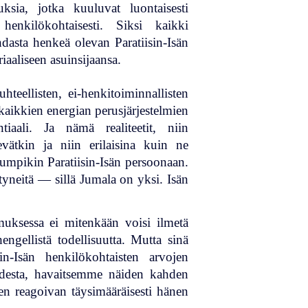
ksia, jotka kuuluvat luontaisesti
henkilökohtaisesti. Siksi kaikki
hdasta henkeä olevan Paratiisin-Isän
aaliseen asuinsijaansa.
teellisten, ei-henkitoiminnallisten
 kaikkien energian perusjärjestelmien
iaali. Ja nämä realiteetit, niin
ätkin ja niin erilaisina kuin ne
 kumpikin Paratiisin-Isän persoonaan.
yneitä — sillä Jumala on yksi. Isän
emuksessa ei mitenkään voisi ilmetä
engellistä todellisuutta. Mutta sinä
-Isän henkilökohtaisten arvojen
lisuudesta, havaitsemme näiden kahden
n reagoivan täysimääräisesti hänen