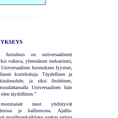
 YKSEYS
Jumaluus on universaalisesti
ksi valtava, yhtenäinen mekanismi,
o. Universaalisen luomuksen fyysiset,
lisesti korreloituja. Täydellisen ja
kinäissuhde, ja siksi finiittinen,
 noudattamalla Universaalisen Isän
 olen täydellinen.”
moninaiset tasot yhdistyvät
lmissa ja hallinnossa. Ajallis-
ssä maailmankaikkeus saattaa tarjota