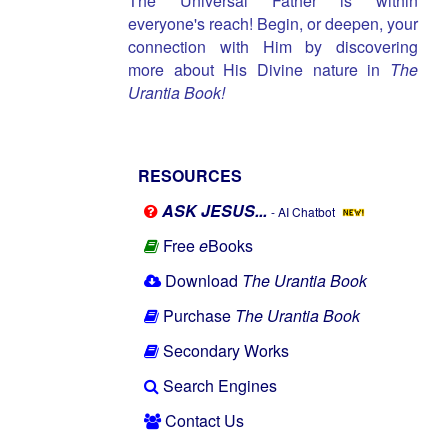
The Universal Father is within
everyone's reach! Begin, or deepen, your
connection with Him by discovering
more about His Divine nature in
The
Urantia Book!
RESOURCES
ASK JESUS...
- AI Chatbot
Free
e
Books
Download
The Urantia Book
Purchase
The Urantia Book
Secondary Works
Search Engines
Contact Us