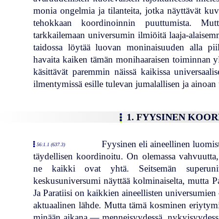
monia ongelmia ja tilanteita, jotka näyttävät ku
tehokkaan koordinoinnin puuttumista. Mut
tarkkailemaan universumin ilmiöitä laaja-alaisem
taidossa löytää luovan moninaisuuden alla pi
havaita kaiken tämän monihaaraisen toiminnan yll
käsittävät paremmin näissä kaikissa universaali
ilmentymissä esille tulevan jumalallisen ja ainoan
1. FYYSINEN KOO
Fyysinen eli aineellinen luomist
56:1.1 (637.3)
täydellisen koordinoitu. On olemassa vahvuutta,
ne kaikki ovat yhtä. Seitsemän superunive
keskusuniversumi näyttää kolminaiselta, mutta Pa
Ja Paratiisi on kaikkien aineellisten universumie
aktuaalinen lähde. Mutta tämä kosminen eriytymi
minään aikana — menneisyydessä, nykyisyydessä 