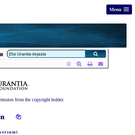
Menu
ission from the copyright holder.
rjan
iversumi