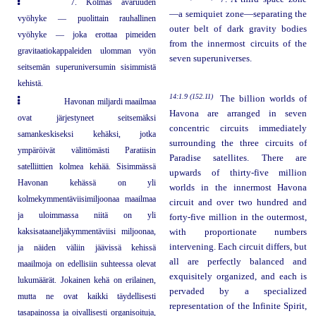
7. Kolmas avaruuden
—a semiquiet zone—separating the
vyöhyke — puolittain rauhallinen
outer belt of dark gravity bodies
vyöhyke — joka erottaa pimeiden
from the innermost circuits of the
gravitaatiokappaleiden ulomman vyön
seven superuniverses.
seitsemän superuniversumin sisimmistä
kehistä.
14:1.9 (152.11)
The billion worlds of
Havonan miljardi maailmaa
Havona are arranged in seven
ovat järjestyneet seitsemäksi
concentric circuits immediately
samankeskiseksi kehäksi, jotka
surrounding the three circuits of
ympäröivät välittömästi Paratiisin
Paradise satellites. There are
satelliittien kolmea kehää. Sisimmässä
upwards of thirty-five million
Havonan kehässä on yli
worlds in the innermost Havona
kolmekymmentäviisimiljoonaa maailmaa
circuit and over two hundred and
ja uloimmassa niitä on yli
forty-five million in the outermost,
kaksisataaneljäkymmentäviisi miljoonaa,
with proportionate numbers
intervening. Each circuit differs, but
ja näiden väliin jäävissä kehissä
all are perfectly balanced and
maailmoja on edellisiin suhteessa olevat
exquisitely organized, and each is
lukumäärät. Jokainen kehä on erilainen,
pervaded by a specialized
mutta ne ovat kaikki täydellisesti
representation of the Infinite Spirit,
tasapainossa ja oivallisesti organisoituja,