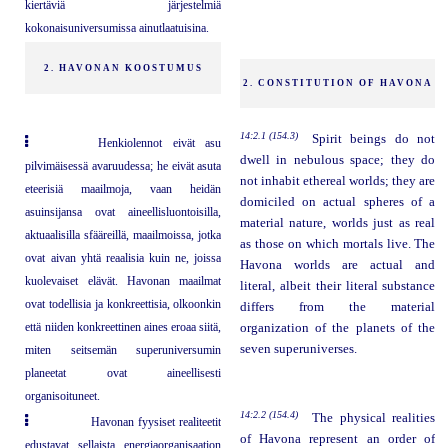
kiertäviä järjestelmiä
kokonaisuniversumissa ainutlaatuisina.
2. HAVONAN KOOSTUMUS
2. CONSTITUTION OF HAVONA
14:2.1 (154.3)
Spirit beings do not
Henkiolennot eivät asu
dwell in nebulous space; they do
pilvimäisessä avaruudessa; he eivät asuta
not inhabit ethereal worlds; they are
eteerisiä maailmoja, vaan heidän
domiciled on actual spheres of a
asuinsijansa ovat aineellisluontoisilla,
material nature, worlds just as real
aktuaalisilla sfääreillä, maailmoissa, jotka
as those on which mortals live. The
ovat aivan yhtä reaalisia kuin ne, joissa
Havona worlds are actual and
kuolevaiset elävät. Havonan maailmat
literal, albeit their literal substance
ovat todellisia ja konkreettisia, olkoonkin
differs from the material
että niiden konkreettinen aines eroaa siitä,
organization of the planets of the
seven superuniverses.
miten seitsemän superuniversumin
planeetat ovat aineellisesti
organisoituneet.
14:2.2 (154.4)
The physical realities
Havonan fyysiset realiteetit
of Havona represent an order of
edustavat sellaista energiaorganisaation