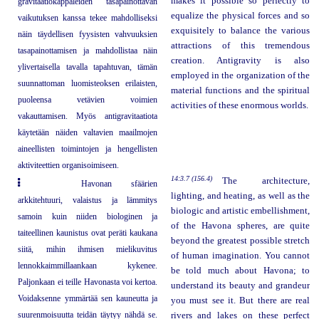
makes it possible so perfectly to
gravitaatiokappaleiden tasapainottavan
equalize the physical forces and so
vaikutuksen kanssa tekee mahdolliseksi
exquisitely to balance the various
näin täydellisen fyysisten vahvuuksien
attractions of this tremendous
tasapainottamisen ja mahdollistaa näin
creation. Antigravity is also
ylivertaisella tavalla tapahtuvan, tämän
employed in the organization of the
suunnattoman luomisteoksen erilaisten,
material functions and the spiritual
puoleensa vetävien voimien
activities of these enormous worlds.
vakauttamisen. Myös antigravitaatiota
käytetään näiden valtavien maailmojen
aineellisten toimintojen ja hengellisten
aktiviteettien organisoimiseen.
14:3.7 (156.4)
The architecture,
Havonan sfäärien
lighting, and heating, as well as the
arkkitehtuuri, valaistus ja lämmitys
biologic and artistic embellishment,
samoin kuin niiden biologinen ja
of the Havona spheres, are quite
taiteellinen kaunistus ovat peräti kaukana
beyond the greatest possible stretch
siitä, mihin ihmisen mielikuvitus
of human imagination. You cannot
lennokkaimmillaankaan kykenee.
be told much about Havona; to
Paljonkaan ei teille Havonasta voi kertoa.
understand its beauty and grandeur
Voidaksenne ymmärtää sen kauneutta ja
you must see it. But there are real
suurenmoisuutta teidän täytyy nähdä se.
rivers and lakes on these perfect