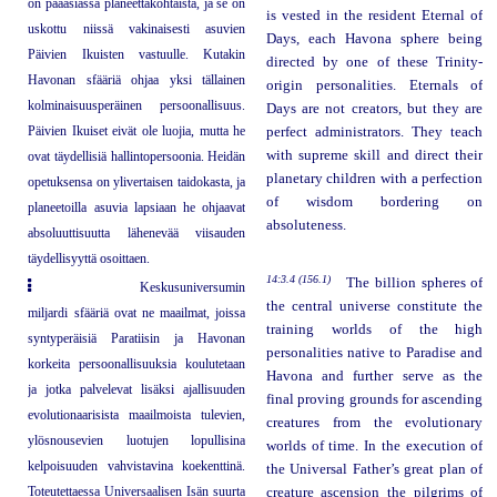
on pääasiassa planeettakohtaista, ja se on
is vested in the resident Eternal of
uskottu niissä vakinaisesti asuvien
Days, each Havona sphere being
Päivien Ikuisten vastuulle. Kutakin
directed by one of these Trinity-
Havonan sfääriä ohjaa yksi tällainen
origin personalities. Eternals of
kolminaisuusperäinen persoonallisuus.
Days are not creators, but they are
Päivien Ikuiset eivät ole luojia, mutta he
perfect administrators. They teach
with supreme skill and direct their
ovat täydellisiä hallintopersoonia. Heidän
planetary children with a perfection
opetuksensa on ylivertaisen taidokasta, ja
of wisdom bordering on
planeetoilla asuvia lapsiaan he ohjaavat
absoluteness.
absoluuttisuutta lähenevää viisauden
täydellisyyttä osoittaen.
14:3.4 (156.1)
The billion spheres of
Keskusuniversumin
the central universe constitute the
miljardi sfääriä ovat ne maailmat, joissa
training worlds of the high
syntyperäisiä Paratiisin ja Havonan
personalities native to Paradise and
korkeita persoonallisuuksia koulutetaan
Havona and further serve as the
ja jotka palvelevat lisäksi ajallisuuden
final proving grounds for ascending
evolutionaarisista maailmoista tulevien,
creatures from the evolutionary
ylösnousevien luotujen lopullisina
worlds of time. In the execution of
kelpoisuuden vahvistavina koekenttinä.
the Universal Father’s great plan of
Toteutettaessa Universaalisen Isän suurta
creature ascension the pilgrims of