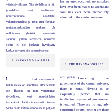
has an error occurred; no mistakes
väärinkäytökseen. Niin täydelliset ja niin
have ever been made; no ascendant
jumalalliset ovat ajallisuuden
soul has ever been prematurely
universumeissa noudatetut
admitted to the central universe.
valintamenetelmät ja -tavat, ettei Havonan
muistiinmerkintöjen mukaan ole
milloinkaan yhtäkään hairahdusta
sattunut; yhtään taivaaseen nousevaa
sielua ei ole koskaan hyväksytty
keskusuniversumiin ennenaikaisesti.
3. HAVONAN MAAILMAT
3. THE HAVONA WORLDS
14:3.1 (155.4)
Concerning the
Keskusuniversumin
government of the central universe,
hallituksesta on sanottava, ettei sellaista
there is none. Havona is so
ole. Havona on niin verrattoman
exquisitely perfect that no
täydellinen, ettei minkäänlaista
intellectual system of government
älyperäistä hallitusjärjestelmää tarvita.
is required. There are no regularly
Siellä ei ole mitään säännöllisellä pohjalla
constituted courts, neither are there