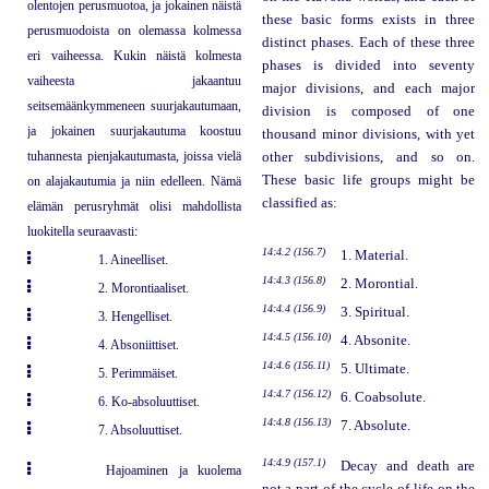
olentojen perusmuotoa, ja jokainen näistä
these basic forms exists in three
perusmuodoista on olemassa kolmessa
distinct phases. Each of these three
eri vaiheessa. Kukin näistä kolmesta
phases is divided into seventy
vaiheesta jakaantuu
major divisions, and each major
seitsemäänkymmeneen suurjakautumaan,
division is composed of one
ja jokainen suurjakautuma koostuu
thousand minor divisions, with yet
tuhannesta pienjakautumasta, joissa vielä
other subdivisions, and so on.
These basic life groups might be
on alajakautumia ja niin edelleen. Nämä
classified as:
elämän perusryhmät olisi mahdollista
luokitella seuraavasti:
14:4.2 (156.7)
1. Material.
1. Aineelliset.
14:4.3 (156.8)
2. Morontial.
2. Morontiaaliset.
14:4.4 (156.9)
3. Spiritual.
3. Hengelliset.
14:4.5 (156.10)
4. Absonite.
4. Absoniittiset.
14:4.6 (156.11)
5. Ultimate.
5. Perimmäiset.
14:4.7 (156.12)
6. Coabsolute.
6. Ko-absoluuttiset.
14:4.8 (156.13)
7. Absolute.
7. Absoluuttiset.
14:4.9 (157.1)
Decay and death are
Hajoaminen ja kuolema