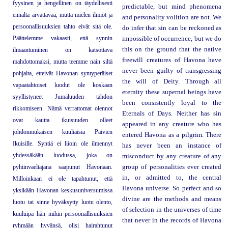
fyysinen ja hengellinen on täydellisesti
predictable, but mind phenomena
ennalta arvattavaa, mutta mielen ilmiöt ja
and personality volition are not. We
persoonallisuuksien tahto eivät sitä ole.
do infer that sin can be reckoned as
Päättelemme vakaasti, että synnin
impossible of occurrence, but we do
this on the ground that the native
ilmaantuminen on katsottava
freewill creatures of Havona have
mahdottomaksi, mutta teemme näin siltä
never been guilty of transgressing
pohjalta, etteivät Havonan syntyperäiset
the will of Deity. Through all
vapaatahtoiset luodut ole koskaan
eternity these supernal beings have
syyllistyneet Jumaluuden tahdon
been consistently loyal to the
rikkomiseen. Nämä verrattomat olennot
Eternals of Days. Neither has sin
ovat kautta ikuisuuden olleet
appeared in any creature who has
johdonmukaisen kuuliaisia Päivien
entered Havona as a pilgrim. There
Ikuisille. Syntiä ei liioin ole ilmennyt
has never been an instance of
yhdessäkään luodussa, joka on
misconduct by any creature of any
pyhiinvaeltajana saapunut Havonaan.
group of personalities ever created
in, or admitted to, the central
Milloinkaan ei ole tapahtunut, että
Havona universe. So perfect and so
yksikään Havonan keskusuniversumissa
divine are the methods and means
luotu tai sinne hyväksytty luotu olento,
of selection in the universes of time
kuuluipa hän mihin persoonallisuuksien
that never in the records of Havona
ryhmään hyvänsä, olisi hairahtunut