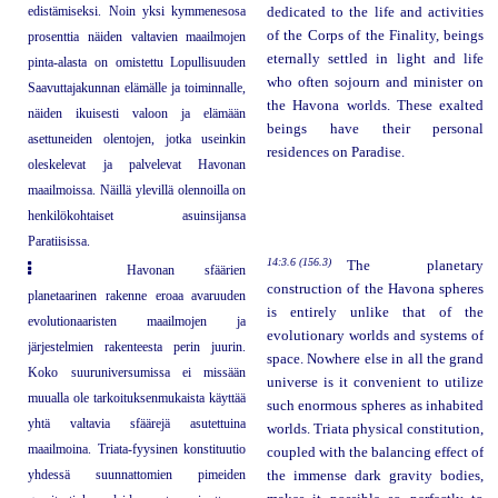
edistämiseksi. Noin yksi kymmenesosa
dedicated to the life and activities
of the Corps of the Finality, beings
prosenttia näiden valtavien maailmojen
eternally settled in light and life
pinta-alasta on omistettu Lopullisuuden
who often sojourn and minister on
Saavuttajakunnan elämälle ja toiminnalle,
the Havona worlds. These exalted
näiden ikuisesti valoon ja elämään
beings have their personal
asettuneiden olentojen, jotka useinkin
residences on Paradise.
oleskelevat ja palvelevat Havonan
maailmoissa. Näillä ylevillä olennoilla on
henkilökohtaiset asuinsijansa
Paratiisissa.
14:3.6 (156.3)
The planetary
Havonan sfäärien
construction of the Havona spheres
planetaarinen rakenne eroaa avaruuden
is entirely unlike that of the
evolutionaaristen maailmojen ja
evolutionary worlds and systems of
järjestelmien rakenteesta perin juurin.
space. Nowhere else in all the grand
Koko suuruniversumissa ei missään
universe is it convenient to utilize
muualla ole tarkoituksenmukaista käyttää
such enormous spheres as inhabited
yhtä valtavia sfäärejä asutettuina
worlds. Triata physical constitution,
maailmoina. Triata-fyysinen konstituutio
coupled with the balancing effect of
yhdessä suunnattomien pimeiden
the immense dark gravity bodies,