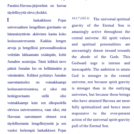
Paratiisi-Havona-järjestelmä on luovaa
täydellisyyttä oleva yksikkö.
14:2.7 (155.1)
The universal spiritual
Iankaikkisen Pojan
gravity of the Eternal Son is
universaalinen hengellinen gravitaatio on
amazingly active throughout the
hämmästyttävän aktiivinen kautta koko
central universe. All spirit values
keskusuniversumin. Kaikkia hengen
and spiritual personalities are
arvoja ja hengellisiä persoonallisuuksia
unceasingly drawn inward towards
vedetään lakkaamatta sisäänpäin, kohti
the abode of the Gods. This
Jumalien asuinsijaa. Tämä kiihkeä tarve
Godward urge is intense and
päästä Jumalan luo on hellittämätön ja
inescapable. The ambition to attain
väistämätön. Kiihkeä pyrkimys Jumalan
God is stronger in the central
universe, not because spirit gravity
saavuttamiseksi on voimakkaampi
is stronger than in the outlying
keskusuniversumissa, ei siksi että
universes, but because those beings
henkigravitaatio siellä olisi
who have attained Havona are more
voimakkaampi kuin sen ulkopuolella
fully spiritualized and hence more
olevissa universumeissa, vaan siksi, että
responsive to the ever-present
Havonan saavuttaneet olennot ovat
action of the universal spirit-gravity
täydellisemmin hengellistyneitä ja sen
pull of the Eternal Son.
vuoksi herkempiä Iankaikkisen Pojan