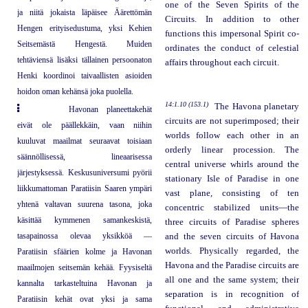
one of the Seven Spirits of the
ja niitä jokaista läpäisee Äärettömän
Circuits. In addition to other
Hengen erityisedustuma, yksi Kehien
functions this impersonal Spirit co-
Seitsemästä Hengestä. Muiden
ordinates the conduct of celestial
tehtäviensä lisäksi tällainen persoonaton
affairs throughout each circuit.
Henki koordinoi taivaallisten asioiden
hoidon oman kehänsä joka puolella.
14:1.10 (153.1)
The Havona planetary
Havonan planeettakehät
circuits are not superimposed; their
eivät ole päällekkäin, vaan niihin
worlds follow each other in an
kuuluvat maailmat seuraavat toisiaan
orderly linear procession. The
säännöllisessä, lineaarisessa
central universe whirls around the
järjestyksessä. Keskusuniversumi pyörii
stationary Isle of Paradise in one
liikkumattoman Paratiisin Saaren ympäri
vast plane, consisting of ten
yhtenä valtavan suurena tasona, joka
concentric stabilized units—the
käsittää kymmenen samankeskistä,
three circuits of Paradise spheres
tasapainossa olevaa yksikköä —
and the seven circuits of Havona
worlds. Physically regarded, the
Paratiisin sfäärien kolme ja Havonan
Havona and the Paradise circuits are
maailmojen seitsemän kehää. Fyysiseltä
all one and the same system; their
kannalta tarkasteltuina Havonan ja
separation is in recognition of
Paratiisin kehät ovat yksi ja sama