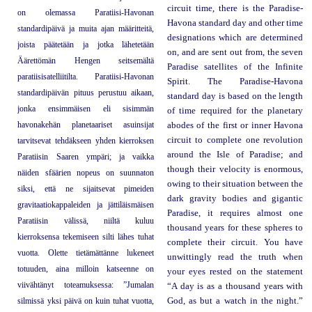
circuit time, there is the Paradise-
on olemassa Paratiisi-Havonan
Havona standard day and other time
standardipäivä ja muita ajan määritteitä,
designations which are determined
joista päätetään ja jotka lähetetään
on, and are sent out from, the seven
Äärettömän Hengen seitsemältä
Paradise satellites of the Infinite
paratiisisatelliitilta. Paratiisi-Havonan
Spirit. The Paradise-Havona
standardipäivän pituus perustuu aikaan,
standard day is based on the length
jonka ensimmäisen eli sisimmän
of time required for the planetary
havonakehän planetaariset asuinsijat
abodes of the first or inner Havona
circuit to complete one revolution
tarvitsevat tehdäkseen yhden kierroksen
around the Isle of Paradise; and
Paratiisin Saaren ympäri; ja vaikka
though their velocity is enormous,
näiden sfäärien nopeus on suunnaton
owing to their situation between the
siksi, että ne sijaitsevat pimeiden
dark gravity bodies and gigantic
gravitaatiokappaleiden ja jättiläismäisen
Paradise, it requires almost one
Paratiisin välissä, niiltä kuluu
thousand years for these spheres to
kierroksensa tekemiseen silti lähes tuhat
complete their circuit. You have
vuotta. Olette tietämättänne lukeneet
unwittingly read the truth when
totuuden, aina milloin katseenne on
your eyes rested on the statement
viivähtänyt toteamuksessa: ”Jumalan
“A day is as a thousand years with
silmissä yksi päivä on kuin tuhat vuotta,
God, as but a watch in the night.”