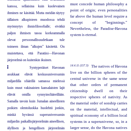
must concede human philosophy a
kanssa, sellaisina kuin kuolevainen
point of origin; even personalities
ihminen ne käsittää. Mutta meidän täytyy
far above the human level require a
tällaisen alkupisteen muodossa tehdä
concept of “beginnings.”
myönnytys ihmisfilosofialle; eivätkä
Nevertheless, the Paradise-Havona
paljon ihmisen tasoa korkeammalla
system is eternal.
olevat persoonallisuudetkaan tule
toimeen ilman ”alkujen” käsitettä. On
muistettava, että Paratiisi—Havonan
järjestelmä on kuitenkin ikuinen.
14:4.11 (157.3)
The natives of Havona
Syntyperäiset Havonan
live on the billion spheres of the
asukkaat elävät keskusuniversumin
central universe in the same sense
miljardilla sfäärillä samassa mielessä
that other orders of permanent
kuin muut vakinaisten kansalaisten lajit
citizenship dwell on their
elävät omilla synnyinsfääreillään.
respective spheres of nativity. As
Samalla tavoin kuin Jumalan aineellisten
the material order of sonship carries
poikien olentoluokka huolehtii jonkin,
on the material, intellectual, and
minkä hyvänsä superuniversumin
spiritual economy of a billion local
miljardin paikallisjärjestelmän aineellisen,
systems in a superuniverse, so, in a
larger sense, do the Havona natives
älyllisen ja hengellisen järjestelmän