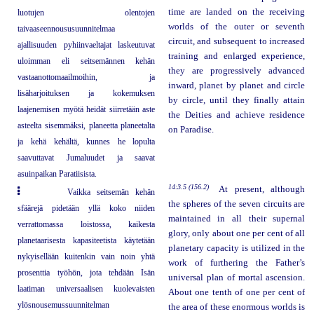
time are landed on the receiving
luotujen olentojen
worlds of the outer or seventh
taivaaseennoususuunnitelmaa
circuit, and subsequent to increased
ajallisuuden pyhiinvaeltajat laskeutuvat
training and enlarged experience,
uloimman eli seitsemännen kehän
they are progressively advanced
vastaanottomaailmoihin, ja
inward, planet by planet and circle
lisäharjoituksen ja kokemuksen
by circle, until they finally attain
laajenemisen myötä heidät siirretään aste
the Deities and achieve residence
asteelta sisemmäksi, planeetta planeetalta
on Paradise.
ja kehä kehältä, kunnes he lopulta
saavuttavat Jumaluudet ja saavat
asuinpaikan Paratiisista.
14:3.5 (156.2)
At present, although
Vaikka seitsemän kehän
the spheres of the seven circuits are
sfäärejä pidetään yllä koko niiden
maintained in all their supernal
verrattomassa loistossa, kaikesta
glory, only about one per cent of all
planetaarisesta kapasiteetista käytetään
planetary capacity is utilized in the
nykyisellään kuitenkin vain noin yhtä
work of furthering the Father’s
prosenttia työhön, jota tehdään Isän
universal plan of mortal ascension.
laatiman universaalisen kuolevaisten
About one tenth of one per cent of
ylösnousemussuunnitelman
the area of these enormous worlds is