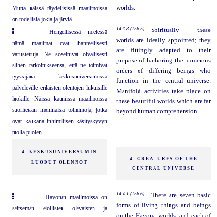
worlds.
Mutta näissä täydellisissä maailmoissa
on todellisia jokia ja järviä.
14:3.8 (156.5)
Spiritually these
Hengellisessä mielessä
worlds are ideally appointed; they
nämä maailmat ovat ihanteellisesti
are fittingly adapted to their
varustettuja. Ne soveltuvat oivallisesti
purpose of harboring the numerous
siihen tarkoitukseensa, että ne toimivat
orders of differing beings who
tyyssijana keskusuniversumissa
function in the central universe.
palveleville erilaisten olentojen lukuisille
Manifold activities take place on
luokille. Näissä kauniissa maailmoissa
these beautiful worlds which are far
suoritetaan moninaisia toimintoja, jotka
beyond human comprehension.
ovat kaukana inhimillisen käsityskyvyn
tuolla puolen.
4. KESKUSUNIVERSUMIN
4. CREATURES OF THE
LUODUT OLENNOT
CENTRAL UNIVERSE
14:4.1 (156.6)
There are seven basic
Havonan maailmoissa on
forms of living things and beings
seitsemän elollisten olevaisten ja
on the Havona worlds, and each of