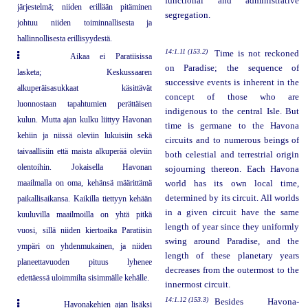
functional and administrative
järjestelmä; niiden erillään pitäminen
segregation.
johtuu niiden toiminnallisesta ja
hallinnollisesta erillisyydestä.
14:1.11 (153.2)
Time is not reckoned
Aikaa ei Paratiisissa
on Paradise; the sequence of
lasketa; Keskussaaren
successive events is inherent in the
alkuperäisasukkaat käsittävät
concept of those who are
luonnostaan tapahtumien perättäisen
indigenous to the central Isle. But
kulun. Mutta ajan kulku liittyy Havonan
time is germane to the Havona
kehiin ja niissä oleviin lukuisiin sekä
circuits and to numerous beings of
taivaallisiin että maista alkuperää oleviin
both celestial and terrestrial origin
olentoihin. Jokaisella Havonan
sojourning thereon. Each Havona
maailmalla on oma, kehänsä määrittämä
world has its own local time,
determined by its circuit. All worlds
paikallisaikansa. Kaikilla tiettyyn kehään
in a given circuit have the same
kuuluvilla maailmoilla on yhtä pitkä
length of year since they uniformly
vuosi, sillä niiden kiertoaika Paratiisin
swing around Paradise, and the
ympäri on yhdenmukainen, ja niiden
length of these planetary years
planeettavuoden pituus lyhenee
decreases from the outermost to the
edettäessä uloimmilta sisimmälle kehälle.
innermost circuit.
14:1.12 (153.3)
Besides Havona-
Havonakehien ajan lisäksi