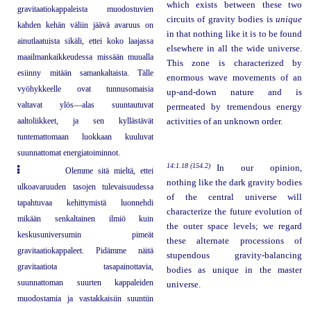
which exists between these two
gravitaatiokappaleista muodostuvien
circuits of gravity bodies is
unique
kahden kehän väliin jäävä avaruus on
in that nothing like it is to be found
ainutlaatuista sikäli, ettei koko laajassa
elsewhere in all the wide universe.
maailmankaikkeudessa missään muualla
This zone is characterized by
esiinny mitään samankaltaista. Tälle
enormous wave movements of an
vyöhykkeelle ovat tunnusomaisia
up-and-down nature and is
valtavat ylös—alas suuntautuvat
permeated by tremendous energy
aaltoliikkeet, ja sen kyllästävät
activities of an unknown order.
tuntemattomaan luokkaan kuuluvat
suunnattomat energiatoiminnot.
14:1.18 (154.2)
In our opinion,
Olemme sitä mieltä, ettei
nothing like the dark gravity bodies
ulkoavaruuden tasojen tulevaisuudessa
of the central universe will
tapahtuvaa kehittymistä luonnehdi
characterize the future evolution of
mikään senkaltainen ilmiö kuin
the outer space levels; we regard
keskusuniversumin pimeät
these alternate processions of
gravitaatiokappaleet. Pidämme näitä
stupendous gravity-balancing
gravitaatiota tasapainottavia,
bodies as unique in the master
suunnattoman suurten kappaleiden
universe.
muodostamia ja vastakkaisiin suuntiin