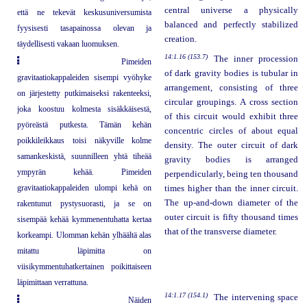
central universe a physically
että ne tekevät keskusuniversumista
balanced and perfectly stabilized
fyysisesti tasapainossa olevan ja
creation.
täydellisesti vakaan luomuksen.
14:1.16 (153.7)
The inner procession
Pimeiden
of dark gravity bodies is tubular in
gravitaatiokappaleiden sisempi vyöhyke
arrangement, consisting of three
on järjestetty putkimaiseksi rakenteeksi,
circular groupings. A cross section
joka koostuu kolmesta sisäkkäisestä,
of this circuit would exhibit three
pyöreästä putkesta. Tämän kehän
concentric circles of about equal
poikkileikkaus toisi näkyville kolme
density. The outer circuit of dark
samankeskistä, suunnilleen yhtä tiheää
gravity bodies is arranged
ympyrän kehää. Pimeiden
perpendicularly, being ten thousand
gravitaatiokappaleiden ulompi kehä on
times higher than the inner circuit.
The up-and-down diameter of the
rakentunut pystysuorasti, ja se on
outer circuit is fifty thousand times
sisempää kehää kymmenentuhatta kertaa
that of the transverse diameter.
korkeampi. Ulomman kehän ylhäältä alas
mitattu läpimitta on
viisikymmentuhatkertainen poikittaiseen
läpimittaan verrattuna.
14:1.17 (154.1)
The intervening space
Näiden