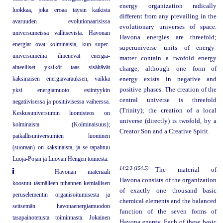
energy organization radically
luokkaa, joka eroaa täysin kaikista
different from any prevailing in the
avaruuden evolutionaarisissa
evolutionary universes of space.
universumeissa vallitsevista. Havonan
Havona energies are threefold;
energiat ovat kolminaisia, kun super-
superuniverse units of energy-
universumeina ilmenevät energia-
matter contain a twofold energy
aineelliset yksiköt taas sisältävät
charge, although one form of
kaksinaisen energiavarauksen, vaikka
energy exists in negative and
positive phases. The creation of the
yksi energiamuoto esiintyykin
central universe is threefold
negatiivisessa ja positiivisessa vaiheessa.
(Trinity); the creation of a local
Keskusuniversumin luomisteos on
universe (directly) is twofold, by a
kolminaista (Kolminaisuus);
Creator Son and a Creative Spirit.
paikallisuniversumien luominen
(suoraan) on kaksinaista, ja se tapahtuu
Luoja-Pojan ja Luovan Hengen toimesta.
14:2.3 (154.5)
The material of
Havonan materiaali
Havona consists of the organization
koostuu täsmälleen tuhannen kemiallisen
of exactly one thousand basic
peruselementin organisoitumisesta ja
chemical elements and the balanced
seitsemän havonaenergiamuodon
function of the seven forms of
tasapainotetusta toiminnasta. Jokainen
Havona energy. Each of these basic