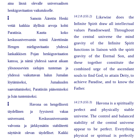
aina läsnä olevalle universaalisen
henkigravitaation vaikutukselle.
14:2.8 (155.2)
Likewise does the
Samoin Ääretön Henki
Infinite Spirit draw all intellectual
vetää kaikkia älyllisiä arvoja kohti
values Paradiseward. Throughout
Paratiisia. Kautta koko
the central universe the mind
keskusuniversumin toimii Äärettömän
gravity of the Infinite Spirit
Hengen mieligravitaatio yhdessä
functions in liaison with the spirit
Iankaikkisen Pojan henkigravitaation
gravity of the Eternal Son, and
kanssa, ja nämä yhdessä saavat aikaan
these together constitute the
ylösnousevien sielujen tunteman ja
combined urge of the ascendant
yhdessä vaikuttavan halun Jumalan
souls to find God, to attain Deity, to
achieve Paradise, and to know the
löytämiseksi, Jumaluuden
Father.
saavuttamiseksi, Paratiisiin pääsemiseksi
ja Isän tuntemiseksi.
14:2.9 (155.3)
Havona is a spiritually
Havona on hengellisesti
perfect and physically stable
täydellinen ja fyysisesti vakaa
universe. The control and balanced
universumi. Keskusuniversumin
stability of the central universe
valvonta ja järkkymätön stabiliteetti
appear to be perfect. Everything
näyttävät olevan täydelliset. Kaikki
physical or spiritual is perfectly