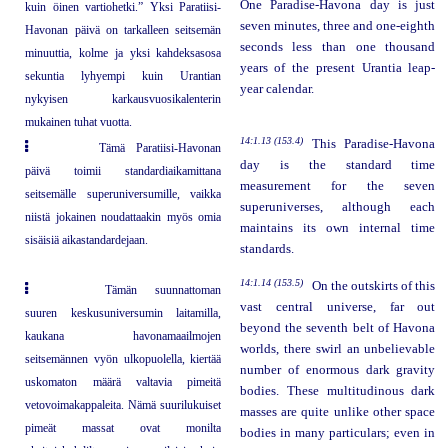
One Paradise-Havona day is just
kuin öinen vartiohetki.” Yksi Paratiisi-
seven minutes, three and one-eighth
Havonan päivä on tarkalleen seitsemän
seconds less than one thousand
minuuttia, kolme ja yksi kahdeksasosa
years of the present Urantia leap-
sekuntia lyhyempi kuin Urantian
year calendar.
nykyisen karkausvuosikalenterin
mukainen tuhat vuotta.
14:1.13 (153.4)
This Paradise-Havona
Tämä Paratiisi-Havonan
day is the standard time
päivä toimii standardiaikamittana
measurement for the seven
seitsemälle superuniversumille, vaikka
superuniverses, although each
niistä jokainen noudattaakin myös omia
maintains its own internal time
sisäisiä aikastandardejaan.
standards.
14:1.14 (153.5)
On the outskirts of this
Tämän suunnattoman
vast central universe, far out
suuren keskusuniversumin laitamilla,
beyond the seventh belt of Havona
kaukana havonamaailmojen
worlds, there swirl an unbelievable
seitsemännen vyön ulkopuolella, kiertää
number of enormous dark gravity
uskomaton määrä valtavia pimeitä
bodies. These multitudinous dark
vetovoimakappaleita. Nämä suurilukuiset
masses are quite unlike other space
pimeät massat ovat monilta
bodies in many particulars; even in