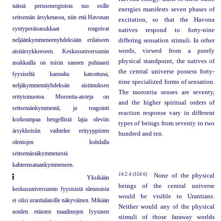
näistä perusenergioista tuo esille
energies manifests seven phases of
seitsemän ärsyketasoa, niin että Havonan
excitation, so that the Havona
syntyperäisasukkaat reagoivat
natives respond to forty-nine
neljäänkymmeneenyhdeksään erilaiseen
differing sensation stimuli. In other
words, viewed from a purely
aistiärsykkeeseen. Keskusuniversumin
physical standpoint, the natives of
asukkailla on toisin sanoen puhtaasti
the central universe possess forty-
fyysiseltä kannalta katsottuna,
nine specialized forms of sensation.
neljäkymmentäyhdeksän aistimuksen
The morontia senses are seventy,
erityismuotoa. Morontia-aisteja on
and the higher spiritual orders of
seitsemänkymmentä, ja reagointi
reaction response vary in different
korkeampaa hengellistä lajia oleviin
types of beings from seventy to two
ärsykkeisiin vaihtelee erityyppisten
hundred and ten.
olentojen kohdalla
seitsemästäkymmenestä
kahteensataankymmeneen.
14:2.4 (154.6)
None of the physical
Yksikään
beings of the central universe
keskusuniversumin fyysisistä olennoista
would be visible to Urantians.
ei olisi urantialaisille näkyväinen. Mikään
Neither would any of the physical
noiden etäisten maailmojen fyysinen
stimuli of those faraway worlds