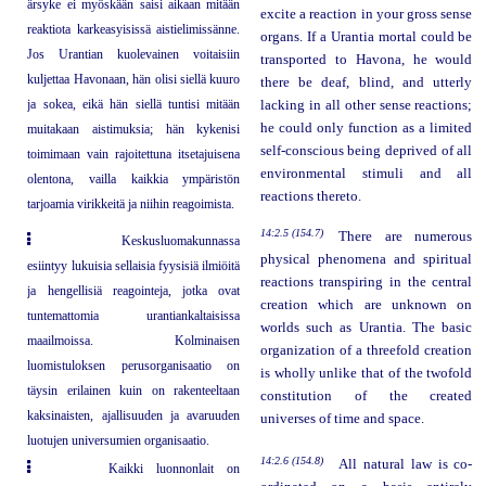
ärsyke ei myöskään saisi aikaan mitään
excite a reaction in your gross sense
reaktiota karkeasyisissä aistielimissänne.
organs. If a Urantia mortal could be
Jos Urantian kuolevainen voitaisiin
transported to Havona, he would
kuljettaa Havonaan, hän olisi siellä kuuro
there be deaf, blind, and utterly
ja sokea, eikä hän siellä tuntisi mitään
lacking in all other sense reactions;
he could only function as a limited
muitakaan aistimuksia; hän kykenisi
self-conscious being deprived of all
toimimaan vain rajoitettuna itsetajuisena
environmental stimuli and all
olentona, vailla kaikkia ympäristön
reactions thereto.
tarjoamia virikkeitä ja niihin reagoimista.
14:2.5 (154.7)
There are numerous
Keskusluomakunnassa
physical phenomena and spiritual
esiintyy lukuisia sellaisia fyysisiä ilmiöitä
reactions transpiring in the central
ja hengellisiä reagointeja, jotka ovat
creation which are unknown on
tuntemattomia urantiankaltaisissa
worlds such as Urantia. The basic
maailmoissa. Kolminaisen
organization of a threefold creation
luomistuloksen perusorganisaatio on
is wholly unlike that of the twofold
täysin erilainen kuin on rakenteeltaan
constitution of the created
kaksinaisten, ajallisuuden ja avaruuden
universes of time and space.
luotujen universumien organisaatio.
14:2.6 (154.8)
All natural law is co-
Kaikki luonnonlait on