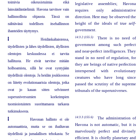
toimivia oikeusistuimia eikä
legislative assemblies; Havona
lainsäädäntäelimiä. Havona tarvitsee vain
requires only administrative
hallinnollista ohjausta. Tässä on
direction. Here may be observed the
height of the ideals of true
self-
nähtävänä todellisen itsehallinnon
government.
ihanteiden täyttymys.
14:3.2 (155.5)
There is no need of
Heidänkaltaistensa,
government among such perfect
täydellisten ja lähes täydellisten, älyllisten
and near-perfect intelligences. They
olentojen keskuudessa ei tarvita
stand in no need of regulation, for
hallitusta. He eivät tarvitse mitään
they are beings of native perfection
holhoamista, sillä he ovat syntyjään
interspersed with evolutionary
täydellisiä olentoja. Ja heidän joukkoonsa
creatures who have long since
on liitetty evolutionaarisia olentoja, jotka
passed the scrutiny of the supreme
ovat jo kauan sitten selvinneet
tribunals of the superuniverses.
superuniversumien korkeimpien
tuomioistuinten suorittamasta tarkasta
tutkimuksesta.
14:3.3 (155.6)
The administration of
Havonan hallinto ei ole
Havona is not automatic, but it is
automaattista, mutta se on ihailtavan
marvelously perfect and divinely
täydellistä ja jumalallisen tehokasta. Se
efficient. It is chiefly planetary and