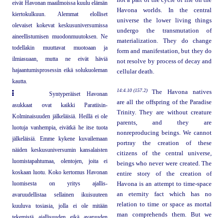
not a part of the cycle of life on the
eivät Havonan maailmoissa kuulu elämän
Havona worlds. In the central
kiertokulkuun. Alemmat elolliset
universe the lower living things
olevaiset kokevat keskusuniversumissa
undergo the transmutation of
aineellistumisen muodonmuutoksen. Ne
materialization. They do change
todellakin muuttavat muotoaan ja
form and manifestation, but they do
ilmiasuaan, mutta ne eivät häviä
not resolve by process of decay and
hajaantumisprosessin eikä solukuoleman
cellular death.
kautta.
14:4.10 (157.2)
The Havona natives
Syntyperäiset Havonan
are all the offspring of the Paradise
asukkaat ovat kaikki Paratiisin-
Trinity. They are without creature
Kolminaisuuden jälkeläisiä. Heillä ei ole
parents, and they are
luotuja vanhempia, eivätkä he itse tuota
nonreproducing beings. We cannot
jälkeläisiä. Emme kykene kuvailemaan
portray the creation of these
näiden keskusuniversumin kansalaisten
citizens of the central universe,
luomistapahtumaa, olentojen, joita ei
beings who never were created. The
koskaan luotu. Koko kertomus Havonan
entire story of the creation of
luomisesta on yritys ajallis-
Havona is an attempt to time-space
an eternity fact which has no
avaruudellistaa sellainen ikuisuuteen
relation to time or space as mortal
kuuluva tosiasia, jolla ei ole mitään
man comprehends them. But we
tekemistä ajallisuuden eikä avaruuden