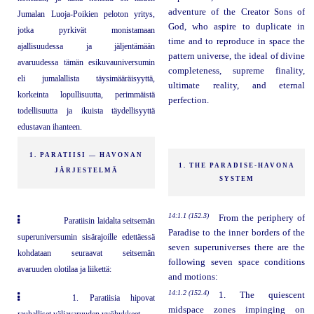
adventure of the Creator Sons of
Jumalan Luoja-Poikien peloton yritys,
God, who aspire to duplicate in
jotka pyrkivät monistamaan
time and to reproduce in space the
ajallisuudessa ja jäljentämään
pattern universe, the ideal of divine
avaruudessa tämän esikuvauniversumin
completeness, supreme finality,
eli jumalallista täysimääräisyyttä,
ultimate reality, and eternal
korkeinta lopullisuutta, perimmäistä
perfection.
todellisuutta ja ikuista täydellisyyttä
edustavan ihanteen.
1. PARATIISI — HAVONAN
1. THE PARADISE-HAVONA
JÄRJESTELMÄ
SYSTEM
14:1.1 (152.3)
From the periphery of
Paratiisin laidalta seitsemän
Paradise to the inner borders of the
superuniversumin sisärajoille edettäessä
seven superuniverses there are the
kohdataan seuraavat seitsemän
following seven space conditions
avaruuden olotilaa ja liikettä:
and motions:
14:1.2 (152.4)
1. The quiescent
1. Paratiisia hipovat
midspace zones impinging on
rauhalliset väliavaruuden vyöhykkeet.