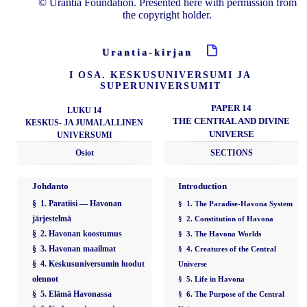
© Urantia Foundation. Presented here with permission from
the copyright holder.
Urantia-kirjan
I OSA. KESKUSUNIVERSUMI JA
SUPERUNIVERSUMIT
PAPER 14
LUKU 14
THE CENTRAL AND DIVINE
KESKUS- JA JUMALALLINEN
UNIVERSE
UNIVERSUMI
Osiot
SECTIONS
Johdanto
Introduction
§ 1. Paratiisi — Havonan
§ 1. The Paradise-Havona System
järjestelmä
§ 2. Constitution of Havona
§ 2. Havonan koostumus
§ 3. The Havona Worlds
§ 3. Havonan maailmat
§ 4. Creatures of the Central
§ 4. Keskusuniversumin luodut
Universe
olennot
§ 5. Life in Havona
§ 5. Elämä Havonassa
§ 6. The Purpose of the Central