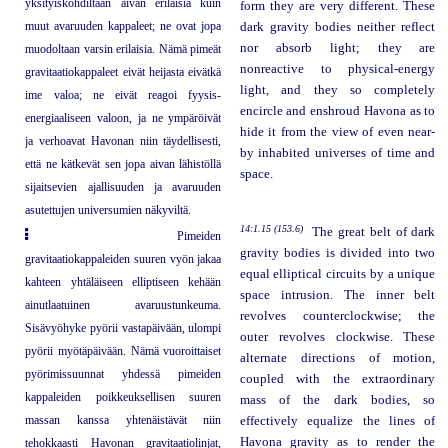
yksityiskohdiltaan aivan erilaisia kuin
form they are very different. These
muut avaruuden kappaleet; ne ovat jopa
dark gravity bodies neither reflect
nor absorb light; they are
muodoltaan varsin erilaisia. Nämä pimeät
nonreactive to physical-energy
gravitaatiokappaleet eivät heijasta eivätkä
light, and they so completely
ime valoa; ne eivät reagoi fyysis-
encircle and enshroud Havona as to
energiaaliseen valoon, ja ne ympäröivät
hide it from the view of even near-
ja verhoavat Havonan niin täydellisesti,
by inhabited universes of time and
että ne kätkevät sen jopa aivan lähistöllä
space.
sijaitsevien ajallisuuden ja avaruuden
asutettujen universumien näkyviltä.
14:1.15 (153.6)
The great belt of dark
Pimeiden
gravity bodies is divided into two
gravitaatiokappaleiden suuren vyön jakaa
equal elliptical circuits by a unique
kahteen yhtäläiseen elliptiseen kehään
space intrusion. The inner belt
ainutlaatuinen avaruustunkeuma.
revolves counterclockwise; the
Sisävyöhyke pyörii vastapäivään, ulompi
outer revolves clockwise. These
pyörii myötäpäivään. Nämä vuoroittaiset
alternate directions of motion,
pyörimissuunnat yhdessä pimeiden
coupled with the extraordinary
kappaleiden poikkeuksellisen suuren
mass of the dark bodies, so
massan kanssa yhtenäistävät niin
effectively equalize the lines of
Havona gravity as to render the
tehokkaasti Havonan gravitaatiolinjat,