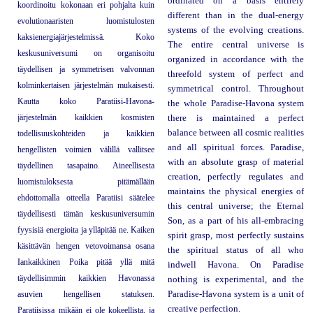
ordinated on a basis entirely
koordinoitu kokonaan eri pohjalta kuin
different than in the dual-energy
evolutionaaristen luomistulosten
systems of the evolving creations.
kaksienergiajärjestelmissä. Koko
The entire central universe is
keskusuniversumi on organisoitu
organized in accordance with the
täydellisen ja symmetrisen valvonnan
threefold system of perfect and
kolminkertaisen järjestelmän mukaisesti.
symmetrical control. Throughout
Kautta koko Paratiisi-Havona-
the whole Paradise-Havona system
järjestelmän kaikkien kosmisten
there is maintained a perfect
balance between all cosmic realities
todellisuuskohteiden ja kaikkien
and all spiritual forces. Paradise,
hengellisten voimien välillä vallitsee
with an absolute grasp of material
täydellinen tasapaino. Aineellisesta
creation, perfectly regulates and
luomistuloksesta pitämällään
maintains the physical energies of
ehdottomalla otteella Paratiisi säätelee
this central universe; the Eternal
täydellisesti tämän keskusuniversumin
Son, as a part of his all-embracing
fyysisiä energioita ja ylläpitää ne. Kaiken
spirit grasp, most perfectly sustains
käsittävän hengen vetovoimansa osana
the spiritual status of all who
Iankaikkinen Poika pitää yllä mitä
indwell Havona. On Paradise
täydellisimmin kaikkien Havonassa
nothing is experimental, and the
asuvien hengellisen statuksen.
Paradise-Havona system is a unit of
creative perfection.
Paratiisissa mikään ei ole kokeellista, ja