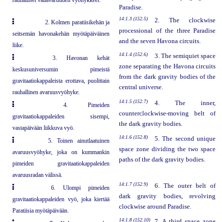
Paradise.
14:1.3 (152.5)
2. The clockwise
2. Kolmen paratiisikehän ja
processional of the three Paradise
seitsemän havonakehän myötäpäiväinen
and the seven Havona circuits.
liike.
14:1.4 (152.6)
3. The semiquiet space
3. Havonan kehät
zone separating the Havona circuits
keskusuniversumin pimeistä
from the dark gravity bodies of the
gravitaatiokappaleista erottava, puolittain
central universe.
rauhallinen avaruusvyöhyke.
14:1.5 (152.7)
4. The inner,
4. Pimeiden
counterclockwise-moving belt of
gravitaatiokappaleiden sisempi,
the dark gravity bodies.
vastapäivään liikkuva vyö.
14:1.6 (152.8)
5. The second unique
5. Toinen ainutlaatuinen
space zone dividing the two space
avaruusvyöhyke, joka on kummankin
paths of the dark gravity bodies.
pimeiden gravitaatiokappaleiden
avaruusradan välissä.
14:1.7 (152.9)
6. The outer belt of
6. Ulompi pimeiden
dark gravity bodies, revolving
gravitaatiokappaleiden vyö, joka kiertää
clockwise around Paradise.
Paratiisia myötäpäivään.
14:1.8 (152.10)
7. A third space zone