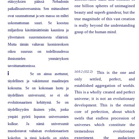
etäisyyksien päässä Nebadonin
one billion spheres of unimagined
paikallisuniversumista. Sen mittasuhteet
beauty and superb grandeur, but the
ovat suunnattomat ja sen massa on miltei
true magnitude of this vast creation
uskomattoman suuri. Se koostuu
is really beyond the understanding
miljardista käsittämättömän kauniista ja
grasp of the human mind.
ylivertaisen suurenmoisesta sfääristä.
Mutta tämän valtavan luomisteoksen
oikea suuruus on todellisuudessa
ihmismielen ymmärryksen
tavoittamattomissa.
14:0.2 (152.2)
This is the one and
Se on ainoa asettunut,
only settled, perfect, and
täydellinen ja vakiintunut maailmojen
established aggregation of worlds.
kokouma. Se on kokonaan luotu ja
This is a wholly created and perfect
täydellinen universumi; se ei ole
universe; it is not an evolutionary
evolutionaarinen kehittymä. Se on
development. This is the eternal
täydellisyyden ikuinen ydin, jonka
core of perfection, about which
ympäri pyörii loputon universumien
swirls that endless procession of
kulkue. Ja nämä universumit
universes which constitute the
muodostavat valtaisan evolutionaarisen
tremendous evolutionary
experiment, the audacious
kokeilun, ja tämä kokeilu on niiden