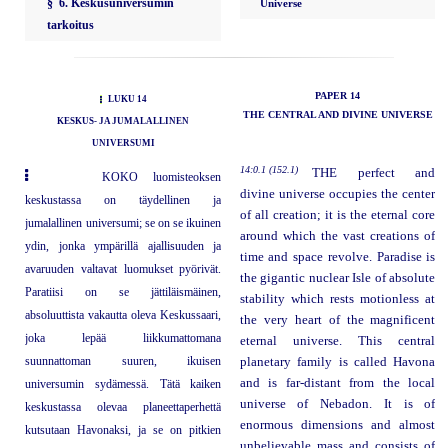
§ 6. Keskusuniversumin
Universe
tarkoitus
PAPER 14
LUKU 14
THE CENTRAL AND DIVINE UNIVERSE
KESKUS- JA JUMALALLINEN
UNIVERSUMI
14:0.1 (152.1)
THE perfect and
KOKO luomisteoksen
divine universe occupies the center
keskustassa on täydellinen ja
of all creation; it is the eternal core
jumalallinen universumi; se on se ikuinen
around which the vast creations of
ydin, jonka ympärillä ajallisuuden ja
time and space revolve. Paradise is
avaruuden valtavat luomukset pyörivät.
the gigantic nuclear Isle of absolute
Paratiisi on se jättiläismäinen,
stability which rests motionless at
absoluuttista vakautta oleva Keskussaari,
the very heart of the magnificent
joka lepää liikkumattomana
eternal universe. This central
suunnattoman suuren, ikuisen
planetary family is called Havona
and is far-distant from the local
universumin sydämessä. Tätä kaiken
universe of Nebadon. It is of
keskustassa olevaa planeettaperhettä
enormous dimensions and almost
kutsutaan Havonaksi, ja se on pitkien
unbelievable mass and consists of