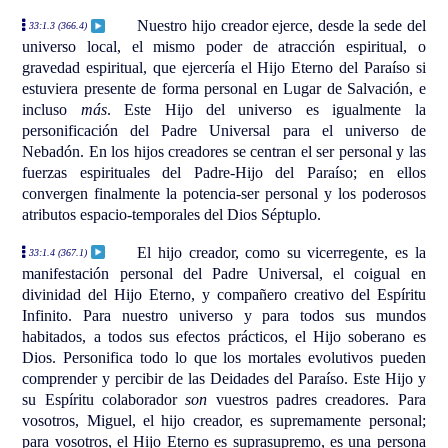
Nuestro hijo creador ejerce, desde la sede del
33:1.3 (366.4)
universo local, el mismo poder de atracción espiritual, o
gravedad espiritual, que ejercería el Hijo Eterno del Paraíso si
estuviera presente de forma personal en Lugar de Salvación, e
incluso
más
. Este Hijo del universo es igualmente la
personificación del Padre Universal para el universo de
Nebadón. En los hijos creadores se centran el ser personal y las
fuerzas espirituales del Padre-Hijo del Paraíso; en ellos
convergen finalmente la potencia-ser personal y los poderosos
atributos espacio-temporales del Dios Séptuplo.
El hijo creador, como su vicerregente, es la
33:1.4 (367.1)
manifestación personal del Padre Universal, el coigual en
divinidad del Hijo Eterno, y compañero creativo del Espíritu
Infinito. Para nuestro universo y para todos sus mundos
habitados, a todos sus efectos prácticos, el Hijo soberano es
Dios. Personifica todo lo que los mortales evolutivos pueden
comprender y percibir de las Deidades del Paraíso. Este Hijo y
su Espíritu colaborador
son
vuestros padres creadores. Para
vosotros, Miguel, el hijo creador, es supremamente personal;
para vosotros, el Hijo Eterno es suprasupremo, es una persona