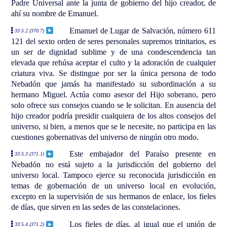
Padre Universal ante la junta de gobierno del hijo creador, de
ahí su nombre de Emanuel.
Emanuel de Lugar de Salvación, número 611
33:5.2 (370.7)
121 del sexto orden de seres personales supremos trinitarios, es
un ser de dignidad sublime y de una condescendencia tan
elevada que rehúsa aceptar el culto y la adoración de cualquier
criatura viva. Se distingue por ser la única persona de todo
Nebadón que jamás ha manifestado su subordinación a su
hermano Miguel. Actúa como asesor del Hijo soberano, pero
solo ofrece sus consejos cuando se le solicitan. En ausencia del
hijo creador podría presidir cualquiera de los altos consejos del
universo, si bien, a menos que se le necesite, no participa en las
cuestiones gobernativas del universo de ningún otro modo.
Este embajador del Paraíso presente en
33:5.3 (371.1)
Nebadón no está sujeto a la jurisdicción del gobierno del
universo local. Tampoco ejerce su reconocida jurisdicción en
temas de gobernación de un universo local en evolución,
excepto en la supervisión de sus hermanos de enlace, los fieles
de días, que sirven en las sedes de las constelaciones.
Los fieles de días, al igual que el unión de
33:5.4 (371.2)