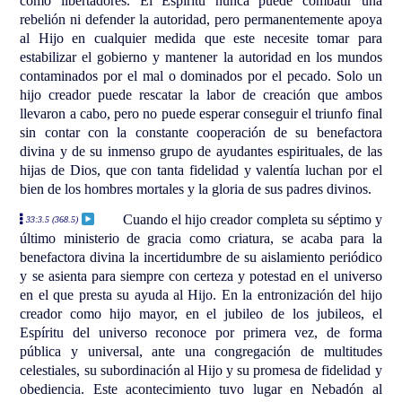
como libertadores. El Espíritu nunca puede combatir una
rebelión ni defender la autoridad, pero permanentemente apoya
al Hijo en cualquier medida que este necesite tomar para
estabilizar el gobierno y mantener la autoridad en los mundos
contaminados por el mal o dominados por el pecado. Solo un
hijo creador puede rescatar la labor de creación que ambos
llevaron a cabo, pero no puede esperar conseguir el triunfo final
sin contar con la constante cooperación de su benefactora
divina y de su inmenso grupo de ayudantes espirituales, de las
hijas de Dios, que con tanta fidelidad y valentía luchan por el
bien de los hombres mortales y la gloria de sus padres divinos.
Cuando el hijo creador completa su séptimo y
33:3.5 (368.5)
último ministerio de gracia como criatura, se acaba para la
benefactora divina la incertidumbre de su aislamiento periódico
y se asienta para siempre con certeza y potestad en el universo
en el que presta su ayuda al Hijo. En la entronización del hijo
creador como hijo mayor, en el jubileo de los jubileos, el
Espíritu del universo reconoce por primera vez, de forma
pública y universal, ante una congregación de multitudes
celestiales, su subordinación al Hijo y su promesa de fidelidad y
obediencia. Este acontecimiento tuvo lugar en Nebadón al