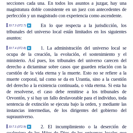
secciones cada una. En todos los asuntos a juzgar, hay una
magistratura doble consistente en un juez con antecedentes de
perfección y un magistrado con experiencia como ascendente.
En lo que respecta a la jurisdicción, los
33:7.3 (372.7)
tribunales del universo local están limitados en los siguientes
asuntos:
1. La administración del universo local se
33:7.4 (372.8)
ocupa de la creación, la evolución, el sostenimiento y el
ministerio. Así pues, los tribunales del universo carecen del
derecho a dictaminar sobre casos que guarden relación con la
cuestión de la vida eterna y la muerte. Esto no se refiere a la
muerte corporal, tal como se da en Urantia, sino a la cuestión
del derecho a la existencia continuada, o vida eterna. Si esta ha
de resolverse, el caso debe remitirse a los tribunales de
Orvontón, y si hay un fallo desfavorable para el individuo, toda
sentencia de extinción se ejecuta bajo la orden, y mediante las
instancias intermedias, de los dirigentes del gobierno del
suprauniverso.
2. El incumplimiento o la deserción de
33:7.5 (372.9)
cualquiera de los Hijos de Dios de los universos locales que