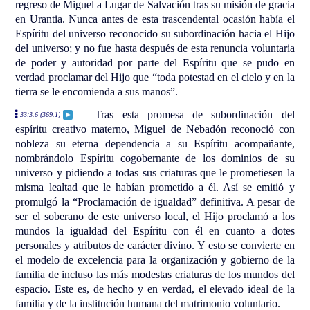
regreso de Miguel a Lugar de Salvación tras su misión de gracia
en Urantia. Nunca antes de esta trascendental ocasión había el
Espíritu del universo reconocido su subordinación hacia el Hijo
del universo; y no fue hasta después de esta renuncia voluntaria
de poder y autoridad por parte del Espíritu que se pudo en
verdad proclamar del Hijo que “toda potestad en el cielo y en la
tierra se le encomienda a sus manos”.
Tras esta promesa de subordinación del
33:3.6 (369.1)
espíritu creativo materno, Miguel de Nebadón reconoció con
nobleza su eterna dependencia a su Espíritu acompañante,
nombrándolo Espíritu cogobernante de los dominios de su
universo y pidiendo a todas sus criaturas que le prometiesen la
misma lealtad que le habían prometido a él. Así se emitió y
promulgó la “Proclamación de igualdad” definitiva. A pesar de
ser el soberano de este universo local, el Hijo proclamó a los
mundos la igualdad del Espíritu con él en cuanto a dotes
personales y atributos de carácter divino. Y esto se convierte en
el modelo de excelencia para la organización y gobierno de la
familia de incluso las más modestas criaturas de los mundos del
espacio. Este es, de hecho y en verdad, el elevado ideal de la
familia y de la institución humana del matrimonio voluntario.