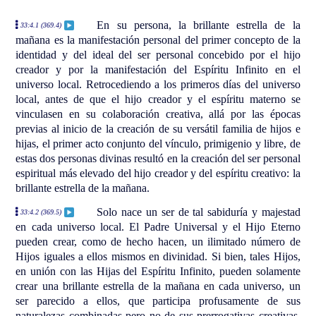
En su persona, la brillante estrella de la
33:4.1 (369.4)
mañana es la manifestación personal del primer concepto de la
identidad y del ideal del ser personal concebido por el hijo
creador y por la manifestación del Espíritu Infinito en el
universo local. Retrocediendo a los primeros días del universo
local, antes de que el hijo creador y el espíritu materno se
vinculasen en su colaboración creativa, allá por las épocas
previas al inicio de la creación de su versátil familia de hijos e
hijas, el primer acto conjunto del vínculo, primigenio y libre, de
estas dos personas divinas resultó en la creación del ser personal
espiritual más elevado del hijo creador y del espíritu creativo: la
brillante estrella de la mañana.
Solo nace un ser de tal sabiduría y majestad
33:4.2 (369.5)
en cada universo local. El Padre Universal y el Hijo Eterno
pueden crear, como de hecho hacen, un ilimitado número de
Hijos iguales a ellos mismos en divinidad. Si bien, tales Hijos,
en unión con las Hijas del Espíritu Infinito, pueden solamente
crear una brillante estrella de la mañana en cada universo, un
ser parecido a ellos, que participa profusamente de sus
naturalezas combinadas pero no de sus prerrogativas creativas.