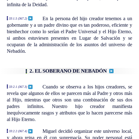
infinita de la Deidad.
En la persona del hijo creador tenemos a un
33:1.5 (367.2)
gobernante y a un padre divino que es tan poderoso, eficiente y
bienhechor como lo serían el Padre Universal y el Hijo Eterno,
si ambos estuviesen presentes en Lugar de Salvación y se
ocuparan de la administración de los asuntos del universo de
Nebadón.
2. EL SOBERANO DE NEBADÓN
Cuando se observa a los hijos creadores, se
33:2.1 (367.3)
revela que algunos de ellos se parecen más al Padre y otros más
al Hijo, mientras que otros son una combinación de sus dos
padres infinitos. Nuestro hijo creador manifiesta
inequívocamente rasgos y atributos que lo hacen parecerse más
al Hijo Eterno.
Miguel decidió organizar este universo local,
33:2.2 (367.4)
y ahora reina en él con supremacía. Su poder personal está