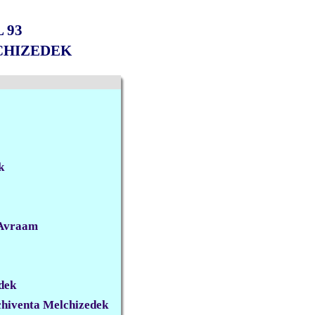
 93
CHIZEDEK
k
u Avraam
dek
achiventa Melchizedek