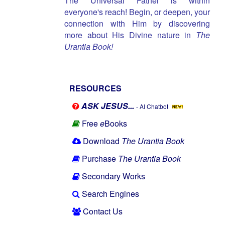
The Universal Father is within
everyone's reach! Begin, or deepen, your
connection with Him by discovering
more about His Divine nature in
The
Urantia Book!
RESOURCES
ASK JESUS...
- AI Chatbot
Free
e
Books
Download
The Urantia Book
Purchase
The Urantia Book
Secondary Works
Search Engines
Contact Us