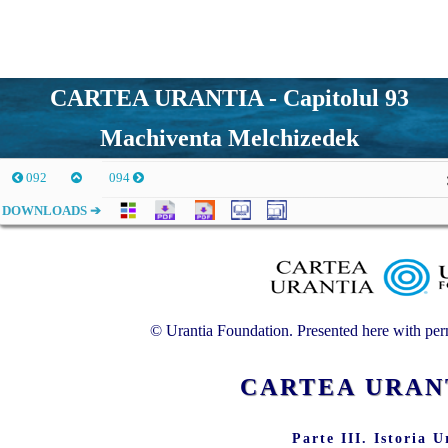
CARTEA URANTIA - Capitolul 93
Machiventa Melchizedek
092
094
DOWNLOADS ➔
© Urantia Foundation. Presented here with perm
CARTEA URA
Parte III. Istoria U