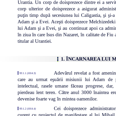
Urantia. Un corp de doisprezece dintre ei a servit
corp ulterior de doisprezece a asigurat administ
puţin timp după secesiunea lui Caligastia, şi şi-a 
Adam şi a Evei. Aceşti doisprezece Melchizedeki 
lui Adam şi a Evei, şi au continuat apoi ca admini
în ziua în care Isus din Nazaret, în calitate de Fiu
titular al Urantiei.
1. ÎNCARNAREA LUI
Adevărul revelat a fost ameninţ
93:1.1 (1014.3)
care au urmat eşuării misiunii lui Adam de
intelectual, rasele umane făceau progrese, dar,
pierdeau lent teren. Către anul 3000 înaintea e
devenise foarte vag în mintea oamenilor.
Cei doisprezece administrato
93:1.2 (1014.4)
curent cu proiectul de manifestare al lui Mihail