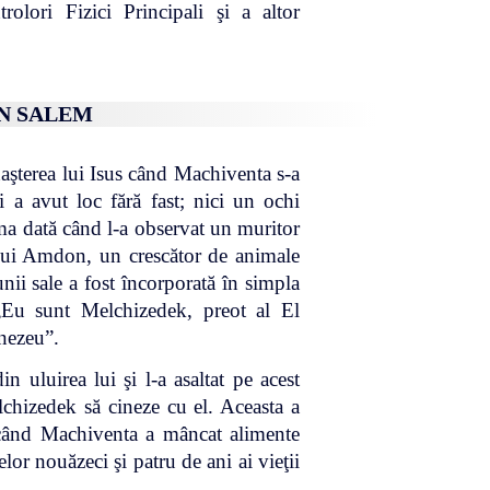
rolori Fizici Principali şi a altor
IN SALEM
aşterea lui Isus când Machiventa s-a
i a avut loc fără fast; nici un ochi
ima dată când l-a observat un muritor
l lui Amdon, un crescător de animale
ii sale a fost încorporată în simpla
 „Eu sunt Melchizedek, preot al El
nezeu”.
n uluirea lui şi l-a asaltat pe acest
elchizedek să cineze cu el. Aceasta a
, când Machiventa a mâncat alimente
lor nouăzeci şi patru de ani ai vieţii