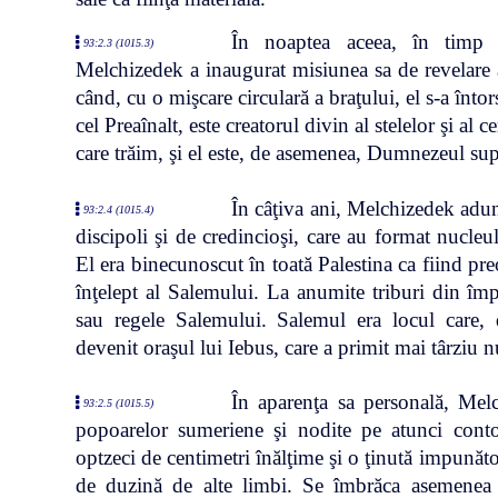
În noaptea aceea, în timp c
93:2.3 (1015.3)
Melchizedek a inaugurat misiunea sa de revelare 
când, cu o mişcare circulară a braţului, el s-a înt
cel Preaînalt, este creatorul divin al stelelor şi al c
care trăim, şi el este, de asemenea, Dumnezeul sup
În câţiva ani, Melchizedek adun
93:2.4 (1015.4)
discipoli şi de credincioşi, care au format nucleu
El era binecunoscut în toată Palestina ca fiind preo
înţelept al Salemului. La anumite triburi din împ
sau regele Salemului. Salemul era locul care, 
devenit oraşul lui Iebus, care a primit mai târziu 
În aparenţa sa personală, Me
93:2.5 (1015.5)
popoarelor sumeriene şi nodite pe atunci cont
optzeci de centimetri înălţime şi o ţinută impunăt
de duzină de alte limbi. Se îmbrăca asemenea 