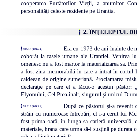
cooperarea Purtătorilor Vieţii, a anumitor Cont
personalităţi celeste rezidente pe Urantia.
2. ÎNŢELEPTUL D
Era cu 1973 de ani înainte de n
93:2.1 (1015.1)
coborât la rasele umane ale Urantiei. Venirea lu
omenesc nu a fost martor la materializarea sa. Pr
a fost ziua memorabilă în care a intrat în cortu
caldeean de origine sumeriană. Proclamarea misiun
declaraţie pe care el a făcut-o acestui păstor:
Elyonului, Cel Prea-înalt, singurul şi unicul Dum
După ce păstorul şi-a revenit di
93:2.2 (1015.2)
străin cu numeroase întrebări, el i-a cerut lui M
fost prima oară, în lunga sa carieră universală
materiale, hrana care urma să-l susţină pe durata ce
sale ca fiinţă materială.