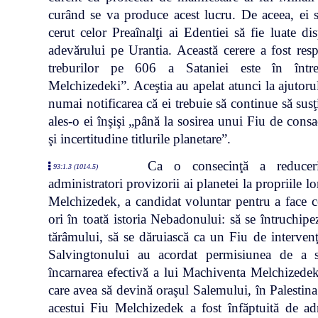
curând se va produce acest lucru. De aceea, ei s
cerut celor Preaînalţi ai Edentiei să fie luate d
adevărului pe Urantia. Această cerere a fost re
treburilor pe 606 a Sataniei este în între
Melchizedeki”. Aceştia au apelat atunci la ajutor
numai notificarea că ei trebuie să continue să susţ
ales-o ei înşişi „până la sosirea unui Fiu de consa
şi incertitudine titlurile planetare”.
Ca o consecinţă a reduceri
93:1.3 (1014.5)
administratori provizorii ai planetei la propriile l
Melchizedek, a candidat voluntar pentru a face c
ori în toată istoria Nebadonului: să se întruchi
tărâmului, să se dăruiască ca un Fiu de intervenţ
Salvingtonului au acordat permisiunea de a se
încarnarea efectivă a lui Machiventa Melchizede
care avea să devină oraşul Salemului, în Palestina.
acestui Fiu Melchizedek a fost înfăptuită de adm