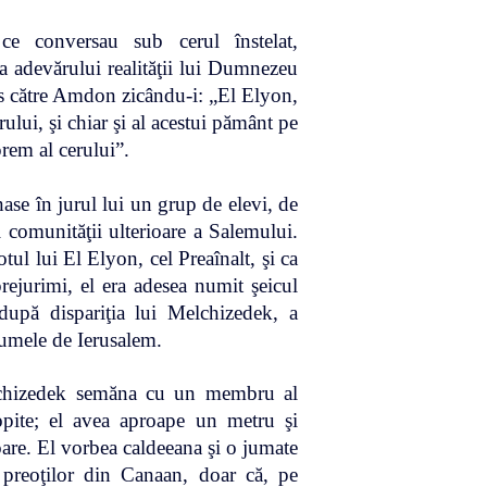
e conversau sub cerul înstelat,
a adevărului realităţii lui Dumnezeu
ors către Amdon zicându-i: „El Elyon,
erului, şi chiar şi al acestui pământ pe
rem al cerului”.
ase în jurul lui un grup de elevi, de
l comunităţii ulterioare a Salemului.
tul lui El Elyon, cel Preaînalt, şi ca
rejurimi, el era adesea numit şeicul
după dispariţia lui Melchizedek, a
numele de Ierusalem.
lchizedek semăna cu un membru al
opite; el avea aproape un metru şi
oare. El vorbea caldeeana şi o jumate
preoţilor din Canaan, doar că, pe