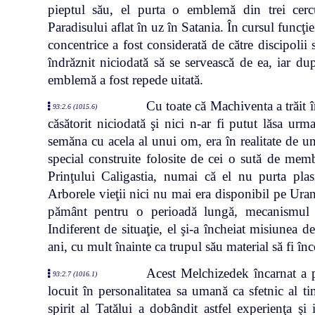
pieptul său, el purta o emblemă din trei cercur
Paradisului aflat în uz în Satania. În cursul funcţiei
concentrice a fost considerată de către discipolii 
îndrăznit niciodată să se servească de ea, iar dup
emblemă a fost repede uitată.
Cu toate că Machiventa a trăit î
93:2.6 (1015.6)
căsătorit niciodată şi nici n-ar fi putut lăsa ur
semăna cu acela al unui om, era în realitate de un 
special construite folosite de cei o sută de membr
Prinţului Caligastia, numai că el nu purta pla
Arborele vieţii nici nu mai era disponibil pe Ura
pământ pentru o perioadă lungă, mecanismul său
Indiferent de situaţie, el şi-a încheiat misiunea d
ani, cu mult înainte ca trupul său material să fi în
Acest Melchizedek încarnat a p
93:2.7 (1016.1)
locuit în personalitatea sa umană ca sfetnic al t
spirit al Tatălui a dobândit astfel experienţa şi