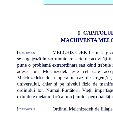
CAPITOLUL
MACHIVENTA MEL
MELCHIZEDEKII sunt larg cunos
93:0.1 (1014.1)
se angajează într-o uimitoare serie de activităţi 
pune o problemă extraordinară sau când trebuie s
adesea un Melchizedek este cel care accep
Melchizedeki de a opera în caz de urgenţă şi 
universului, chiar şi pe nivelul fizic de manifes
ordinului lor. Numai Purtătorii Vieţii împărtăşe
extindere metamorfică a funcţiunilor personalităţii
Ordinul Melchizedek de filiaţie
93:0.2 (1014.2)