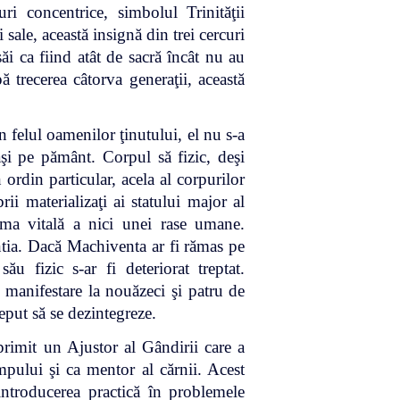
i concentrice, simbolul Trinităţii
 sale, această insignă din trei cercuri
săi ca fiind atât de sacră încât nu au
ă trecerea câtorva generaţii, această
n felul oamenilor ţinutului, el nu s-a
maşi pe pământ. Corpul să fizic, deşi
ordin particular, acela al corpurilor
ii materializaţi ai statului major al
sma vitală a nici unei rase umane.
ntia. Dacă Machiventa ar fi rămas pe
 fizic s-ar fi deteriorat treptat.
e manifestare la nouăzeci şi patru de
ceput să se dezintegreze.
rimit un Ajustor al Gândirii care a
impului şi ca mentor al cărnii. Acest
 introducerea practică în problemele