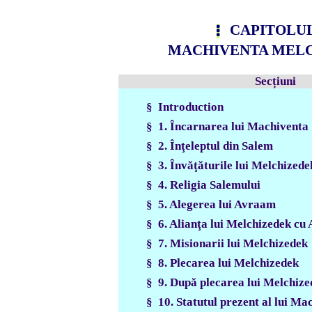
CAPITOLUL
MACHIVENTA MEL
Secțiuni
§ Introduction
§ 1. Încarnarea lui Machiventa
§ 2. Înţeleptul din Salem
§ 3. Învăţăturile lui Melchizede
§ 4. Religia Salemului
§ 5. Alegerea lui Avraam
§ 6. Alianţa lui Melchizedek c
§ 7. Misionarii lui Melchizedek
§ 8. Plecarea lui Melchizedek
§ 9. După plecarea lui Melchize
§ 10. Statutul prezent al lui M