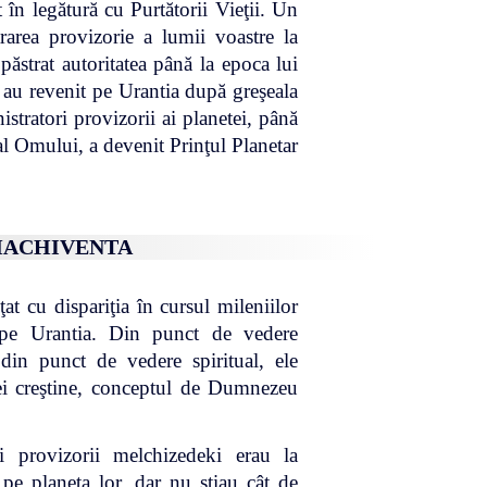
 în legătură cu Purtătorii Vieţii. Un
rarea provizorie a lumii voastre la
păstrat autoritatea până la epoca lui
au revenit pe Urantia după greşeala
stratori provizorii ai planetei, până
 al Omului, a devenit Prinţul Planetar
 MACHIVENTA
at cu dispariţia în cursul mileniilor
 pe Urantia. Din punct de vedere
 din punct de vedere spiritual, ele
rei creştine, conceptul de Dumnezeu
ri provizorii melchizedeki erau la
 pe planeta lor, dar nu ştiau cât de