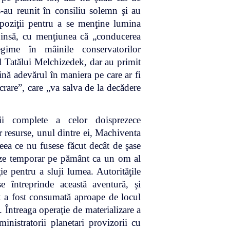
-au reunit în consiliu solemn şi au
ispoziţii pentru a se menţine lumina
spinsă, cu menţiunea că „conducerea
gime în mâinile conservatorilor
ul Tatălui Melchizedek, dar au primit
ină adevărul în maniera pe care ar fi
crare”, care „va salva de la decădere
i complete a celor doisprezece
or resurse, unul dintre ei, Machiventa
eea ce nu fusese făcut decât de şase
peze temporar pe pământ ca un om al
ie pentru a sluji lumea. Autorităţile
 întreprinde această aventură, şi
k a fost consumată aproape de locul
 Întreaga operaţie de materializare a
inistratorii planetari provizorii cu