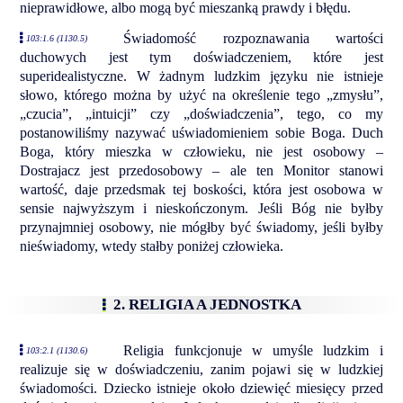
nieprawidłowe, albo mogą być mieszanką prawdy i błędu.
Świadomość rozpoznawania wartości
103:1.6 (1130.5)
duchowych jest tym doświadczeniem, które jest
superidealistyczne. W żadnym ludzkim języku nie istnieje
słowo, którego można by użyć na określenie tego „zmysłu”,
„czucia”, „intuicji” czy „doświadczenia”, tego, co my
postanowiliśmy nazywać uświadomieniem sobie Boga. Duch
Boga, który mieszka w człowieku, nie jest osobowy –
Dostrajacz jest przedosobowy – ale ten Monitor stanowi
wartość, daje przedsmak tej boskości, która jest osobowa w
sensie najwyższym i nieskończonym. Jeśli Bóg nie byłby
przynajmniej osobowy, nie mógłby być świadomy, jeśli byłby
nieświadomy, wtedy stałby poniżej człowieka.
2. RELIGIA A JEDNOSTKA
Religia funkcjonuje w umyśle ludzkim i
103:2.1 (1130.6)
realizuje się w doświadczeniu, zanim pojawi się w ludzkiej
świadomości. Dziecko istnieje około dziewięć miesięcy przed