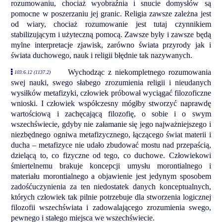
rozumowaniu, chociaż wyobraźnia i snucie domysłów są
pomocne w poszerzaniu jej granic. Religia zawsze zależna jest
od wiary, chociaż rozumowanie jest tutaj czynnikiem
stabilizującym i użyteczną pomocą. Zawsze były i zawsze będą
mylne interpretacje zjawisk, zarówno świata przyrody jak i
świata duchowego, nauk i religii błędnie tak nazywanych.
Wychodząc z niekompletnego rozumowania
103:6.12 (1137.2)
swej nauki, swego słabego zrozumienia religii i nieudanych
wysiłków metafizyki, człowiek próbował wyciągać filozoficzne
wnioski. I człowiek współczesny mógłby stworzyć naprawdę
wartościową i zachęcającą filozofię, o sobie i o swym
wszechświecie, gdyby nie załamanie się jego najważniejszego i
niezbędnego ogniwa metafizycznego, łączącego świat materii i
ducha – metafizyce nie udało zbudować mostu nad przepaścią,
dzielącą to, co fizyczne od tego, co duchowe. Człowiekowi
śmiertelnemu brakuje koncepcji umysłu morontialnego i
materiału morontialnego a objawienie jest jedynym sposobem
zadośćuczynienia za ten niedostatek danych konceptualnych,
których człowiek tak pilnie potrzebuje dla stworzenia logicznej
filozofii wszechświata i zadowalającego zrozumienia swego,
pewnego i stałego miejsca we wszechświecie.