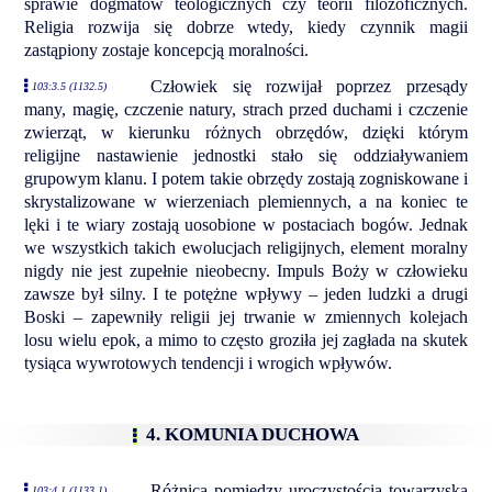
sprawie dogmatów teologicznych czy teorii filozoficznych.
Religia rozwija się dobrze wtedy, kiedy czynnik magii
zastąpiony zostaje koncepcją moralności.
Człowiek się rozwijał poprzez przesądy
103:3.5 (1132.5)
many, magię, czczenie natury, strach przed duchami i czczenie
zwierząt, w kierunku różnych obrzędów, dzięki którym
religijne nastawienie jednostki stało się oddziaływaniem
grupowym klanu. I potem takie obrzędy zostają zogniskowane i
skrystalizowane w wierzeniach plemiennych, a na koniec te
lęki i te wiary zostają uosobione w postaciach bogów. Jednak
we wszystkich takich ewolucjach religijnych, element moralny
nigdy nie jest zupełnie nieobecny. Impuls Boży w człowieku
zawsze był silny. I te potężne wpływy – jeden ludzki a drugi
Boski – zapewniły religii jej trwanie w zmiennych kolejach
losu wielu epok, a mimo to często groziła jej zagłada na skutek
tysiąca wywrotowych tendencji i wrogich wpływów.
4. KOMUNIA DUCHOWA
Różnica pomiędzy uroczystością towarzyską
103:4.1 (1133.1)