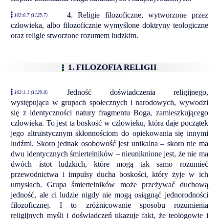
4. Religie filozoficzne, wytworzone przez
103:0.7 (1129.7)
człowieka, albo filozoficznie wymyślone doktryny teologiczne
oraz religie stworzone rozumem ludzkim.
1. FILOZOFIA RELIGII
Jedność doświadczenia religijnego,
103:1.1 (1129.8)
występująca w grupach społecznych i narodowych, wywodzi
się z identyczności natury fragmentu Boga, zamieszkującego
człowieka. To jest ta boskość w człowieku, która daje początek
jego altruistycznym skłonnościom do opiekowania się innymi
ludźmi. Skoro jednak osobowość jest unikalna – skoro nie ma
dwu identycznych śmiertelników – nieuniknione jest, że nie ma
dwóch istot ludzkich, które mogą tak samo rozumieć
przewodnictwa i impulsy ducha boskości, który żyje w ich
umysłach. Grupa śmiertelników może przeżywać duchową
jedność, ale ci ludzie nigdy nie mogą osiągnąć jednorodności
filozoficznej. I to zróżnicowanie sposobu rozumienia
religijnych myśli i doświadczeń ukazuje fakt, że teologowie i