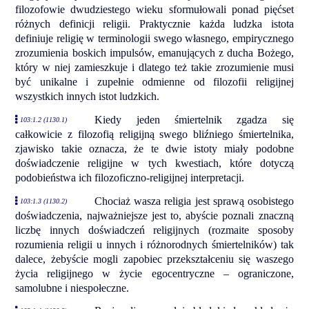
filozofowie dwudziestego wieku sformułowali ponad pięćset
różnych definicji religii. Praktycznie każda ludzka istota
definiuje religię w terminologii swego własnego, empirycznego
zrozumienia boskich impulsów, emanujących z ducha Bożego,
który w niej zamieszkuje i dlatego też takie zrozumienie musi
być unikalne i zupełnie odmienne od filozofii religijnej
wszystkich innych istot ludzkich.
Kiedy jeden śmiertelnik zgadza się
103:1.2 (1130.1)
całkowicie z filozofią religijną swego bliźniego śmiertelnika,
zjawisko takie oznacza, że te dwie istoty miały podobne
doświadczenie religijne w tych kwestiach, które dotyczą
podobieństwa ich filozoficzno-religijnej interpretacji.
Chociaż wasza religia jest sprawą osobistego
103:1.3 (1130.2)
doświadczenia, najważniejsze jest to, abyście poznali znaczną
liczbę innych doświadczeń religijnych (rozmaite sposoby
rozumienia religii u innych i różnorodnych śmiertelników) tak
dalece, żebyście mogli zapobiec przekształceniu się waszego
życia religijnego w życie egocentryczne – ograniczone,
samolubne i niespołeczne.