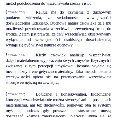
metod podchodzenia do wszechświata rzeczy i istot.
Religia ma do czynienia z duchowym
103:6.3 (1135.5)
punktem widzenia, ze świadomością wewnętrzności
doświadczenia ludzkiego. Duchowa natura człowieka daje mu
możliwość przenicowania wszechświata zewnętrzną stroną do
środka. Zatem jest prawdą, że cały wszechświat, obserwowany
wyłącznie od wewnętrzności osobistego doświadczenia,
wydaje się być w swej naturze duchowy.
Kiedy człowiek analizuje wszechświat,
103:6.4 (1135.6)
dzięki materialnemu wyposażeniu swych zmysłów fizycznych i
związanej z tym percepcji umysłowej, kosmos wydaje się
mechaniczny i energetyczno-materialny. Taka metoda badania
rzeczywistości opiera się na przenicowaniu wszechświata
stroną wewnętrzną na zewnątrz.
Logicznej i konsekwentnej, filozoficznej
103:6.5 (1135.7)
koncepcji wszechświata nie można stworzyć ani na postulatach
materializmu, ani też duchowości, ponieważ oba te systemy
myślenia, podczas gdy powszechnie stosowane, muszą
dostrzegać kosmos zniekształcony; pierwszy styka się ze