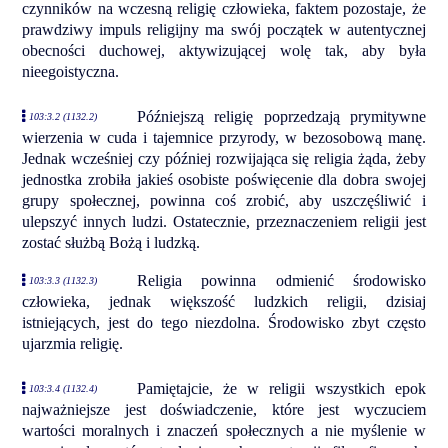
czynników na wczesną religię człowieka, faktem pozostaje, że
prawdziwy impuls religijny ma swój początek w autentycznej
obecności duchowej, aktywizującej wolę tak, aby była
nieegoistyczna.
Późniejszą religię poprzedzają prymitywne
103:3.2 (1132.2)
wierzenia w cuda i tajemnice przyrody, w bezosobową manę.
Jednak wcześniej czy później rozwijająca się religia żąda, żeby
jednostka zrobiła jakieś osobiste poświęcenie dla dobra swojej
grupy społecznej, powinna coś zrobić, aby uszczęśliwić i
ulepszyć innych ludzi. Ostatecznie, przeznaczeniem religii jest
zostać służbą Bożą i ludzką.
Religia powinna odmienić środowisko
103:3.3 (1132.3)
człowieka, jednak większość ludzkich religii, dzisiaj
istniejących, jest do tego niezdolna. Środowisko zbyt często
ujarzmia religię.
Pamiętajcie, że w religii wszystkich epok
103:3.4 (1132.4)
najważniejsze jest doświadczenie, które jest wyczuciem
wartości moralnych i znaczeń społecznych a nie myślenie w