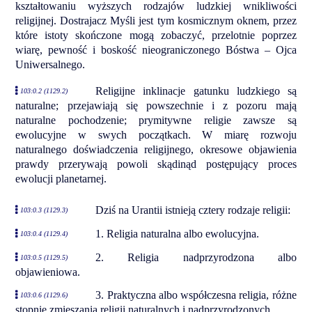
kształtowaniu wyższych rodzajów ludzkiej wnikliwości
religijnej. Dostrajacz Myśli jest tym kosmicznym oknem, przez
które istoty skończone mogą zobaczyć, przelotnie poprzez
wiarę, pewność i boskość nieograniczonego Bóstwa – Ojca
Uniwersalnego.
Religijne inklinacje gatunku ludzkiego są
103:0.2 (1129.2)
naturalne; przejawiają się powszechnie i z pozoru mają
naturalne pochodzenie; prymitywne religie zawsze są
ewolucyjne w swych początkach. W miarę rozwoju
naturalnego doświadczenia religijnego, okresowe objawienia
prawdy przerywają powoli skądinąd postępujący proces
ewolucji planetarnej.
Dziś na Urantii istnieją cztery rodzaje religii:
103:0.3 (1129.3)
1. Religia naturalna albo ewolucyjna.
103:0.4 (1129.4)
2. Religia nadprzyrodzona albo
103:0.5 (1129.5)
objawieniowa.
3. Praktyczna albo współczesna religia, różne
103:0.6 (1129.6)
stopnie zmieszania religii naturalnych i nadprzyrodzonych.