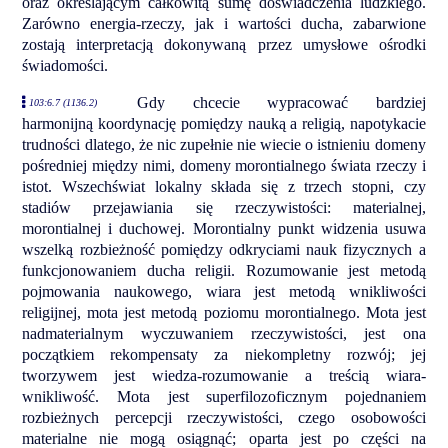
oraz określającym całkowitą sumę doświadczenia ludzkiego.
Zarówno energia-rzeczy, jak i wartości ducha, zabarwione
zostają interpretacją dokonywaną przez umysłowe ośrodki
świadomości.
Gdy chcecie wypracować bardziej
103:6.7 (1136.2)
harmonijną koordynację pomiędzy nauką a religią, napotykacie
trudności dlatego, że nic zupełnie nie wiecie o istnieniu domeny
pośredniej między nimi, domeny morontialnego świata rzeczy i
istot. Wszechświat lokalny składa się z trzech stopni, czy
stadiów przejawiania się rzeczywistości: materialnej,
morontialnej i duchowej. Morontialny punkt widzenia usuwa
wszelką rozbieżność pomiędzy odkryciami nauk fizycznych a
funkcjonowaniem ducha religii. Rozumowanie jest metodą
pojmowania naukowego, wiara jest metodą wnikliwości
religijnej, mota jest metodą poziomu morontialnego. Mota jest
nadmaterialnym wyczuwaniem rzeczywistości, jest ona
początkiem rekompensaty za niekompletny rozwój; jej
tworzywem jest wiedza-rozumowanie a treścią wiara-
wnikliwość. Mota jest superfilozoficznym pojednaniem
rozbieżnych percepcji rzeczywistości, czego osobowości
materialne nie mogą osiągnąć; oparta jest po części na