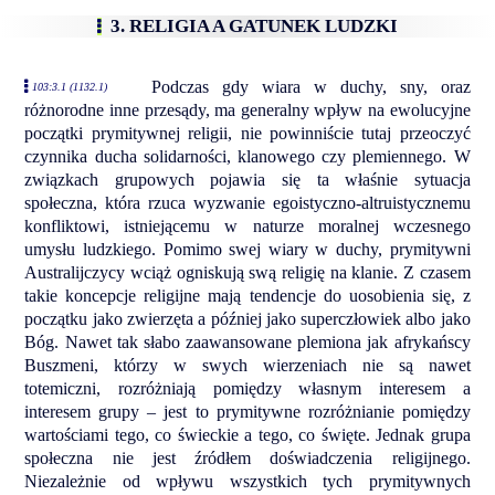
3. RELIGIA A GATUNEK LUDZKI
Podczas gdy wiara w duchy, sny, oraz
103:3.1 (1132.1)
różnorodne inne przesądy, ma generalny wpływ na ewolucyjne
początki prymitywnej religii, nie powinniście tutaj przeoczyć
czynnika ducha solidarności, klanowego czy plemiennego. W
związkach grupowych pojawia się ta właśnie sytuacja
społeczna, która rzuca wyzwanie egoistyczno-altruistycznemu
konfliktowi, istniejącemu w naturze moralnej wczesnego
umysłu ludzkiego. Pomimo swej wiary w duchy, prymitywni
Australijczycy wciąż ogniskują swą religię na klanie. Z czasem
takie koncepcje religijne mają tendencje do uosobienia się, z
początku jako zwierzęta a później jako superczłowiek albo jako
Bóg. Nawet tak słabo zaawansowane plemiona jak afrykańscy
Buszmeni, którzy w swych wierzeniach nie są nawet
totemiczni, rozróżniają pomiędzy własnym interesem a
interesem grupy – jest to prymitywne rozróżnianie pomiędzy
wartościami tego, co świeckie a tego, co święte. Jednak grupa
społeczna nie jest źródłem doświadczenia religijnego.
Niezależnie od wpływu wszystkich tych prymitywnych