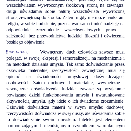
wszechświatem wywróconym środkową stroną na zewnątrz,
drugi uświadamia sobie naturę wszechświata wywróconą
stroną zewnętrzną do środka. Zatem nigdy nie może nauka ani
religia, w sobie i od siebie, pozostawać sama i mieć nadzieję na
odpowiednie zrozumienie wszechświatowych prawd i
zależności, bez przewodnictwa ludzkiej filozofii i oświecenia
boskiego objawienia.
Wewnętrzny duch człowieka zawsze musi
103:6.6 (1136.1)
polegać, w swojej ekspresji i samorealizacji, na mechanizmie i
na metodach działania umysłu. Tak samo doświadczanie przez
człowieka materialnej rzeczywistości zewnętrznej musi się
opierać na świadomości umysłowej doświadczającej
osobowości. Zatem duchowe i materialne, wewnętrzne i
zewnętrzne doświadczenia ludzkie, zawsze są wzajemnie
powiązane dzięki funkcjonowaniu umysłu i uwarunkowane
aktywnością umysłu, gdy idzie o ich świadome zrozumienie.
Człowiek doświadcza materii w swym umyśle; duchowej
rzeczywistości doświadcza w swej duszy, ale uświadamia sobie
to doświadczanie swoim umysłem. Intelekt jest elementem
harmonizującym i nieodstępnym czynnikiem warunkującym