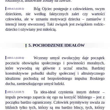
rodzinnych, anulowane zostały na zawsze.
Bóg Ojciec postępuje z człowiekiem, swym
103:4.5 (1133.5)
dzieckiem, nie według faktycznych zalet czy wartości
człowieka, ale w uznaniu motywacji dziecka – zamiarów i
intencji istoty stworzonej. Taki związek jest związkiem rodzic-
dziecko i ożywiany jest miłością.
5. POCHODZENIE IDEAŁÓW
Wczesny umysł ewolucyjny daje początek
103:5.1 (1133.6)
poczuciu obowiązku społecznego i powinności moralnych,
które wywodzą się głównie z uczuć strachu. Bardziej
konstruktywne pobudki służby społecznej i altruistycznego
idealizmu pochodzą od bezpośredniego impulsu Boskiego
ducha, zamieszkującego umysł ludzki.
Ta idea-ideał czynienia innym dobrze –
103:5.2 (1133.7)
impuls pewnego zaparcia się ego na korzyść bliźniego – jest z
początku bardzo ograniczony. Człowiek prymitywny uważa za
bliźnich tylko tych, którzy są mu bardzo bliscy, tych, którzy