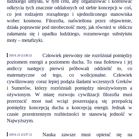
ludzkiego umysłu, w tym celu, aby organizować i korelować
odkrycia tych znacznie oddalonych od siebie koncepcji w coś,
co jest rodzajem rozsądnego i ujednoliconego stanowiska
wobec kosmosu. Filozofia, naświetlona przez objawienie,
działa poprawnie pod nieobecność moty, jak również w obliczu
załamania się i upadku ludzkiego, rozumowego substytutu
moty – metafizyki.
Człowiek pierwotny nie rozróżniał pomiędzy
103:6.10 (1136.5)
poziomem energii a poziomem ducha. To rasa fioletowa i jej
andiccy następcy pierwsi próbowali oddzielić to, co
matematyczne od tego, co wolicjonalne. Człowiek
cywilizowany coraz lepiej podąża śladami wczesnych Greków
i Sumerów, którzy rozróżniali pomiędzy nieożywionym a
ożywionym. W miarę rozwoju cywilizacji filozofia musi
przerzucić most nad wciąż poszerzającą się przepaścią
pomiędzy koncepcją ducha a koncepcją energii. Jednak w
czasie przestrzennym rozbieżności te stanowią jedność w
Najwyższym.
Nauka zawsze musi opierać się na
103:6.11 (1137.1)