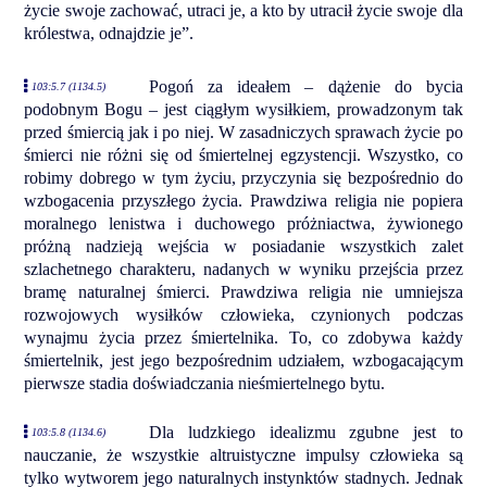
życie swoje zachować, utraci je, a kto by utracił życie swoje dla
królestwa, odnajdzie je”.
Pogoń za ideałem – dążenie do bycia
103:5.7 (1134.5)
podobnym Bogu – jest ciągłym wysiłkiem, prowadzonym tak
przed śmiercią jak i po niej. W zasadniczych sprawach życie po
śmierci nie różni się od śmiertelnej egzystencji. Wszystko, co
robimy dobrego w tym życiu, przyczynia się bezpośrednio do
wzbogacenia przyszłego życia. Prawdziwa religia nie popiera
moralnego lenistwa i duchowego próżniactwa, żywionego
próżną nadzieją wejścia w posiadanie wszystkich zalet
szlachetnego charakteru, nadanych w wyniku przejścia przez
bramę naturalnej śmierci. Prawdziwa religia nie umniejsza
rozwojowych wysiłków człowieka, czynionych podczas
wynajmu życia przez śmiertelnika. To, co zdobywa każdy
śmiertelnik, jest jego bezpośrednim udziałem, wzbogacającym
pierwsze stadia doświadczania nieśmiertelnego bytu.
Dla ludzkiego idealizmu zgubne jest to
103:5.8 (1134.6)
nauczanie, że wszystkie altruistyczne impulsy człowieka są
tylko wytworem jego naturalnych instynktów stadnych. Jednak