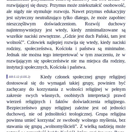
rozwijającej się duszy. Przymus może zniekształcić osobowość,
ale nigdy nie stymuluje rozwoju. Nawet przymus edukacyjny
jest użyteczny neutralizująco tylko dlatego, że może zapobiec
nieszczęśliwym doświadczeniom. Rozwój duchowy
najintensywniejszy jest wtedy, kiedy zminimalizowane są
wszelkie naciski zewnętrzne. „Gdzie jest duch Pański, tam jest
wolność”. Człowiek najlepiej rozwija się wtedy, kiedy naciski
rodziny, społeczeństwa, Kościoła i państwa są minimalne.
Jednak nie można tego interpretować w tym znaczeniu, że w
rozwijającym się społeczeństwie nie ma miejsca dla rodziny,
instytucji społecznych, Kościoła i państwa.
Kiedy członek społecznej grupy religijnej
103:5.12 (1135.2)
dostosował się do wymagań takiej grupy, powinien być
zachęcany do korzystania z wolności religijnej w pełnym
zakresie swych własnych, osobistych interpretacji prawd
wierzeń religijnych i faktów doświadczenia religijnego.
Bezpieczeństwo grupy religijnej zależne jest od jedności
duchowej, nie od jednolitości teologicznej. Grupa religijna
powinna umieć korzystać ze swobody wolnego myślenia, bez
stawania się grupą „wolnomyślicieli”. Z wielką nadzieją może