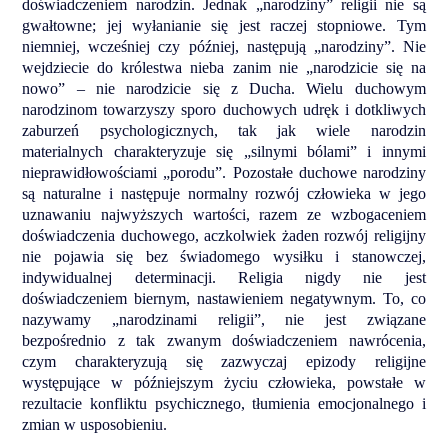
doświadczeniem narodzin. Jednak „narodziny” religii nie są
gwałtowne; jej wyłanianie się jest raczej stopniowe. Tym
niemniej, wcześniej czy później, następują „narodziny”. Nie
wejdziecie do królestwa nieba zanim nie „narodzicie się na
nowo” – nie narodzicie się z Ducha. Wielu duchowym
narodzinom towarzyszy sporo duchowych udręk i dotkliwych
zaburzeń psychologicznych, tak jak wiele narodzin
materialnych charakteryzuje się „silnymi bólami” i innymi
nieprawidłowościami „porodu”. Pozostałe duchowe narodziny
są naturalne i następuje normalny rozwój człowieka w jego
uznawaniu najwyższych wartości, razem ze wzbogaceniem
doświadczenia duchowego, aczkolwiek żaden rozwój religijny
nie pojawia się bez świadomego wysiłku i stanowczej,
indywidualnej determinacji. Religia nigdy nie jest
doświadczeniem biernym, nastawieniem negatywnym. To, co
nazywamy „narodzinami religii”, nie jest związane
bezpośrednio z tak zwanym doświadczeniem nawrócenia,
czym charakteryzują się zazwyczaj epizody religijne
występujące w późniejszym życiu człowieka, powstałe w
rezultacie konfliktu psychicznego, tłumienia emocjonalnego i
zmian w usposobieniu.