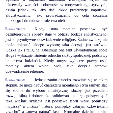
lekceważy wartości osobowości w motywach egoistycznych,
działa jednak tak, aby dać lekkie preferencje impulsowi
altruistycznemu, jako prowadzącemu do celu szczęścia
ludzkiego i do radości królestwa nieba.
Kiedy istota moralna postanowi być
103:2.8 (1131.7)
bezinteresowną i kiedy staje w obliczu bodźca egoistycznego,
jest to prymitywne doświadczenie religijne. Żadne zwierzę nie
może dokonać takiego wyboru; taka decyzja jest zarówno
ludzka jak i religijna. Obejmuje ona fakt uświadomienia sobie
Boga i wykazuje istnienie odruchu służby społecznej, podstawy
braterstwa ludzkości. Kiedy umysł wybierze prawy osąd
moralny, aktem wolnej woli, taka decyzja stanowi
doświadczenie religijne.
Jednak zanim dziecko rozwinie się w takim
103:2.9 (1131.8)
stopniu, że może nabyć charakteru moralnego i tym samym stać
się zdolne do wyboru altruistycznej służby, już przedtem
rozwija silną i dobrze skonsolidowaną naturę egoistyczną. I
taka właśnie sytuacja jest podstawą teorii walki pomiędzy
„wyższą” a „niższą” naturą, pomiędzy „starym człowiekiem
grzechu” a „nową naturą” łaski. Normalne dziecko bardzo