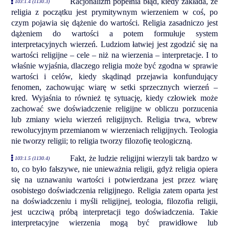
Racjonalizm popełnia błąd, kiedy zakłada, że
103:1.4 (1130.3)
religia z początku jest prymitywnym wierzeniem w coś, po
czym pojawia się dążenie do wartości. Religia zasadniczo jest
dążeniem do wartości a potem formułuje system
interpretacyjnych wierzeń. Ludziom łatwiej jest zgodzić się na
wartości religijne – cele – niż na wierzenia – interpretacje. I to
właśnie wyjaśnia, dlaczego religia może być zgodna w sprawie
wartości i celów, kiedy skądinąd przejawia konfundujący
fenomen, zachowując wiarę w setki sprzecznych wierzeń –
kred. Wyjaśnia to również tę sytuację, kiedy człowiek może
zachować swe doświadczenie religijne w obliczu porzucenia
lub zmiany wielu wierzeń religijnych. Religia trwa, wbrew
rewolucyjnym przemianom w wierzeniach religijnych. Teologia
nie tworzy religii; to religia tworzy filozofię teologiczną.
Fakt, że ludzie religijni wierzyli tak bardzo w
103:1.5 (1130.4)
to, co było fałszywe, nie unieważnia religii, gdyż religia opiera
się na uznawaniu wartości i potwierdzana jest przez wiarę
osobistego doświadczenia religijnego. Religia zatem oparta jest
na doświadczeniu i myśli religijnej, teologia, filozofia religii,
jest uczciwą próbą interpretacji tego doświadczenia. Takie
interpretacyjne wierzenia mogą być prawidłowe lub