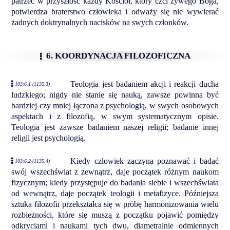
patrzeć w przyszłość każdy Kościół, który czci żywego Boga,
potwierdza braterstwo człowieka i odważy się nie wywierać
żadnych doktrynalnych nacisków na swych członków.
6. KOORDYNACJA FILOZOFICZNA
Teologia jest badaniem akcji i reakcji ducha
103:6.1 (1135.3)
ludzkiego; nigdy nie stanie się nauką, zawsze powinna być
bardziej czy mniej łączona z psychologią, w swych osobowych
aspektach i z filozofią, w swym systematycznym opisie.
Teologia jest zawsze badaniem naszej religii; badanie innej
religii jest psychologią.
Kiedy człowiek zaczyna poznawać i badać
103:6.2 (1135.4)
swój wszechświat z zewnątrz, daje początek różnym naukom
fizycznym; kiedy przystępuje do badania siebie i wszechświata
od wewnątrz, daje początek teologii i metafizyce. Późniejsza
sztuka filozofii przekształca się w próbę harmonizowania wielu
rozbieżności, które się muszą z początku pojawić pomiędzy
odkryciami i naukami tych dwu, diametralnie odmiennych