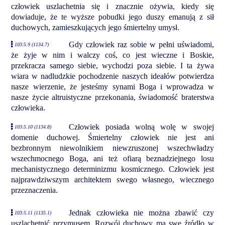
człowiek uszlachetnia się i znacznie ożywia, kiedy się
dowiaduje, że te wyższe pobudki jego duszy emanują z sił
duchowych, zamieszkujących jego śmiertelny umysł.
Gdy człowiek raz sobie w pełni uświadomi,
103:5.9 (1134.7)
że żyje w nim i walczy coś, co jest wieczne i Boskie,
przekracza samego siebie, wychodzi poza siebie. I ta żywa
wiara w nadludzkie pochodzenie naszych ideałów potwierdza
nasze wierzenie, że jesteśmy synami Boga i wprowadza w
nasze życie altruistyczne przekonania, świadomość braterstwa
człowieka.
Człowiek posiada wolną wolę w swojej
103:5.10 (1134.8)
domenie duchowej. Śmiertelny człowiek nie jest ani
bezbronnym niewolnikiem niewzruszonej wszechwładzy
wszechmocnego Boga, ani też ofiarą beznadziejnego losu
mechanistycznego determinizmu kosmicznego. Człowiek jest
najprawdziwszym architektem swego własnego, wiecznego
przeznaczenia.
Jednak człowieka nie można zbawić czy
103:5.11 (1135.1)
uszlachetnić przymusem. Rozwój duchowy ma swe źródło w