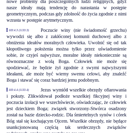
nowe problemy dla poszczególnych ludzi religijnych, gdyż
nasze ideały mają tendencję do narastania w postępie
geometrycznym, podczas gdy zdolność do życia zgodnie z nimi
wzrasta w postępie arytmetycznym.
Poczucie winy (nie świadomość grzechu)
103:4.3 (1133.3)
wywodzi się albo z zakłóconej komunii duchowej albo z
obniżenia ideałów moralnych człowieka. Uwolnić się od tak
kłopotliwego położenia można tylko przez uświadomienie
sobie, że czyjeś najwyższe, moralne ideały niekoniecznie są
równoznaczne z wolą Boga. Człowiek nie może się
spodziewać, że będzie żył zgodnie z swymi najwyższymi
ideałami, ale może być wierny swemu celowi, aby znaleźć
Boga i stawać się coraz bardziej jemu podobnym.
Jezus wymiótł wszelkie obrzędy ofiarowania
103:4.4 (1133.4)
i pokuty. Zlikwidował podłoże wszelkiej fikcyjnej winy i
poczucia izolacji we wszechświecie, oświadczając, że człowiek
jest dzieckiem Boga; związek stworzony-Stwórca osadzony
został na bazie dziecko-rodzic. Dla śmiertelnych synów i córek
Bóg stał się kochającym Ojcem. Wszelkie obrzędy, nie będące
usankcjonowaną częścią tak serdecznych związków