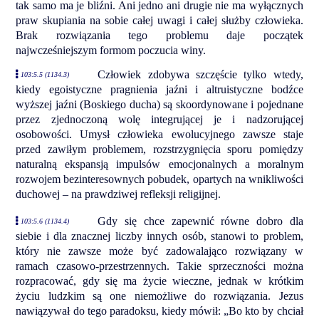
tak samo ma je bliźni. Ani jedno ani drugie nie ma wyłącznych
praw skupiania na sobie całej uwagi i całej służby człowieka.
Brak rozwiązania tego problemu daje początek
najwcześniejszym formom poczucia winy.
Człowiek zdobywa szczęście tylko wtedy,
103:5.5 (1134.3)
kiedy egoistyczne pragnienia jaźni i altruistyczne bodźce
wyższej jaźni (Boskiego ducha) są skoordynowane i pojednane
przez zjednoczoną wolę integrującej je i nadzorującej
osobowości. Umysł człowieka ewolucyjnego zawsze staje
przed zawiłym problemem, rozstrzygnięcia sporu pomiędzy
naturalną ekspansją impulsów emocjonalnych a moralnym
rozwojem bezinteresownych pobudek, opartych na wnikliwości
duchowej – na prawdziwej refleksji religijnej.
Gdy się chce zapewnić równe dobro dla
103:5.6 (1134.4)
siebie i dla znacznej liczby innych osób, stanowi to problem,
który nie zawsze może być zadowalająco rozwiązany w
ramach czasowo-przestrzennych. Takie sprzeczności można
rozpracować, gdy się ma życie wieczne, jednak w krótkim
życiu ludzkim są one niemożliwe do rozwiązania. Jezus
nawiązywał do tego paradoksu, kiedy mówił: „Bo kto by chciał