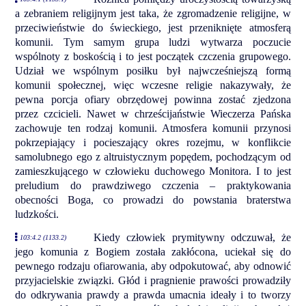
a zebraniem religijnym jest taka, że zgromadzenie religijne, w
przeciwieństwie do świeckiego, jest przeniknięte atmosferą
komunii. Tym samym grupa ludzi wytwarza poczucie
wspólnoty z boskością i to jest początek czczenia grupowego.
Udział we wspólnym posiłku był najwcześniejszą formą
komunii społecznej, więc wczesne religie nakazywały, że
pewna porcja ofiary obrzędowej powinna zostać zjedzona
przez czcicieli. Nawet w chrześcijaństwie Wieczerza Pańska
zachowuje ten rodzaj komunii. Atmosfera komunii przynosi
pokrzepiający i pocieszający okres rozejmu, w konflikcie
samolubnego ego z altruistycznym popędem, pochodzącym od
zamieszkującego w człowieku duchowego Monitora. I to jest
preludium do prawdziwego czczenia – praktykowania
obecności Boga, co prowadzi do powstania braterstwa
ludzkości.
Kiedy człowiek prymitywny odczuwał, że
103:4.2 (1133.2)
jego komunia z Bogiem została zakłócona, uciekał się do
pewnego rodzaju ofiarowania, aby odpokutować, aby odnowić
przyjacielskie związki. Głód i pragnienie prawości prowadziły
do odkrywania prawdy a prawda umacnia ideały i to tworzy