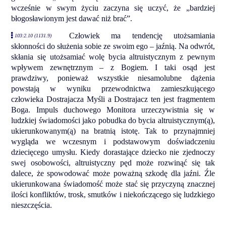
wcześnie w swym życiu zaczyna się uczyć, że „bardziej
błogosławionym jest dawać niż brać”.
Człowiek ma tendencję utożsamiania
103:2.10 (1131.9)
skłonności do służenia sobie ze swoim ego – jaźnią. Na odwrót,
skłania się utożsamiać wolę bycia altruistycznym z pewnym
wpływem zewnętrznym – z Bogiem. I taki osąd jest
prawdziwy, ponieważ wszystkie niesamolubne dążenia
powstają w wyniku przewodnictwa zamieszkującego
człowieka Dostrajacza Myśli a Dostrajacz ten jest fragmentem
Boga. Impuls duchowego Monitora urzeczywistnia się w
ludzkiej świadomości jako pobudka do bycia altruistycznym(ą),
ukierunkowanym(ą) na bratnią istotę. Tak to przynajmniej
wygląda we wczesnym i podstawowym doświadczeniu
dziecięcego umysłu. Kiedy dorastające dziecko nie zjednoczy
swej osobowości, altruistyczny pęd może rozwinąć się tak
dalece, że spowodować może poważną szkodę dla jaźni. Źle
ukierunkowana świadomość może stać się przyczyną znacznej
ilości konfliktów, trosk, smutków i niekończącego się ludzkiego
nieszczęścia.