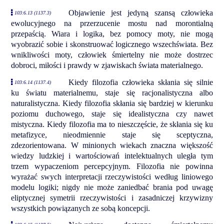
Objawienie jest jedyną szansą człowieka
103:6.13 (1137.3)
ewolucyjnego na przerzucenie mostu nad morontialną
przepaścią. Wiara i logika, bez pomocy moty, nie mogą
wyobrazić sobie i skonstruować logicznego wszechświata. Bez
wnikliwości moty, człowiek śmiertelny nie może dostrzec
dobroci, miłości i prawdy w zjawiskach świata materialnego.
Kiedy filozofia człowieka skłania się silnie
103:6.14 (1137.4)
ku światu materialnemu, staje się racjonalistyczna albo
naturalistyczna. Kiedy filozofia skłania się bardziej w kierunku
poziomu duchowego, staje się idealistyczna czy nawet
mistyczna. Kiedy filozofia ma to nieszczęście, że skłania się ku
metafizyce, nieodmiennie staje się sceptyczna,
zdezorientowana. W minionych wiekach znaczna większość
wiedzy ludzkiej i wartościowań intelektualnych uległa tym
trzem wypaczeniom percepcyjnym. Filozofia nie powinna
wyrażać swych interpretacji rzeczywistości według liniowego
modelu logiki; nigdy nie może zaniedbać brania pod uwagę
eliptycznej symetrii rzeczywistości i zasadniczej krzywizny
wszystkich powiązanych ze sobą koncepcji.