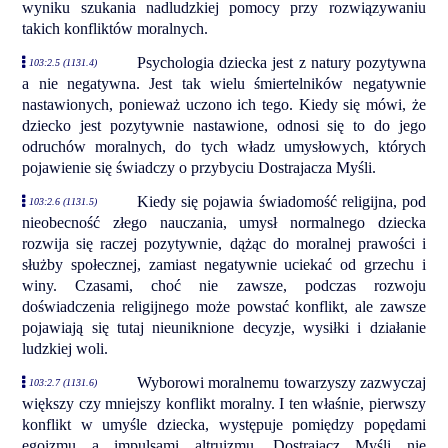
wyniku szukania nadludzkiej pomocy przy rozwiązywaniu
takich konfliktów moralnych.
Psychologia dziecka jest z natury pozytywna
103:2.5 (1131.4)
a nie negatywna. Jest tak wielu śmiertelników negatywnie
nastawionych, ponieważ uczono ich tego. Kiedy się mówi, że
dziecko jest pozytywnie nastawione, odnosi się to do jego
odruchów moralnych, do tych władz umysłowych, których
pojawienie się świadczy o przybyciu Dostrajacza Myśli.
Kiedy się pojawia świadomość religijna, pod
103:2.6 (1131.5)
nieobecność złego nauczania, umysł normalnego dziecka
rozwija się raczej pozytywnie, dążąc do moralnej prawości i
służby społecznej, zamiast negatywnie uciekać od grzechu i
winy. Czasami, choć nie zawsze, podczas rozwoju
doświadczenia religijnego może powstać konflikt, ale zawsze
pojawiają się tutaj nieuniknione decyzje, wysiłki i działanie
ludzkiej woli.
Wyborowi moralnemu towarzyszy zazwyczaj
103:2.7 (1131.6)
większy czy mniejszy konflikt moralny. I ten właśnie, pierwszy
konflikt w umyśle dziecka, występuje pomiędzy popędami
egoizmu a impulsami altruizmu. Dostrajacz Myśli nie