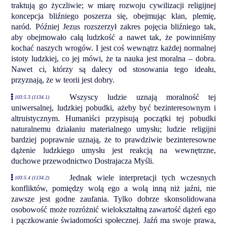
traktują go życzliwie; w miarę rozwoju cywilizacji religijnej
koncepcja bliźniego poszerza się, obejmując klan, plemię,
naród. Później Jezus rozszerzył zakres pojęcia bliźniego tak,
aby obejmowało całą ludzkość a nawet tak, że powinniśmy
kochać naszych wrogów. I jest coś wewnątrz każdej normalnej
istoty ludzkiej, co jej mówi, że ta nauka jest moralna – dobra.
Nawet ci, którzy są dalecy od stosowania tego ideału,
przyznają, że w teorii jest dobry.
Wszyscy ludzie uznają moralność tej
103:5.3 (1134.1)
uniwersalnej, ludzkiej pobudki, ażeby być bezinteresownym i
altruistycznym. Humaniści przypisują początki tej pobudki
naturalnemu działaniu materialnego umysłu; ludzie religijni
bardziej poprawnie uznają, że to prawdziwie bezinteresowne
dążenie ludzkiego umysłu jest reakcją na wewnętrzne,
duchowe przewodnictwo Dostrajacza Myśli.
Jednak wiele interpretacji tych wczesnych
103:5.4 (1134.2)
konfliktów, pomiędzy wolą ego a wolą inną niż jaźni, nie
zawsze jest godne zaufania. Tylko dobrze skonsolidowana
osobowość może rozróżnić wielokształtną zawartość dążeń ego
i pączkowanie świadomości społecznej. Jaźń ma swoje prawa,