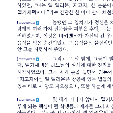
하였던, “나는
,
, 한 분뿐
엘 엘리온
지고자
이다.”라는 간단한 한 마디 안에 체현
멜기세덱
놀랬던 그 양치기가 정신을 차
93:2.2 (1015.2)
람에게 여러 가지 질문들을 퍼부은 후에, 그는
권하였으며, 이것은
가 자신의 긴 우
마키벤타
음식을 먹은 순간이었고 그 음식물은 물질적인 
안 그를 지탱시켜 주었다.
그리고 그 날 밤에, 그들이 
93:2.3 (1015.3)
때,
은
의 실체에 대한 진리를
멜기세덱
하느님
시작하였으며, 그는 자기 손을 털면서
에
암돈
“
이신
은 창공에 있는 별들의
지고자
엘 엘리온
있는 바로 이 땅도 지으셨으며, 또한 하늘에 
몇 해가 지나지 않아서
멜기
93:2.4 (1015.4)
루게 되는 핵심이 될 학생들과 제자들 그리고 
아들였다. 그는 곧
이신
의 