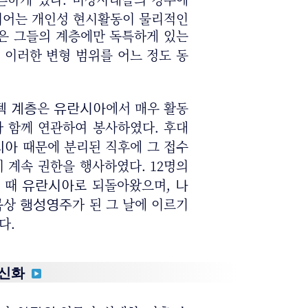
심지어는 개인성 현시활동이 물리적인
은 그들의 계층에만 독특하게 있는
 이러한 변형 범위를 어느 정도 동
은
에서 매우 활동
덱 계층
유란시아
 함께 연관하여 봉사하였다. 후대
때문에 분리된 직후에 그 접수
티아
 계속 권한을 행사하였다. 12명의
 때
로 되돌아왔으며,
유란시아
나
목상
가 된 그 날에 이르기
행성영주
다.
육신화