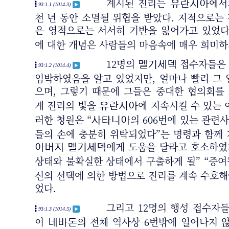
계시된 진리는
에
유란시아
93:1.1 (1014.3)
천 년 동안 소멸될 위협을 받았다. 지적으로는
은 영적으로는 서서히 기반을 잃어가고 있었다. 
에 대한 개념은 사람들의 마음속에 매우 희미하
12명의
접수자들은
멜기세덱
93:1.2 (1014.4)
임박하였음을 알고 있었지만, 얼마나 빨리 그
으며, 그렇기 때문에 그들은 중대한 협의회
게 진리의 빛을
에 지속시킬 수 있는 
유란시아
러한 청원은 “
의 606번에 있는 관련
사타니아
들의 손에 충분히 위탁되었다”는 명령과 함께
에게 도움을 달라고 호소하였
아버지
멜기세덱
상태와 불확실한 상태에서 구출하게 될” “증
신의 선택에 의한 방법으로 진리를 계속 수호
었다.
그리고 12명의 행성 접수자
93:1.3 (1014.5)
이
의 전체 역사상 6번밖에 일어나지 
네바돈