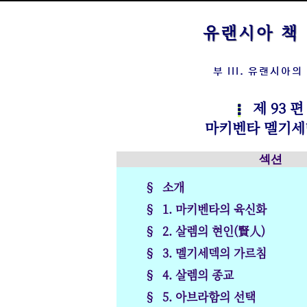
유랜시아 
부 III. 유랜시아의
제 93 편
마키벤타 멜기
섹션
§ 소개
§ 1. 마키벤타의 육신화
§ 2. 살렘의 현인(賢人)
§ 3. 멜기세덱의 가르침
§ 4. 살렘의 종교
§ 5. 아브라함의 선택