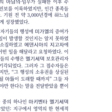
서의
-임무가 실패한 이후 수
아담의
 진보를 이룩하였지만, 인간 종족들
기원 전 약 3,000년경에
하느님
게 성장했었다.
 자기들의 행성에
의 증여가
미가엘
 일이 발생할 것인지는 알지 못하였
를 소집하였고
의
에
에덴시아
지고자
어떤 일을 해달라고 요청하였다. 이
사들의 수행은
보호관리자
멜기세덱
 기각되었다. 그러자 그 접수자들은
지만, “그 행성의 소유권을 상실된
여될
이 도래할 때까지” 그들 자
아들
해야만 한다는 말을 전달받았을 뿐이
들 중의 하나인
마키벤타
멜기세덱
않았던: 지구에서 영역의 한 현세적