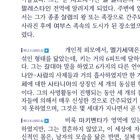
지고자
엘 엘리온
전역에 알려지게 되었다. 주변에 
팔레스타인
서는 그가 종종
의 왕 또는 족장으로 간주
살렘
사라진 후에
족속의 도시가 된 장소였으
여부스
렸다.
개인적 외모에서,
은
멜기세덱
93:2.5 (1015.5)
섞인 형태를 닮았는데, 키는 거의 6피트에 달
다. 그는
말을 하였고 6가지의 다른 언
갈대아
의 사제들과 거의 흡사하였지만 한 
나안-사람
에 대한
의 상징인 세 개의 동심원 
체
사타니아
이다. 그의 사명활동이 진행되는 동안 세 개의 
자들에 의해서 매우 신성한 것으로 간주되었기
지 못하였으며, 그것은 몇 세대가 지나면서 곧 
비록
가 영역에 있
마키벤타
93:2.6 (1015.6)
하였지만, 그는 결혼하지 않았고, 이 세상에 자
신적인 몸은, 남자의 모습을 닮은 반면, 실체