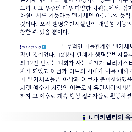
멜기세덱
그리고 그 우주의 매우 다양한 차원들에서, 
차원에서도 기능하는
의 능력
멜기세덱 아들들
것이다. 오직
들만이 개인성 기능의
생명운반자
참할 수 있을 뿐이다.
우주적인 아들관계인
멜기세
93:0.2 (1014.2)
적인 것이었다. 12명의 단체가
들과
생명운반자
의 12인 단체는 너희가 사는 세계가
칼리가스
자가 되었고
과
의 시대가 이를 때까지
아담
이브
이
들은
과
가 불이행하였을
멜기세덱
아담
이브
가
로서
의 명
사렛
예수
사람의 아들
유란시아
까지 그 이후로 계속 행성 접수자들로 활동하였
1. 마키벤타의 