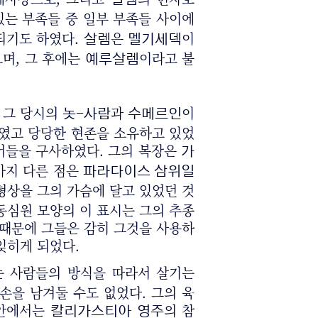
살렘
있는 부족들 중 일부 부족들 사이에
되기도 하였다.
은
이
살렘
멜기세덱
며, 그 후에는
이라고 불
예루살렘
 그 당시의
과
이
놋-사람
수메르인
하였고 당당한 현존을 소유하고 있었
어들을 구사하였다. 그의 복장은
가
가지 다른 점은
파라다이스 삼위일
형상을 그의 가슴에 달고 있었던 것
동심원 모양의 이 표시는 그의 추종
 때문에 그들은 감히 그것을 사용하
잊히게 되었다.
는 사람들의 방식을 따라서 살기는
손을 남겨둘 수도 없었다. 그의 육
 안에서는
의 참
칼리가스티아
영주