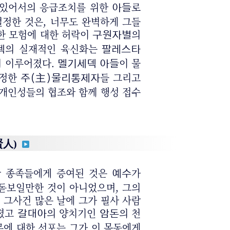
 있어서의 응급조치를 위한
로
아들
결정한 것은, 너무도 완벽하게 그들
한 모험에 대한 허락이
의
구원자별
의 실재적인 육신화는
덱
팔레스타
서 이루어졌다.
이 물
멜기세덱 아들
특정한
들 그리고
주(主)물리통제자
 개인성들의 협조와 함께 행성 접수
賢人)
간 종족들에게 증여된 것은
가
예수
 돋보일만한 것이 아니었으며, 그의
 그사건 많은 날에 그가 필사 사람
졌고
의 양치기인
의 천
갈대아
암돈
무에 대한 선포는 그가 이 목동에게