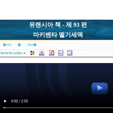
유랜시아 책 - 제 93 편
마키벤타 멜기세덱
092
094
DOWNLOADS ➔