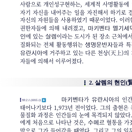
사람으로 개인성구현하는, 세계적 사명활동에
자기 자신을 내어주는 일을 자진해서 하기로 
자신의 자원들을 사용하였기 때문이었다. 이러
권한자들에 의해 내려졌고,
마키벤타
멜기세
에 있는
이라는 도시가 된 장소 근처에
인
살렘
질화되는 전체 활동행위는
들과 
생명운반자
에 거주하고 있는 다른 천상(天上)의
유란시아
자들에 의해서 이루어졌다.
2. 살렘의 현인(
가
의 인
마키벤타
유란시아
93:2.1 (1015.1)
태어나기보다 1,973년 전이었다. 그의 출현은
물질화 과정은 인간들의 눈에 목격되지 않았다.
에게 처음으로 나타난 것은,
혈통을 가
수메르
막으로 그가 들어갔을 때였다. 그리고 그의 임