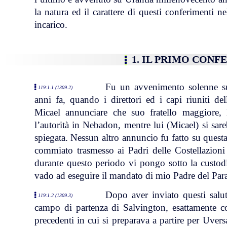
la natura ed il carattere di questi conferimenti n
incarico.
1. IL PRIMO CON
Fu un avvenimento solenne su
119:1.1 (1309.2)
anni fa, quando i direttori ed i capi riuniti d
Micael annunciare che suo fratello maggiore,
l’autorità in Nebadon, mentre lui (Micael) si sa
spiegata. Nessun altro annuncio fu fatto su quest
commiato trasmesso ai Padri delle Costellazioni c
durante questo periodo vi pongo sotto la custod
vado ad eseguire il mandato di mio Padre del Par
Dopo aver inviato questi salu
119:1.2 (1309.3)
campo di partenza di Salvington, esattamente c
precedenti in cui si preparava a partire per Uver