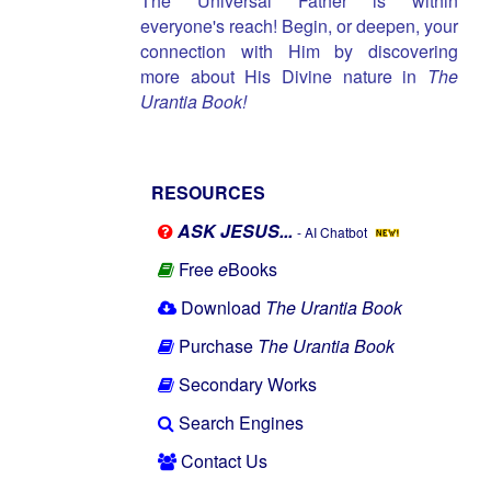
The Universal Father is within
everyone's reach! Begin, or deepen, your
connection with Him by discovering
more about His Divine nature in
The
Urantia Book!
RESOURCES
ASK JESUS...
- AI Chatbot
Free
e
Books
Download
The Urantia Book
Purchase
The Urantia Book
Secondary Works
Search Engines
Contact Us