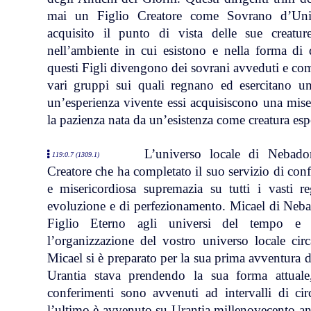
mai un Figlio Creatore come Sovrano d’Uni
acquisito il punto di vista delle sue creatur
nell’ambiente in cui esistono e nella forma di 
questi Figli divengono dei sovrani avveduti e com
vari gruppi sui quali regnano ed esercitano un
un’esperienza vivente essi acquisiscono una mise
la pazienza nata da un’esistenza come creatura esp
L’universo locale di Nebad
119:0.7 (1309.1)
Creatore che ha completato il suo servizio di con
e misericordiosa supremazia su tutti i vasti 
evoluzione e di perfezionamento. Micael di Neba
Figlio Eterno agli universi del tempo e 
l’organizzazione del vostro universo locale circ
Micael si è preparato per la sua prima avventura d
Urantia stava prendendo la sua forma attuale
conferimenti sono avvenuti ad intervalli di cir
l’ultimo è avvenuto su Urantia millenovecento ann