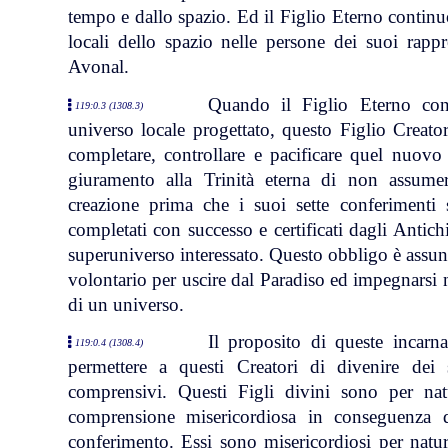
tempo e dallo spazio. Ed il Figlio Eterno continuò
locali dello spazio nelle persone dei suoi rappr
Avonal.
Quando il Figlio Eterno con
119:0.3 (1308.3)
universo locale progettato, questo Figlio Creato
completare, controllare e pacificare quel nuovo 
giuramento alla Trinità eterna di non assume
creazione prima che i suoi sette conferimenti s
completati con successo e certificati dagli Antich
superuniverso interessato. Questo obbligo è assun
volontario per uscire dal Paradiso ed impegnarsi 
di un universo.
Il proposito di queste incarn
119:0.4 (1308.4)
permettere a questi Creatori di divenire dei s
comprensivi. Questi Figli divini sono per na
comprensione misericordiosa in conseguenza d
conferimento. Essi sono misericordiosi per natu