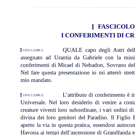
FASCICOLO 
I CONFERIMENTI DI C
QUALE capo degli Astri dell
119:0.1 (1308.1)
assegnato ad Urantia da Gabriele con la missio
conferimenti di Micael di Nebadon, Sovrano del
Nel fare questa presentazione io mi atterrò stret
mio mandato.
L’attributo di conferimento è in
119:0.2 (1308.2)
Universale. Nel loro desiderio di venire a conta
creature viventi loro subordinate, i vari ordini di 
divina dei loro genitori del Paradiso. Il Figlio 
aperto la via in questa pratica, essendosi autoconfe
Havona ai tempi dell’ascensione di Grandfanda e 