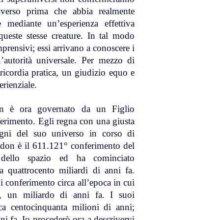
verso prima che abbia realmente
e mediante un’esperienza effettiva
queste stesse creature. In tal modo
prensivi; essi arrivano a conoscere i
’autorità universale. Per mezzo di
ricordia pratica, un giudizio equo e
erienziale.
on è ora governato da un Figlio
ferimento. Egli regna con una giusta
regni del suo universo in corso di
don è il 611.121° conferimento del
dello spazio ed ha cominciato
a quattrocento miliardi di anni fa.
i conferimento circa all’epoca in cui
, un miliardo di anni fa. I suoi
ca centocinquanta milioni di anni;
i fa. Io procederò ora a descrivervi