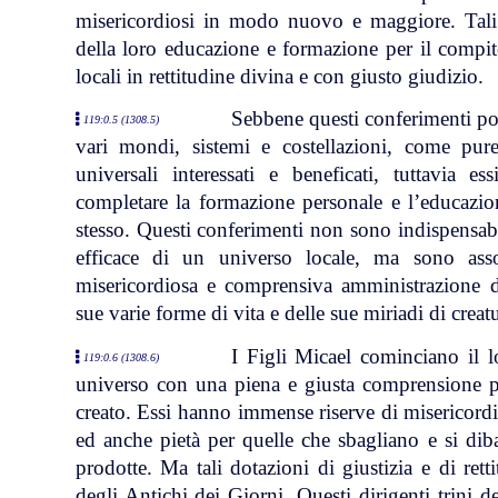
misericordiosi in modo nuovo e maggiore. Tali
della loro educazione e formazione per il compit
locali in rettitudine divina e con giusto giudizio.
Sebbene questi conferimenti po
119:0.5 (1308.5)
vari mondi, sistemi e costellazioni, come pure 
universali interessati e beneficati, tuttavia e
completare la formazione personale e l’educazio
stesso. Questi conferimenti non sono indispensabi
efficace di un universo locale, ma sono asso
misericordiosa e comprensiva amministrazione di
sue varie forme di vita e delle sue miriadi di creat
I Figli Micael cominciano il 
119:0.6 (1308.6)
universo con una piena e giusta comprensione pe
creato. Essi hanno immense riserve di misericordia 
ed anche pietà per quelle che sbagliano e si diba
prodotte. Ma tali dotazioni di giustizia e di ret
degli Antichi dei Giorni. Questi dirigenti trini