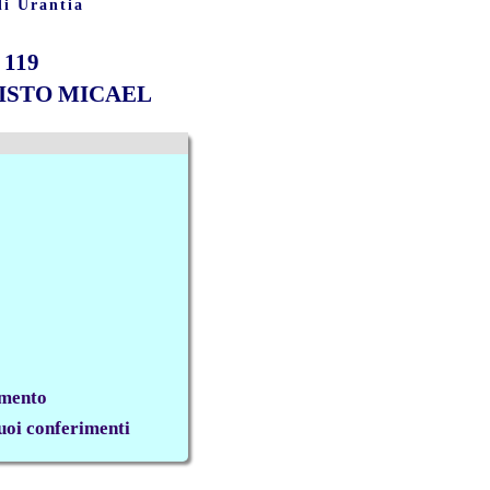
di Urantia
119
RISTO MICAEL
imento
suoi conferimenti