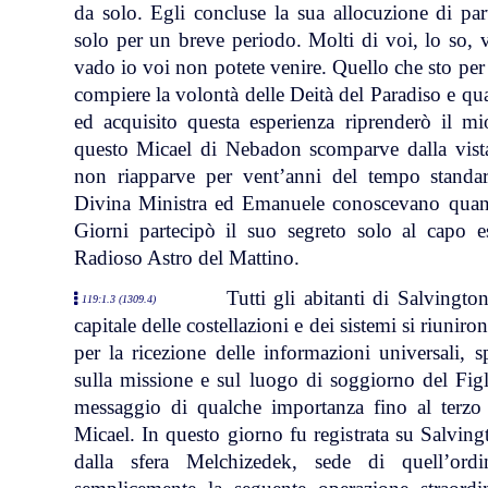
da solo. Egli concluse la sua allocuzione di par
solo per un breve periodo. Molti di voi, lo so,
vado io voi non potete venire. Quello che sto per 
compiere la volontà delle Deità del Paradiso e q
ed acquisito questa esperienza riprenderò il m
questo Micael di Nebadon scomparve dalla vista 
non riapparve per vent’anni del tempo standar
Divina Ministra ed Emanuele conoscevano quant
Giorni partecipò il suo segreto solo al capo es
Radioso Astro del Mattino.
Tutti gli abitanti di Salvingt
119:1.3 (1309.4)
capitale delle costellazioni e dei sistemi si riuniron
per la ricezione delle informazioni universali, 
sulla missione e sul luogo di soggiorno del Fig
messaggio di qualche importanza fino al terzo 
Micael. In questo giorno fu registrata su Salvi
dalla sfera Melchizedek, sede di quell’or