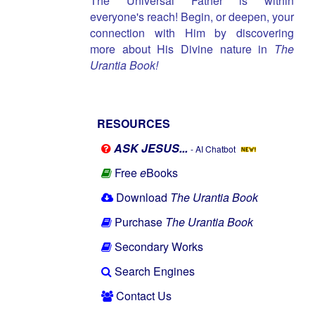
The Universal Father is within
everyone's reach! Begin, or deepen, your
connection with Him by discovering
more about His Divine nature in
The
Urantia Book!
RESOURCES
ASK JESUS...
- AI Chatbot
Free
e
Books
Download
The Urantia Book
Purchase
The Urantia Book
Secondary Works
Search Engines
Contact Us