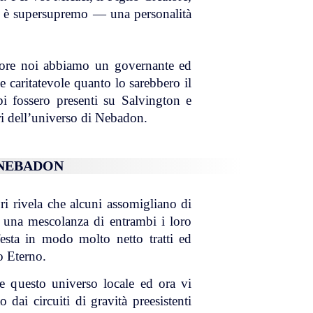
no è supersupremo — una personalità
atore noi abbiamo un governante ed
e caritatevole quanto lo sarebbero il
i fossero presenti su Salvington e
ri dell’universo di Nebadon.
 NEBADON
ri rivela che alcuni assomigliano di
no una mescolanza di entrambi i loro
ifesta in modo molto netto tratti ed
io Eterno.
re questo universo locale ed ora vi
 dai circuiti di gravità preesistenti