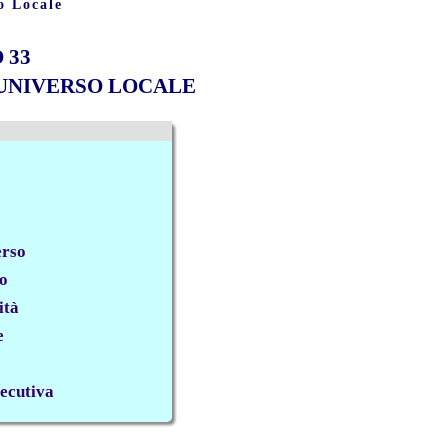
o Locale
 33
UNIVERSO LOCALE
erso
vo
ità
e
secutiva