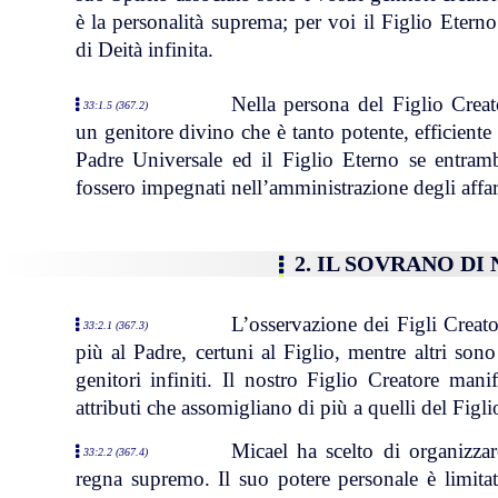
è la personalità suprema; per voi il Figlio Eter
di Deità infinita.
Nella persona del Figlio Cre
33:1.5 (367.2)
un genitore divino che è tanto potente, efficiente 
Padre Universale ed il Figlio Eterno se entramb
fossero impegnati nell’amministrazione degli affa
2. IL SOVRANO DI
L’osservazione dei Figli Creato
33:2.1 (367.3)
più al Padre, certuni al Figlio, mentre altri so
genitori infiniti. Il nostro Figlio Creatore man
attributi che assomigliano di più a quelli del Figl
Micael ha scelto di organizza
33:2.2 (367.4)
regna supremo. Il suo potere personale è limitato