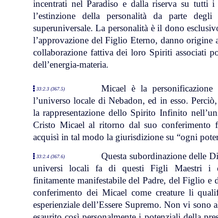
incentrati nel Paradiso e dalla riserva su tutti i
l’estinzione della personalità da parte degl
superuniversale. La personalità è il dono esclusiv
l’approvazione del Figlio Eterno, danno origine a
collaborazione fattiva dei loro Spiriti associati
dell’energia-materia.
Micael è la personificazione
33:2.3 (367.5)
l’universo locale di Nebadon, ed in esso. Perciò
la rappresentazione dello Spirito Infinito nell’u
Cristo Micael al ritorno dal suo conferimento f
acquisì in tal modo la giurisdizione su “ogni potere
Questa subordinazione delle Div
33:2.4 (367.6)
universi locali fa di questi Figli Maestri i d
finitamente manifestabile del Padre, del Figlio e d
conferimento dei Micael come creature li qualif
esperienziale dell’Essere Supremo. Non vi sono al
esaurito così personalmente i potenziali della prese