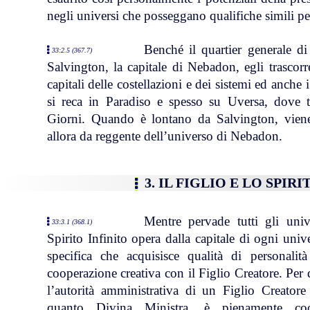
negli universi che posseggano qualifiche simili per
Benché il quartier generale di
33:2.5 (367.7)
Salvington, la capitale di Nebadon, egli trascor
capitali delle costellazioni e dei sistemi ed anche 
si reca in Paradiso e spesso su Uversa, dove t
Giorni. Quando è lontano da Salvington, viene
allora da reggente dell’universo di Nebadon.
3. IL FIGLIO E LO SPIR
Mentre pervade tutti gli uni
33:3.1 (368.1)
Spirito Infinito opera dalla capitale di ogni uni
specifica che acquisisce qualità di personali
cooperazione creativa con il Figlio Creatore. Per
l’autorità amministrativa di un Figlio Creatore
quanto Divina Ministra, è pienamente coop