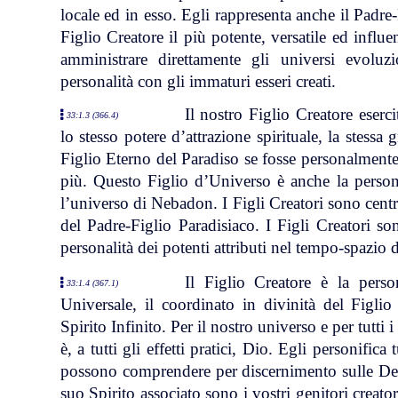
locale ed in esso. Egli rappresenta anche il Padre
Figlio Creatore il più potente, versatile ed influen
amministrare direttamente gli universi evoluz
personalità con gli immaturi esseri creati.
Il nostro Figlio Creatore eserci
33:1.3 (366.4)
lo stesso potere d’attrazione spirituale, la stessa g
Figlio Eterno del Paradiso se fosse personalmente
più. Questo Figlio d’Universo è anche la person
l’universo di Nebadon. I Figli Creatori sono centri 
del Padre-Figlio Paradisiaco. I Figli Creatori son
personalità dei potenti attributi nel tempo-spazio d
Il Figlio Creatore è la perso
33:1.4 (367.1)
Universale, il coordinato in divinità del Figlio
Spirito Infinito. Per il nostro universo e per tutti
è, a tutti gli effetti pratici, Dio. Egli personific
possono comprendere per discernimento sulle Deit
suo Spirito associato sono i vostri genitori creator