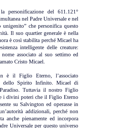
la personificazione del 611.121°
 simultanea nel Padre Universale e nel
o unigenito” che personifica questo
ità. Il suo quartier generale è nella
mora è così stabilita perché Micael ha
sistenza intelligente delle creature:
l nome associato al suo settimo ed
iamato Cristo Micael.
n è il Figlio Eterno, l’associato
 dello Spirito Infinito. Micael di
radiso. Tuttavia il nostro Figlio
e i divini poteri che il Figlio Eterno
esente su Salvington ed operasse in
n’autorità addizionali, perché non
enta anche pienamente ed incorpora
Padre Universale per questo universo