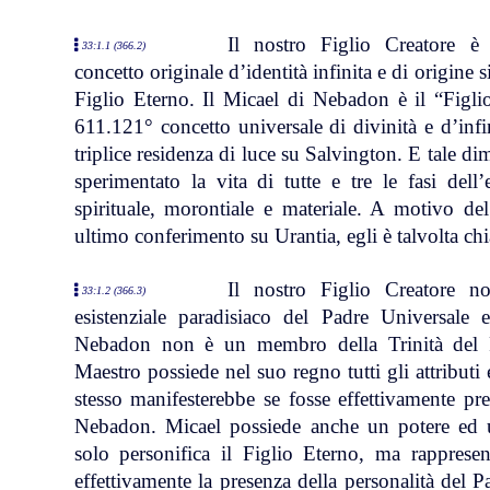
Il nostro Figlio Creatore è 
33:1.1 (366.2)
concetto originale d’identità infinita e di origine
Figlio Eterno. Il Micael di Nebadon è il “Figli
611.121° concetto universale di divinità e d’infin
triplice residenza di luce su Salvington. E tale di
sperimentato la vita di tutte e tre le fasi dell’e
spirituale, morontiale e materiale. A motivo de
ultimo conferimento su Urantia, egli è talvolta ch
Il nostro Figlio Creatore no
33:1.2 (366.3)
esistenziale paradisiaco del Padre Universale e
Nebadon non è un membro della Trinità del Pa
Maestro possiede nel suo regno tutti gli attributi 
stesso manifesterebbe se fosse effettivamente pr
Nebadon. Micael possiede anche un potere ed u
solo personifica il Figlio Eterno, ma rappres
effettivamente la presenza della personalità del 