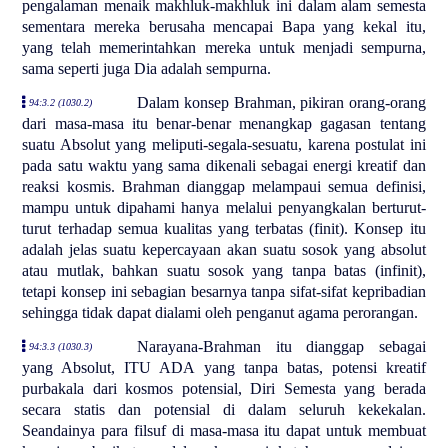
pengalaman menaik makhluk-makhluk ini dalam alam semesta
sementara mereka berusaha mencapai Bapa yang kekal itu,
yang telah memerintahkan mereka untuk menjadi sempurna,
sama seperti juga Dia adalah sempurna.
Dalam konsep Brahman, pikiran orang-orang
94:3.2 (1030.2)
dari masa-masa itu benar-benar menangkap gagasan tentang
suatu Absolut yang meliputi-segala-sesuatu, karena postulat ini
pada satu waktu yang sama dikenali sebagai energi kreatif dan
reaksi kosmis. Brahman dianggap melampaui semua definisi,
mampu untuk dipahami hanya melalui penyangkalan berturut-
turut terhadap semua kualitas yang terbatas (finit). Konsep itu
adalah jelas suatu kepercayaan akan suatu sosok yang absolut
atau mutlak, bahkan suatu sosok yang tanpa batas (infinit),
tetapi konsep ini sebagian besarnya tanpa sifat-sifat kepribadian
sehingga tidak dapat dialami oleh penganut agama perorangan.
Narayana-Brahman itu dianggap sebagai
94:3.3 (1030.3)
yang Absolut, ITU ADA yang tanpa batas, potensi kreatif
purbakala dari kosmos potensial, Diri Semesta yang berada
secara statis dan potensial di dalam seluruh kekekalan.
Seandainya para filsuf di masa-masa itu dapat untuk membuat