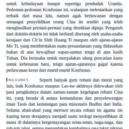
untuk kebudayaan hampir sepertiga penduduk Urantia.
Pedoman-pedoman Konfusian ini, walaupun melestarikan yang
terbaik dari masa lalu, namun agak berlawanan dengan
semangat penyelidikan orang Cina itu sendiri yang telah
menghasilkan prestasi-prestasi yang demikian dipuja. Pengaruh
dari doktrin-doktrin ini tidak berhasil diserang oleh usaha-usaha
kerajaan dari Ch’in Shih Huang Ti maupun oleh ajaran-ajaran
Mo Ti, yang memberitakan suatu persaudaraan yang didasarkan
bukan di atas kewajiban sopan-santun tetapi di atas kasih
Tuhan. Dia berusaha untuk menyalakan ulang pencarian kuno
untuk kebenaran baru, tetapi ajaran-ajarannya gagal karena
perlawanan keras dari murid-murid Konfusius.
Seperti banyak guru rohani dan moral yang
94:6.12 (1034.7)
lain, baik Konfusius maupun Lao-tse akhirnya didewakan oleh
para pengikutnya dalam zaman-zaman kegelapan rohani Cina
itu, yang berada di antara kemunduran dan penyelewengan
iman Taois dan kedatangan para misionaris Budhis dari India.
Selama abad-abad yang merosot secara rohani ini agama ras
kuning turun derajatnya menjadi suatu teologi menyedihkan di
mana di dalamnya bergentayangan setan-setan, naga-naga, dan
roh-roh jahat, semua menandakan kembalinya rasa takut pikiran