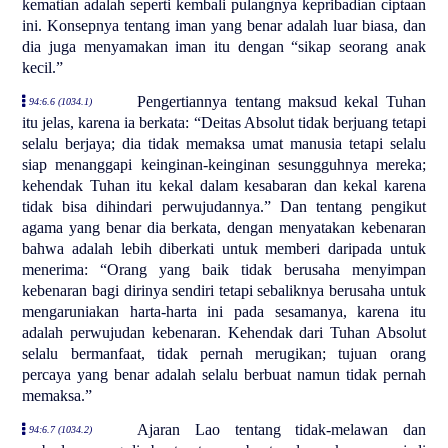
kematian adalah seperti kembali pulangnya kepribadian ciptaan
ini. Konsepnya tentang iman yang benar adalah luar biasa, dan
dia juga menyamakan iman itu dengan “sikap seorang anak
kecil.”
Pengertiannya tentang maksud kekal Tuhan
94:6.6 (1034.1)
itu jelas, karena ia berkata: “Deitas Absolut tidak berjuang tetapi
selalu berjaya; dia tidak memaksa umat manusia tetapi selalu
siap menanggapi keinginan-keinginan sesungguhnya mereka;
kehendak Tuhan itu kekal dalam kesabaran dan kekal karena
tidak bisa dihindari perwujudannya.” Dan tentang pengikut
agama yang benar dia berkata, dengan menyatakan kebenaran
bahwa adalah lebih diberkati untuk memberi daripada untuk
menerima: “Orang yang baik tidak berusaha menyimpan
kebenaran bagi dirinya sendiri tetapi sebaliknya berusaha untuk
mengaruniakan harta-harta ini pada sesamanya, karena itu
adalah perwujudan kebenaran. Kehendak dari Tuhan Absolut
selalu bermanfaat, tidak pernah merugikan; tujuan orang
percaya yang benar adalah selalu berbuat namun tidak pernah
memaksa.”
Ajaran Lao tentang tidak-melawan dan
94:6.7 (1034.2)