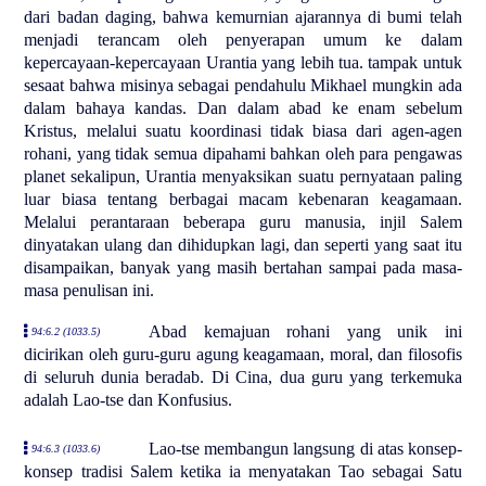
dari badan daging, bahwa kemurnian ajarannya di bumi telah
menjadi terancam oleh penyerapan umum ke dalam
kepercayaan-kepercayaan Urantia yang lebih tua. tampak untuk
sesaat bahwa misinya sebagai pendahulu Mikhael mungkin ada
dalam bahaya kandas. Dan dalam abad ke enam sebelum
Kristus, melalui suatu koordinasi tidak biasa dari agen-agen
rohani, yang tidak semua dipahami bahkan oleh para pengawas
planet sekalipun, Urantia menyaksikan suatu pernyataan paling
luar biasa tentang berbagai macam kebenaran keagamaan.
Melalui perantaraan beberapa guru manusia, injil Salem
dinyatakan ulang dan dihidupkan lagi, dan seperti yang saat itu
disampaikan, banyak yang masih bertahan sampai pada masa-
masa penulisan ini.
Abad kemajuan rohani yang unik ini
94:6.2 (1033.5)
dicirikan oleh guru-guru agung keagamaan, moral, dan filosofis
di seluruh dunia beradab. Di Cina, dua guru yang terkemuka
adalah Lao-tse dan Konfusius.
Lao-tse membangun langsung di atas konsep-
94:6.3 (1033.6)
konsep tradisi Salem ketika ia menyatakan Tao sebagai Satu