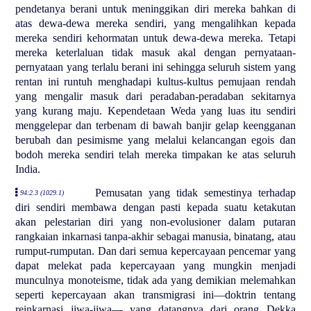
pendetanya berani untuk meninggikan diri mereka bahkan di
atas dewa-dewa mereka sendiri, yang mengalihkan kepada
mereka sendiri kehormatan untuk dewa-dewa mereka. Tetapi
mereka keterlaluan tidak masuk akal dengan pernyataan-
pernyataan yang terlalu berani ini sehingga seluruh sistem yang
rentan ini runtuh menghadapi kultus-kultus pemujaan rendah
yang mengalir masuk dari peradaban-peradaban sekitarnya
yang kurang maju. Kependetaan Weda yang luas itu sendiri
menggelepar dan terbenam di bawah banjir gelap keengganan
berubah dan pesimisme yang melalui kelancangan egois dan
bodoh mereka sendiri telah mereka timpakan ke atas seluruh
India.
Pemusatan yang tidak semestinya terhadap
94:2.3 (1029.1)
diri sendiri membawa dengan pasti kepada suatu ketakutan
akan pelestarian diri yang non-evolusioner dalam putaran
rangkaian inkarnasi tanpa-akhir sebagai manusia, binatang, atau
rumput-rumputan. Dan dari semua kepercayaan pencemar yang
dapat melekat pada kepercayaan yang mungkin menjadi
munculnya monoteisme, tidak ada yang demikian melemahkan
seperti kepercayaan akan transmigrasi ini—doktrin tentang
reinkarnasi jiwa-jiwa— yang datangnya dari orang Dekka