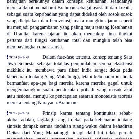
kemajuan berikutnya dalam konsepsi ketuhanan, seandainya
mereka dapat memahami Brahman sebagai asosiatif dan kreatif,
sebagai suatu kepribadian yang dapat didekati oleh sosok-sosok
yang diciptakan dan berevolusi, maka mungkin ajaran seperti
itu menjadi penggambaran yang paling maju tentang Ketuhanan
di Urantia, karena ajaran itu akan mencakup lima tingkat
pertama dari fungsi ketuhanan total dan mungkin telah bisa
membayangkan dua sisanya.
Dalam fase-fase tertentu, konsep tentang Satu
94:3.4 (1030.4)
Jiwa Semesta sebagai totalitas penjumlahan semua eksistensi
makhluk itu membawa para filsuf India sangat dekat pada
kebenaran tentang Sang Mahatinggi, tetapi kebenaran ini tidak
bermanfaat apa-apa bagi mereka karena mereka gagal untuk
mengembangkan suatu pendekatan pribadi yang masuk akal
atau rasional menuju ke pencapaian sasaran monoteistis teoretis
mereka tentang Narayana-Brahman.
Prinsip karma tentang kontinuitas sebab-
94:3.5 (1030.5)
akibat adalah, lagi-lagi, sangat dekat pada kebenaran tentang
sintesis dampak semua tindakan ruang-waktu dalam kehadiran
Deitas dari Yang Mahatinggi; tetapi dalil ini tidak pernah