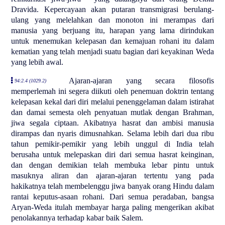
Dravida. Kepercayaan akan putaran transmigrasi berulang-
ulang yang melelahkan dan monoton ini merampas dari
manusia yang berjuang itu, harapan yang lama dirindukan
untuk menemukan kelepasan dan kemajuan rohani itu dalam
kematian yang telah menjadi suatu bagian dari keyakinan Weda
yang lebih awal.
Ajaran-ajaran yang secara filosofis
94:2.4 (1029.2)
memperlemah ini segera diikuti oleh penemuan doktrin tentang
kelepasan kekal dari diri melalui penenggelaman dalam istirahat
dan damai semesta oleh penyatuan mutlak dengan Brahman,
jiwa segala ciptaan. Akibatnya hasrat dan ambisi manusia
dirampas dan nyaris dimusnahkan. Selama lebih dari dua ribu
tahun pemikir-pemikir yang lebih unggul di India telah
berusaha untuk melepaskan diri dari semua hasrat keinginan,
dan dengan demikian telah membuka lebar pintu untuk
masuknya aliran dan ajaran-ajaran tertentu yang pada
hakikatnya telah membelenggu jiwa banyak orang Hindu dalam
rantai keputus-asaan rohani. Dari semua peradaban, bangsa
Aryan-Weda itulah membayar harga paling mengerikan akibat
penolakannya terhadap kabar baik Salem.