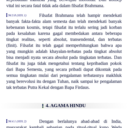
vital ini secara fatal tidak ada dalam filsafat Brahmana.
Filsafat Brahmana telah hampir mendekati
94:3.8 (1031.1)
banyak fakta-fakta alam semesta dan telah mendekati banyak
kebenaran kosmis, tetapi filsafat itu terlalu sering jadi korban
pada kesalahan karena gagal membedakan antara beberapa
tingkat realitas, seperti absolut, transendental, dan terbatas
(finit). Filsafat itu telah gagal memperhitungkan bahwa apa
yang mungkin adalah khayalan-terbatas pada tingkat absolut
bisa menjadi nyata secara absolut pada tingkatan terbatas. Dan
filsafat itu juga tidak mengetahui tentang kepribadian pokok
dari Bapa Semesta, yang secara pribadi dapat dikontak pada
semua tingkatan mulai dari pengalaman terbatasnya makhluk
yang berevolusi itu dengan Tuhan, naik sampai ke pengalaman
tak terbatas Putra Kekal dengan Bapa Firdaus.
4. AGAMA HINDU
Dengan berlalunya abad-abad di India,
94:4.1 (1031.2)
masyarakat kembali sebagian pada ritual-ritual kuno Weda