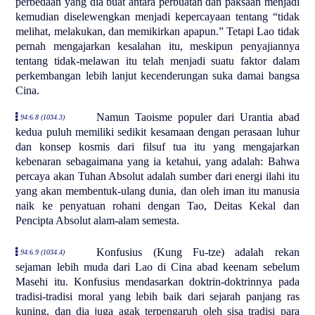
perbedaan yang dia buat antara perbuatan dan paksaan menjadi
kemudian diselewengkan menjadi kepercayaan tentang “tidak
melihat, melakukan, dan memikirkan apapun.” Tetapi Lao tidak
pernah mengajarkan kesalahan itu, meskipun penyajiannya
tentang tidak-melawan itu telah menjadi suatu faktor dalam
perkembangan lebih lanjut kecenderungan suka damai bangsa
Cina.
Namun Taoisme populer dari Urantia abad
94:6.8 (1034.3)
kedua puluh memiliki sedikit kesamaan dengan perasaan luhur
dan konsep kosmis dari filsuf tua itu yang mengajarkan
kebenaran sebagaimana yang ia ketahui, yang adalah: Bahwa
percaya akan Tuhan Absolut adalah sumber dari energi ilahi itu
yang akan membentuk-ulang dunia, dan oleh iman itu manusia
naik ke penyatuan rohani dengan Tao, Deitas Kekal dan
Pencipta Absolut alam-alam semesta.
Konfusius (Kung Fu-tze) adalah rekan
94:6.9 (1034.4)
sejaman lebih muda dari Lao di Cina abad keenam sebelum
Masehi itu. Konfusius mendasarkan doktrin-doktrinnya pada
tradisi-tradisi moral yang lebih baik dari sejarah panjang ras
kuning, dan dia juga agak terpengaruh oleh sisa tradisi para