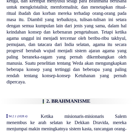
ketiga, dan keempat menyusul selagi para Brahmana berusaha
untuk mengkristalisir, memformalisir, dan menetapkan ritual-
ritual ibadah dan korban mereka terhadap orang-orang pada
masa itu. Diambil yang terbaiknya, tulisan-tulisan ini setara
dengan semua kumpulan lain dari jenis yang sama, dalam hal
keindahan konsep dan kebenaran pengetahuan. Tetapi ketika
agama unggul ini menjadi tercemar oleh beribu-ribu takhyul,
pemujaan, dan tatacara dari India selatan, agama itu secara
progresif berubah wujud menjadi sistem ajaran agama yang
paling beraneka-ragam yang pernah dikembangkan oleh
manusia. Suatu penelitian tentang Weda akan mengungkapkan
beberapa konsep yang tertinggi dan beberapa yang paling
rendah tentang konsep-konsep Ketuhanan yang pernah
dipercaya.
2. BRAHMANISME
Ketika misionaris-misionaris Salem
94:2.1 (1028.4)
menembus ke arah selatan ke Dekkan Dravida, mereka
menjumpai makin meningkatnya sistem kasta, rancangan orang-