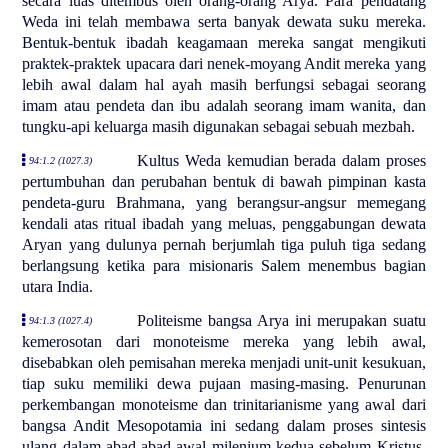
secara luas ditembus oleh orang-orang Arya. Para pendatang
Weda ini telah membawa serta banyak dewata suku mereka.
Bentuk-bentuk ibadah keagamaan mereka sangat mengikuti
praktek-praktek upacara dari nenek-moyang Andit mereka yang
lebih awal dalam hal ayah masih berfungsi sebagai seorang
imam atau pendeta dan ibu adalah seorang imam wanita, dan
tungku-api keluarga masih digunakan sebagai sebuah mezbah.
Kultus Weda kemudian berada dalam proses
94:1.2 (1027.3)
pertumbuhan dan perubahan bentuk di bawah pimpinan kasta
pendeta-guru Brahmana, yang berangsur-angsur memegang
kendali atas ritual ibadah yang meluas, penggabungan dewata
Aryan yang dulunya pernah berjumlah tiga puluh tiga sedang
berlangsung ketika para misionaris Salem menembus bagian
utara India.
Politeisme bangsa Arya ini merupakan suatu
94:1.3 (1027.4)
kemerosotan dari monoteisme mereka yang lebih awal,
disebabkan oleh pemisahan mereka menjadi unit-unit kesukuan,
tiap suku memiliki dewa pujaan masing-masing. Penurunan
perkembangan monoteisme dan trinitarianisme yang awal dari
bangsa Andit Mesopotamia ini sedang dalam proses sintesis
ulang dalam abad-abad awal milenium kedua sebelum Kristus.