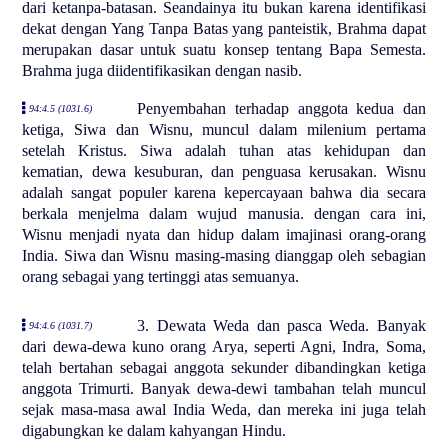
dari ketanpa-batasan. Seandainya itu bukan karena identifikasi
dekat dengan Yang Tanpa Batas yang panteistik, Brahma dapat
merupakan dasar untuk suatu konsep tentang Bapa Semesta.
Brahma juga diidentifikasikan dengan nasib.
Penyembahan terhadap anggota kedua dan
94:4.5 (1031.6)
ketiga, Siwa dan Wisnu, muncul dalam milenium pertama
setelah Kristus. Siwa adalah tuhan atas kehidupan dan
kematian, dewa kesuburan, dan penguasa kerusakan. Wisnu
adalah sangat populer karena kepercayaan bahwa dia secara
berkala menjelma dalam wujud manusia. dengan cara ini,
Wisnu menjadi nyata dan hidup dalam imajinasi orang-orang
India. Siwa dan Wisnu masing-masing dianggap oleh sebagian
orang sebagai yang tertinggi atas semuanya.
3. Dewata Weda dan pasca Weda. Banyak
94:4.6 (1031.7)
dari dewa-dewa kuno orang Arya, seperti Agni, Indra, Soma,
telah bertahan sebagai anggota sekunder dibandingkan ketiga
anggota Trimurti. Banyak dewa-dewi tambahan telah muncul
sejak masa-masa awal India Weda, dan mereka ini juga telah
digabungkan ke dalam kahyangan Hindu.