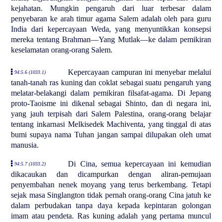
kejahatan. Mungkin pengaruh dari luar terbesar dalam
penyebaran ke arah timur agama Salem adalah oleh para guru
India dari kepercayaan Weda, yang menyuntikkan konsepsi
mereka tentang Brahman—Yang Mutlak—ke dalam pemikiran
keselamatan orang-orang Salem.
Kepercayaan campuran ini menyebar melalui
94:5.6 (1033.1)
tanah-tanah ras kuning dan coklat sebagai suatu pengaruh yang
melatar-belakangi dalam pemikiran filsafat-agama. Di Jepang
proto-Taoisme ini dikenal sebagai Shinto, dan di negara ini,
yang jauh terpisah dari Salem Palestina, orang-orang belajar
tentang inkarnasi Melkisedek Machiventa, yang tinggal di atas
bumi supaya nama Tuhan jangan sampai dilupakan oleh umat
manusia.
Di Cina, semua kepercayaan ini kemudian
94:5.7 (1033.2)
dikacaukan dan dicampurkan dengan aliran-pemujaan
penyembahan nenek moyang yang terus berkembang. Tetapi
sejak masa Singlangton tidak pernah orang-orang Cina jatuh ke
dalam perbudakan tanpa daya kepada kepintaran golongan
imam atau pendeta. Ras kuning adalah yang pertama muncul