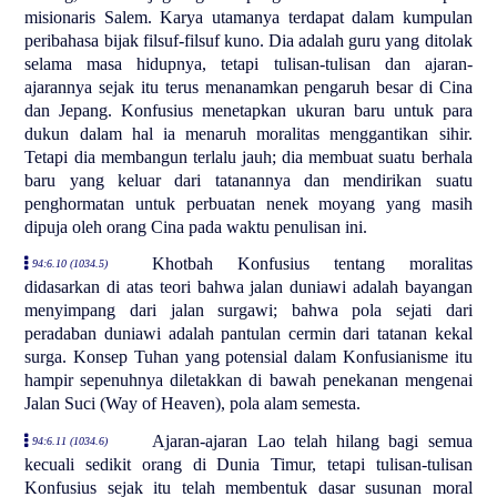
misionaris Salem. Karya utamanya terdapat dalam kumpulan
peribahasa bijak filsuf-filsuf kuno. Dia adalah guru yang ditolak
selama masa hidupnya, tetapi tulisan-tulisan dan ajaran-
ajarannya sejak itu terus menanamkan pengaruh besar di Cina
dan Jepang. Konfusius menetapkan ukuran baru untuk para
dukun dalam hal ia menaruh moralitas menggantikan sihir.
Tetapi dia membangun terlalu jauh; dia membuat suatu berhala
baru yang keluar dari tatanannya dan mendirikan suatu
penghormatan untuk perbuatan nenek moyang yang masih
dipuja oleh orang Cina pada waktu penulisan ini.
Khotbah Konfusius tentang moralitas
94:6.10 (1034.5)
didasarkan di atas teori bahwa jalan duniawi adalah bayangan
menyimpang dari jalan surgawi; bahwa pola sejati dari
peradaban duniawi adalah pantulan cermin dari tatanan kekal
surga. Konsep Tuhan yang potensial dalam Konfusianisme itu
hampir sepenuhnya diletakkan di bawah penekanan mengenai
Jalan Suci (Way of Heaven), pola alam semesta.
Ajaran-ajaran Lao telah hilang bagi semua
94:6.11 (1034.6)
kecuali sedikit orang di Dunia Timur, tetapi tulisan-tulisan
Konfusius sejak itu telah membentuk dasar susunan moral