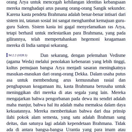
orang Arya untuk mencegah kehilangan identitas kebangsaan
mereka menghadapi arus pasang orang-orang Sangik sekunder.
Karena kasta pendeta Brahmana adalah benar-benar intisari dari
sistem ini, tatanan sosial ini sangat menghambat kemajuan guru-
guru Salem. Sistem kasta ini gagal menyelamatkan ras Arya,
tetapi berhasil untuk melestarikan para Brahmana, yang pada
gilirannya, telah mempertahankan hegemoni keagamaan
mereka di India sampai sekarang.
Dan sekarang, dengan pelemahan Vedisme
94:2.2 (1028.5)
(agama Weda) melalui penolakan kebenaran yang lebih tinggi,
kultus pemujaan bangsa Arya menjadi sasaran meningkatnya
masukan-masukan dari orang-orang Dekka. Dalam usaha putus
asa untuk membendung arus kemusnahan rasial dan
penghapusan keagamaan itu, kasta Brahmana berusaha untuk
meninggikan diri mereka di atas segala yang lain. Mereka
mengajarkan bahwa pengorbanan pada dewa itu sendiri adalah
maha manjur, bahwa hal itu adalah maha memaksa dalam daya
kekuatannya. Mereka memberitakan bahwa dari dua prinsip
ilahi pokok alam semesta, yang satu adalah Brahman sang
deitas, dan satunya lagi adalah kependetaan Brahmana. Tidak
ada di antara bangsa-bangsa Urantia yang para imam atau