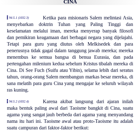
CINA
Ketika para misionaris Salem melintasi Asia,
94:5.1 (1032.3)
menyebarkan doktrin Tuhan yang Paling Tinggi dan
keselamatan melalui iman, mereka menyerap banyak filosofi
dan pemikiran keagamaan dari berbagai negara yang dijelajahi.
Tetapi para guru yang diutus oleh Melkisedek dan para
penerusnya tidak gagal dalam tanggung jawab mereka; mereka
menembus ke semua bangsa di benua Eurasia, dan pada
pertengahan milenium kedua sebelum Kristus tibalah mereka di
Cina. Di See Fuch (Suifu atau Yibin), selama lebih dari seratus
tahun, orang-orang Salem membangun markas besar mereka, di
sana melatih para guru Cina yang mengajar ke seluruh wilayah
ras kuning.
Karena akibat langsung dari ajaran inilah
94:5.2 (1032.4)
maka bentuk paling awal dari Taoisme bangkit di Cina, suatu
agama yang sangat jauh berbeda dari agama yang menyandang
nama itu hari ini. Taoisme awal atau proto-Taoisme itu adalah
suatu campuran dari faktor-faktor berikut: