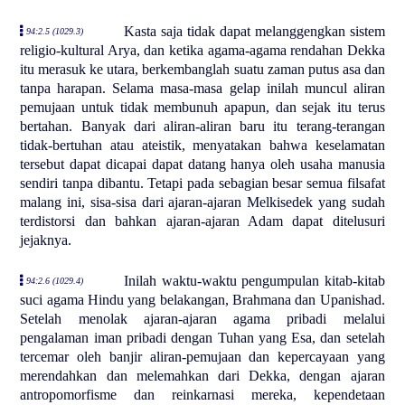
Kasta saja tidak dapat melanggengkan sistem
94:2.5 (1029.3)
religio-kultural Arya, dan ketika agama-agama rendahan Dekka
itu merasuk ke utara, berkembanglah suatu zaman putus asa dan
tanpa harapan. Selama masa-masa gelap inilah muncul aliran
pemujaan untuk tidak membunuh apapun, dan sejak itu terus
bertahan. Banyak dari aliran-aliran baru itu terang-terangan
tidak-bertuhan atau ateistik, menyatakan bahwa keselamatan
tersebut dapat dicapai dapat datang hanya oleh usaha manusia
sendiri tanpa dibantu. Tetapi pada sebagian besar semua filsafat
malang ini, sisa-sisa dari ajaran-ajaran Melkisedek yang sudah
terdistorsi dan bahkan ajaran-ajaran Adam dapat ditelusuri
jejaknya.
Inilah waktu-waktu pengumpulan kitab-kitab
94:2.6 (1029.4)
suci agama Hindu yang belakangan, Brahmana dan Upanishad.
Setelah menolak ajaran-ajaran agama pribadi melalui
pengalaman iman pribadi dengan Tuhan yang Esa, dan setelah
tercemar oleh banjir aliran-pemujaan dan kepercayaan yang
merendahkan dan melemahkan dari Dekka, dengan ajaran
antropomorfisme dan reinkarnasi mereka, kependetaan