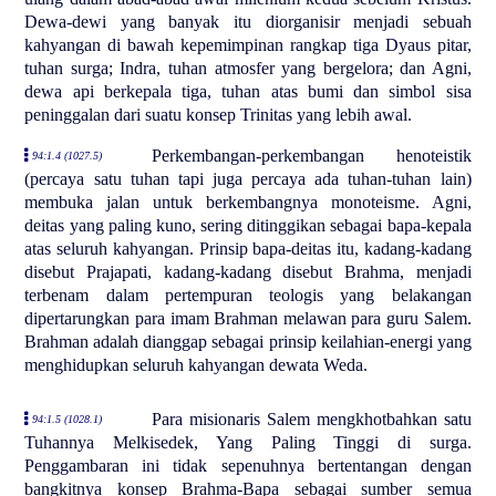
Dewa-dewi yang banyak itu diorganisir menjadi sebuah
kahyangan di bawah kepemimpinan rangkap tiga Dyaus pitar,
tuhan surga; Indra, tuhan atmosfer yang bergelora; dan Agni,
dewa api berkepala tiga, tuhan atas bumi dan simbol sisa
peninggalan dari suatu konsep Trinitas yang lebih awal.
Perkembangan-perkembangan henoteistik
94:1.4 (1027.5)
(percaya satu tuhan tapi juga percaya ada tuhan-tuhan lain)
membuka jalan untuk berkembangnya monoteisme. Agni,
deitas yang paling kuno, sering ditinggikan sebagai bapa-kepala
atas seluruh kahyangan. Prinsip bapa-deitas itu, kadang-kadang
disebut Prajapati, kadang-kadang disebut Brahma, menjadi
terbenam dalam pertempuran teologis yang belakangan
dipertarungkan para imam Brahman melawan para guru Salem.
Brahman adalah dianggap sebagai prinsip keilahian-energi yang
menghidupkan seluruh kahyangan dewata Weda.
Para misionaris Salem mengkhotbahkan satu
94:1.5 (1028.1)
Tuhannya Melkisedek, Yang Paling Tinggi di surga.
Penggambaran ini tidak sepenuhnya bertentangan dengan
bangkitnya konsep Brahma-Bapa sebagai sumber semua