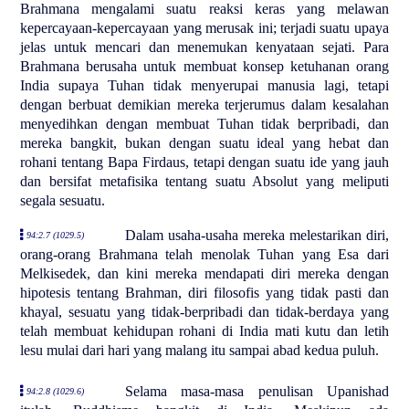
Brahmana mengalami suatu reaksi keras yang melawan
kepercayaan-kepercayaan yang merusak ini; terjadi suatu upaya
jelas untuk mencari dan menemukan kenyataan sejati. Para
Brahmana berusaha untuk membuat konsep ketuhanan orang
India supaya Tuhan tidak menyerupai manusia lagi, tetapi
dengan berbuat demikian mereka terjerumus dalam kesalahan
menyedihkan dengan membuat Tuhan tidak berpribadi, dan
mereka bangkit, bukan dengan suatu ideal yang hebat dan
rohani tentang Bapa Firdaus, tetapi dengan suatu ide yang jauh
dan bersifat metafisika tentang suatu Absolut yang meliputi
segala sesuatu.
Dalam usaha-usaha mereka melestarikan diri,
94:2.7 (1029.5)
orang-orang Brahmana telah menolak Tuhan yang Esa dari
Melkisedek, dan kini mereka mendapati diri mereka dengan
hipotesis tentang Brahman, diri filosofis yang tidak pasti dan
khayal, sesuatu yang tidak-berpribadi dan tidak-berdaya yang
telah membuat kehidupan rohani di India mati kutu dan letih
lesu mulai dari hari yang malang itu sampai abad kedua puluh.
Selama masa-masa penulisan Upanishad
94:2.8 (1029.6)