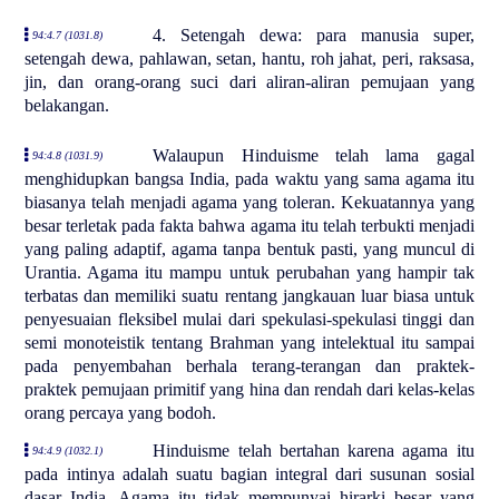
4. Setengah dewa: para manusia super,
94:4.7 (1031.8)
setengah dewa, pahlawan, setan, hantu, roh jahat, peri, raksasa,
jin, dan orang-orang suci dari aliran-aliran pemujaan yang
belakangan.
Walaupun Hinduisme telah lama gagal
94:4.8 (1031.9)
menghidupkan bangsa India, pada waktu yang sama agama itu
biasanya telah menjadi agama yang toleran. Kekuatannya yang
besar terletak pada fakta bahwa agama itu telah terbukti menjadi
yang paling adaptif, agama tanpa bentuk pasti, yang muncul di
Urantia. Agama itu mampu untuk perubahan yang hampir tak
terbatas dan memiliki suatu rentang jangkauan luar biasa untuk
penyesuaian fleksibel mulai dari spekulasi-spekulasi tinggi dan
semi monoteistik tentang Brahman yang intelektual itu sampai
pada penyembahan berhala terang-terangan dan praktek-
praktek pemujaan primitif yang hina dan rendah dari kelas-kelas
orang percaya yang bodoh.
Hinduisme telah bertahan karena agama itu
94:4.9 (1032.1)
pada intinya adalah suatu bagian integral dari susunan sosial
dasar India. Agama itu tidak mempunyai hirarki besar yang