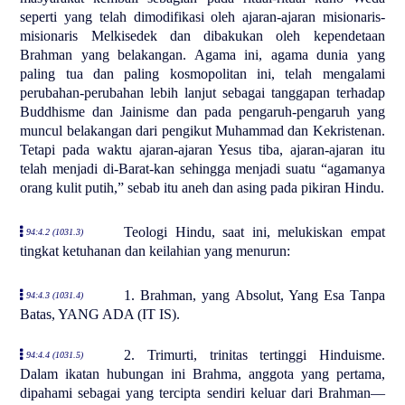
seperti yang telah dimodifikasi oleh ajaran-ajaran misionaris-
misionaris Melkisedek dan dibakukan oleh kependetaan
Brahman yang belakangan. Agama ini, agama dunia yang
paling tua dan paling kosmopolitan ini, telah mengalami
perubahan-perubahan lebih lanjut sebagai tanggapan terhadap
Buddhisme dan Jainisme dan pada pengaruh-pengaruh yang
muncul belakangan dari pengikut Muhammad dan Kekristenan.
Tetapi pada waktu ajaran-ajaran Yesus tiba, ajaran-ajaran itu
telah menjadi di-Barat-kan sehingga menjadi suatu “agamanya
orang kulit putih,” sebab itu aneh dan asing pada pikiran Hindu.
Teologi Hindu, saat ini, melukiskan empat
94:4.2 (1031.3)
tingkat ketuhanan dan keilahian yang menurun:
1. Brahman, yang Absolut, Yang Esa Tanpa
94:4.3 (1031.4)
Batas, YANG ADA (IT IS).
2. Trimurti, trinitas tertinggi Hinduisme.
94:4.4 (1031.5)
Dalam ikatan hubungan ini Brahma, anggota yang pertama,
dipahami sebagai yang tercipta sendiri keluar dari Brahman—