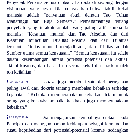
Penyebab Pertama semua ciptaan. Lao adalah seorang dengan
visi rohani yang besar. Dia mengajarkan bahwa takdir kekal
manusia adalah “penyatuan abadi dengan Tao, Tuhan
Mahatinggi dan Raja Semesta.” Pemahamannya tentang
penyebab yang terakhir adalah yang paling arif, karena ia
menulis: “Kesatuan muncul dari Tao Absolut, dan dari
Kesatuan muncullah Dualitas kosmis, dan dari Dualitas
tersebut, Trinitas muncul menjadi ada, dan Trinitas adalah
Sumber utama semua kenyataan.” “Semua kenyataan itu selalu
dalam keseimbangan antara potensial-potensial dan aktual-
aktual kosmos, dan hal-hal ini secara kekal diselaraskan oleh
roh keilahian.”
Lao-tse juga membuat satu dari pernyataan
94:6.4 (1033.7)
paling awal dari doktrin tentang membalas kebaikan terhadap
kejahatan: “Kebaikan memperanakkan kebaikan, tetapi untuk
orang yang benar-benar baik, kejahatan juga memperanakkan
kebaikan.”
Dia mengajarkan kembalinya ciptaan pada
94:6.5 (1033.8)
Pencipta dan menggambarkan kehidupan sebagai kemunculan
suatu kepribadian dari potensial-potensial kosmis, sedangkan