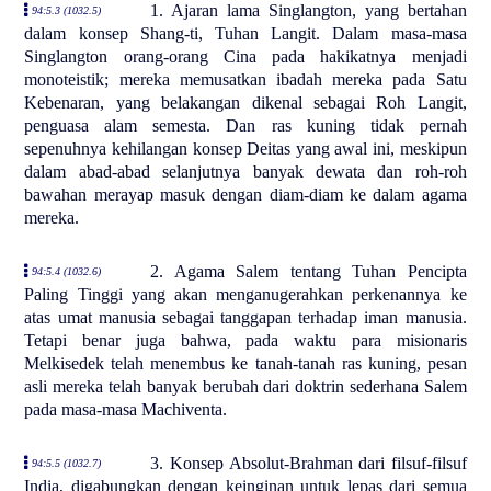
1. Ajaran lama Singlangton, yang bertahan
94:5.3 (1032.5)
dalam konsep Shang-ti, Tuhan Langit. Dalam masa-masa
Singlangton orang-orang Cina pada hakikatnya menjadi
monoteistik; mereka memusatkan ibadah mereka pada Satu
Kebenaran, yang belakangan dikenal sebagai Roh Langit,
penguasa alam semesta. Dan ras kuning tidak pernah
sepenuhnya kehilangan konsep Deitas yang awal ini, meskipun
dalam abad-abad selanjutnya banyak dewata dan roh-roh
bawahan merayap masuk dengan diam-diam ke dalam agama
mereka.
2. Agama Salem tentang Tuhan Pencipta
94:5.4 (1032.6)
Paling Tinggi yang akan menganugerahkan perkenannya ke
atas umat manusia sebagai tanggapan terhadap iman manusia.
Tetapi benar juga bahwa, pada waktu para misionaris
Melkisedek telah menembus ke tanah-tanah ras kuning, pesan
asli mereka telah banyak berubah dari doktrin sederhana Salem
pada masa-masa Machiventa.
3. Konsep Absolut-Brahman dari filsuf-filsuf
94:5.5 (1032.7)
India, digabungkan dengan keinginan untuk lepas dari semua