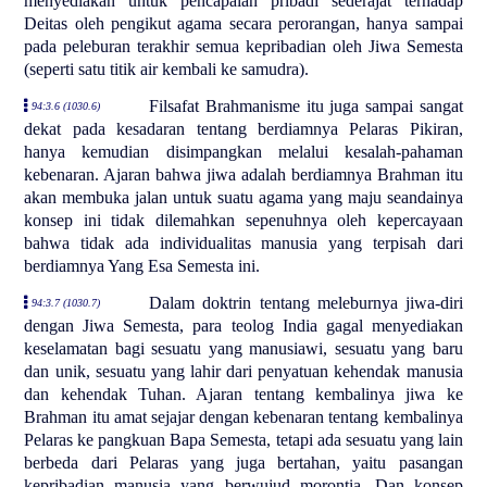
menyediakan untuk pencapaian pribadi sederajat terhadap
Deitas oleh pengikut agama secara perorangan, hanya sampai
pada peleburan terakhir semua kepribadian oleh Jiwa Semesta
(seperti satu titik air kembali ke samudra).
Filsafat Brahmanisme itu juga sampai sangat
94:3.6 (1030.6)
dekat pada kesadaran tentang berdiamnya Pelaras Pikiran,
hanya kemudian disimpangkan melalui kesalah-pahaman
kebenaran. Ajaran bahwa jiwa adalah berdiamnya Brahman itu
akan membuka jalan untuk suatu agama yang maju seandainya
konsep ini tidak dilemahkan sepenuhnya oleh kepercayaan
bahwa tidak ada individualitas manusia yang terpisah dari
berdiamnya Yang Esa Semesta ini.
Dalam doktrin tentang meleburnya jiwa-diri
94:3.7 (1030.7)
dengan Jiwa Semesta, para teolog India gagal menyediakan
keselamatan bagi sesuatu yang manusiawi, sesuatu yang baru
dan unik, sesuatu yang lahir dari penyatuan kehendak manusia
dan kehendak Tuhan. Ajaran tentang kembalinya jiwa ke
Brahman itu amat sejajar dengan kebenaran tentang kembalinya
Pelaras ke pangkuan Bapa Semesta, tetapi ada sesuatu yang lain
berbeda dari Pelaras yang juga bertahan, yaitu pasangan
kepribadian manusia yang berwujud morontia. Dan konsep