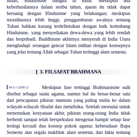
itulah, Buddhisme bangkit di India. Meskipun ada
keberhasilannya dalam seribu tahun, ajaran itu tidak dapat
bersaing dengan Hinduisme yang belakangan; meskipun
moralitasnya lebih tinggi, penggambaran awalnya tentang
Tuhan bahkan kurang terdefinisikan dengan baik ketimbang
Hinduisme, yang menyediakan dewa-dewa yang lebih rendah
dan berpribadi. Buddhisme akhirnya menyerah di India Utara
menghadapi serangan gencar Islam militan dengan konsepnya
yang jelas tentang Allah sebagai Tuhan tertinggi alam semesta.
3. FILSAFAT BRAHMANA
Meskipun fase tertinggi Brahmanisme sulit
94:3.1 (1030.1)
disebut sebagai suatu agama, namun hal itu benar-benar satu
dari pencapaian pikiran manusia yang paling mulia ke dalam
wilayah-wilayah filsafat dan metafisika. Setelah memulai untuk
menemukan kenyataan akhir, pikiran orang-orang India tidak
berhenti sampai telah berspekulasi mengenai hampir setiap fase
teologi kecuali dua konsep pokok agama: keberadaan Bapa
Semesta atas segala makhluk alam semesta, dan fakta tentang