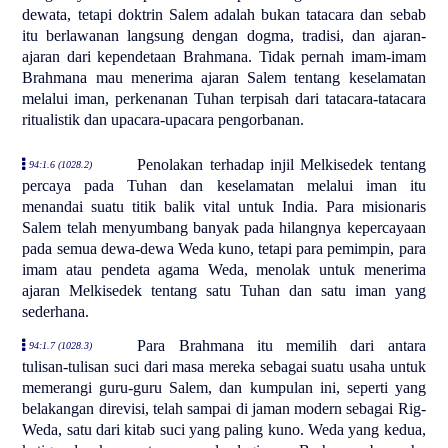
dewata, tetapi doktrin Salem adalah bukan tatacara dan sebab
itu berlawanan langsung dengan dogma, tradisi, dan ajaran-
ajaran dari kependetaan Brahmana. Tidak pernah imam-imam
Brahmana mau menerima ajaran Salem tentang keselamatan
melalui iman, perkenanan Tuhan terpisah dari tatacara-tatacara
ritualistik dan upacara-upacara pengorbanan.
Penolakan terhadap injil Melkisedek tentang
94:1.6 (1028.2)
percaya pada Tuhan dan keselamatan melalui iman itu
menandai suatu titik balik vital untuk India. Para misionaris
Salem telah menyumbang banyak pada hilangnya kepercayaan
pada semua dewa-dewa Weda kuno, tetapi para pemimpin, para
imam atau pendeta agama Weda, menolak untuk menerima
ajaran Melkisedek tentang satu Tuhan dan satu iman yang
sederhana.
Para Brahmana itu memilih dari antara
94:1.7 (1028.3)
tulisan-tulisan suci dari masa mereka sebagai suatu usaha untuk
memerangi guru-guru Salem, dan kumpulan ini, seperti yang
belakangan direvisi, telah sampai di jaman modern sebagai Rig-
Weda, satu dari kitab suci yang paling kuno. Weda yang kedua,