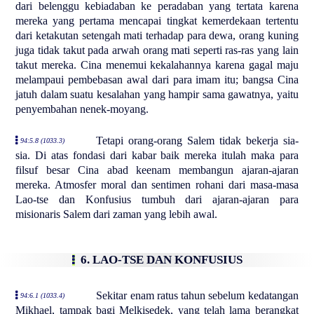
dari belenggu kebiadaban ke peradaban yang tertata karena
mereka yang pertama mencapai tingkat kemerdekaan tertentu
dari ketakutan setengah mati terhadap para dewa, orang kuning
juga tidak takut pada arwah orang mati seperti ras-ras yang lain
takut mereka. Cina menemui kekalahannya karena gagal maju
melampaui pembebasan awal dari para imam itu; bangsa Cina
jatuh dalam suatu kesalahan yang hampir sama gawatnya, yaitu
penyembahan nenek-moyang.
Tetapi orang-orang Salem tidak bekerja sia-
94:5.8 (1033.3)
sia. Di atas fondasi dari kabar baik mereka itulah maka para
filsuf besar Cina abad keenam membangun ajaran-ajaran
mereka. Atmosfer moral dan sentimen rohani dari masa-masa
Lao-tse dan Konfusius tumbuh dari ajaran-ajaran para
misionaris Salem dari zaman yang lebih awal.
6. LAO-TSE DAN KONFUSIUS
Sekitar enam ratus tahun sebelum kedatangan
94:6.1 (1033.4)
Mikhael, tampak bagi Melkisedek, yang telah lama berangkat