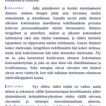
totuuksista ja suhteista.
Julki päästäkseen ja itseään toteuttaakseen
103:6.6 (1136.1)
ihmisen sisäisen hengen pitää aina turvautua mielen
mekanismiin ja tekniikkaan. Samalla tavoin pitää ihmisen
ulkoisen kokemuksen aineellisesta todellisuudesta perustua
kokevan persoonallisuuden mielen tietoisuuteen. Ihmisen
hengelliset ja aineelliset, sisäiset ja ulkoiset kokemukset
suhteutuvat siksi aina mielen toimintaan, ja niiden tietoinen
tajuaminen on riippuvaista mielen toiminnasta. Aineen ihminen
kokee mielessään, hengellisen todellisuuden hän kokee sielussa,
mutta tästä kokemuksesta hän tulee tietoiseksi mielessään. Äly
on se, joka harmonisoi kuolevaisen olennon kokemuksen
kokonaiskertymän ja joka on aina läsnä sitä ehdollistamassa ja
kvalifioimassa. Sekä energiaa olevat olevaiset että henkeä
olevat arvot värittyvät, kun niitä tulkitaan tietoisuutta edustavan
mielivälikappaleen kautta.
Syy siihen, miksi teidän on vaikea saada
103:6.7 (1136.2)
tieteen ja uskonnon välille harmonisempaa koordinaatiota, piilee
äärimmäisestä tietämättömyydestänne niiden välillä olevasta
olevaisten ja olentojen morontiamaailman alueesta.