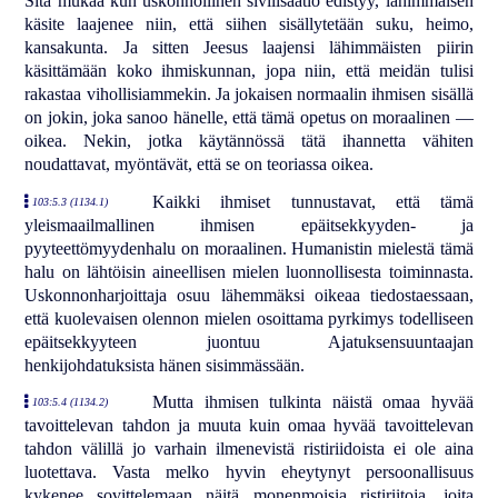
Sitä mukaa kun uskonnollinen sivilisaatio edistyy, lähimmäisen
käsite laajenee niin, että siihen sisällytetään suku, heimo,
kansakunta. Ja sitten Jeesus laajensi lähimmäisten piirin
käsittämään koko ihmiskunnan, jopa niin, että meidän tulisi
rakastaa vihollisiammekin. Ja jokaisen normaalin ihmisen sisällä
on jokin, joka sanoo hänelle, että tämä opetus on moraalinen —
oikea. Nekin, jotka käytännössä tätä ihannetta vähiten
noudattavat, myöntävät, että se on teoriassa oikea.
Kaikki ihmiset tunnustavat, että tämä
103:5.3 (1134.1)
yleismaailmallinen ihmisen epäitsekkyyden- ja
pyyteettömyydenhalu on moraalinen. Humanistin mielestä tämä
halu on lähtöisin aineellisen mielen luonnollisesta toiminnasta.
Uskonnonharjoittaja osuu lähemmäksi oikeaa tiedostaessaan,
että kuolevaisen olennon mielen osoittama pyrkimys todelliseen
epäitsekkyyteen juontuu Ajatuksensuuntaajan
henkijohdatuksista hänen sisimmässään.
Mutta ihmisen tulkinta näistä omaa hyvää
103:5.4 (1134.2)
tavoittelevan tahdon ja muuta kuin omaa hyvää tavoittelevan
tahdon välillä jo varhain ilmenevistä ristiriidoista ei ole aina
luotettava. Vasta melko hyvin eheytynyt persoonallisuus
kykenee sovittelemaan näitä monenmoisia ristiriitoja, joita