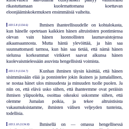
rikastuttamaan kuolemattomana koettavan
eloonjäämiskokemuksen ensimmäisiä vaiheita.
Ihmisen ihanteellisuudelle on kohtalokasta,
103:5.8 (1134.6)
kun hänelle opetetaan kaikkien hänen altruististen pontimiensa
olevan vain hänen luonnollisten laumavaistojensa
aikaansaannosta. Mutta häntä ylevöittää, ja hän saa
suunnattomasti tarmoa, kun hän saa tietää, että nämä hänen
sielunsa korkeammat virikkeet saavat alkunsa hänen
kuolevaismielessään asuvista hengellisistä voimista.
Kunhan ihminen täysin käsittää, että hänen
103:5.9 (1134.7)
sisimmässään elää ja ponnistelee jokin ikuinen ja jumalallinen,
se nostaa hänet ulos minuudesta ja minuuden tuolle puolen. Ja
niin on, että elävä usko siihen, että ihanteemme ovat peräisin
ihmisen yläpuolelta, osoittaa oikeaksi uskomme siihen, että
olemme Jumalan poikia, ja tekee altruistisista
vakaumuksistamme, ihmisten välisen veljeyden tunteista,
todellisia.
Ihmisellä on — omassa hengellisessä
103:5.10 (1134.8)