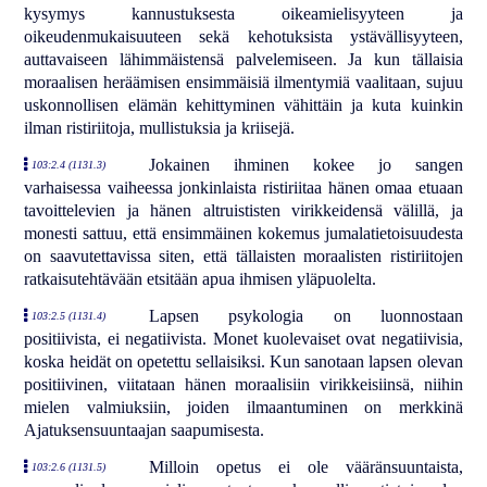
kysymys kannustuksesta oikeamielisyyteen ja
oikeudenmukaisuuteen sekä kehotuksista ystävällisyyteen,
auttavaiseen lähimmäistensä palvelemiseen. Ja kun tällaisia
moraalisen heräämisen ensimmäisiä ilmentymiä vaalitaan, sujuu
uskonnollisen elämän kehittyminen vähittäin ja kuta kuinkin
ilman ristiriitoja, mullistuksia ja kriisejä.
Jokainen ihminen kokee jo sangen
103:2.4 (1131.3)
varhaisessa vaiheessa jonkinlaista ristiriitaa hänen omaa etuaan
tavoittelevien ja hänen altruististen virikkeidensä välillä, ja
monesti sattuu, että ensimmäinen kokemus jumalatietoisuudesta
on saavutettavissa siten, että tällaisten moraalisten ristiriitojen
ratkaisutehtävään etsitään apua ihmisen yläpuolelta.
Lapsen psykologia on luonnostaan
103:2.5 (1131.4)
positiivista, ei negatiivista. Monet kuolevaiset ovat negatiivisia,
koska heidät on opetettu sellaisiksi. Kun sanotaan lapsen olevan
positiivinen, viitataan hänen moraalisiin virikkeisiinsä, niihin
mielen valmiuksiin, joiden ilmaantuminen on merkkinä
Ajatuksensuuntaajan saapumisesta.
Milloin opetus ei ole vääränsuuntaista,
103:2.6 (1131.5)