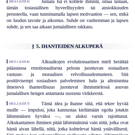
Jumala Isä ei kohtele ihmistä, omaa lastaan,
103:4.5 (1133.5)
tämän tosiasiallisen hyveellisyyden tai ansiokkuuden
perusteella, vaan tunnistamalla lapsen motivaation — sen, mikä
on luodun tavoite ja aikomus. Suhde on vanhemman ja lapsen
suhde, ja sen saa aikaan jumalallinen rakkaus.
5. IHANTEIDEN ALKUPERÄ
Alkuaikojen evolutionaarinen mieli herättää
103:5.1 (1133.6)
pääasiassa emotionaalisesta pelosta juontuvan sosiaalisen
vastuun- ja moraalisen velvollisuudentunteen. Sitä
positiivisempi sosiaalisen palvelemisen halu ja altruismina
ilmenevä ihanteellisuus juontuvat ihmismielessä asuvan
jumalallisen hengen antamasta suorasta virikkeestä.
Tämä idea ja ihanne siitä, että tekee hyvää
103:5.2 (1133.7)
muille — impulssi, joka kannustaa kieltämään egolta jotakin
lähimmäisen hyväksi —, on aluksi varsin rajoittunut.
Alkukantainen ihminen pitää lähimmäisinä vain niitä, jotka ovat
häntä aivan lähellä, niitä, jotka kohtelevat häntä ystävällisesti.