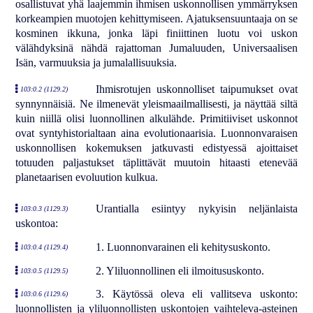
osallistuvat yhä laajemmin ihmisen uskonnollisen ymmärryksen
korkeampien muotojen kehittymiseen. Ajatuksensuuntaaja on se
kosminen ikkuna, jonka läpi finiittinen luotu voi uskon
välähdyksinä nähdä rajattoman Jumaluuden, Universaalisen
Isän, varmuuksia ja jumalallisuuksia.
Ihmisrotujen uskonnolliset taipumukset ovat
103:0.2 (1129.2)
synnynnäisiä. Ne ilmenevät yleismaailmallisesti, ja näyttää siltä
kuin niillä olisi luonnollinen alkulähde. Primitiiviset uskonnot
ovat syntyhistorialtaan aina evolutionaarisia. Luonnonvaraisen
uskonnollisen kokemuksen jatkuvasti edistyessä ajoittaiset
totuuden paljastukset täplittävät muutoin hitaasti etenevää
planetaarisen evoluution kulkua.
Urantialla esiintyy nykyisin neljänlaista
103:0.3 (1129.3)
uskontoa:
1. Luonnonvarainen eli kehitysuskonto.
103:0.4 (1129.4)
2. Yliluonnollinen eli ilmoitususkonto.
103:0.5 (1129.5)
3. Käytössä oleva eli vallitseva uskonto:
103:0.6 (1129.6)
luonnollisten ja yliluonnollisten uskontojen vaihteleva-asteinen