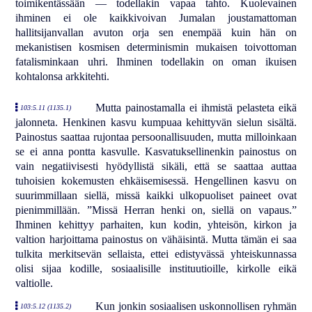
toimikentässään — todellakin vapaa tahto. Kuolevainen
ihminen ei ole kaikkivoivan Jumalan joustamattoman
hallitsijanvallan avuton orja sen enempää kuin hän on
mekanistisen kosmisen determinismin mukaisen toivottoman
fatalisminkaan uhri. Ihminen todellakin on oman ikuisen
kohtalonsa arkkitehti.
Mutta painostamalla ei ihmistä pelasteta eikä
103:5.11 (1135.1)
jalonneta. Henkinen kasvu kumpuaa kehittyvän sielun sisältä.
Painostus saattaa rujontaa persoonallisuuden, mutta milloinkaan
se ei anna pontta kasvulle. Kasvatuksellinenkin painostus on
vain negatiivisesti hyödyllistä sikäli, että se saattaa auttaa
tuhoisien kokemusten ehkäisemisessä. Hengellinen kasvu on
suurimmillaan siellä, missä kaikki ulkopuoliset paineet ovat
pienimmillään. ”Missä Herran henki on, siellä on vapaus.”
Ihminen kehittyy parhaiten, kun kodin, yhteisön, kirkon ja
valtion harjoittama painostus on vähäisintä. Mutta tämän ei saa
tulkita merkitsevän sellaista, ettei edistyvässä yhteiskunnassa
olisi sijaa kodille, sosiaalisille instituutioille, kirkolle eikä
valtiolle.
Kun jonkin sosiaalisen uskonnollisen ryhmän
103:5.12 (1135.2)