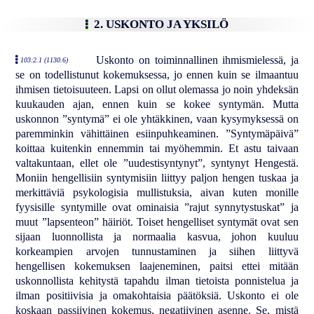
2. USKONTO JA YKSILÖ
Uskonto on toiminnallinen ihmismielessä, ja
103:2.1 (1130.6)
se on todellistunut kokemuksessa, jo ennen kuin se ilmaantuu
ihmisen tietoisuuteen. Lapsi on ollut olemassa jo noin yhdeksän
kuukauden ajan, ennen kuin se kokee syntymän. Mutta
uskonnon ”syntymä” ei ole yhtäkkinen, vaan kysymyksessä on
paremminkin vähittäinen esiinpuhkeaminen. ”Syntymäpäivä”
koittaa kuitenkin ennemmin tai myöhemmin. Et astu taivaan
valtakuntaan, ellet ole ”uudestisyntynyt”, syntynyt Hengestä.
Moniin hengellisiin syntymisiin liittyy paljon hengen tuskaa ja
merkittäviä psykologisia mullistuksia, aivan kuten monille
fyysisille syntymille ovat ominaisia ”rajut synnytystuskat” ja
muut ”lapsenteon” häiriöt. Toiset hengelliset syntymät ovat sen
sijaan luonnollista ja normaalia kasvua, johon kuuluu
korkeampien arvojen tunnustaminen ja siihen liittyvä
hengellisen kokemuksen laajeneminen, paitsi ettei mitään
uskonnollista kehitystä tapahdu ilman tietoista ponnistelua ja
ilman positiivisia ja omakohtaisia päätöksiä. Uskonto ei ole
koskaan passiivinen kokemus, negatiivinen asenne. Se, mistä