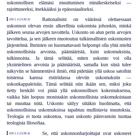
uskonnollisen elämäsi muuttumisen minäkeskeiseksi —
rajoittuneeksi, itsekkääksi ja epäsosiaaliseksi.
Rationalismi on väärässä olettaessaan
103:1.4 (1130.3)
uskonnon olevan ensin alkeellista uskomista johonkin, minkä
jälkeen seuraa arvojen tavoittelu. Uskonto on alun perin arvojen
tavoittelua, ja sen jälkeen muotoutuu tulkinnallisten uskomusten
järjestelmä. Ihmisten on huomattavasti helpompi olla yhtä mieltä
uskonnollisista arvoista, päämääristä, kuin uskomuksista,
tulkinnoista. Ja tämä selittää, miten uskonto voi olla
yksimielinen arvoista ja päämääristä, samalla kun siinä tulee
näkyviin se hämmentävä ilmiö, että pidetään yllä uskoa satoihin
toistensa kanssa ristiriidassa oleviin uskomuksiin —
uskonkappaleisiin. Tämä selittää niin ikään sen, miksi joku
tietty henkilö voi pitää yllä uskonnollisen kokemuksensa,
vaikka hän luopuu monistakin uskonnollisista uskomuksistaan
tai muuttaa niitä. Uskonto säilyy siitäkin huolimatta, että
uskonnollisissa uskomuksissa tapahtuu mullistavia muutoksia.
Teologia ei tuota uskontoa, vaan uskonto päinvastoin tuottaa
teologista filosofiaa.
Se, että uskonnonharjoittajat ovat uskoneet
103:1.5 (1130.4)