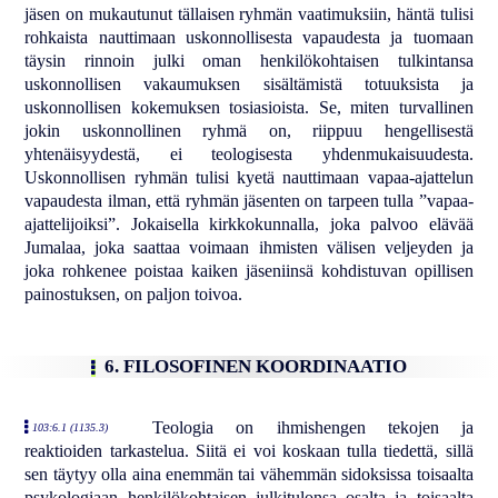
jäsen on mukautunut tällaisen ryhmän vaatimuksiin, häntä tulisi
rohkaista nauttimaan uskonnollisesta vapaudesta ja tuomaan
täysin rinnoin julki oman henkilökohtaisen tulkintansa
uskonnollisen vakaumuksen sisältämistä totuuksista ja
uskonnollisen kokemuksen tosiasioista. Se, miten turvallinen
jokin uskonnollinen ryhmä on, riippuu hengellisestä
yhtenäisyydestä, ei teologisesta yhdenmukaisuudesta.
Uskonnollisen ryhmän tulisi kyetä nauttimaan vapaa-ajattelun
vapaudesta ilman, että ryhmän jäsenten on tarpeen tulla ”vapaa-
ajattelijoiksi”. Jokaisella kirkkokunnalla, joka palvoo elävää
Jumalaa, joka saattaa voimaan ihmisten välisen veljeyden ja
joka rohkenee poistaa kaiken jäseniinsä kohdistuvan opillisen
painostuksen, on paljon toivoa.
6. FILOSOFINEN KOORDINAATIO
Teologia on ihmishengen tekojen ja
103:6.1 (1135.3)
reaktioiden tarkastelua. Siitä ei voi koskaan tulla tiedettä, sillä
sen täytyy olla aina enemmän tai vähemmän sidoksissa toisaalta
psykologiaan henkilökohtaisen julkitulonsa osalta ja toisaalta