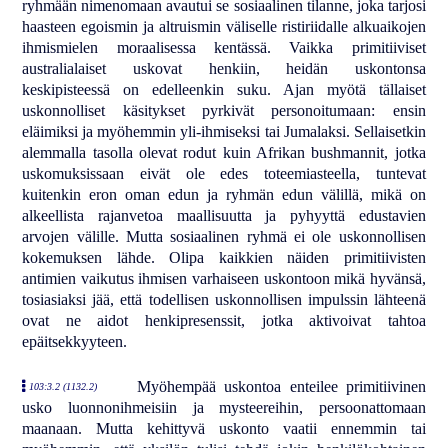
ryhmään nimenomaan avautui se sosiaalinen tilanne, joka tarjosi
haasteen egoismin ja altruismin väliselle ristiriidalle alkuaikojen
ihmismielen moraalisessa kentässä. Vaikka primitiiviset
australialaiset uskovat henkiin, heidän uskontonsa
keskipisteessä on edelleenkin suku. Ajan myötä tällaiset
uskonnolliset käsitykset pyrkivät personoitumaan: ensin
eläimiksi ja myöhemmin yli-ihmiseksi tai Jumalaksi. Sellaisetkin
alemmalla tasolla olevat rodut kuin Afrikan bushmannit, jotka
uskomuksissaan eivät ole edes toteemiasteella, tuntevat
kuitenkin eron oman edun ja ryhmän edun välillä, mikä on
alkeellista rajanvetoa maallisuutta ja pyhyyttä edustavien
arvojen välille. Mutta sosiaalinen ryhmä ei ole uskonnollisen
kokemuksen lähde. Olipa kaikkien näiden primitiivisten
antimien vaikutus ihmisen varhaiseen uskontoon mikä hyvänsä,
tosiasiaksi jää, että todellisen uskonnollisen impulssin lähteenä
ovat ne aidot henkipresenssit, jotka aktivoivat tahtoa
epäitsekkyyteen.
Myöhempää uskontoa enteilee primitiivinen
103:3.2 (1132.2)
usko luonnonihmeisiin ja mysteereihin, persoonattomaan
maanaan. Mutta kehittyvä uskonto vaatii ennemmin tai