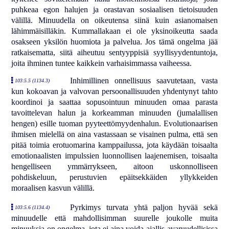
puhkeaa egon halujen ja orastavan sosiaalisen tietoisuuden
välillä. Minuudella on oikeutensa siinä kuin asianomaisen
lähimmäisilläkin. Kummallakaan ei ole yksinoikeutta saada
osakseen yksilön huomiota ja palvelua. Jos tämä ongelma jää
ratkaisematta, siitä aiheutuu sentyyppisiä syyllisyydentuntoja,
joita ihminen tuntee kaikkein varhaisimmassa vaiheessa.
Inhimillinen onnellisuus saavutetaan, vasta
103:5.5 (1134.3)
kun kokoavan ja valvovan persoonallisuuden yhdentynyt tahto
koordinoi ja saattaa sopusointuun minuuden omaa parasta
tavoittelevan halun ja korkeamman minuuden (jumalallisen
hengen) esille tuoman pyyteettömyydenhalun. Evolutionaarisen
ihmisen mielellä on aina vastassaan se visainen pulma, että sen
pitää toimia erotuomarina kamppailussa, jota käydään toisaalta
emotionaalisten impulssien luonnollisen laajenemisen, toisaalta
hengelliseen ymmärrykseen, aitoon uskonnolliseen
pohdiskeluun, perustuvien epäitsekkäiden yllykkeiden
moraalisen kasvun välillä.
Pyrkimys turvata yhtä paljon hyvää sekä
103:5.6 (1134.4)
minuudelle että mahdollisimman suurelle joukolle muita
minuuksia on ongelma, jota ei aina voida ajallis-avaruudellisissa