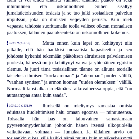
inhimillinen että uskonnollinen. Siihen sisältyy
jumalatietoisuuden tosiasia ja se tuo julki sosiaalisen palvelun
impulssin, joka on ihmisten veljeyden perusta. Kun mieli
vapaasta tahdosta suorittamalla teolla valitsee oikean moraalisen
päätöksen, tällainen päätöksenteko on uskonnollinen kokemus.
Mutta ennen kuin lapsi on kehittynyt niin
103:2.9 (1131.8)
pitkälle, että hän hankkisi moraalista kapasiteettia ja sen
johdosta kykenisi tekemään päätöksen altruistisen palvelemisen
puolesta, hänessä on jo kehittynyt vahva ja yhtenäinen egoistin
olemus. Ja juuri tämä tosiasiallinen tilanne on alkuna teorialle
taistelusta ihmisen ”korkeamman” ja ”alemman” puolen välillä,
”vanhan syntisen” ja armon luoman ”uuden olemuksen” välillä.
Normaali lapsi alkaa jo elämänsä alkuvaiheessa oppia, että ”on
autuaampaa antaa kuin saada”.
Ihmisellä on mieltymys samastaa omista
103:2.10 (1131.9)
eduistaan huolehtimisen halu omaan egoonsa — minuuteensa.
Toisaalta hän taas on taipuvainen samastamaan
pyyteettömyydenhalun johonkin hänen itsensä ulkopuolella
vaikuttavaan voimaan — Jumalaan. Ja tällainen arvio on
tosiaankin oikea, sillä kaikki nämä muuta kuin minäkeskeisyyttä