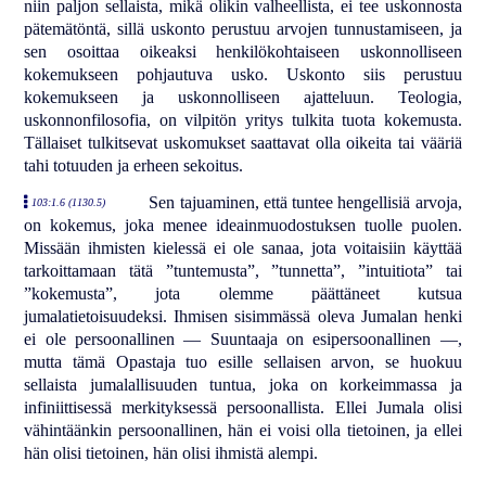
niin paljon sellaista, mikä olikin valheellista, ei tee uskonnosta
pätemätöntä, sillä uskonto perustuu arvojen tunnustamiseen, ja
sen osoittaa oikeaksi henkilökohtaiseen uskonnolliseen
kokemukseen pohjautuva usko. Uskonto siis perustuu
kokemukseen ja uskonnolliseen ajatteluun. Teologia,
uskonnonfilosofia, on vilpitön yritys tulkita tuota kokemusta.
Tällaiset tulkitsevat uskomukset saattavat olla oikeita tai vääriä
tahi totuuden ja erheen sekoitus.
Sen tajuaminen, että tuntee hengellisiä arvoja,
103:1.6 (1130.5)
on kokemus, joka menee ideainmuodostuksen tuolle puolen.
Missään ihmisten kielessä ei ole sanaa, jota voitaisiin käyttää
tarkoittamaan tätä ”tuntemusta”, ”tunnetta”, ”intuitiota” tai
”kokemusta”, jota olemme päättäneet kutsua
jumalatietoisuudeksi. Ihmisen sisimmässä oleva Jumalan henki
ei ole persoonallinen — Suuntaaja on esipersoonallinen —,
mutta tämä Opastaja tuo esille sellaisen arvon, se huokuu
sellaista jumalallisuuden tuntua, joka on korkeimmassa ja
infiniittisessä merkityksessä persoonallista. Ellei Jumala olisi
vähintäänkin persoonallinen, hän ei voisi olla tietoinen, ja ellei
hän olisi tietoinen, hän olisi ihmistä alempi.