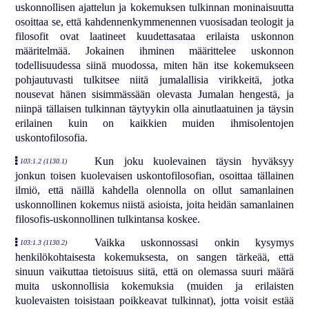
uskonnollisen ajattelun ja kokemuksen tulkinnan moninaisuutta
osoittaa se, että kahdennenkymmenennen vuosisadan teologit ja
filosofit ovat laatineet kuudettasataa erilaista uskonnon
määritelmää. Jokainen ihminen määrittelee uskonnon
todellisuudessa siinä muodossa, miten hän itse kokemukseen
pohjautuvasti tulkitsee niitä jumalallisia virikkeitä, jotka
nousevat hänen sisimmässään olevasta Jumalan hengestä, ja
niinpä tällaisen tulkinnan täytyykin olla ainutlaatuinen ja täysin
erilainen kuin on kaikkien muiden ihmisolentojen
uskontofilosofia.
Kun joku kuolevainen täysin hyväksyy
103:1.2 (1130.1)
jonkun toisen kuolevaisen uskontofilosofian, osoittaa tällainen
ilmiö, että näillä kahdella olennolla on ollut samanlainen
uskonnollinen kokemus niistä asioista, joita heidän samanlainen
filosofis-uskonnollinen tulkintansa koskee.
Vaikka uskonnossasi onkin kysymys
103:1.3 (1130.2)
henkilökohtaisesta kokemuksesta, on sangen tärkeää, että
sinuun vaikuttaa tietoisuus siitä, että on olemassa suuri määrä
muita uskonnollisia kokemuksia (muiden ja erilaisten
kuolevaisten toisistaan poikkeavat tulkinnat), jotta voisit estää