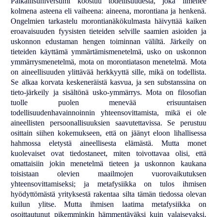
Paikallisuniversumi koostuu todellisuudesta, joka ilmenee
kolmena asteena eli vaiheena: aineena, morontiana ja henkenä.
Ongelmien tarkastelu morontianäkökulmasta häivyttää kaiken
eroavaisuuden fyysisten tieteiden selville saamien asioiden ja
uskonnon edustaman hengen toiminnan väliltä. Järkeily on
tieteiden käyttämä ymmärtämismenetelmä, usko on uskonnon
ymmärrysmenetelmä, mota on morontiatason menetelmä. Mota
on aineellisuuden ylittävää herkkyyttä sille, mikä on todellista.
Se alkaa korvata keskeneräistä kasvua, ja sen substanssina on
tieto-järkeily ja sisältönä usko-ymmärrys. Mota on filosofian
tuolle puolen menevää erisuuntaisen
todellisuudenhavainnoinnin yhteensovittamista, mikä ei ole
aineellisten persoonallisuuksien saavutettavissa. Se perustuu
osittain siihen kokemukseen, että on jäänyt eloon lihallisessa
hahmossa eletystä aineellisesta elämästä. Mutta monet
kuolevaiset ovat tiedostaneet, miten toivottavaa olisi, että
omattaisiin jokin menetelmä tieteen ja uskonnon kaukana
toisistaan olevien maailmojen vuorovaikutuksen
yhteensovittamiseksi; ja metafysiikka on tulos ihmisen
hyödyttömästä yrityksestä rakentaa silta tämän tiedossa olevan
kuilun ylitse. Mutta ihmisen laatima metafysiikka on
osoittautunut pikemminkin hämmentäväksi kuin valaisevaksi.