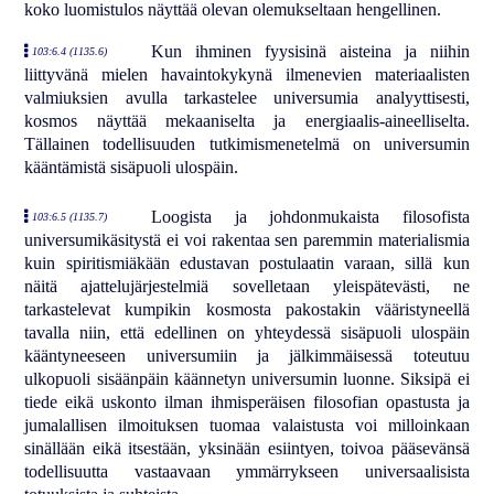
koko luomistulos näyttää olevan olemukseltaan hengellinen.
Kun ihminen fyysisinä aisteina ja niihin
103:6.4 (1135.6)
liittyvänä mielen havaintokykynä ilmenevien materiaalisten
valmiuksien avulla tarkastelee universumia analyyttisesti,
kosmos näyttää mekaaniselta ja energiaalis-aineelliselta.
Tällainen todellisuuden tutkimismenetelmä on universumin
kääntämistä sisäpuoli ulospäin.
Loogista ja johdonmukaista filosofista
103:6.5 (1135.7)
universumikäsitystä ei voi rakentaa sen paremmin materialismia
kuin spiritismiäkään edustavan postulaatin varaan, sillä kun
näitä ajattelujärjestelmiä sovelletaan yleispätevästi, ne
tarkastelevat kumpikin kosmosta pakostakin vääristyneellä
tavalla niin, että edellinen on yhteydessä sisäpuoli ulospäin
kääntyneeseen universumiin ja jälkimmäisessä toteutuu
ulkopuoli sisäänpäin käännetyn universumin luonne. Siksipä ei
tiede eikä uskonto ilman ihmisperäisen filosofian opastusta ja
jumalallisen ilmoituksen tuomaa valaistusta voi milloinkaan
sinällään eikä itsestään, yksinään esiintyen, toivoa pääsevänsä
todellisuutta vastaavaan ymmärrykseen universaalisista