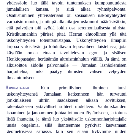
yhdessäolo luo tällä tavoin tuntemuksen kumppanuudesta
jumalallisen kanssa, ja siitä alkaa ryhmäpalvonta.
Osallistuminen yhteisateriaan oli sosiaalisen uskonyhteyden
varhaisin muoto, ja niinpä alkuaikojen uskonnot määräsivätkin,
että palvojien piti syödä jokin osa seremoniaalisesta uhrista.
Kristikunnankin piirissä pitää Herran ehtoollinen yllä tätä
uskonyhteyden toteuttamistapaa. Uskonyhteyden ilmapiiri
tarjoaa virkistävän ja lohduttavan lepovaiheen taistelussa, jota
käydään omaa etuaan tavoittelevan egon ja sisäisen
Henkiopastajan herättämän altruisminhalun välillä. Ja tämä on
alkusoittoa aidolle palvonnalle — Jumalan läsnäolemisen
harjoittelua, mikä päätyy ihmisten välisen veljeyden
ilmaantumiseen.
Kun primitiivinen ihminen tunsi
103:4.2 (1133.2)
uskonyhteytensä Jumalaan katkenneen, hän turvautui
jonkinlaiseen uhriin saadakseen aikaan sovituksen,
rakentaakseen ystävälliset suhteet uudelleen. Vanhurskauden
isoaminen ja janoaminen johtaa totuuden löytämiseen, ja totuus
lisää ihanteita, ja tämä luo yksittäiselle uskonnonharjoittajalle
uusia ongelmia, sillä ihanteemme pyrkivät kasvamaan
geometrisessa sarjassa, kun sen sijaan kykymme niiden