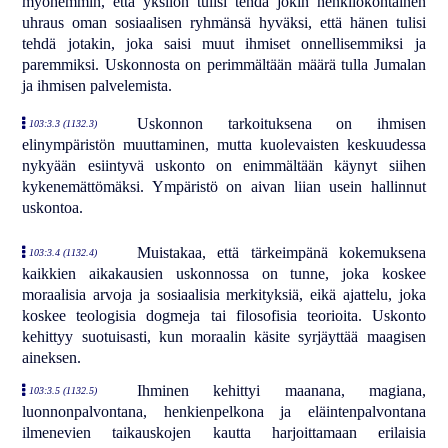
myöhemmin, että yksilön tulisi tehdä jokin henkilökohtainen
uhraus oman sosiaalisen ryhmänsä hyväksi, että hänen tulisi
tehdä jotakin, joka saisi muut ihmiset onnellisemmiksi ja
paremmiksi. Uskonnosta on perimmältään määrä tulla Jumalan
ja ihmisen palvelemista.
Uskonnon tarkoituksena on ihmisen
103:3.3 (1132.3)
elinympäristön muuttaminen, mutta kuolevaisten keskuudessa
nykyään esiintyvä uskonto on enimmältään käynyt siihen
kykenemättömäksi. Ympäristö on aivan liian usein hallinnut
uskontoa.
Muistakaa, että tärkeimpänä kokemuksena
103:3.4 (1132.4)
kaikkien aikakausien uskonnossa on tunne, joka koskee
moraalisia arvoja ja sosiaalisia merkityksiä, eikä ajattelu, joka
koskee teologisia dogmeja tai filosofisia teorioita. Uskonto
kehittyy suotuisasti, kun moraalin käsite syrjäyttää maagisen
aineksen.
Ihminen kehittyi maanana, magiana,
103:3.5 (1132.5)
luonnonpalvontana, henkienpelkona ja eläintenpalvontana
ilmenevien taikauskojen kautta harjoittamaan erilaisia