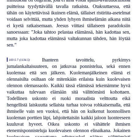
puitteissa tyydyttävällä tavalla ratkaista. Otaksuttaessa, että
tähän on käytettävissä ikuinen elämä, tällaiset ristiriita-asetelmat
voidaan selvittää, mutta yhden lyhyen ihmiselämän aikana niitä
ei kyetä ratkaisemaan. Jeesus viittasi tällaiseen paradoksiin
sanoessaan: ”Joka tahtoo pelastaa elämänsä, hän kadottaa sen,
mutta joka kadottaa elämänsä valtakunnan tähden, hän löytää
sen.”
Ihanteen tavoittelu, pyrkimys
103:5.7 (1134.5)
jumalankaltaisuuteen, on jatkuvaa ponnistelua, sekä ennen
kuolemaa että sen jälkeen. Kuolemanjälkeinen elämä ei
olennaisilta osiltaan ole mitenkään erilaista kuin kuolevaisen
olennon olemassaolo. Kaikki tässä elämässä tekemämme hyvä
vaikuttaa tulevaan elämään sitä välittömästi kohottaen.
Todellinen uskonto ei ruoki moraalista velttoutta eikä
hengellistä laiskuutta sellaista turhaa toivoa rohkaisemalla, että
ihmiselle vain sen vuoksi, että hän on kulkenut luonnollisen
kuoleman porttien läpi, lahjoitettaisiin kaikki jaloon luonteeseen
kuuluvat hyveet. Oikea uskonto ei vähättele ihmisen
etenemisponnisteluja kuolevaisen olennon elinaikana. Jokainen
kuolevaisen saavuttama edistysaskel päätyy välittömästi