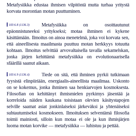
Metafysiikka edustaa ihmisen vilpitöntä mutta turhaa yritystä
korvata morontian motan puuttuminen.
Metafysiikka on osoittautunut
103:6.8 (1136.3)
epäonnistuneeksi yritykseksi; motaa ihminen ei kykene
käsittämään. Ilmoitus on ainoa menetelmä, joka voi korvata sen,
että aineellisesta maailmasta puuttuu motan herkkyys totuutta
kohtaan. Ilmoitus selvittää arvovaltaisella tavalla sekamelskan,
jonka järjen kehittämä metafysiikka on evolutionaarisella
sfäärillä saanut aikaan.
Tiede on sitä, että ihminen pyrkii tutkimaan
103:6.9 (1136.4)
fyysistä elinpiiriään, energiaalis-aineellista maailmaa. Uskonto
on se kokemus, jonka ihminen saa henkiarvojen kosmoksesta.
Filosofian on kehittänyt ihmismielen pyrkimys jäsentää ja
korreloida näiden kaukana toisistaan olevien käsitystapojen
selville saamat asiat jonkinlaiseksi järkeväksi ja yhtenäiseksi
suhtautumiseksi kosmokseen. Ilmoituksen selventämä filosofia
toimii mainiosti, silloin kun motaa ei ole ja kun ihmisjärjen
luoma motan korvike — metafysiikka — luhistuu ja pettää.