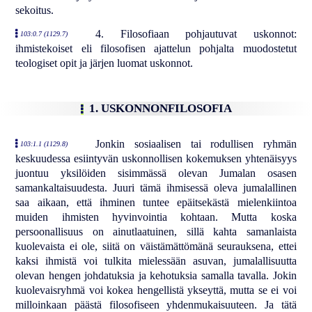
sekoitus.
4. Filosofiaan pohjautuvat uskonnot:
103:0.7 (1129.7)
ihmistekoiset eli filosofisen ajattelun pohjalta muodostetut
teologiset opit ja järjen luomat uskonnot.
1. USKONNONFILOSOFIA
Jonkin sosiaalisen tai rodullisen ryhmän
103:1.1 (1129.8)
keskuudessa esiintyvän uskonnollisen kokemuksen yhtenäisyys
juontuu yksilöiden sisimmässä olevan Jumalan osasen
samankaltaisuudesta. Juuri tämä ihmisessä oleva jumalallinen
saa aikaan, että ihminen tuntee epäitsekästä mielenkiintoa
muiden ihmisten hyvinvointia kohtaan. Mutta koska
persoonallisuus on ainutlaatuinen, sillä kahta samanlaista
kuolevaista ei ole, siitä on väistämättömänä seurauksena, ettei
kaksi ihmistä voi tulkita mielessään asuvan, jumalallisuutta
olevan hengen johdatuksia ja kehotuksia samalla tavalla. Jokin
kuolevaisryhmä voi kokea hengellistä ykseyttä, mutta se ei voi
milloinkaan päästä filosofiseen yhdenmukaisuuteen. Ja tätä