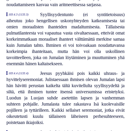
noudattamiseen kasvaa vain aritmeettisessa sarjassa.
Syyllisyydentunto (ei syntitietoisuus)
103:4.3 (1133.3)
aiheutuu joko hengellisen uskonyhteyden katkeamisesta tai
omien moraalisten ihanteiden madaltumisesta. Tällaisesta
pulmatilanteesta voi vapautua vasta oivaltaessaan, etteivät omat
korkeimmatkaan moraaliset ihanteet välttämättä merkitse samaa
kuin Jumalan tahto. Ihminen ei voi toivoakaan noudattavansa
korkeimpia ihanteitaan, mutta hän voi olla uskollinen
tavoitteelleen, joka on Jumalan löytäminen ja muuttuminen yhä
enemmän hänen kaltaisekseen.
Jeesus pyyhkäisi pois kaikki uhraus- ja
103:4.4 (1133.4)
hyvittelyseremoniat. Julistaessaan ihmisen olevan Jumalan lapsi
hän hävitti perustan kaikelta tältä kuvitellulta syyllisyydeltä ja
siltä, että ihminen tuntee itsensä universumissa eristetyksi.
Luodun ja Luojan suhde asetettiin lapsen ja vanhemman
suhteen pohjalle. Jumalasta tulee rakastava Isä kuolevaisille
pojilleen ja tyttärilleen. Kaikki sellaiset seremoniat, jotka eivät
oikeutetusti kuulu tällaiseen läheiseen perhesuhteeseen,
poistetaan ikiajoiksi.