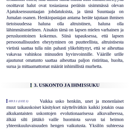
osoittavat halut ovat tosiasiassa peräisin sisimmässä olevan
Ajatuksensuuntaajan johdatuksista, ja tämä Suuntaaja on
Jumalan osanen. Henkiopastajan antama heräte tajutaan ihmisen
tietoisuudessa haluna olla altruistinen, haluna olla
lähimmäismielinen. Ainakin tämä on lapsen mielen varhainen ja
perusluontoinen kokemus. Siinä tapauksessa, että lapsen
persoonallisuuden eheytyminen on puutteellista, altruistisesta
vietistä saattaa tulla niin pahasti ylikehittynyt, että se aiheuttaa
vakavaa vahinkoa minuuden hyvinvoinnille. Väärille urille
ajautunut omatunto saattaa aiheuttaa paljon ristiriitaa, huolta,
surua ja mittaamattomat määrät inhimillistä murhetta.
3. USKONTO JA IHMISSUKU
Vaikka usko henkiin, unet ja monenlaiset
103:3.1 (1132.1)
muut taikauskoiset käsitykset näyttelivätkin kaikki jotakin osaa
alkukantaisten uskontojen evolutionaarisessa alkuvaiheessa,
älkää silti jättäkö vaille huomiota suvun tai heimon
yhteenkuuluvaisuuden hengen vaikutusta. Yksilön suhteessa