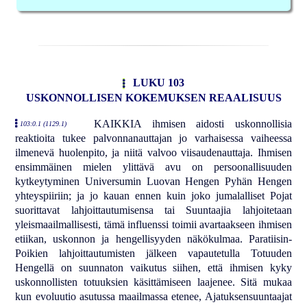
LUKU 103
USKONNOLLISEN KOKEMUKSEN REAALISUUS
KAIKKIA ihmisen aidosti uskonnollisia
103:0.1 (1129.1)
reaktioita tukee palvonnanauttajan jo varhaisessa vaiheessa
ilmenevä huolenpito, ja niitä valvoo viisaudenauttaja. Ihmisen
ensimmäinen mielen ylittävä avu on persoonallisuuden
kytkeytyminen Universumin Luovan Hengen Pyhän Hengen
yhteyspiiriin; ja jo kauan ennen kuin joko jumalalliset Pojat
suorittavat lahjoittautumisensa tai Suuntaajia lahjoitetaan
yleismaailmallisesti, tämä influenssi toimii avartaakseen ihmisen
etiikan, uskonnon ja hengellisyyden näkökulmaa. Paratiisin-
Poikien lahjoittautumisten jälkeen vapautetulla Totuuden
Hengellä on suunnaton vaikutus siihen, että ihmisen kyky
uskonnollisten totuuksien käsittämiseen laajenee. Sitä mukaa
kun evoluutio asutussa maailmassa etenee, Ajatuksensuuntaajat