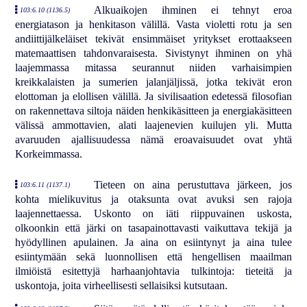
Alkuaikojen ihminen ei tehnyt eroa
103:6.10 (1136.5)
energiatason ja henkitason välillä. Vasta violetti rotu ja sen
andiittijälkeläiset tekivät ensimmäiset yritykset erottaakseen
matemaattisen tahdonvaraisesta. Sivistynyt ihminen on yhä
laajemmassa mitassa seurannut niiden varhaisimpien
kreikkalaisten ja sumerien jalanjäljissä, jotka tekivät eron
elottoman ja elollisen välillä. Ja sivilisaation edetessä filosofian
on rakennettava siltoja näiden henkikäsitteen ja energiakäsitteen
välissä ammottavien, alati laajenevien kuilujen yli. Mutta
avaruuden ajallisuudessa nämä eroavaisuudet ovat yhtä
Korkeimmassa.
Tieteen on aina perustuttava järkeen, jos
103:6.11 (1137.1)
kohta mielikuvitus ja otaksunta ovat avuksi sen rajoja
laajennettaessa. Uskonto on iäti riippuvainen uskosta,
olkoonkin että järki on tasapainottavasti vaikuttava tekijä ja
hyödyllinen apulainen. Ja aina on esiintynyt ja aina tulee
esiintymään sekä luonnollisen että hengellisen maailman
ilmiöistä esitettyjä harhaanjohtavia tulkintoja: tieteitä ja
uskontoja, joita virheellisesti sellaisiksi kutsutaan.