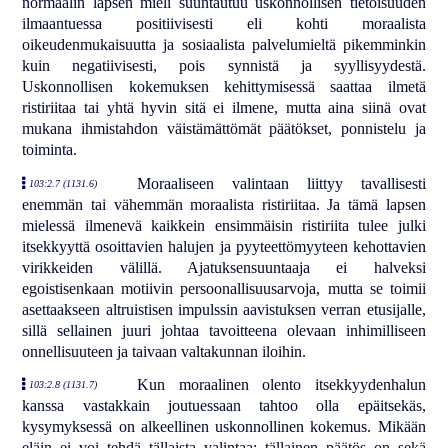
normaalin lapsen mieli suuntautuu uskonnollisen tietoisuuden
ilmaantuessa positiivisesti eli kohti moraalista
oikeudenmukaisuutta ja sosiaalista palvelumieltä pikemminkin
kuin negatiivisesti, pois synnistä ja syyllisyydestä.
Uskonnollisen kokemuksen kehittymisessä saattaa ilmetä
ristiriitaa tai yhtä hyvin sitä ei ilmene, mutta aina siinä ovat
mukana ihmistahdon väistämättömät päätökset, ponnistelu ja
toiminta.
Moraaliseen valintaan liittyy tavallisesti
103:2.7 (1131.6)
enemmän tai vähemmän moraalista ristiriitaa. Ja tämä lapsen
mielessä ilmenevä kaikkein ensimmäisin ristiriita tulee julki
itsekkyyttä osoittavien halujen ja pyyteettömyyteen kehottavien
virikkeiden välillä. Ajatuksensuuntaaja ei halveksi
egoistisenkaan motiivin persoonallisuusarvoja, mutta se toimii
asettaakseen altruistisen impulssin aavistuksen verran etusijalle,
sillä sellainen juuri johtaa tavoitteena olevaan inhimilliseen
onnellisuuteen ja taivaan valtakunnan iloihin.
Kun moraalinen olento itsekkyydenhalun
103:2.8 (1131.7)
kanssa vastakkain joutuessaan tahtoo olla epäitsekäs,
kysymyksessä on alkeellinen uskonnollinen kokemus. Mikään
eläin ei voi tehdä tällaista valintaa; tällainen päätös on sekä