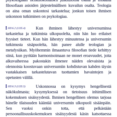
filosofiaan asioiden järjestelmällisen kuvailun osalta. Teologia
on aina oman uskontosi tarkastelua; jonkun toisen ihmisen
uskonnon tutkiminen on psykologiaa.
Kun ihminen lähestyy universuminsa
103:6.2 (1135.4)
tarkastelua ja tutkimista ulkopuolelta, niin hän luo erilaiset
fyysiset tieteet. Kun hän lähestyy minuutensa ja universumin
tutkimusta sisäpuolelta, hän panee alulle teologian ja
metafysiikan. Myöhemmin ilmaantuva filosofian tiede kehittyy
siinä, kun pyritään harmonisoimaan ne monet eroavuudet, joita
alkuvaiheessa pakostakin ilmenee näiden olevaisista ja
olennoista koostuvaan universumiin kohdistuvan kahden täysin
vastakkaisen tarkastelutavan tuottamien havaintojen ja
opetusten välillä.
Uskonnossa on kysymys hengellisestä
103:6.3 (1135.5)
näkökulmasta; kysymyksessä on tietoisuus inhimillisen
kokemuksen sisäisyydestä. Ihmisen hengellinen olemus tarjoaa
hänelle tilaisuuden kääntää universumin ulkopuoli sisäänpäin.
Sen vuoksi onkin totta, että pelkästään
persoonallisuuskokemuksen sisäisyydestä käsin katsottaessa