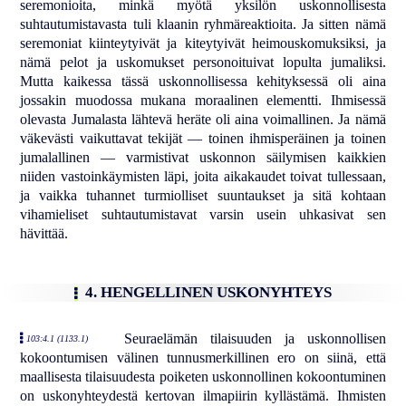
seremonioita, minkä myötä yksilön uskonnollisesta
suhtautumistavasta tuli klaanin ryhmäreaktioita. Ja sitten nämä
seremoniat kiinteytyivät ja kiteytyivät heimouskomuksiksi, ja
nämä pelot ja uskomukset personoituivat lopulta jumaliksi.
Mutta kaikessa tässä uskonnollisessa kehityksessä oli aina
jossakin muodossa mukana moraalinen elementti. Ihmisessä
olevasta Jumalasta lähtevä heräte oli aina voimallinen. Ja nämä
väkevästi vaikuttavat tekijät — toinen ihmisperäinen ja toinen
jumalallinen — varmistivat uskonnon säilymisen kaikkien
niiden vastoinkäymisten läpi, joita aikakaudet toivat tullessaan,
ja vaikka tuhannet turmiolliset suuntaukset ja sitä kohtaan
vihamieliset suhtautumistavat varsin usein uhkasivat sen
hävittää.
4. HENGELLINEN USKONYHTEYS
Seuraelämän tilaisuuden ja uskonnollisen
103:4.1 (1133.1)
kokoontumisen välinen tunnusmerkillinen ero on siinä, että
maallisesta tilaisuudesta poiketen uskonnollinen kokoontuminen
on uskonyhteydestä kertovan ilmapiirin kyllästämä. Ihmisten