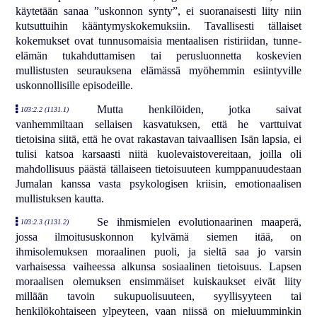
käytetään sanaa ”uskonnon synty”, ei suoranaisesti liity niin
kutsuttuihin kääntymyskokemuksiin. Tavallisesti tällaiset
kokemukset ovat tunnusomaisia mentaalisen ristiriidan, tunne-
elämän tukahduttamisen tai perusluonnetta koskevien
mullistusten seurauksena elämässä myöhemmin esiintyville
uskonnollisille episodeille.
Mutta henkilöiden, jotka saivat
103:2.2 (1131.1)
vanhemmiltaan sellaisen kasvatuksen, että he varttuivat
tietoisina siitä, että he ovat rakastavan taivaallisen Isän lapsia, ei
tulisi katsoa karsaasti niitä kuolevaistovereitaan, joilla oli
mahdollisuus päästä tällaiseen tietoisuuteen kumppanuudestaan
Jumalan kanssa vasta psykologisen kriisin, emotionaalisen
mullistuksen kautta.
Se ihmismielen evolutionaarinen maaperä,
103:2.3 (1131.2)
jossa ilmoitususkonnon kylvämä siemen itää, on
ihmisolemuksen moraalinen puoli, ja sieltä saa jo varsin
varhaisessa vaiheessa alkunsa sosiaalinen tietoisuus. Lapsen
moraalisen olemuksen ensimmäiset kuiskaukset eivät liity
millään tavoin sukupuolisuuteen, syyllisyyteen tai
henkilökohtaiseen ylpeyteen, vaan niissä on mieluumminkin