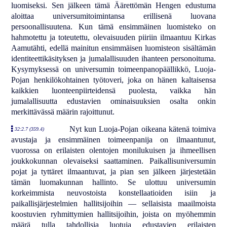
luomiseksi. Sen jälkeen tämä Äärettömän Hengen edustuma
aloittaa universumitoimintansa erillisenä luovana
persoonallisuutena. Kun tämä ensimmäinen luomisteko on
hahmotettu ja toteutettu, olevaisuuden piiriin ilmaantuu Kirkas
Aamutähti, edellä mainitun ensimmäisen luomisteon sisältämän
identiteettikäsityksen ja jumalallisuuden ihanteen personoituma.
Kysymyksessä on universumin toimeenpanopäällikkö, Luoja-
Pojan henkilökohtainen työtoveri, joka on hänen kaltaisensa
kaikkien luonteenpiirteidensä puolesta, vaikka hän
jumalallisuutta edustavien ominaisuuksien osalta onkin
merkittävässä määrin rajoittunut.
Nyt kun Luoja-Pojan oikeana kätenä toimiva
32:2.7 (359.4)
avustaja ja ensimmäinen toimeenpanija on ilmaantunut,
vuorossa on erilaisten olentojen monilukuisen ja ihmeellisen
joukkokunnan olevaiseksi saattaminen. Paikallisuniversumin
pojat ja tyttäret ilmaantuvat, ja pian sen jälkeen järjestetään
tämän luomakunnan hallinto. Se ulottuu universumin
korkeimmista neuvostoista konstellaatioiden isiin ja
paikallisjärjestelmien hallitsijoihin — sellaisista maailmoista
koostuvien ryhmittymien hallitsijoihin, joista on myöhemmin
määrä tulla tahdollisia luotuja edustavien erilaisten