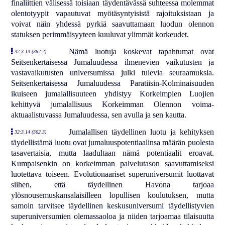
finaliittien välisessä toisiaan täydentävässä suhteessa molemmat
olentotyypit vapautuvat myötäsyntyisistä rajoituksistaan ja
voivat näin yhdessä pyrkiä saavuttamaan luodun olennon
statuksen perimmäisyyteen kuuluvat ylimmät korkeudet.
Nämä luotuja koskevat tapahtumat ovat
32:3.13 (362.2)
Seitsenkertaisessa Jumaluudessa ilmenevien vaikutusten ja
vastavaikutusten universumissa julki tulevia seuraamuksia.
Seitsenkertaisessa Jumaluudessa Paratiisin-Kolminaisuuden
ikuiseen jumalallisuuteen yhdistyy Korkeimpien Luojien
kehittyvä jumalallisuus Korkeimman Olennon voima-
aktuaalistuvassa Jumaluudessa, sen avulla ja sen kautta.
Jumalallisen täydellinen luotu ja kehityksen
32:3.14 (362.3)
täydellistämä luotu ovat jumaluuspotentiaalinsa määrän puolesta
tasavertaisia, mutta laadultaan nämä potentiaalit eroavat.
Kumpaisenkin on korkeimman palvelutason saavuttamiseksi
luotettava toiseen. Evolutionaariset superuniversumit luottavat
siihen, että täydellinen Havona tarjoaa
ylösnousemuskansalaisilleen lopullisen koulutuksen, mutta
samoin tarvitsee täydellinen keskusuniversumi täydellistyvien
superuniversumien olemassaoloa ja niiden tarjoamaa tilaisuutta