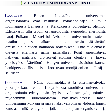
2. UNIVERSUMIN ORGANISOINTI
Ennen Luoja-Poikia universumin
32:2.1 (358.3)
organisoinnista ovat vastuussa voimanohjaajat ja muut
Kolmannesta Lähteestä ja Keskuksesta polveutuvat olennot.
Edeltäkäsin tällä tavoin organisoiduista avaruuden energioista
Luoja-Poikanne Mikael loi Nebadonin universumin asutetut
maailmat, ja siitä alkaen hän on itseään säästämättä
omistautunut niiden hallinnon hoitamiseen. Ennalta olemassa
olevasta energiasta nämä jumalalliset Pojat aineellistavat
näkyvää materiaa, projisoivat elollisia olentoja ja luovat
yhteistyössä Äärettömän Hengen universumiläsnäolon kanssa
henkipersoonallisuuksista koostuvan monijäsenisen hallitsijan
seurueen.
Nämä voimanohjaajat ja energianvalvojat,
32:2.2 (358.4)
jotka jo kauan ennen Luoja-Poikaa suorittivat universumin
organisoinnin edellyttämän fyysisen valmistelutyön, toimivat
myöhemmin suurenmoisessa yhteistyösuhteessa tähän
Universumin Poikaan ja jäävät iäksi valvomaan yhdessä hänen
kanssaan niitä energioita, jotka he alkujaan organisoivat ja