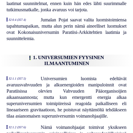
laatimat suunnitelmat, ennen kuin hän edes lähti suurimmalle
tutkimusmatkalle, jonka avaruus voi tarjota.
Jumalan Pojat saavat valita luomistoimiensa
32:0.4 (357.4)
tapahtumapaikan, mutta alun perin nämä aineelliset luomukset
ovat Kokonaisuniversumin Paratiisi-Arkkitehtien laatimia ja
suunnittelemia.
1. UNIVERSUMIEN FYYSINEN
ILMAANTUMINEN
Universumien luomista edeltävät
32:1.1 (357.5)
avaruusvahvuuden ja alkuenergioiden manipuloinnit ovat
Paratiisissa olevien Vahvuuden Pääorganisoijien
aikaansaannosta; mutta kun emergentti energia alkaa
superuniversumien toimipiireissä reagoida paikalliseen eli
lineaariseen gravitaatioon, he poistuvat näyttämöltä tehdäkseen
tilaa asianomaisen superuniversumin voimanohjaajille.
Nämä voimanohjaajat toimivat yksikseen
32:1.2 (357.6)