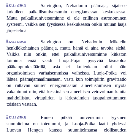
Salvington, Nebadonin päämaja, sijaitsee
32:2.4 (359.1)
tarkalleen paikallisuniversumin energiamassan keskuksessa.
Mutta paikallisuniversuminne ei ole erillinen astronominen
systeemi, vaikka sen fyysisessä keskuksessa onkin muuan laaja
järjestelmä.
Salvington on Nebadonin Mikaelin
32:2.5 (359.2)
henkilökohtainen päämaja, mutta häntä ei aina tavoita sieltä.
Vaikka niin onkin, ettei paikallisuniversuminne kitkaton
toiminta enää vaadi Luoja-Pojan pysyvää läsnäoloa
pääkaupunkisfäärillä, asia ei kuitenkaan ollut näin
organisoimisen varhaisemmissa vaiheissa. Luoja-Poika voi
lähteä päämajamaailmastaan, vasta kun toimipiirin gravitaatio
on riittävän suuren energiamäärän aineellistumisen myötä
vakautunut niin, että keskinäisen aineellisen vetovoiman kautta
mahdollistuu virtapiirien ja järjestelmien tasapainottuminen
toisiaan vastaan.
Ennen pitkää universumin fyysinen
32:2.6 (359.3)
suunnitelma on toteutunut, ja Luoja-Poika laatii yhdessä
Luovan Hengen kanssa suunnitelmansa elollisuuden