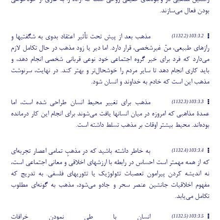
راستین مذهبی در وجودهای حقیقی روحی است که اراده را به عاری از خودخواهی
بودن فعال می
سازند.
مذهب بعد از پیش تحت تأثیر اعتقاد بدوی به شگفتیها و
103:3.2 (1132.2)
رازهای طبیعی، منّ غیرشخصی، قرار دارد. اما دیر یا زود مذهب در حال تکامل لازم
می
دارد که فرد برای خیر گروه اجتماعی خود نوعی قربانی شخصی انجام دهد، و
باید کاری انجام دهد تا سایر مردم را خوشحال
تر و بهتر کند. در نهایت، سرنوشت
مذهب این است که خادم به خداوند و انسان شود.
مذهب برای تغییر محیط انسان طراحی شده است، اما
103:3.3 (1132.3)
عمدۀ مذاهبی که امروزه در میان انسانها یافت می
شوند برای انجام این کار درمانده
بوده
اند. محیط بیشتر اوقات بر مذهب تسلط داشته است.
به خاطر داشته باشید که در مذهبِ تمامی اعصار تجربه
ای
103:3.4 (1132.4)
که از همه مهمتر است احساس در رابطه با ارزشهای اخلاقی و معانی اجتماعی است،
نه اندیشه کردن پیرامون تعصبات تئولوژیک یا تئوریهای فلسفی. به تدریج که
مفهوم اخلاقیات جانشین عنصر سحر و جادو می
شود، مذهب به گونه
ای مطلوب
تکامل می
یابد.
انسان با طی نمودن خرافاتِ
103:3.5 (1132.5)