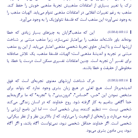
ترک یا تغییر بسیاری از اعتقادات مذهبیش تجربۀ مذهبی خویش را حفظ کند.
مذهب به رغم تغییرات انقلابی در اعتقادات مذهبی تدوام می
یابد. الهیات مذهب را
به وجود نمی
آورد؛ این مذهب است که فلسفۀ تئولوژیک را به وجود می
آورد.
این که مذهب
گرایان به چیزهای بسیار زیادی که خطا
103:1.5 (1130.4)
بوده
اند باور داشته
اند مذهب را بی
اعتبار نمی
سازد، زیرا مذهب مبتنی بر شناخت
ارزشها است و با ایمانِ حاویِ تجربۀ شخصیِ مذهبی اعتبار می
یابد. از این رو مذهب
مبتنی بر تجربه و اندیشۀ مذهبی است؛ الهیات، فلسفۀ مذهب، یک تلاش صادقانه
برای تفسیر آن تجربه است. چنین اعتقادات تفسیری ممکن است درست یا خطا، یا
مخلوطی از حقیقت و خطا باشند.
درک شناخت ارزشهای معنوی تجربه
ای است که فوق
103:1.6 (1130.5)
اندیشه
پرداز است. هیچ لغتی در هیچ زبان بشری وجود ندارد که بتواند برای
مشخص نمودن این ”حس، ”احساس“، ”درون
بینی“، یا ”تجربه“ که ما برگزیده
ایم
خدا-آگاهی بنامیم به کار گرفته شود. روح خداوند که در انسان زندگی می
کند
شخصی نیست — تنظیم کننده، پیش شخصی است — اما این ناصح ارزشی را
عرضه می
دارد، و رایحه
ای از الوهیت را می
تراود، که از بالاترین نظر و از نظر بیکرانی،
شخصی است. اگر خداوند حداقل شخصی نبود، نمی
توانست آگاه باشد، و اگر آگاه
نبود، پس مادون بشری می
بود.