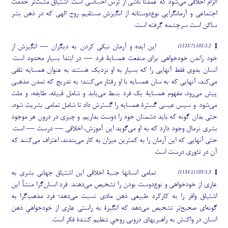
الزام اخلاقی می
شود که عمدتاً ناشی از ترس احساسی است. اشتیاق مثبت
تر خدمت
اجتماعی و آرمانگرایی نوع
دوستانه از انگیزش مستقیم روح الهی که در ذهن بشر
ساکن است سرچشمه گرفته است.
این ایده و آرمان نیکی کردن به دیگران — انگیزش از
103:5.2 (1133.7)
خود راندن خودخواهی برای منفعت همسایۀ فرد — در ابتدا بسیار محدود است.
انسان بدوی فقط آنهایی را که بسیار به او نزدیک هستند به عنوان همسایه تلقی
می
کند، آنهایی که به سان همسایه با او رفتار می
کنند؛ به تدریج که تمدن مذهبی
پیش می
رود، مفهوم همسایۀ یک فرد بسط می
یابد و شامل قبیله، طایفه، و ملت
می
شود. و سپس عیسی گسترۀ همسایه را گسترش داد تا شامل تمامی بشریت شود،
حتی بدان گونه که باید دشمنان خود را دوست بداریم. و چیزی در درون هر موجود
بشری نرمال وجود دارد که به او می
گوید این آموزش، اخلاقی — درست — است.
حتی آنهایی که این آرمان را به کمترین میزان به کار می
بندند، اعتراف می
کنند که
آن در تئوری درست است.
تمامی انسانها جنبۀ اخلاقی این اشتیاق جهانی بشری به
103:5.3 (1134.1)
عاری از خودخواهی و نوع
دوست بودن را تشخیص می
دهند. فرد انسان
گرا منشأ این
اشتیاق وافر را به کارکرد طبیعی ذهن مادی نسبت می
دهد؛ فرد مذهب
گرا به
گونه
ای صحیح
تر تشخیص می
دهد که انگیزۀ به راستی عاری از خودخواهیِ ذهن
انسان در واکنش به راهبریهای درونی روحیِ تنظیم کنندۀ فکر است.