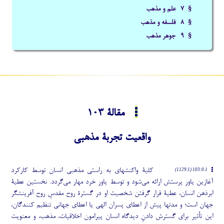
§ 7- علم و مذهب
§ 8- فلسفه و مذهب
§ 9- جوهر مذهب
مقالۀ 103
واقعیت تجربۀ مذهبی
کلیۀ واکنشهای به راستی مذهبی انسان توسط کارکرد
103:0.1 (1129.1)
آغازین یاور پرستش ارائه می
شود و توسط یاور خرد مهار می
گردد. نخستین عطیۀ
ابرذهن انسان، عطیۀ قرار گرفتن شخصیت او در گسترۀ روح
مقدسِ روح آفرینشگر
جهان است؛ و مدتها پیش از اعطای پسران الهی یا اعطای جهانی تنظیم کنندگان،
این تأثیر برای گسترش دادنِ دیدگاه انسان پیرامون اخلاقیات، مذهب، و معنویت