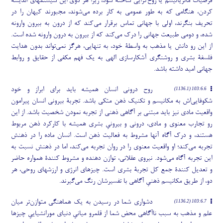
فرضیات ماتریالیسم یا روح
گرایی ساخته شود، زیرا هر دوی این سیستمهای اندیشه
کردن، هنگامی که به طور عمومی به کار برده می
شوند، مجبورند کیهان را در
تحریف بنگرند، اولی با جهانی تماس برقرار می
کند که از درون به بیرون وارونه
شده، و دومی طبیعت جهانی را درک می
کند که از بیرون به درون وارونه شده است.
از این رو دانش یا مذهب به واسطۀ خود، به تنهایی، هرگز نمی
تواند بدون هدایت
فلسفۀ بشری و روشنگری آشکارسازی الهی به یک فهم مکفی از حقایق و روابط
جهانی امید داشته باشد.
روح درونی انسان همیشه باید برای ابراز و خود
103:6.6 (1136.1)
شکوفایی
اش به مکانیسم و تکنیک ذهن متکی باشد. تجربۀ بیرونی انسان پیرامون
واقعیت مادی نیز باید مبتنی بر آگاهی ذهنی از تجربه نمودن شخصیت باشد. از این
رو تجارب معنوی و مادی، درونی و بیرونیِ بشری همیشه با کارکرد ذهن مربوط
هستند، و درک آگاه آنها مشروط به فعالیت ذهن است. انسان ماده را در ذهنش
تجربه می
کند؛ او واقعیت معنوی را در روان تجربه می
کند، اما در ذهنش نسبت به
این تجربه آگاه می
شود. نیروی عقلانی، توازن دهنده و مشروط کنندۀ همواره حاضر
و تعدیل کنندۀ جمع کل تجربۀ بشری است. چیزهای انرژی و ارزشهای روحی، هر
دو، از طریق مکانیسم ذهنیِ آگاهی با تفسیرشان رنگ می
گیرند.
دشواری شما در رسیدن به یک هماهنگی متوازن
تر میان
103:6.7 (1136.2)
علم و مذهب به سبب ناآگاهی محض شما از قلمرو میانیِ دنیای مورانشیاییِ چیزها