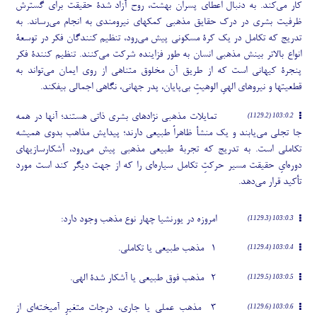
کار می
کند. به دنبال اعطای پسران بهشت، روح آزاد شدۀ حقیقت برای گسترش
ظرفیت بشری در درک حقایق مذهبی کمکهای نیرومندی به انجام می
رساند. به
تدریج که تکامل در یک کرۀ مسکونی پیش می
رود، تنظیم کنندگان فکر در توسعۀ
انواع بالاتر بینش مذهبی انسان به طور فزاینده شرکت می
کنند. تنظیم کنندۀ فکر
پنجرۀ کیهانی است که از طریق آن مخلوق متناهی از روی ایمان می
تواند به
قطعیتها و نیروهای الهیِ الوهیتِ بی
پایان، پدر جهانی، نگاهی اجمالی بیفکند.
تمایلات مذهبی نژادهای بشری ذاتی هستند؛ آنها در همه
103:0.2 (1129.2)
جا تجلی می
یابند و یک منشأ ظاهراً طبیعی دارند؛ پیدایش مذاهب بدوی همیشه
تکاملی است. به تدریج که تجربۀ طبیعی مذهبی پیش می
رود، آشکارسازیهای
دوره
ایِ حقیقت مسیر حرکتِ تکامل سیاره
ای را که از جهت دیگر کند است مورد
تأکید قرار می
دهد.
امروزه در یورنشیا چهار نوع مذهب وجود دارد:
103:0.3 (1129.3)
1- مذهب طبیعی یا تکاملی.
103:0.4 (1129.4)
2- مذهب فوق طبیعی یا آشکار شدۀ الهی.
103:0.5 (1129.5)
3- مذهب عملی یا جاری، درجات متغیرِ آمیخته
ای از
103:0.6 (1129.6)