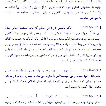
یافتند که نسبت به فرزندی از یک پدر با محبت آسمانی در آگاهی رشد کردند،
نباید به انسانهای همنوع خود که فقط می
توانند از طریق یک بحران روانشناسانه،
یک دگرگونی احساسی، به چنین آگاهی از همیاری روحانی با خداوند دست یابند،
با سوءظن بنگرند.
خاک تکاملی در ذهن انسان که تخم مذهب آشکار شدۀ
103:2.3 (1131.2)
الهی در آن جوانه می
زند طبیعت اخلاقی است که در همان اوان موجب یک آگاهی
اجتماعی می
شود. نخستین انگیزشهای سرشت اخلاقی یک کودک به جنسیت، گناه،
یا غرور شخصی ربط ندارند، بلکه به انگیزه
های عدالت، انصاف، و اشتیاق به مهربانی
— خدمت سودمند به همنوعان فرد. و هنگامی که چنین بیداریهای آغازین اخلاقی
پرورش می
یابند، یک تکامل تدریجی از حیات مذهبی رخ می
دهد که نسبتاً فارغ از
تضادها، دگرگونیها، و بحرانها است.
هر موجود بشری در همان اوان چیزی از یک تضاد میان
103:2.4 (1131.3)
انگیزه
های خود بینانه و نوع دوستانه
اش را تجربه می
کند، و بسیاری اوقات در نتیجۀ
جستجو برای کمک فوق بشری در کار حل این تضادهای اخلاقی ممکن است اولین
تجربۀ خدا آگاهی به دست آید.
روانشناسی یک کودک طبعاً مثبت است، نه منفی.
103:2.5 (1131.4)
انسانهای زیادی منفی هستند زیرا اینطور آموزش یافته
اند. هنگامی که گفته می
شود