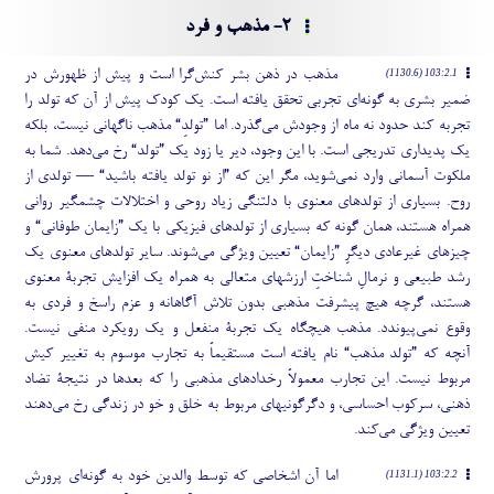
2- مذهب و فرد
مذهب در ذهن بشر کنش
گرا است و پیش از ظهورش در
103:2.1 (1130.6)
ضمیر بشری به گونه
ای تجربی تحقق یافته است. یک کودک پیش از آن که تولد را
تجربه کند حدود نه ماه از وجودش می
گذرد. اما ”تولدِ“ مذهب ناگهانی نیست، بلکه
یک پدیداری تدریجی است. با این وجود، دیر یا زود یک ”تولد“ رخ می
دهد. شما به
ملکوت آسمانی وارد نمی
شوید، مگر این که ”از نو تولد یافته باشید“ — تولدی از
روح. بسیاری از تولدهای معنوی با دلتنگی زیاد روحی و اختلالات چشمگیر روانی
همراه هستند، همان گونه که بسیاری از تولدهای فیزیکی با یک ”زایمان طوفانی“ و
چیزهای غیرعادی دیگرِ ”زایمان“ تعیین ویژگی می
شوند. سایر تولدهای معنوی یک
رشد طبیعی و نرمالِ شناختِ ارزشهای متعالی به همراه یک افزایش تجربۀ معنوی
هستند، گرچه هیچ پیشرفت مذهبی بدون تلاش آگاهانه و عزم راسخ و فردی به
وقوع نمی
پیوندد. مذهب هیچگاه یک تجربۀ منفعل و یک رویکرد منفی نیست.
آنچه که ”تولد مذهب“ نام یافته است مستقیماً به تجارب موسوم به تغییر کیش
مربوط نیست. این تجارب معمولاً رخدادهای مذهبی را که بعدها در نتیجۀ تضاد
ذهنی، سرکوب احساسی، و دگرگونیهای مربوط به خلق و خو در زندگی رخ می
دهند
تعیین ویژگی می
کند.
اما آن اشخاصی که توسط والدین خود به گونه
ای پرورش
103:2.2 (1131.1)