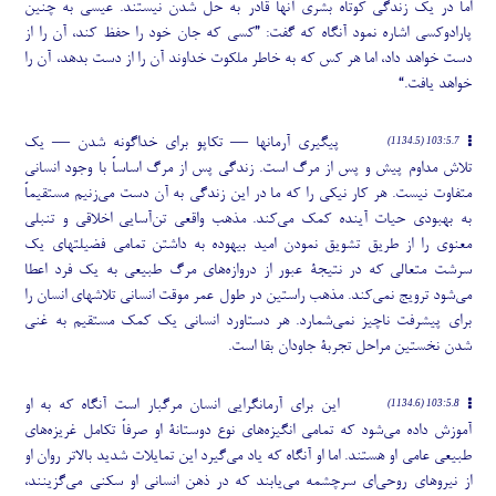
اما در یک زندگی کوتاه بشری آنها قادر به حل شدن نیستند. عیسی به چنین
پارادوکسی اشاره نمود آنگاه که گفت: ”کسی که جان خود را حفظ کند، آن را از
دست خواهد داد، اما هر کس که به خاطر ملکوت خداوند آن را از دست بدهد، آن را
خواهد یافت.“
پیگیری آرمانها — تکاپو برای خداگونه شدن — یک
103:5.7 (1134.5)
تلاش مداوم پیش و پس از مرگ است. زندگی پس از مرگ اساساً با وجود انسانی
متفاوت نیست. هر کار نیکی را که ما در این زندگی به آن دست می
زنیم مستقیماً
به بهبودی حیات آینده کمک می
کند. مذهب واقعی تن
آسایی اخلاقی و تنبلی
معنوی را از طریق تشویق نمودن امید بیهوده به داشتن تمامی فضیلتهای یک
سرشت متعالی که در نتیجۀ عبور از دروازه
های مرگ طبیعی به یک فرد اعطا
می
شود ترویج نمی
کند. مذهب راستین در طول عمر موقت انسانی تلاشهای انسان را
برای پیشرفت ناچیز نمی
شمارد. هر دستاورد انسانی یک کمک مستقیم به غنی
شدن نخستین مراحل تجربۀ جاودان بقا است.
این برای آرمانگرایی انسان مرگبار است آنگاه که به او
103:5.8 (1134.6)
آموزش داده می
شود که تمامی انگیزه
های نوع دوستانۀ او صرفاً تکامل غریزه
های
طبیعی عامی او هستند. اما او آنگاه که یاد می
گیرد این تمایلات شدید بالاتر روان او
از نیروهای روحی
ای سرچشمه می
یابند که در ذهن انسانی او سکنی می
گزینند،