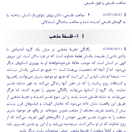
مذاهب طبیعی و فوق طبیعی.
4- مذاهب فلسفی، دکترینهای تئولوژیکِ انسان ساخته یا
103:0.7 (1129.7)
به گونه
ای فلسفی اندیشه شده و مذاهب ساختگی استدلالی.
1- فلسفۀ مذهب
یگانگیِ تجربۀ مذهبی در میان یک گروه اجتماعی یا
103:1.1 (1129.8)
نژادی ناشی از طبیعت یکسان قطعۀ خداوند است که در فرد ساکن است. این نیروی
الهی در انسان است که موجب علاقۀ غیرخودخواهانۀ او به بهروزی انسانهای دیگر
می
شود. اما از آنجا که شخصیت بی
همتا است — هیچ دو انسانی یکسان نیستند
— نتیجۀ اجتناب ناپذیر آن این است که هیچ دو موجود بشری نمی
توانند راهبریها
و اشتیاقات روح ربانیت را که در ذهن آنها زندگی می
کند به طور مشابه تفسیر
نمایند. یک گروه از انسانها می
توانند یگانگیِ معنوی را تجربه کنند، اما هرگز
نمی
توانند به تشابه فلسفی دست یابند. و این تنوع تفسیر اندیشه و تجربۀ مذهبی از
طریق این واقعیت نشان داده می
شود که عالمان الهیات و فیلسوفان قرن بیستم
بیش از پانصد تعریف مختلف از مذهب تدوین نموده
اند. در واقع، هر موجود بشری
مذهب را به صورت تفسیر تجربی خودش از انگیزه
های الهی تعریف می
کند که از
روح خداوند که در او ساکن است سرچشمه می
یابد، و از این رو چنین تفسیری باید
بی
نظیر و کاملاً متفاوت از فلسفۀ مذهبی تمامی موجودات بشری دیگر باشد.