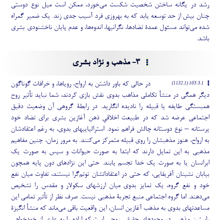
رشد در یگانه ساختن شخصیت شکست می
خورد، ممکن است میل نوع دوستی
چنان بیش از حد توسعه یابد که به بهروزی فرد آسیب جدی زند. یک ضمیر گمراه
شده می
تواند مسئول عمدۀ تضادها، نگرانیها، اندوه
ها، و عدم پایان ناخشنودی بشری
باشد.
3- مذهب و نژاد بشری
در حالی که باور داشتن به ارواح، رویاها، و خرافات گوناگون
103:3.1 (1132.1)
دیگر همگی در منشأ تکاملی مذاهب بدوی نقش بازی کردند، شما نباید تأثیر روح
همبستگی طایفه یا قبیله را نادیده انگارید. در رابطۀ گروهی آن وضعیت دقیق
اجتماعی عرضه شد که در طبیعت اخلاقیِ ذهن آغازین بشری برای تضاد خود
پرستانه – نوع دوستانه چالش فراهم نمود. استرالیاییهای بدوی، به رغم اعتقادشان
به ارواح، هنوز مذهبشان را روی قبیله متمرکز می
کنند. به مرور زمان، چنین مفاهیم
مذهبی به این تمایل دارند که ابتدا به صورت حیوانات و سپس به صورت یک
ابرانسان یا به صورت یک خدا تجسم یابند. حتی این نژادهای دون پایه همچون
بیابان نشینان آفریقایی، که حتی در اعتقاداتشان توتم
گرا نیستند، تفاوت میان نفع
خود و نفع گروه، یک تمایز بدوی میان ارزشهای سکولار و مقدس را تشخیص
می
دهند. اما گروه اجتماعی منبع تجربۀ مذهبی نیست. صرف نظر از تأثیر تمامی این
مساعدتهای بدوی به مذهب آغازین انسان، این واقعیت باقی می
ماند که منشأ انگیزۀ