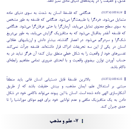
عشق، و حقیقت را در پدیده
های دنیای مادی تمیز دهد.
هنگامی که فلسفۀ انسان به شدت به سوی دنیای ماده
103:6.14 (1137.4)
متمایل می
شود، خردگرا یا طبیعت
گرا می
شود. هنگامی که فلسفه به طور مشخص
به سوی سطح معنوی تمایل می
یابد، آرمان
گرا یا حتی عرفان
گرا می
شود. هنگامی
که فلسفه آنقدر بداقبال می
شود که به متافیزیک گرایش می
یابد، به طور بی
دریغ
شک
گرا و سردرگم می
شود. در اعصار گذشته، بیشترِ دانش و ارزیابیهای عقلانی
انسان در یکی از این سه تحریفات ادراک قرار داشته
اند. فلسفه جرأت نمی
کند
تفسیرهای خود از واقعیت را به شکل خطیِ منطق بیان کند؛ آن هرگز نباید در به
حساب آوردن توازن بیضویِ واقعیت و با انحنای ضروری تمامی مفاهیم رابطه
ای
ناکام باشد.
بالاترین فلسفۀ قابل دستیابی انسان فانی باید منطقاً
103:6.15 (1137.5)
مبتنی بر استدلال علم، ایمان مذهب، و بینش حقیقت باشد که از طریق
آشکارسازی الهی داده شده است. انسان با این پیوند می
تواند ناکامی خود در شکل
دادن به یک متافیزیک مکفی و عدم توانایی خود برای فهم موتای مورانشیا را تا
حدی جبران کند.
7- علم و مذهب