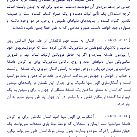
حدس در بسط مرزهای آن سودمند هستند. مذهب برای ابد به ایمان وابسته است،
گرچه استدلال یک تأثیر ثبات دهنده و یک همراهِ کمک کننده است. و همیشه
تفاسیر گمراه کننده از پدیده
های دنیاهای طبیعی و روحی، هر دو، وجود داشته و
همواره وجود خواهد داشت، علوم و مذاهبی که به طور خطا چنین نامیده شده
اند.
انسان به سبب فهم ناکاملش از علم، مهار اندکش روی
103:6.12 (1137.2)
مذهب، و تلاشهای ناموفقش در متافیزیک، تلاش کرده است که فرمولبندیهای خود
را پیرامون فلسفه بسازد. و اگر به خاطر فروپاشی ارتباط تماماً مهم و ضروری
متافیزیکی میان دنیاهای ماده و روح، ناکامی متافیزیک برای پر کردن فاصلۀ
مورانشیایی میان فیزیکی و روحی نبود، به راستی انسان امروزی یک فلسفۀ ارزشمند
و جذاب از خودش و جهانش می
ساخت. انسان فانی فاقد درک ذهن و مادۀ مورانشیا
است؛ و آشکارسازی الهی تنها تکنیک برای جبران این نقصان در یافته
های بینشی
است که انسان به منظور ساختن یک فلسفۀ منطقی از جهان و برای رسیدن به یک
فهم ارضا کننده از مکان قطعی و با ثباتش در آن جهان به طور بسیار مبرم به آن
نیاز دارد.
آشکارسازی الهی تنها امید انسان تکاملی برای پر کردن
103:6.13 (1137.3)
فاصلۀ مورانشیا است. ایمان و استدلال، که توسط موتا یاری نشده
اند نمی
توانند یک
جهان منطقی را درک نموده و بسازند. بدون بینش موتا، انسان فانی نمی
تواند نیکی،