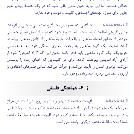
حداقل هستند. اما این نباید بدین معنی تلقی شود که در یک جامعۀ پیشرو هیچ
جایی برای منزل، نهادهای اجتماعی، کلیسا، و دولت وجود ندارد.
هنگامی که عضوی از یک گروه اجتماعی مذهبی از الزامات
103:5.12 (1135.2)
چنین گروهی اطاعت کرده است، باید تشویق شود که در ابراز کامل تفسیر شخصی
خودش از حقایق اعتقاد مذهبی و واقعیات تجربۀ مذهبی از آزادی مذهبی بهره
مند
گردد. امنیت یک گروه مذهبی به وحدت معنوی بستگی دارد، نه به همسانیِ
تئولوژیک. یک گروه مذهبی باید قادر باشد بدون این که ”آزاد اندیش“ شود از
آزادیِ آزاد اندیشی بهره
مند گردد. برای هر کلیسایی که خدای زنده را پرستش
می
کند، برادری انسان را تأیید می
کند، و جرأت می
کند تمامی فشارهای اعتقادی را
از روی اعضایش بردارد امید زیادی وجود دارد.
6- هماهنگی فلسفی
الهیات مطالعۀ کنشها و واکنشهای روح بشر است؛ آن هرگز
103:6.1 (1135.3)
نمی
تواند یک علم شود زیرا در ابراز شخصیش همیشه باید کم و بیش با روانشناسی
و در توصیف سیستماتیکش با فلسفه ترکیب شود. الهیات همیشه مطالعۀ مذهب
شما است؛ مطالعۀ مذهب دیگری روانشناسی است.