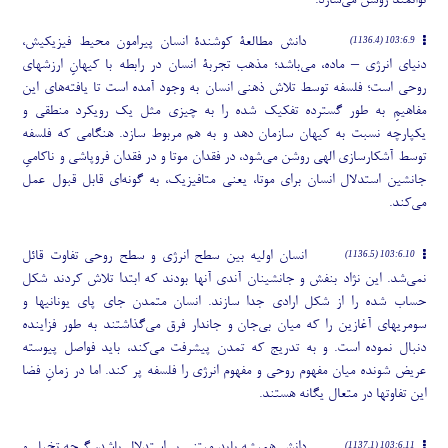
توانمند روشن می
سازد.
دانش مطالعۀ کوشندۀ انسان پیرامون محیط فیزیکیش،
103:6.9 (1136.4)
دنیای انرژی – ماده، می
باشد؛ مذهب تجربۀ انسان در رابطه با کیهانِ ارزشهای
روحی است؛ فلسفه توسط تلاش ذهنی انسان به وجود آمده است تا یافته
های این
مفاهیمِ به طور گسترده تفکیک شده را به چیزی مثل یک رویکرد منطقی و
یکپارچه نسبت به کیهان سازمان دهد و به هم مربوط سازد. هنگامی که فلسفه
توسط آشکارسازی الهی روشن می
شود، در فقدان موتا و در فقدان فروپاشی و ناکامیِ
جانشین استدلال انسان برای موتا، یعنی متافیزیک، به گونه
ای قابل قبول عمل
می
کند.
انسان اولیه بین سطح انرژی و سطح روحی تفاوت قائل
103:6.10 (1136.5)
نمی
شد. این نژاد بنفش و جانشینان آندی آنها بودند که ابتدا تلاش کردند شکل
حساب شده را از شکل ارادی جدا سازند. انسان متمدن جای پای یونانیها و
سومریهای آغازین را که میان بی
جان و جاندار فرق می
گذاشتند به طور فزاینده
دنبال نموده است. و به تدریج که تمدن پیشرفت می
کند، باید فواصل پیوسته
عریض شونده میان مفهوم روحی و مفهوم انرژی را فلسفه پر کند. اما در زمانِ فضا
این تفاوتها در متعال یگانه هستند.
دانش همیشه باید مبتنی بر استدلال باشد، گرچه تخیل و
103:6.11 (1137.1)