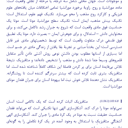
و موجودات است. جهان محلی شامل سه درجه، یا مرحله از تجلی واقعیت است:
ماده، مورانشیا، و روح. زاویۀ برخورد مورانشیا تمامی اختلافات میان یافته
های علوم
فیزیکی و کارکرد روح مذهب را محو می
سازد. تکنیک فهم علوم، استدلال است؛
تکنیک بینش مذهب، ایمان است؛ تکنیک سطح مورانشیا، موتا است. موتا یک
حساسیت فوق مادی واقعیت است که شروع به جبران رشد ناکامل می
کند، و برای
محتوایش دانش – استدلال، و برای جوهرش ایمان – بصیرت دارد. موتا یک تطبیق
فوق فلسفیِ درک متفاوت واقعیت است که توسط شخصیتهای مادی غیر قابل
دسترسی است؛ این بخشاً مبتنی بر تجربۀ بقا یافتن از زندگی مادی در جسم است.
اما بسیاری از انسانها مطلوب بودنِ داشتنِ نوعی روش آشتی دادنِ تأثیر متقابل
قلمروهای وسیعاً جدا شدۀ دانش و مذهب را تشخیص داده
اند؛ و متافیزیک نتیجۀ
تلاش بی
فایدۀ انسان برای پر کردن فاصلۀ این شکافِ کاملاً شناخته شده است. اما
متافیزیک بشری ثابت کرده است که بیشتر سردرگم کننده است تا روشنگرانه.
متافیزیک نشان دهندۀ تلاش خوش نیت اما بیهودۀ انسان برای جبران فقدان موتای
مورانشیا است.
متافیزیک اثبات کرده است که یک ناکامی است؛ انسان
103:6.8 (1136.3)
نمی
تواند موتا را درک کند. آشکارسازی الهی تنها تکنیکی است که می
تواند فقدان
حساسیت حقیقت نسبت به موتا در یک کرۀ مادی را جبران کند. آشکارسازی الهی
آشفتگیِ متافیزیکِ با استدلال به وجود آمده در یک کرۀ تکاملی را به گونه
ای