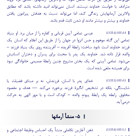
می
تواند از طریق این درک حاصل شود که والاترین آرمانهای اخلاقی فرد لزوماً
مترادف با خواست خداوند نیستند. انسان نمی
تواند امید داشته باشد که مطابق
والاترین آرمانهایش زندگی کند، اما می
تواند نسبت به هدفش پیرامون یافتن
خداوند و بیشتر و بیشتر مانند او شدن ثابت قدم باشد.
عیسی تمامی آیین قربانی و کفاره را از میان برد. او بنیاد
103:4.4 (1133.4)
تمامی این گناه موهوم و حس انزوا در جهان را از طریق این اعلام که انسان یک
فرزند خداوند است نابود ساخت؛ رابطۀ آفریده – آفریننده روی یک بنیاد فرزند –
والده قرار داده شد. خداوند یک پدر با محبت برای پسران و دختران انسانیش
می
شود. تمامی آیینی که یک بخش مشروع چنین رابطۀ صمیمی خانوادگی نبود
برای همیشه ملغی شده است.
خدای پدر با انسان، فرزندش، نه بر مبنای فضیلت یا
103:4.5 (1133.5)
شایستگی، بلکه در تشخیص انگیزۀ فرزند برخورد می
کند — هدف و مقصود
مخلوق. رابطه یک رابطۀ پیوندِ والده – کودک است و با مهر الهی به حرکت
درمی
آید.
5- منشأ آرمانها
ذهن آغازین تکاملی منشأ یک احساس وظیفۀ اجتماعی و
103:5.1 (1133.6)