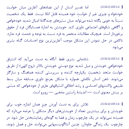
اما تفسیر انسان از این تضادهای آغازین میان خواست
103:5.4 (1134.2)
خودخواه و چیزی غیر از خواستِ خود همیشه قابل اتکا نیست. فقط یک شخصیت
نسبتاً به خوبی یگانه شده می
تواند میان ستیزهای چندگانۀ امیال شدید خودخواهی
و آگاهی شکوفای اجتماعی داوری کند. خویشتن به اندازۀ همسایگان فرد از حقوق
برخوردار است. هیچیک مطالبات منحصر به فرد نسبت به توجه و خدمت فرد ندارد.
ناکامی در حل نمودن این مشکل موجب آغازین
ترین نوع احساسات گناه بشری
می
شود.
شادمانی بشری فقط آنگاه به دست می
آید که اشتیاق
103:5.5 (1134.3)
خودخواهیِ خویشتن و میل شدید نوع دوستیِ خویشتنِ بالاتر (روح الهی) از طریق
خواست متحد شخصیتِ یکپارچه کننده و سرپرستی کننده هماهنگ و سازگار
می
شوند. ذهن انسان تکاملی همواره با مشکل بغرنج داوریِ مسابقه میان بسط
طبیعیِ واکنشهای احساسی و رشد اخلاقیِ اشتیاقهای عاری از خودخواهی که مبتنی
بر بینش معنوی است — اندیشۀ راستین مذهبی — روبرو است.
تلاش برای به دست آوردن چیزِ همان اندازه خوب برای
103:5.6 (1134.4)
خویشتن و برای بیشترین تعداد از خویشتن
های دیگر مشکلی را عرضه می
دارد که
همیشه نمی
تواند در یک چارچوب زمان و فضا به گونه
ای رضایت
بخش حل شود. در
چارچوب یک زندگی جاودان، چنین آنتاگونیسمهایی می
توانند حل و فصل شوند،