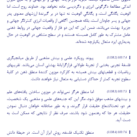
اندکی مطالعۀ دگرگونی انرژی و دگردیسی ماده نخواهد بود. خداوند روح است، اما
الوهیت یگانگی است، و یگانگیِ الوهیت نه تنها در بر گیرندۀ ارزشهای معنوی پدر
جهانی و پسر جاودان است، بلکه همچنین آگاهی از واقعیات انرژیِ کنترلگر جهانی و
جزیرۀ بهشت می
باشد، ضمن این که این دو فاز از واقعیت جهانی در روابط ذهنی
عامل مشترک به طور کامل همبسته هستند و در سطح متناهی در الوهیتِ در حال
پدیداریِ ایزد متعال یکپارچه شده
اند.
پیوند رویکرد علمی و بینش مذهبی از طریق میانجیگری
103:7.4 (1138.2)
فلسفۀ تجربی بخشی از تجربۀ طولانیِ فرازگرایانۀ بهشتیِ انسان می
باشد. تقریبهای
ریاضیات و قطعیتهای بینش همیشه به کارکرد موزون کنندۀ منطق ذهن در کلیۀ
سطوح تجربه کمتر از حداکثرِ دستیابی به متعال نیاز خواهند داشت.
اما منطق هرگز نمی
تواند در موزون ساختن یافته
های علم
103:7.5 (1138.3)
و بینشهای مذهب موفق شود، مگر این که جنبه
های علمی و مذهبیِ یک شخصیت،
هر دو، تحت
الشعاع حقیقت قرار گیرند، و به طور صادقانه خواهان دنبال نمودن
حقیقت، هر جا که رهنمون شود باشند، صرف نظر از نتایجی که ممکن است به
دست آید.
منطق تکنیک فلسفه، روشِ ابراز آن است. در حیطۀ دانش
103:7.6 (1138.4)