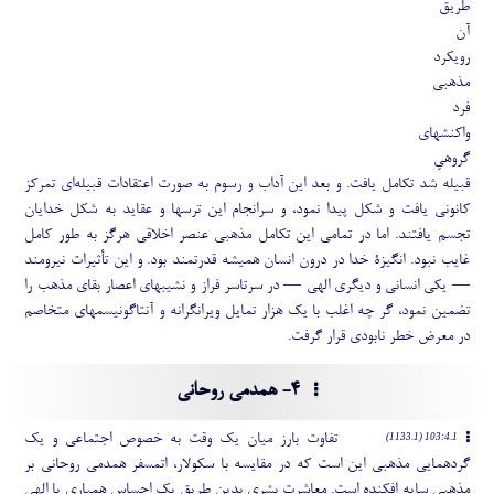
طریق
آن
رویکرد
مذهبی
فرد
واکنشهای
گروهیِ
قبیله شد تکامل یافت. و بعد این آداب و رسوم به صورت اعتقادات قبیله
ای تمرکز
کانونی یافت و شکل پیدا نمود، و سرانجام این ترسها و عقاید به شکل خدایان
تجسم یافتند. اما در تمامی این تکامل مذهبی عنصر اخلاقی هرگز به طور کامل
غایب نبود. انگیزۀ خدا در درون انسان همیشه قدرتمند بود. و این تأثیرات نیرومند
— یکی انسانی و دیگری الهی ­—­ در سرتاسر فراز و نشیبهای اعصار بقای مذهب را
تضمین نمود، گر چه اغلب با یک هزار تمایل ویرانگرانه و آنتاگونیسمهای متخاصم
در معرض خطر نابودی قرار گرفت.
4- همدمی روحانی
تفاوت بارز میان یک وقت به خصوص اجتماعی و یک
103:4.1 (1133.1)
گردهمایی مذهبی این است که در مقایسه با سکولار، اتمسفر همدمی روحانی بر
مذهبی سایه افکنده است. معاشرت بشری بدین طریق یک احساس همیاری با الهی