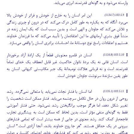
وارسته می
شود و به گونه
ای قدرتمند انرژی می
یابد.
این امر انسان را به خارج از خودش و فراتر از خودش بالا
103:5.9 (1134.7)
می
برد آنگاه که به یکباره به طور کامل درک می
کند که در درون او چیزی زندگی
و تلاش می
کند که جاودان و الهی است. و بدین سبب است که یک ایمان زنده در
منشأ فوق بشریِ آرمانهای ما این اعتقادمان را تأیید می
کند که ما فرزندان خداوند
هستیم و اعتقادات راسخ نوع دوستانۀ ما، احساسات برادری انسان را واقعی می
سازد.
انسان در قلمرو معنویش قطعاً از یک ارادۀ آزاد برخوردار
103:5.10 (1134.8)
است. انسان فانی نه یک بردۀ ناتوان حاکمیت غیر قابل انعطاف یک خدای تماماً
قدرتمند است و نه قربانی هلاکت نومیدانۀ یک جبر مکانیستی کیهانی. انسان به
طور یقین سازندۀ سرنوشت جاودان خودش است.
اما انسان با فشار نجات نمی
یابد یا متعالی نمی
گردد. رشد
103:5.11 (1135.1)
روحی از درون روان در حال تکامل سرچشمه می
یابد. فشار ممکن است شخصیت را
تغییر شکل دهد، اما هرگز موجب برانگیختن رشد نمی
شود. حتی فشار آموزشی
فقط به گونه
ای منفی مؤثر است، بدین لحاظ که ممکن است به پیشگیری تجارب
فاجعه
بار کمک کند. رشد معنوی در جایی از همه بیشتر است که تمامی فشارهای
بیرونی در یک حداقل هستند. ”هر جا روح خداوند باشد، آنجا آزادی است.“ انسان
هنگامی به بهترین نحو رشد می
کند که فشارهای خانه، اجتماع، کلیسا، و دولت