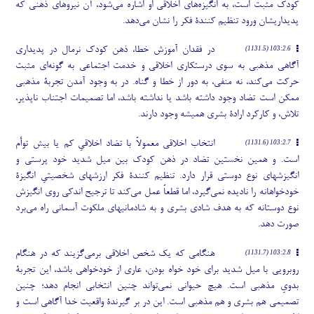
کودک مثبت است، به انگیزه
های اخلاقی او اشاره می
شود، آن نیروهای ذهنی که
پدیداریشان ورود تنظیم کنندۀ فکر را نشان می
دهد.
در فقدان آموزش خطا، ذهن کودک نرمال در پدیداری
103:2.6 (1131.5)
آگاهی مذهبی به سوی درستکاری اخلاقی و خدمت اجتماعی به گونه
ای مثبت
حرکت می
کند، نه منفی، به دور از خطا و گناه. در به وجود آمدن تجربۀ مذهبی
ممکن است تضاد وجود داشته باشد یا نداشته باشد، اما تصمیمات اجتناب ناپذیر،
تلاش، و کارکرد ارادۀ بشری همیشه وجود دارند.
انتخاب اخلاقی معمولاً با تضاد اخلاقیِ کم یا بیش توأم
103:2.7 (1131.6)
است. و همین نخستین تضاد در ذهن کودک بین میل شدید خود پرستی و
انگیزشهای نوع دوستی قرار دارد. تنظیم کنندۀ فکر ارزشهای شخصیتیِ انگیزۀ
خودخواهانه را نادیده نمی
گیرد، اما قطعاً عمل می
کند تا ترجیح اندکی روی انگیزش
نوع دوستانه که به هدف شادی بشری و به شادمانیهای ملکوت آسمانی راه می
برد
صورت دهد.
هنگامی که یک شخص اخلاقی برمی
گزیند که در هنگام
103:2.8 (1131.7)
روبرویی با میل شدید برای خود خواه بودن، عاری از خودخواهی باشد، این تجربۀ
بدویِ مذهبی است. هیچ حیوانی نمی
تواند چنین انتخابی انجام دهد؛ چنین
تصمیمی هم بشری و هم مذهبی است. این در بر گیرندۀ واقعیت خدا آگاهی است و