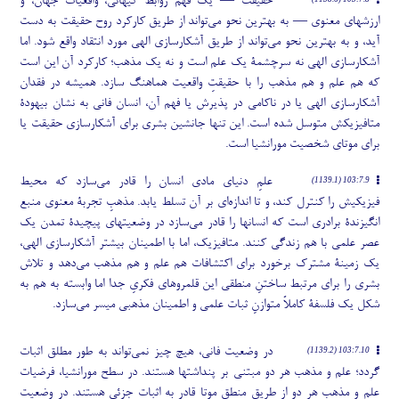
حقیقت — یک فهم روابط کیهانی، واقعیات جهان، و
ارزشهای معنوی — به بهترین نحو می
تواند از طریق کارکرد روح حقیقت به دست
آید، و به بهترین نحو می
تواند از طریق آشکارسازی الهی مورد انتقاد واقع شود. اما
آشکارسازی الهی نه سرچشمۀ یک علم است و نه یک مذهب؛ کارکرد آن این است
که هم علم و هم مذهب را با حقیقتِ واقعیت هماهنگ سازد. همیشه در فقدان
آشکارسازی الهی یا در ناکامی در پذیرش یا فهم آن، انسان فانی به نشان بیهودۀ
متافیزیکش متوسل شده است. این تنها جانشین بشری برای آشکارسازی حقیقت یا
برای موتای شخصیت مورانشیا است.
علمِ دنیای مادی انسان را قادر می
سازد که محیط
103:7.9 (1139.1)
فیزیکیش را کنترل کند، و تا اندازه
ای بر آن تسلط یابد. مذهبِ تجربۀ معنوی منبع
انگیزندۀ برادری است که انسانها را قادر می
سازد در وضعیتهای پیچیدۀ تمدن یک
عصر علمی با هم زندگی کنند. متافیزیک، اما با اطمینان بیشتر آشکارسازی الهی،
یک زمینۀ مشترک برخورد برای اکتشافات هم علم و هم مذهب می
دهد و تلاش
بشری را برای مرتبط ساختنِ منطقی این قلمروهای فکریِ جدا اما وابسته به هم به
شکل یک فلسفۀ کاملاً متوازنِ ثبات علمی و اطمینان مذهبی میسر می
سازد.
در وضعیت فانی، هیچ چیز نمی
تواند به طور مطلق اثبات
103:7.10 (1139.2)
گردد؛ علم و مذهب هر دو مبتنی بر پنداشتها هستند. در سطح مورانشیا، فرضیات
علم و مذهب هر دو از طریق منطقِ موتا قادر به اثبات جزئی هستند. در وضعیتِ