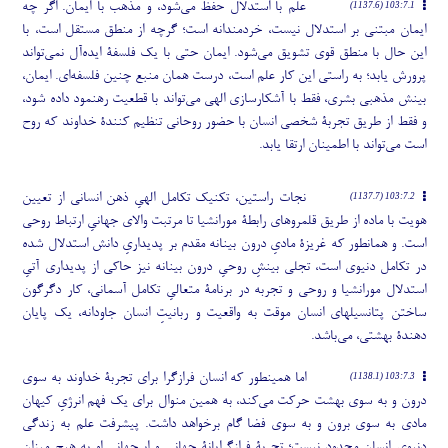
علم با استدلال حفظ می
شود، و مذهب با ایمان. اگر چه
103:7.1 (1137.6)
ایمان مبتنی بر استدلال نیست، خردمندانه است؛ گرچه از منطق مستقل است، با
این حال با منطق قوی تشویق می
شود. ایمان حتی با یک فلسفۀ ایده
آل نمی
تواند
پرورش یابد؛ به راستی این کار علم است، درست همان منبع چنین فلسفه
ای. ایمان،
بینش مذهبی بشری، فقط با آشکارسازی الهی می
تواند با قطعیت رهنمود داده شود،
و فقط از طریق تجربۀ شخصی انسان با حضور روحانی تنظیم کنندۀ خداوند که روح
است می
تواند با اطمینان ارتقا یابد.
نجات راستین، تکنیک تکامل الهیِ ذهن انسانی از تعیین
103:7.2 (1137.7)
هویت با ماده از طریق قلمروهای رابطۀ مورانشیا تا مرتبت والای جهانیِ ارتباط روحی
است. و همانطور که غریزۀ مادیِ درون بینانه مقدم بر پدیداریِ دانش استدلال شده
در تکامل دنیوی است، تجلی بینشِ روحیِ درون بینانه نیز حاکی از پدیداری آتیِ
استدلال مورانشیا و روحی و تجربه در برنامۀ متعالیِ تکامل آسمانی، کار دگرگون
ساختن پتانسیلهای انسان موقت به واقعیت و ربانیتِ انسان جاودانه، یک پایان
دهندۀ بهشتی، می
باشد.
اما همینطور که انسان فرازگرا برای تجربۀ خداوند به سوی
103:7.3 (1138.1)
درون و به سوی بهشت حرکت می
کند، به همین منوال برای یک فهم انرژیِ کیهان
مادی به سوی برون و به سوی فضا گام برخواهد داشت. پیشرفت علم به زندگی
دنیوی انسان محدود نیست؛ تجربۀ فرازگرایانۀ جهانی و ابرجهانی او به هیچ میزان