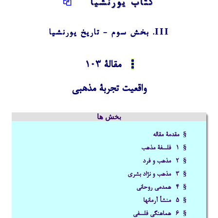
کتاب یورنشیا
III. بخش سوم - تاریخ یورنشیا
مقالۀ 103
واقعیت تجربۀ مذهبی
بخش ها
§ مقدمۀ مقاله
§ 1- فلسفۀ مذهب
§ 2- مذهب و فرد
§ 3- مذهب و نژاد بشری
§ 4- همدمی روحانی
§ 5- منشأ آرمانها
§ 6- هماهنگی فلسفی