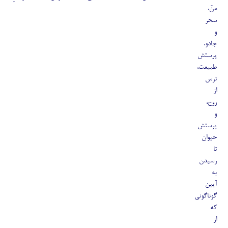
منّ،
سحر
و
جادو،
پرستش
طبیعت،
ترس
از
روح،
و
پرستش
حیوان
تا
رسیدن
به
آیین
گوناگونی
که
از