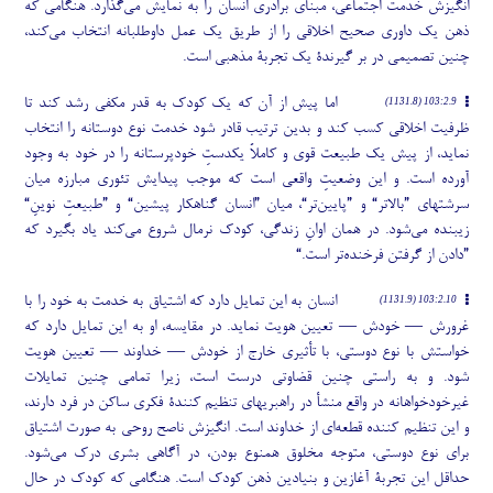
انگیزش خدمت اجتماعی، مبنای برادری انسان را به نمایش می
گذارد. هنگامی که
ذهن یک داوری صحیح اخلاقی را از طریق یک عمل داوطلبانه انتخاب می
کند،
چنین تصمیمی در بر گیرندۀ یک تجربۀ مذهبی است.
اما پیش از آن که یک کودک به قدر مکفی رشد کند تا
103:2.9 (1131.8)
ظرفیت اخلاقی کسب کند و بدین ترتیب قادر شود خدمت نوع دوستانه را انتخاب
نماید، از پیش یک طبیعت قوی و کاملاً یکدستِ خودپرستانه را در خود به وجود
آورده است. و این وضعیتِ واقعی است که موجب پیدایش تئوری مبارزه میان
سرشتهای ”بالاتر“ و ”پایین
تر“، میان ”انسان گناهکار پیشین“ و ”طبیعتِ نوینِ“
زیبنده می
شود. در همان اوانِ زندگی، کودک نرمال شروع می
کند یاد بگیرد که
”دادن از گرفتن فرخنده
تر است.“
انسان به این تمایل دارد که اشتیاق به خدمت به خود را با
103:2.10 (1131.9)
غرورش — خودش — تعیین هویت نماید. در مقایسه، او به این تمایل دارد که
خواستش با نوع دوستی، با تأثیری خارج از خودش — خداوند — تعیین هویت
شود. و به راستی چنین قضاوتی درست است، زیرا تمامی چنین تمایلات
غیرخودخواهانه در واقع منشأ در راهبریهای تنظیم کنندۀ فکری ساکن در فرد دارند،
و این تنظیم کننده قطعه
ای از خداوند است. انگیزش ناصح روحی به صورت اشتیاق
برای نوع دوستی، متوجه مخلوق همنوع بودن، در آگاهی بشری درک می
شود.
حداقل این تجربۀ آغازین و بنیادین ذهن کودک است. هنگامی که کودک در حال