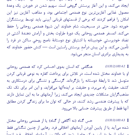
ایجاد می
کند، و این آغاز پرستش گروهی است. سهیم شدن در خوردن یک وعدۀ
معمول غذایی آغازین
ترین نوع همدمی اجتماعی بود، و مذاهب آغازین نیز این
امکان را فراهم کردند که برخی از قسمتهای قربانی آیینی باید توسط پرستشگران
خورده شود. حتی در مسیحیت، شام خداوند این شیوۀ همدمی روحانی را حفظ
می
کند. اتمسفر همدمی روحانی یک دورۀ طراوت بخش و آرامش دهندۀ آشتی در
تضاد خودپرستیِ خودبینانه با اشتیاق نوع دوستانۀ ناصح روحیِ ساکن در فرد را
تأمین می
کند. و این پیش درآمدِ پرستش راستین است — کنش حضور خداوند که
به پدیداری برادری انسان منجر می
شود.
هنگامی که انسان بدوی احساس کرد که همدمی روحانی
103:4.2 (1133.2)
او با خداوند مختل شده است، در تلاش برای پرداخت کفاره به نوعی قربانی کردن
متوسل شد تا رابطۀ دوستانه را بازگرداند. گرسنگی و تشنگی برای درستکاری به
کشف حقیقت راه می
برد، و حقیقت بر ایده
آلها می
افزاید، و این امر برای تک تک
مذهب
گرایان مشکلات جدیدی ایجاد می
کند، زیرا آرمانهای ما به این تمایل دارند
که با پیشرفت هندسی رشد کنند، در حالی که توان ما برای زندگی کردن مطابق
آنها فقط از طریق پیشرفت حسابی بالا می
رود.
حس گناه (نه آگاهی از گناه) یا از همدمی روحانی مختل
103:4.3 (1133.3)
شده می
آید یا از پایین آوردن آرمانهای اخلاقی فرد. رهایی از چنین تنگنایی فقط