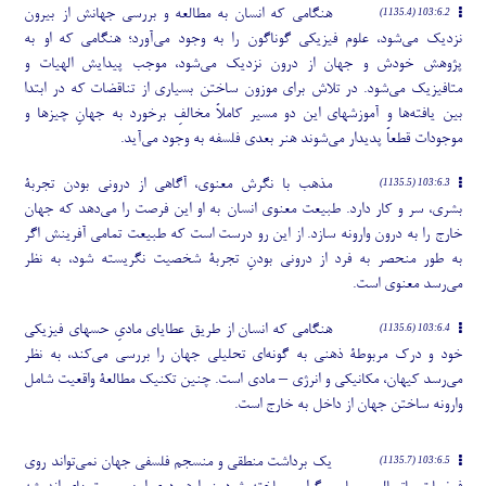
هنگامی که انسان به مطالعه و بررسی جهانش از بیرون
103:6.2 (1135.4)
نزدیک می
شود، علوم فیزیکی گوناگون را به وجود می
آورد؛ هنگامی که او به
پژوهش خودش و جهان از درون نزدیک می
شود، موجب پیدایش الهیات و
متافیزیک می
شود. در تلاش برای موزون ساختن بسیاری از تناقضات که در ابتدا
بین یافته
ها و آموزشهای این دو مسیر کاملاً مخالفِ برخورد به جهانِ چیزها و
موجودات قطعاً پدیدار می
شوند هنر بعدی فلسفه به وجود می
آید.
مذهب با نگرش معنوی، آگاهی از درونی بودن تجربۀ
103:6.3 (1135.5)
بشری، سر و کار دارد. طبیعت معنوی انسان به او این فرصت را می
دهد که جهان
خارج را به درون وارونه سازد. از این رو درست است که طبیعت تمامی آفرینش اگر
به طور منحصر به فرد از درونی بودنِ تجربۀ شخصیت نگریسته شود، به نظر
می
رسد معنوی است.
هنگامی که انسان از طریق عطایای مادیِ حسهای فیزیکی
103:6.4 (1135.6)
خود و درک مربوطۀ ذهنی به گونه
ای تحلیلی جهان را بررسی می
کند، به نظر
می
رسد کیهان، مکانیکی و انرژی – مادی است. چنین تکنیک مطالعۀ واقعیت شامل
وارونه ساختن جهان از داخل به خارج است.
یک برداشت منطقی و منسجم فلسفی جهان نمی
تواند روی
103:6.5 (1135.7)