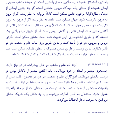
راستین، استدلال همیشه پاسخگوی منطق راستین است؛ در حیطۀ مذهب حقیقی،
ایمان همیشه از مبنای یک دیدگاه درونی، منطقی است، گر چه چنین ایمانی از
دیدگاه نظاره
گرانۀ برخورد علمی ممکن است کاملاً بی
پایه به نظر رسد. اگر از برون
به درون نگریسته شود، جهان ممکن است مادی به نظر رسد؛ اگر از درون به برون
نگریسته شود، همان جهان ممکن است کاملاً روحی به نظر رسد. استدلال ناشی از
آگاهی مادی است، ایمان ناشی از آگاهی روحی است. اما از طریق میانجیگریِ یک
فلسفه که از طریق آشکارسازی الهی تقویت شده است، منطق ممکن است نگرش
درونی و بیرونی، هر دو را تأیید کند، و بدین طریق روی ثبات علم و مذهب، هر دو
تأثیر بگذارد. بدین ترتیب، از طریق تماس مشترک با منطقِ فلسفه، ممکن است علم
و مذهب به طور فزاینده نسبت به یکدیگر شکیبا و کمتر و کمتر شک
گرا شوند.
آنچه که علم و مذهب در حال پیشرفت، هر دو نیاز دارند،
103:7.7 (1138.5)
جستجوی بیشتر و انتقاد از خودِ بی
باکانه، یک آگاهی بیشتر از ناکامل بودن در
مرتبت تکاملی می
باشد. آموزگاران علم و مذهب، هر دو، در مجموع اغلب بیش از
حد دارای اعتماد به نفس و دگماتیک هستند. علم و مذهب فقط می
توانند نسبت به
واقعیات خودشان از خود منتقد باشند. درست در لحظه
ای که از مرحلۀ واقعیات
عدول شود، استدلال به کنار گذارده می
شود، و یا به شکل یک شریک منطق
دروغین به سرعت دچار انحطاط می
گردد.
103:7.8 (1138.6)