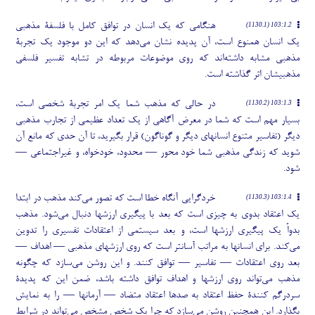
هنگامی که یک انسان در توافق کامل با فلسفۀ مذهبی
103:1.2 (1130.1)
یک انسان همنوع است، آن پدیده نشان می
دهد که این دو موجود یک تجربۀ
مذهبی مشابه داشته
اند که روی موضوعات مربوطه در تشابه تفسیر فلسفی
مذهبیشان اثر گذاشته است.
در حالی که مذهب شما یک امر تجربۀ شخصی است،
103:1.3 (1130.2)
بسیار مهم است که شما در معرض آگاهی از یک تعداد عظیمی از تجارب مذهبی
دیگر (تفاسیر متنوع انسانهای دیگر و گوناگون) قرار بگیرید، تا آن حدی که مانع آن
شوید که زندگی مذهبی شما خود محور — محدود، خودخواه، و غیراجتماعی —
شود.
خردگرایی آنگاه خطا است که تصور می
کند مذهب در ابتدا
103:1.4 (1130.3)
یک اعتقاد بدوی به چیزی است که بعد با پیگیری ارزشها دنبال می
شود. مذهب
بدواً یک پیگیری ارزشها است، و بعد سیستمی از اعتقادات تفسیری را تدوین
می
کند. برای انسانها به مراتب آسانتر است که روی ارزشهای مذهبی — اهداف —
بعد روی اعتقادات — تفاسیر — توافق کنند. و این روشن می
سازد که چگونه
مذهب می
تواند روی ارزشها و اهداف توافق داشته باشد، ضمن این که پدیدۀ
سردرگم کنندۀ حفظ اعتقاد به صدها اعتقاد متضاد — آرمانها — را به نمایش
بگذارد. این همچنین روشن می
سازد که چرا یک شخص مشخص می
تواند در شرایط