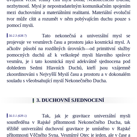
nezbytností. Mysl je nepostradatelným komunikačním spojením
mezi duchovními a materiálními realitami. Materiální evoluční
tvor může cítit a rozumět v něm pobývajícím duchu pouze s
pomocí mysli.
Tato nekonečná a univerzální mysl se
56:2.3 (638.7)
projevuje ve vesmírech času a prostoru jako kosmická mysl. A
ačkoliv působí na rozdílných úrovních—od primitivní služby
pomocných duchů až k velkolepé mysli hlavního správce
vesmíru, je i tato kosmická mysl adekvátně sjednocena pod
dohledem Sedmi Hlavních Duchů, kteří jsou vzájemně
zkoordinováni s Nejvyšší Myslí času a prostoru a v dokonalém
souladu s všeobsahující myslí Nekonečného Ducha.
3. DUCHOVNÍ SJEDNOCENÍ
Tak, jak je gravitace univerzální mysli
56:3.1 (639.1)
soustředěna v Rajské přítomnosti Nekonečného Ducha, tak
těžiště univerzální duchovní gravitace je umístěno v Rajské
přítomnosti Věčného Syna. Vesmírný Otec je jeden, ale v čase a