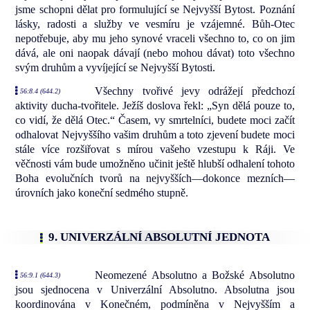
jsme schopni dělat pro formulující se Nejvyšší Bytost. Poznání
lásky, radosti a služby ve vesmíru je vzájemné. Bůh-Otec
nepotřebuje, aby mu jeho synové vraceli všechno to, co on jim
dává, ale oni naopak dávají (nebo mohou dávat) toto všechno
svým druhům a vyvíjející se Nejvyšší Bytosti.
Všechny tvořivé jevy odrážejí předchozí
56:8.4 (644.2)
aktivity ducha-tvořitele. Ježíš doslova řekl: „Syn dělá pouze to,
co vidí, že dělá Otec.“ Časem, vy smrtelníci, budete moci začít
odhalovat Nejvyššího vašim druhům a toto zjevení budete moci
stále více rozšiřovat s mírou vašeho vzestupu k Ráji. Ve
věčnosti vám bude umožněno učinit ještě hlubší odhalení tohoto
Boha evolučních tvorů na nejvyšších—dokonce mezních—
úrovních jako koneční sedmého stupně.
9. UNIVERZÁLNÍ ABSOLUTNÍ JEDNOTA
Neomezené Absolutno a Božské Absolutno
56:9.1 (644.3)
jsou sjednocena v Univerzální Absolutno. Absolutna jsou
koordinována v Konečném, podmíněna v Nejvyšším a