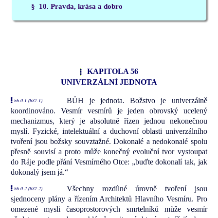
§ 10. Pravda, krása a dobro
KAPITOLA 56
UNIVERZÁLNÍ JEDNOTA
BŮH je jednota. Božstvo je univerzálně
56:0.1 (637.1)
koordinováno. Vesmír vesmírů je jeden obrovský ucelený
mechanizmus, který je absolutně řízen jednou nekonečnou
myslí. Fyzické, intelektuální a duchovní oblasti univerzálního
tvoření jsou božsky souvztažné. Dokonalé a nedokonalé spolu
přesně souvisí a proto může konečný evoluční tvor vystoupat
do Ráje podle přání Vesmírného Otce: „buďte dokonalí tak, jak
dokonalý jsem já.“
Všechny rozdílné úrovně tvoření jsou
56:0.2 (637.2)
sjednoceny plány a řízením Architektů Hlavního Vesmíru. Pro
omezené mysli časoprostorových smrtelníků může vesmír