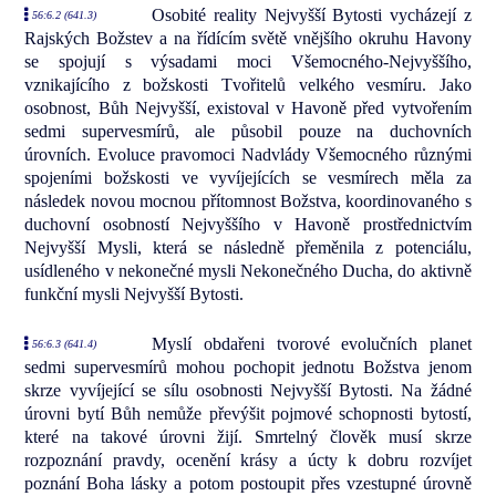
Osobité reality Nejvyšší Bytosti vycházejí z
56:6.2 (641.3)
Rajských Božstev a na řídícím světě vnějšího okruhu Havony
se spojují s výsadami moci Všemocného-Nejvyššího,
vznikajícího z božskosti Tvořitelů velkého vesmíru. Jako
osobnost, Bůh Nejvyšší, existoval v Havoně před vytvořením
sedmi supervesmírů, ale působil pouze na duchovních
úrovních. Evoluce pravomoci Nadvlády Všemocného různými
spojeními božskosti ve vyvíjejících se vesmírech měla za
následek novou mocnou přítomnost Božstva, koordinovaného s
duchovní osobností Nejvyššího v Havoně prostřednictvím
Nejvyšší Mysli, která se následně přeměnila z potenciálu,
usídleného v nekonečné mysli Nekonečného Ducha, do aktivně
funkční mysli Nejvyšší Bytosti.
Myslí obdařeni tvorové evolučních planet
56:6.3 (641.4)
sedmi supervesmírů mohou pochopit jednotu Božstva jenom
skrze vyvíjející se sílu osobnosti Nejvyšší Bytosti. Na žádné
úrovni bytí Bůh nemůže převýšit pojmové schopnosti bytostí,
které na takové úrovni žijí. Smrtelný člověk musí skrze
rozpoznání pravdy, ocenění krásy a úcty k dobru rozvíjet
poznání Boha lásky a potom postoupit přes vzestupné úrovně