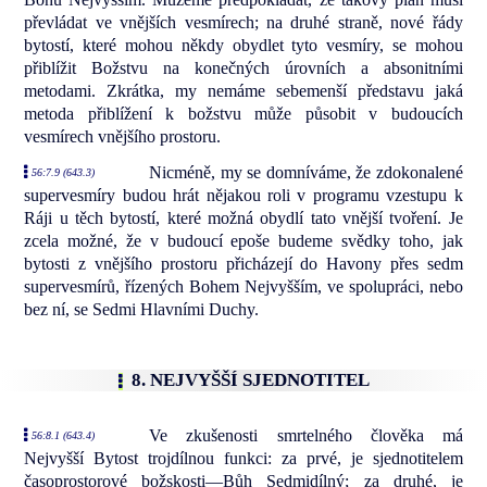
převládat ve vnějších vesmírech; na druhé straně, nové řády
bytostí, které mohou někdy obydlet tyto vesmíry, se mohou
přiblížit Božstvu na konečných úrovních a absonitními
metodami. Zkrátka, my nemáme sebemenší představu jaká
metoda přiblížení k božstvu může působit v budoucích
vesmírech vnějšího prostoru.
Nicméně, my se domníváme, že zdokonalené
56:7.9 (643.3)
supervesmíry budou hrát nějakou roli v programu vzestupu k
Ráji u těch bytostí, které možná obydlí tato vnější tvoření. Je
zcela možné, že v budoucí epoše budeme svědky toho, jak
bytosti z vnějšího prostoru přicházejí do Havony přes sedm
supervesmírů, řízených Bohem Nejvyšším, ve spolupráci, nebo
bez ní, se Sedmi Hlavními Duchy.
8. NEJVYŠŠÍ SJEDNOTITEL
Ve zkušenosti smrtelného člověka má
56:8.1 (643.4)
Nejvyšší Bytost trojdílnou funkci: za prvé, je sjednotitelem
časoprostorové božskosti—Bůh Sedmidílný; za druhé, je