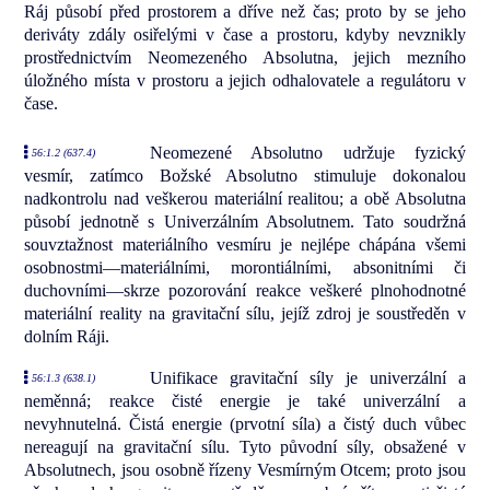
Ráj působí před prostorem a dříve než čas; proto by se jeho
deriváty zdály osiřelými v čase a prostoru, kdyby nevznikly
prostřednictvím Neomezeného Absolutna, jejich mezního
úložného místa v prostoru a jejich odhalovatele a regulátoru v
čase.
Neomezené Absolutno udržuje fyzický
56:1.2 (637.4)
vesmír, zatímco Božské Absolutno stimuluje dokonalou
nadkontrolu nad veškerou materiální realitou; a obě Absolutna
působí jednotně s Univerzálním Absolutnem. Tato soudržná
souvztažnost materiálního vesmíru je nejlépe chápána všemi
osobnostmi—materiálními, morontiálními, absonitními či
duchovními—skrze pozorování reakce veškeré plnohodnotné
materiální reality na gravitační sílu, jejíž zdroj je soustředěn v
dolním Ráji.
Unifikace gravitační síly je univerzální a
56:1.3 (638.1)
neměnná; reakce čisté energie je také univerzální a
nevyhnutelná. Čistá energie (prvotní síla) a čistý duch vůbec
nereagují na gravitační sílu. Tyto původní síly, obsažené v
Absolutnech, jsou osobně řízeny Vesmírným Otcem; proto jsou