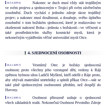
Nakonec se duch musí vždy stát trojdílným
56:3.6 (639.6)
ve svém projevu a sjednoceným v Trojici při svém závěrečném
zosobnění. Duch vychází z jednoho zdroje skrze trojdílný
projev; a nakonec musí dosáhnout, a dosahuje, svého úplného
zosobnění v tom božském sjednocení, které je realizováno ve
zkušenosti nalezení Boha—jednota s božskostí—ve věčnosti a
také prostřednictvím služby kosmické mysli, která je
nekonečným vyjádřením věčné univerzální mysli Otce.
4. SJEDNOCENÍ OSOBNOSTI
Vesmírný Otec je božsky sjednocená
56:4.1 (639.7)
osobnost; proto všechny jeho vzestupné děti, vedeny k Ráji
zpětnou hybnou silou Ladičů Myšlení, kteří odešli z Ráje proto,
aby obývali materiální smrtelníky a splnili příkaz Otce—stát se
také plně sjednocenými osobnostmi předtím, než dospějí do
Havony.
Osobnost přirozeně usiluje o sjednocení
56:4.2 (640.1)
všech základních realit. Nekonečná Osobnost Prvotního Zdroje