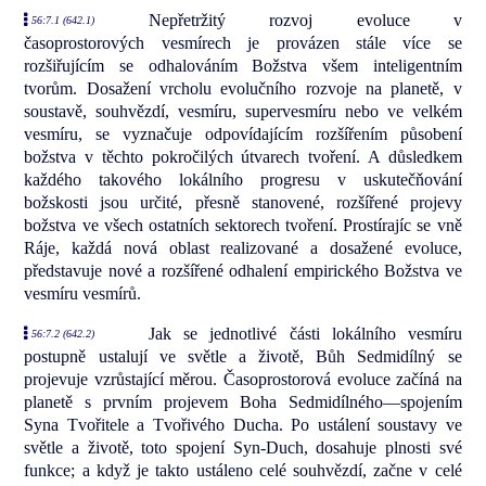
Nepřetržitý rozvoj evoluce v
56:7.1 (642.1)
časoprostorových vesmírech je provázen stále více se
rozšiřujícím se odhalováním Božstva všem inteligentním
tvorům. Dosažení vrcholu evolučního rozvoje na planetě, v
soustavě, souhvězdí, vesmíru, supervesmíru nebo ve velkém
vesmíru, se vyznačuje odpovídajícím rozšířením působení
božstva v těchto pokročilých útvarech tvoření. A důsledkem
každého takového lokálního progresu v uskutečňování
božskosti jsou určité, přesně stanovené, rozšířené projevy
božstva ve všech ostatních sektorech tvoření. Prostírajíc se vně
Ráje, každá nová oblast realizované a dosažené evoluce,
představuje nové a rozšířené odhalení empirického Božstva ve
vesmíru vesmírů.
Jak se jednotlivé části lokálního vesmíru
56:7.2 (642.2)
postupně ustalují ve světle a životě, Bůh Sedmidílný se
projevuje vzrůstající měrou. Časoprostorová evoluce začíná na
planetě s prvním projevem Boha Sedmidílného—spojením
Syna Tvořitele a Tvořivého Ducha. Po ustálení soustavy ve
světle a životě, toto spojení Syn-Duch, dosahuje plnosti své
funkce; a když je takto ustáleno celé souhvězdí, začne v celé