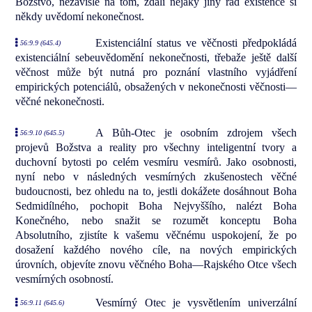
Božstvo, nezávisle na tom, zdali nějaký jiný řád existence si
někdy uvědomí nekonečnost.
Existenciální status ve věčnosti předpokládá
56:9.9 (645.4)
existenciální sebeuvědomění nekonečnosti, třebaže ještě další
věčnost může být nutná pro poznání vlastního vyjádření
empirických potenciálů, obsažených v nekonečnosti věčnosti—
věčné nekonečnosti.
A Bůh-Otec je osobním zdrojem všech
56:9.10 (645.5)
projevů Božstva a reality pro všechny inteligentní tvory a
duchovní bytosti po celém vesmíru vesmírů. Jako osobnosti,
nyní nebo v následných vesmírných zkušenostech věčné
budoucnosti, bez ohledu na to, jestli dokážete dosáhnout Boha
Sedmidílného, pochopit Boha Nejvyššího, nalézt Boha
Konečného, nebo snažit se rozumět konceptu Boha
Absolutního, zjistíte k vašemu věčnému uspokojení, že po
dosažení každého nového cíle, na nových empirických
úrovních, objevíte znovu věčného Boha—Rajského Otce všech
vesmírných osobností.
Vesmírný Otec je vysvětlením univerzální
56:9.11 (645.6)