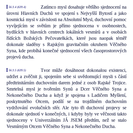
Zatímco mysl dosahuje většího sjednocení na
56:3.4 (639.4)
úrovni Hlavních Duchů ve spojení s Nejvyšší Bytostí a jako
kosmická mysl v závislosti na Absolutní Mysl, duchovní pomoc
vyvíjejícím se světům je přímo sjednocena v osobnostech,
bydlících v hlavních centrech lokálních vesmírů a v osobách
řídících Božských Pečovatelkách, které jsou naopak téměř
dokonale sladěny s Rajským gravitačním okruhem Věčného
Syna, kde probíhá konečné sjednocení všech časoprostorových
projevů ducha.
Tvor může dosáhnout dokonalou existenci,
56:3.5 (639.5)
udržet a zvěčnit ji, spojením sebe si uvědomující mysli s částí
předtrinitárním duchovním darem jedné z osob Rajské Trojice.
Smrtelná mysl je tvořením Synů a Dcer Věčného Syna a
Nekonečného Ducha a když je spojena s Ladičem Myšlení,
poskytnutého Otcem, podílí se na trojdílném duchovním
vydržování evolučních sfér. Ale tyto tři duchovní projevy se
dokonale sjednotí v konečných, i kdyby byly ve věčnosti takto
sjednoceny v Univerzálním JÁ JSEM předtím, než se stalo
Vesmírným Otcem Věčného Syna a Nekonečného Ducha.