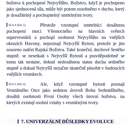
božstva k pochopení Nejvyššího. Božstvo, když je pochopeno
jako sjednocená síla, může být potom zosobněno v duchu, který
je dosažitelný a pochopitelný smrtelnými tvory.
Přestože vzestupní smrtelníci dosáhnou
56:6.4 (641.5)
pochopení moci Všemocného na hlavních světech
supervesmírů a pochopí osobnost Nejvyššího na vnějších
okruzích Havony, nepoznají Nejvyšší Bytost, protože je jim
souzeno nalézt Rajská Božstva. Také koneční, duchové šestého
stupně, se nesetkali s Nejvyšší Bytostí a pravděpodobně se
tomu tak nestane, dokud nedosáhnou status ducha sedmého
stupně a dokud Nejvyšší nezačne skutečně působit v budoucích
vnějších vesmírech.
Ale, když vzestupné bytosti poznají
56:6.5 (641.6)
Vesmírného Otce jako sedmou úroveň Boha Sedmidílného,
dosáhli osobnosti První Osoby všech úrovní božstva, na
kterých existují osobní vztahy s vesmírnými tvory.
7. UNIVERZÁLNÍ DŮSLEDKY EVOLUCE