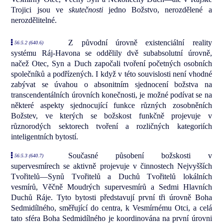
Trojici jsou ve
skutečnosti
jedno Božstvo, nerozdělené a
nerozdělitelné.
Z původní úrovně existenciální reality
56:5.2 (640.6)
systému Ráj-Havona se oddělily dvě subabsolutní úrovně,
načež Otec, Syn a Duch započali tvoření početných osobních
společníků a podřízených. I když v této souvislosti není vhodné
zabývat se úvahou o absonitním sjednocení božstva na
transcendentálních úrovních konečnosti, je možné podívat se na
některé aspekty sjednocující funkce různých zosobněních
Božstev, ve kterých se božskost funkčně projevuje v
různorodých sektorech tvoření a rozličných kategoriích
inteligentních bytostí.
Současné působení božskosti v
56:5.3 (640.7)
supervesmírech se aktivně projevuje v činnostech Nejvyšších
Tvořitelů—Synů Tvořitelů a Duchů Tvořitelů lokálních
vesmírů, Věčně Moudrých supervesmírů a Sedmi Hlavních
Duchů Ráje. Tyto bytosti představují první tři úrovně Boha
Sedmidílného, směřující do centra, k Vesmírnému Otci, a celá
tato sféra Boha Sedmidílného je koordinována na první úrovni