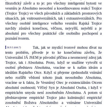
filozofický závěr a to je: pro všechny inteligentní bytosti ve
vesmíru je Absolutno neosobní a koordinovanou reakcí Trojice
(Trojice Trojic) ve všech původních a základních prostorových
situacích, jak vnitrouniverzálních, tak i extrauniverzálních. Pro
všechny osobité inteligence velkého vesmíru Rajská Trojice
navždy zůstává konečnou, věčnou, nejvyšší, největší a je
absolutní pro všechny praktické cíle osobního pochopení a
poznání tvorem.
Tak, jak se myslící tvorové mohou dívat na
56:9.5 (644.7)
tento problém, přivede je to ke konečnému závěru, že
Univerzální JÁ JSEM je původní příčina a neomezený zdroj jak
Trojice, tak i Absolutna. Proto, když se snažíme vytvořit si
osobní představu Absolutna, vracíme se k našim ideám a
ideálům Rajského Otce. Když si přejeme zjednodušit vnímání
nebo rozšířit vědomí tohoto jinak neosobního Absolutna,
vracíme se k faktu, že Vesmírný Otec je existenciálním Otcem
absolutní osobnosti; Věčný Syn je Absolutní Osoba, i když v
empirickém smyslu není zosobněním Absolutna. A potom si
představujeme empirické Trojice jako kulminující empirické
zosobnění Božstva Absolutního a vnímáme Univerzální