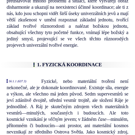
představovat mnoho problémů a situací, které vytvářejí obraz
disharmonie a ukazují na neexistenci účinné koordinace; ale ti z
nás, kdo jsou schopni vidět širší úseky univerzálních jevů a mají
větší zkušenost v umění rozpoznat základní jednotu, tvořící
základ tvořivé různorodosti a nalézat božskou jednotu,
obsahující všechny tyto početné funkce, vnímají lépe božský a
jediný smysl, projevující se ve všech těchto různorodých
projevech univerzální tvořivé energie.
1. FYZICKÁ KOORDINACE
Fyzické, nebo materiální tvoření není
56:1.1 (637.3)
nekonečné, ale je dokonale koordinované. Existuje síla, energie
a výkon, ale všechno má jeden původ. Sedm supervesmírů se
jeví zdánlivě dvojitě, střední vesmír trojitě, ale složení Ráje je
jednodílné. A Ráj je skutečným zdrojem všech materiálních
vesmírů—minulých, současných i budoucích. Ale toto
kosmické vznikání je
věčným
jevem; v žádném
čase—
minulém,
přítomném či budoucím—ani prostor, ani materiální kosmos
nevznikají ze středního Ostrova Světla. Jako kosmický zdroj,