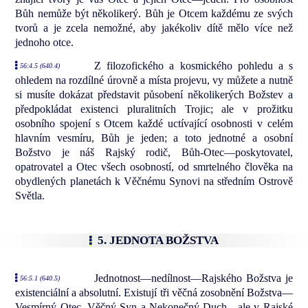
Bůh nemůže být několikerý. Bůh je Otcem každému ze svých
tvorů a je zcela nemožné, aby jakékoliv dítě mělo více než
jednoho otce.
Z filozofického a kosmického pohledu a s
56:4.5 (640.4)
ohledem na rozdílné úrovně a místa projevu, vy můžete a nutně
si musíte dokázat představit působení několikerých Božstev a
předpokládat existenci pluralitních Trojic; ale v prožitku
osobního spojení s Otcem každé uctívající osobnosti v celém
hlavním vesmíru, Bůh je jeden; a toto jednotné a osobní
Božstvo je náš Rajský rodič, Bůh-Otec—poskytovatel,
opatrovatel a Otec všech osobností, od smrtelného člověka na
obydlených planetách k Věčnému Synovi na středním Ostrově
Světla.
5. JEDNOTA BOŽSTVA
Jednotnost—nedílnost—Rajského Božstva je
56:5.1 (640.5)
existenciální a absolutní. Existují tři věčná zosobnění Božstva—
Vesmírný Otec, Věčný Syn a Nekonečný Duch—ale v Rajské