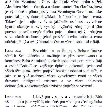
a Středu Vesmírného Otce, sjednocuje všech sedm složek
Absoluten Nekonečnosti; a osobnost smrtelného člověka, která
je výhradně a přímo poskytnuta Vesmírným Otcem, má také
potenciál pro sjednocení základních faktorů smrtelného tvora.
Taková sjednocující tvořivost jakékoliv osobnosti vytvořené
bytosti ukazuje na svůj vysoký a výlučný zdroj a je dalším
potvrzením svého nepřetržitého spojení s tímto stejným zdrojem
skrze okruh osobnosti, jehož prostřednictvím osobnost tvora
udržuje přímý a trvalý kontakt s Otcem všech osobností v Ráji.
Bez ohledu na to, že projev Boha začíná ve
56:4.3 (640.2)
sférách Sedmidílného a rozšiřuje se přes svrchovanost a
konečnost Boha Absolutního, okruh osobnosti s centrem v Ráji
a osobě Boha-Otce, zajišťuje úplné a dokonalé sjednocení
všech těchto rozličných projevů božské osobnosti v té míře, v
jaké se to týká osobností všech vytvořených tvorů na všech
úrovních inteligentní existence a ve všech oblastech
dokonalých, zdokonalených a zdokonalujících se vesmírů.
I když pro vesmíry a ve vesmírech je Bůh
56:4.4 (640.3)
vším tím, co jsme vylíčili, nicméně, pro vás a pro všechny boha
znající tvory je váš Otec a jejich Otec—jeden. Pro osobnost