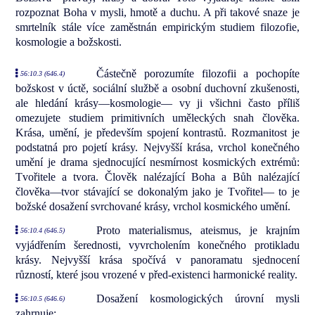
rozpoznat Boha v mysli, hmotě a duchu. A při takové snaze je
smrtelník stále více zaměstnán empirickým studiem filozofie,
kosmologie a božskosti.
Částečně porozumíte filozofii a pochopíte
56:10.3 (646.4)
božskost v úctě, sociální službě a osobní duchovní zkušenosti,
ale hledání krásy—kosmologie— vy ji všichni často příliš
omezujete studiem primitivních uměleckých snah člověka.
Krása, umění, je především spojení kontrastů. Rozmanitost je
podstatná pro pojetí krásy. Nejvyšší krása, vrchol konečného
umění je drama sjednocující nesmírnost kosmických extrémů:
Tvořitele a tvora. Člověk nalézající Boha a Bůh nalézající
člověka—tvor stávající se dokonalým jako je Tvořitel— to je
božské dosažení svrchované krásy, vrchol kosmického umění.
Proto materialismus, ateismus, je krajním
56:10.4 (646.5)
vyjádřením šerednosti, vyvrcholením konečného protikladu
krásy. Nejvyšší krása spočívá v panoramatu sjednocení
růzností, které jsou vrozené v před-existenci harmonické reality.
Dosažení kosmologických úrovní mysli
56:10.5 (646.6)
zahrnuje: