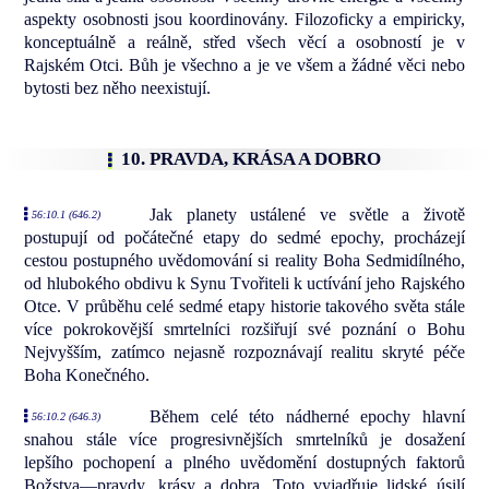
aspekty osobnosti jsou koordinovány. Filozoficky a empiricky,
konceptuálně a reálně, střed všech věcí a osobností je v
Rajském Otci. Bůh je všechno a je ve všem a žádné věci nebo
bytosti bez něho neexistují.
10. PRAVDA, KRÁSA A DOBRO
Jak planety ustálené ve světle a životě
56:10.1 (646.2)
postupují od počátečné etapy do sedmé epochy, procházejí
cestou postupného uvědomování si reality Boha Sedmidílného,
od hlubokého obdivu k Synu Tvořiteli k uctívání jeho Rajského
Otce. V průběhu celé sedmé etapy historie takového světa stále
více pokrokovější smrtelníci rozšiřují své poznání o Bohu
Nejvyšším, zatímco nejasně rozpoznávají realitu skryté péče
Boha Konečného.
Během celé této nádherné epochy hlavní
56:10.2 (646.3)
snahou stále více progresivnějších smrtelníků je dosažení
lepšího pochopení a plného uvědomění dostupných faktorů
Božstva—pravdy, krásy a dobra. Toto vyjadřuje lidské úsilí