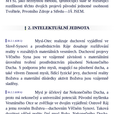
MYSL jako nezbytnou metodu, sjednocující stále se rozšiřující
rozdílnosti těchto dvojích projevů původní jednotné osobnosti
Tvořitele, Prvotního Zdroje a Středu—JÁ JSEM.
2. INTELEKTUÁLNÍ JEDNOTA
Mysl-Otec realizuje duchovní vyjádření ve
56:2.1 (638.5)
Slově-Synovi a prostřednictvím Ráje dosahuje rozšiřování
reality v rozsáhlých materiálních vesmírech. Duchovní projevy
Věčného Syna jsou ve vzájemné závislosti s materiálními
úrovněmi tvoření prostřednictvím působení Nekonečného
Ducha. S podporou jeho mysli, reagující na působení ducha, a
také vlivem činnosti mysli, řídící fyzické jevy, duchovní reality
Božstva a materiální důsledky aktivit Božstva jsou vzájemně
sladěny.
Mysl je účelový dar Nekonečného Ducha, a
56:2.2 (638.6)
proto má nekonečný a univerzální potenciál. Původní myšlenka
Vesmírného Otce se zvěčňuje ve dvojím vyjádření: Ostrově Ráj
a jemu rovném Božstvu—duchovním Věčném Synovi. Taková
dvojitost věčné reality činí mysl Boha, Nekonečného Ducha,