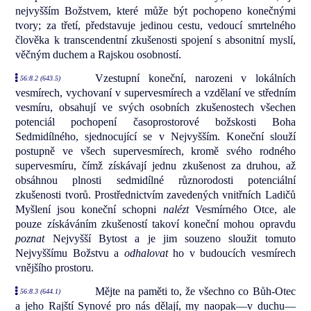
nejvyšším Božstvem, které může být pochopeno konečnými
tvory; za třetí, představuje jedinou cestu, vedoucí smrtelného
člověka k transcendentní zkušenosti spojení s absonitní myslí,
věčným duchem a Rajskou osobností.
Vzestupní koneční, narozeni v lokálních
56:8.2 (643.5)
vesmírech, vychovaní v supervesmírech a vzdělaní ve středním
vesmíru, obsahují ve svých osobních zkušenostech všechen
potenciál pochopení časoprostorové božskosti Boha
Sedmidílného, sjednocující se v Nejvyšším. Koneční slouží
postupně ve všech supervesmírech, kromě svého rodného
supervesmíru, čímž získávají jednu zkušenost za druhou, až
obsáhnou plnosti sedmidílné různorodosti potenciální
zkušenosti tvorů. Prostřednictvím zavedených vnitřních Ladičů
Myšlení jsou koneční schopni
nalézt
Vesmírného Otce, ale
pouze získáváním zkušeností takoví koneční mohou opravdu
poznat
Nejvyšší Bytost a je jim souzeno sloužit tomuto
Nejvyššímu Božstvu a
odhalovat
ho v budoucích vesmírech
vnějšího prostoru.
Mějte na paměti to, že všechno co Bůh-Otec
56:8.3 (644.1)
a jeho Rajští Synové pro nás dělají, my naopak—v duchu—