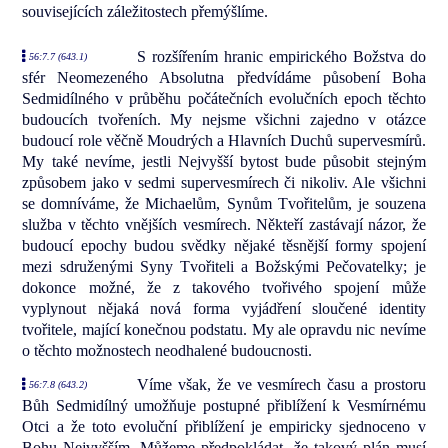
souvisejících záležitostech přemýšlíme.
S rozšířením hranic empirického Božstva do
56:7.7 (643.1)
sfér Neomezeného Absolutna předvídáme působení Boha
Sedmidílného v průběhu počátečních evolučních epoch těchto
budoucích tvořeních. My nejsme všichni zajedno v otázce
budoucí role věčně Moudrých a Hlavních Duchů supervesmírů.
My také nevíme, jestli Nejvyšší bytost bude působit stejným
způsobem jako v sedmi supervesmírech či nikoliv. Ale všichni
se domníváme, že Michaelům, Synům Tvořitelům, je souzena
služba v těchto vnějších vesmírech. Někteří zastávají názor, že
budoucí epochy budou svědky nějaké těsnější formy spojení
mezi sdruženými Syny Tvořiteli a Božskými Pečovatelky; je
dokonce možné, že z takového tvořivého spojení může
vyplynout nějaká nová forma vyjádření sloučené identity
tvořitele, mající konečnou podstatu. My ale opravdu nic nevíme
o těchto možnostech neodhalené budoucnosti.
Víme však, že ve vesmírech času a prostoru
56:7.8 (643.2)
Bůh Sedmidílný umožňuje postupné přiblížení k Vesmírnému
Otci a že toto evoluční přiblížení je empiricky sjednoceno v
Bohu Nejvyšším. Můžeme předpokládat, že takový plán musí