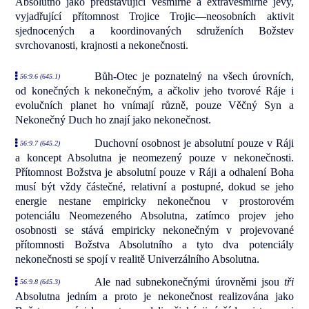
Absolutno jako představující vesmírné a extravesmírné jevy,
vyjadřující přítomnost Trojice Trojic—neosobních aktivit
sjednocených a koordinovaných sdruženích Božstev
svrchovanosti, krajnosti a nekonečnosti.
Bůh-Otec je poznatelný na všech úrovních,
56:9.6 (645.1)
od konečných k nekonečným, a ačkoliv jeho tvorové Ráje i
evolučních planet ho vnímají různě, pouze Věčný Syn a
Nekonečný Duch ho znají jako nekonečnost.
Duchovní osobnost je absolutní pouze v Ráji
56:9.7 (645.2)
a koncept Absolutna je neomezený pouze v nekonečnosti.
Přítomnost Božstva je absolutní pouze v Ráji a odhalení Boha
musí být vždy částečné, relativní a postupné, dokud se jeho
energie nestane empiricky nekonečnou v prostorovém
potenciálu Neomezeného Absolutna, zatímco projev jeho
osobnosti se stává empiricky nekonečným v projevované
přítomnosti Božstva Absolutního a tyto dva potenciály
nekonečnosti se spojí v realitě Univerzálního Absolutna.
Ale nad subnekonečnými úrovněmi jsou
tři
56:9.8 (645.3)
Absolutna jedním a proto je nekonečnost realizována jako