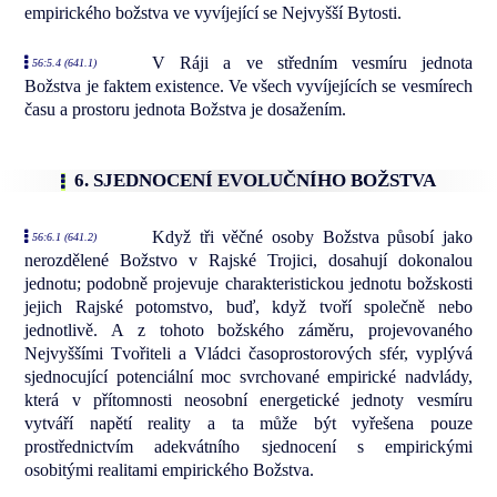
empirického božstva ve vyvíjející se Nejvyšší Bytosti.
V Ráji a ve středním vesmíru jednota
56:5.4 (641.1)
Božstva je faktem existence. Ve všech vyvíjejících se vesmírech
času a prostoru jednota Božstva je dosažením.
6. SJEDNOCENÍ EVOLUČNÍHO BOŽSTVA
Když tři věčné osoby Božstva působí jako
56:6.1 (641.2)
nerozdělené Božstvo v Rajské Trojici, dosahují dokonalou
jednotu; podobně projevuje charakteristickou jednotu božskosti
jejich Rajské potomstvo, buď, když tvoří společně nebo
jednotlivě. A z tohoto božského záměru, projevovaného
Nejvyššími Tvořiteli a Vládci časoprostorových sfér, vyplývá
sjednocující potenciální moc svrchované empirické nadvlády,
která v přítomnosti neosobní energetické jednoty vesmíru
vytváří napětí reality a ta může být vyřešena pouze
prostřednictvím adekvátního sjednocení s empirickými
osobitými realitami empirického Božstva.