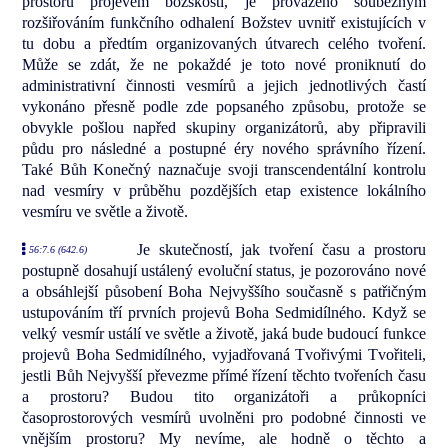
prostoru projevem božskosti, je provázeno souběžným
rozšiřováním funkčního odhalení Božstev uvnitř existujících v
tu dobu a předtím organizovaných útvarech celého tvoření.
Může se zdát, že ne pokaždé je toto nové proniknutí do
administrativní činnosti vesmírů a jejich jednotlivých častí
vykonáno přesně podle zde popsaného způsobu, protože se
obvykle pošlou napřed skupiny organizátorů, aby připravili
půdu pro následné a postupné éry nového správního řízení.
Také Bůh Konečný naznačuje svoji transcendentální kontrolu
nad vesmíry v průběhu pozdějších etap existence lokálního
vesmíru ve světle a životě.
Je skutečností, jak tvoření času a prostoru
56:7.6 (642.6)
postupně dosahují ustálený evoluční status, je pozorováno nové
a obsáhlejší působení Boha Nejvyššího současně s patřičným
ustupováním tří prvních projevů Boha Sedmidílného. Když se
velký vesmír ustálí ve světle a životě, jaká bude budoucí funkce
projevů Boha Sedmidílného, vyjadřovaná Tvořivými Tvořiteli,
jestli Bůh Nejvyšší převezme přímé řízení těchto tvořeních času
a prostoru? Budou tito organizátoři a průkopníci
časoprostorových vesmírů uvolněni pro podobné činnosti ve
vnějším prostoru? My nevíme, ale hodně o těchto a