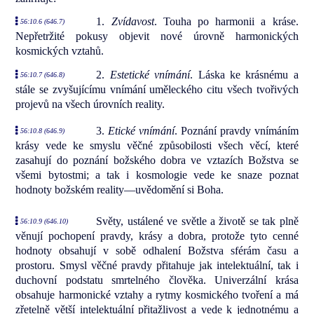
1.
Zvídavost
. Touha po harmonii a kráse.
56:10.6 (646.7)
Nepřetržité pokusy objevit nové úrovně harmonických
kosmických vztahů.
2.
Estetické vnímání
. Láska ke krásnému a
56:10.7 (646.8)
stále se zvyšujícímu vnímání uměleckého citu všech tvořivých
projevů na všech úrovních reality.
3.
Etické vnímání
. Poznání pravdy vnímáním
56:10.8 (646.9)
krásy vede ke smyslu věčné způsobilosti všech věcí, které
zasahují do poznání božského dobra ve vztazích Božstva se
všemi bytostmi; a tak i kosmologie vede ke snaze poznat
hodnoty božském reality—uvědomění si Boha.
Světy, ustálené ve světle a životě se tak plně
56:10.9 (646.10)
věnují pochopení pravdy, krásy a dobra, protože tyto cenné
hodnoty obsahují v sobě odhalení Božstva sférám času a
prostoru. Smysl věčné pravdy přitahuje jak intelektuální, tak i
duchovní podstatu smrtelného člověka. Univerzální krása
obsahuje harmonické vztahy a rytmy kosmického tvoření a má
zřetelně větší intelektuální přitažlivost a vede k jednotnému a