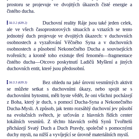
prostoru se projevuje ve dvojitých úkazech čisté energie a
čistého ducha.
Duchovní reality Ráje jsou také jeden celek,
56:3.2 (639.2)
ale ve všech časoprostorových situacích a vztazích se tento
jednotný duch projevuje ve dvojitých úkazech: v duchovních
osobnostech a vyzařování Věčného Syna a v duchovních
osobnostech a působení Nekonečného Ducha a souvisejících
tvořeních; a kromě toho existuje třetí fenomén—fragmentace
čistého ducha—Otcovo poskytnutí Ladičů Myšlení a jiných
duchovních entit, které jsou předosobní.
Bez ohledu na jaké úrovni vesmírných aktivit
56:3.3 (639.3)
se můžete setkat s duchovními úkazy, nebo spojit se s
duchovními bytostmi, měli byste vědět, že oni všichni pocházejí
z Boha, který je duch, s pomocí Ducha-Syna a Nekonečného
Ducha-Mysli. A způsob, jak tento rozsáhlý duchovní jev působí
na evolučních světech, je určován z hlavních řídích center
lokálních vesmírů. Z těchto hlavních světů Synů Tvořitelů
přicházejí Svatý Duch a Duch Pravdy, společně s pomocnými
duchy mysli, na nižší a vyvíjející se úrovně materiálních myslí.