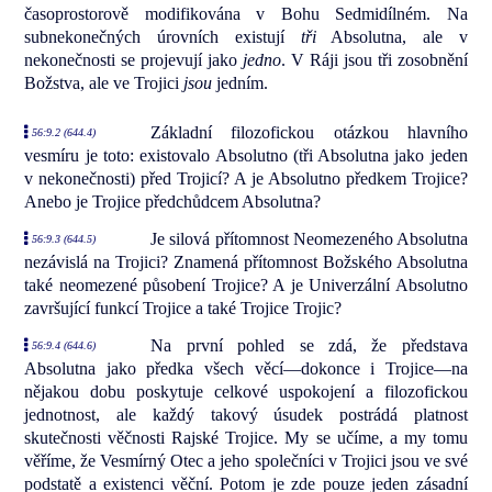
časoprostorově modifikována v Bohu Sedmidílném. Na
subnekonečných úrovních existují
tři
Absolutna, ale v
nekonečnosti se projevují jako
jedno
. V Ráji jsou tři zosobnění
Božstva, ale ve Trojici
jsou
jedním.
Základní filozofickou otázkou hlavního
56:9.2 (644.4)
vesmíru je toto: existovalo Absolutno (tři Absolutna jako jeden
v nekonečnosti) před Trojicí? A je Absolutno předkem Trojice?
Anebo je Trojice předchůdcem Absolutna?
Je silová přítomnost Neomezeného Absolutna
56:9.3 (644.5)
nezávislá na Trojici? Znamená přítomnost Božského Absolutna
také neomezené působení Trojice? A je Univerzální Absolutno
završující funkcí Trojice a také Trojice Trojic?
Na první pohled se zdá, že představa
56:9.4 (644.6)
Absolutna jako předka všech věcí—dokonce i Trojice—na
nějakou dobu poskytuje celkové uspokojení a filozofickou
jednotnost, ale každý takový úsudek postrádá platnost
skutečnosti věčnosti Rajské Trojice. My se učíme, a my tomu
věříme, že Vesmírný Otec a jeho společníci v Trojici jsou ve své
podstatě a existenci věční. Potom je zde pouze jeden zásadní