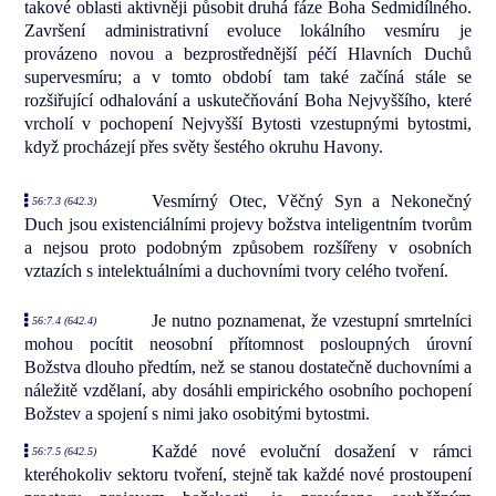
takové oblasti aktivněji působit druhá fáze Boha Sedmidílného.
Završení administrativní evoluce lokálního vesmíru je
provázeno novou a bezprostřednější péčí Hlavních Duchů
supervesmíru; a v tomto období tam také začíná stále se
rozšiřující odhalování a uskutečňování Boha Nejvyššího, které
vrcholí v pochopení Nejvyšší Bytosti vzestupnými bytostmi,
když procházejí přes světy šestého okruhu Havony.
Vesmírný Otec, Věčný Syn a Nekonečný
56:7.3 (642.3)
Duch jsou existenciálními projevy božstva inteligentním tvorům
a nejsou proto podobným způsobem rozšířeny v osobních
vztazích s intelektuálními a duchovními tvory celého tvoření.
Je nutno poznamenat, že vzestupní smrtelníci
56:7.4 (642.4)
mohou pocítit neosobní přítomnost posloupných úrovní
Božstva dlouho předtím, než se stanou dostatečně duchovními a
náležitě vzdělaní, aby dosáhli empirického osobního pochopení
Božstev a spojení s nimi jako osobitými bytostmi.
Každé nové evoluční dosažení v rámci
56:7.5 (642.5)
kteréhokoliv sektoru tvoření, stejně tak každé nové prostoupení