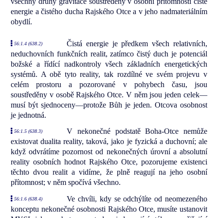
všechny druhy gravitace soustředěny v osobní přítomnosti čisté
energie a čistého ducha Rajského Otce a v jeho nadmateriálním
obydlí.
Čistá energie je předkem všech relativních,
56:1.4 (638.2)
neduchovních funkčních realit, zatímco čistý duch je potenciál
božské a řídící nadkontroly všech základních energetických
systémů. A obě tyto reality, tak rozdílné ve svém projevu v
celém prostoru a pozorované v pohybech času, jsou
soustředěny v osobě Rajského Otce. V něm jsou jeden celek—
musí být sjednoceny—protože Bůh je jeden. Otcova osobnost
je jednotná.
V nekonečné podstatě Boha-Otce nemůže
56:1.5 (638.3)
existovat dualita reality, taková, jako je fyzická a duchovní; ale
když odvrátíme pozornost od nekonečných úrovní a absolutní
reality osobních hodnot Rajského Otce, pozorujeme existenci
těchto dvou realit a vidíme, že plně reagují na jeho osobní
přítomnost; v něm spočívá všechno.
Ve chvíli, kdy se odchýlíte od neomezeného
56:1.6 (638.4)
konceptu nekonečné osobnosti Rajského Otce, musíte ustanovit