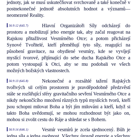
jednoty, jak se musí uskutečňovat svrchovaně a také konečně v
postnekonečné jednotě absolutních hodnot a významů—
neomezené Reality.
Hlavní Organizátoři Síly odcházejí do
56:9.12 (645.7)
prostoru a mobilizují jeho energie tak, aby začal reagovat na
Rajskou přitažlivost Vesmírného Otce; a potom přicházejí
Synové Tvořitelé, kteří přeměňují tyto síly, reagující na
působení gravitace, na obydlené vesmíry, kde se vyvíjejí
myslící tvorové, přijímající do sebe ducha Rajského Otce a
potom vystoupají k Otci, aby se mu podobali ve všech
možných božských vlastnostech.
Nekonečné a rozsáhlé tažení Rajských
56:9.13 (645.8)
tvořivých sil celým prostorem je pravděpodobně předzvěstí
stále se rozšiřující sféry gravitačního sevření Vesmírného Otce a
nikdy nekončícího množení různých typů myslících tvorů, kteří
jsou schopni milovat Boha a být jím milováni a kteří, když si
takto Boha uvědomují, se mohou rozhodnout být jako on,
mohou si zvolit cestu do Ráje a shledat se s Bohem.
Vesmír vesmírů je zcela sjednocený. Bůh je
56:9.14 (646.1)
jedna síla a jedna osobnost. Všechny úrovně energie a všechny