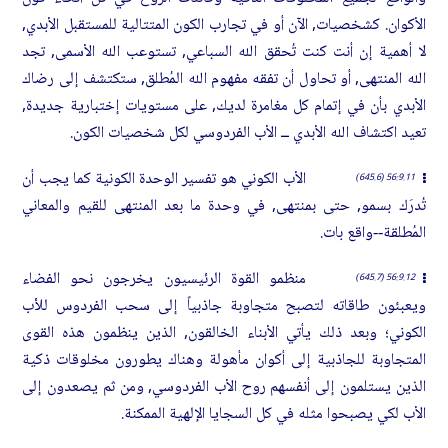
الأكوان. كشخصيات, الآن أو في تجارب الكون المتتالية للمستقبل الأبدي,
لا أهمية إن أنت كنت تُحقق الله السباعي, تستوعب الله الأسمى, تجد
الله المنتهى, أو تحاول أن تفقه مفهوم الله المُطلق, ستكتشف إلى رضاك
الأبدي بأن في إتمام كل مغامرة لديك, على مستويات إختبارية جديدة,
تعيد اكتشاف الله الأبدي ــ الأب الفردوسي لكل شخصيات الكون.
الأب الكوني هو تفسير الوحدة الكونية كما يجب أن
56:9.11 (645.6)
تُدرَك بسمو, حتى بمنتهى, في وحدة ما بعد المنتهى للقيم والمعاني
المُطلقة--واقع بات.
منظمو القوة الرئيسيون يخرجون نحو الفضاء
56:9.12 (645.7)
ويعبئون طاقاته لتصبح متجاوبة جاذبياً إلى سحب الفردوس للأب
الكوني؛ وبعد ذلك يأتي الأبناء الخالقون, الذين ينظمون هذه القوى
المتجاوبة للجاذبية إلى أكوان مأهولة وهناك يطورون مخلوقات ذكية
الذين يستلمون إلى أنفسهم روح الأب الفردوسي, ومن ثم يصعدون إلى
الأب لكي يصبحوا مثله في كل السجايا الإلهية الممكنة.