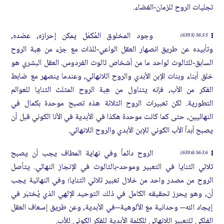
تجليات الروح للزمان-الفضاء.
وجود المخلوق المُكمَل يمكن إحرازه, عضده,
56:3.5 (639.5)
وتأبيده عن طريق انصهار العقل الواعي-للذات مع جزء من هِبة الروح
السابق-للثالوث لواحد ما من أشخاص ثالوث الفردوس. العقل البشري هو
خلق أبناء وبنات الإبن الأبدي والروح اللانهائي, وعندما ينصهر مع ضابط
الفكر من الأب, فإنه يتناول من هِبة الروح المثلث الثنايا للعوالم
التطورية. لكن تعبيرات الروح الثلاثة هذه تصبح موحدة بكمال في
النهائيين, حتى كما كانت موحدة هكذا في الأبدية في الأنا الكوني قبل أن
يصبح أبداً الأب الكوني للإبن الأبدي والروح اللانهائي.
الروح دائماً وفي نهاية المطاف يجب أن يصبح
56:3.6 (639.6)
ثلاثي الثنايا في التعبير وموحد-بالثالوث في الإنجاز النهائي. يتأصل
الروح من مصدر واحد من خلال تعبير ثلاثي الثنايا؛ وفي النهائية يجب
أن, وهو يحرز تحقيقه الكامل في ذلك التوحيد الإلهي الذي يُختبَر في
إيجاد الله-- وحدانية مع الألوهية--في الأبدية, وعن طريق إسعاف العقل
الفلكي للتعبير اللانهائي للكلمة الأبدية للفكر الكوني للأب.