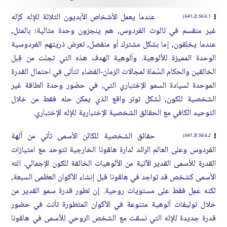
عندما يعمل الأشخاص الأبديون الثلاثة للإله كإله
56:6.1 (641.2)
غير منقسم في ثالوث الفردوس, هم ينجزون وحدة مثالية؛ بالمثل,
عندما يخلِقون, إما بشكل مشترك أو منفصل, تعرض ذريتهم الفردوسية
الوحدة المميزة للألوهية. وألوهية الهدف هذه التي تجلت من قِبل
الخالقين والحكام السُماة لمجالات الزمان-الفضاء تتأتى في احتمال القدرة
الموحدة لسيادة السمو الإختباري التي, في حضور وحدة الطاقة غير
الشخصية للكون, تُشكل توتر واقع الذي يمكن حله فقط من خلال
التوحيد الكافي مع الحقائق الشخصية الإختبارية للإله الإختباري.
حقائق الشخصية للكائن الأسمى تأتي من آلهة
56:6.2 (641.3)
الفردوس وعلى العالم الرائد لدارة هاﭭونا الخارجية تتوحد مع امتيازات
القدرة للأسمى القدير الآتية من الألوهيات الخالقة للكون الإجمالي. الله
الأسمى كشخص قد تواجد في هاﭭونا قبل إنشاء الأكوان العظمى السبعة,
لكنه عَمِل فقط على مستويات روحية. إن تطور قدرة سمو القدير من
خلال توليفات ألوهية متنوعة في الأكوان المتطورة تأتت في حضور
قدرة جديدة للإله التي نسقت مع الشخص الروحي للأسمى في هاﭭونا