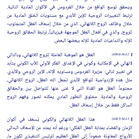
ويحقق توسع الواقع من خلال الفردوس في الأكوان المادية النائية.
ترتبط التعبيرات الروحية للإبن الأبدي مع مستويات الخلق المادية من
خلال وظائف الروح اللانهائي, الذي من خلال إسعاف العقل المتجاوب-
للروح, والذي في أفعال العقل الموجِهة فيزيائياً, ترتبط الحقائق الروحية
للإله والتداعيات المادية للإله ببعضها البعض.
العقل هو الموهبة العاملة للروح اللانهائي, وبالتالي
56:2.2 (638.6)
لانهائي في الإمكانية وكوني في الإغداق. الفكر الأولي للأب الكوني يتأبد
في تعبير ثنائي: جزيرة الفردوس ومساويه الإله, الإبن الروحي والأبدي.
مثل هذه الإزدواجية للواقع الأبدي تجعل الله العقل, الروح اللانهائي,
محتوماً. العقل هو القناة التي لا غنى عنها للتواصل بين والحقائق
الروحية والمادية. مخلوق التطور المادي يمكنه تصور وفهم الروح
الساكن فقط من خلال إسعاف العقل.
هذا العقل اللانهائي والكوني يُسعَف في أكوان
56:2.3 (638.7)
الزمان والفضاء بمثابة العقل الفلكي؛ ورغم أنه يمتد من الإسعاف البدائي
للأرواح المعاونة صعوداً إلى العقل العظيم للرئيس التنفيذي لكون ما,