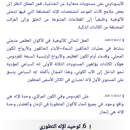
الأبسونايتي على مستويات متعالية من الختامية, فمن الممكن النظر إلى
بعض ملامح الأداء الموحد لتشخصات الإله المختلفة التي فيها تتجلى
الألوهية وظيفياً إلى القطاعات المتنوعة من الخلق وإلى المراتب
المختلفة من الكائنات الذكية.
العمل الحالي للألوهية في الأكوان العظمى متجلي
56:5.3 (640.7)
بنشاط في عمليات الخالقين السُماة--الأبناء الخالقون والأرواح للكون
المحلي, وقدماء أيام الكون العظيم, والأرواح الرئيسية السبعة للفردوس.
هؤلاء الكائنات يؤلفون المستويات الثلاثة الأولى لله السباعي المؤدية
نحو الداخل إلى الأب الكوني, وهذا المجال بأكمله لله السباعي ينسق
على المستوى الأول لإله اختباري في الكائن الأسمى المتطور.
على الفردوس وفي الكون المركزي, وحدة الإله هي
56:5.4 (641.1)
واقع وجود. في جميع أنحاء الأكوان المتطورة في الزمان والفضاء, وحدة
الإله هي إنجاز.
6. توحيد الإله التطوري