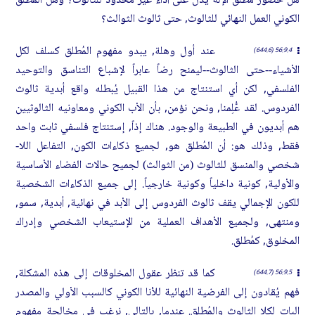
هل حضور مُطلق الإله يدل على أداء غير محدود للثالوث؟ وهل المُطلق
الكوني العمل النهائي للثالوث, حتى ثالوث الثوالث؟
عند أول وهلة, يبدو مفهوم المُطلق كسلف لكل
56:9.4 (644.6)
الأشياء--حتى الثالوث--ليمنح رضاً عابراً لإشباع التناسق والتوحيد
الفلسفي, لكن أي استنتاج من هذا القبيل يُبطله واقع أبدية ثالوث
الفردوس. لقد عُّلِمنا, ونحن نؤمن, بأن الأب الكوني ومعاونيه الثالوثيين
هم أبديون في الطبيعة والوجود. هناك إذاً, إستنتاج فلسفي ثابت واحد
فقط, وذلك هو: أن المُطلق هو, لجميع ذكاءات الكون, التفاعل اللا-
شخصي والمنسق للثالوث (من الثوالث) لجميح حالات الفضاء الأساسية
والأولية, كونية داخلياً وكونية خارجياً. إلى جميع الذكاءات الشخصية
للكون الإجمالي يقف ثالوث الفردوس إلى الأبد في نهائية, أبدية, سمو,
ومنتهى, ولجميع الأهداف العملية من الإستيعاب الشخصي وإدراك
المخلوق, كمُطلق.
كما قد تنظر عقول المخلوقات إلى هذه المشكلة,
56:9.5 (644.7)
فهم يُقادون إلى الفرضية النهائية للأنا الكوني كالسبب الأولي والمصدر
البات لكِلا الثالوث والمُطلق. عندما, بالتالي, نرغب في مخالجة مفهوم