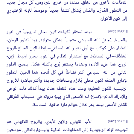
القطاعات الأخرى من الخلق. ممتدة من خارج الفردوس, كل مجال جديد
من التطور المُدرَك والمُنال يُشكل كشفاً جديداً وموسعاً للإله الإختباري
إلى كون الأكوان.
بينما تستقر مُكونات كون محلي تدريجياً في النور
56:7.2 (642.2)
والحياة, يُجعل الله السباعي متجلياً بشكل متزايد. يبدأ تطور الزمان-
الفضاء على كوكب مع أول تعبير لله السباعي--رابطة الإبن الخالق-الروح
الخلاَّقة--في السيطرة. مع استقرار النظام في النور, يحرز ارتباط الإبن-
الروح هذا ملء الأداء؛ وعندما يستقر بُرج بأكمله هكذا, يصبح الطور
الثاني من الله السباعي أكثر نشاطاً في كل أنحاء هذا الحيز. التطور
الإداري المتمَم لكون محلي يُلازَم بإسعافات جديدة وأكثر مباشرة للأرواح
الرئيسية للكون العظيم؛ وعند هذه النقطة هناك يبدأ كذلك ذلك الوحي
والإدراك الدائم-الإتساع لله الأسمى الذي يبلغ ذروته في استيعاب المُرتقي
للكائن الأسمى بينما يمر خلال عوالم دارة هاﭭونا السادسة.
الأب الكوني, والإبن الأبدي, والروح اللانهائي هم
56:7.3 (642.3)
تجليات الإله الوجودية إلى المخلوقات الذكية وليسوا, بالتالي, موسعين