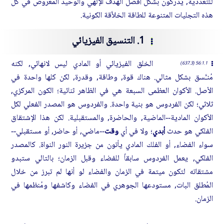
للتعددية, يُدركون بشكل أفضل الهدف الإلهي والوحيد المعروض في كل
هذه التجليات المتنوعة للطاقة الخلاَّقة الكونية.
1. التنسيق الفيزيائي
الخلق الفيزيائي أو المادي ليس لانهائي, لكنه
56:1.1 (637.3)
مُنـَّسق بشكل مثالي. هناك قوة, وطاقة, وقدرة, لكن كلها واحدة في
الأصل. الأكوان العظمى السبعة هي في الظاهر ثنائية؛ الكون المركزي,
ثلاثي؛ لكن الفردوس هو بنية واحدة. والفردوس هو المصدر الفعلي لكل
الأكوان المادية--الماضية, والحاضرة, والمستقبلية. لكن هذا الإشتقاق
الفلكي هو حدث
أبدي
؛ ولا في أي
وقت
--ماضي, أو حاضر, أو مستقبلي--
سواء الفضاء, أو الفلك المادي يأتون من جزيرة النور النواة. كالمصدر
الفلكي, يعمل الفردوس سابقاً للفضاء وقبل الزمان؛ بالتالي ستبدو
مشتقاته لتكون ميتمة في الزمان والفضاء لو أنها لم تبرز من خلال
المُطلق البات, مستودعها الجوهري في الفضاء وكاشفها ومُنظمها في
الزمان.