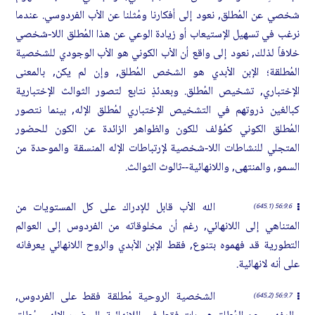
شخصي عن المُطلق, نعود إلى أفكارنا ومُثلنا عن الأب الفردوسي. عندما
نرغب في تسهيل الإستيعاب أو زيادة الوعي عن هذا المُطلق اللا-شخصي
خلافاً لذلك, نعود إلى واقع أن الأب الكوني هو الأب الوجودي للشخصية
المُطلقة؛ الإبن الأبدي هو الشخص المُطلق, وإن لم يكن, بالمعنى
الإختباري, تشخيص المُطلق. وبعدئذٍ نتابع لتصور الثوالث الإختبارية
كبالغين ذروتهم في التشخيص الإختباري لمُطلق الإله, بينما نتصور
المُطلق الكوني كمُؤلف للكون والظواهر الزائدة عن الكون للحضور
المتجلي للنشاطات اللا-شخصية لإرتباطات الإله المنسقة والموحدة من
السمو, والمنتهى, واللانهائية--ثالوث الثوالث.
الله الأب قابل للإدراك على كل المستويات من
56:9.6 (645.1)
المتناهي إلى اللانهائي, رغم أن مخلوقاته من الفردوس إلى العوالم
التطورية قد فهموه بتنوع, فقط الإبن الأبدي والروح اللانهائي يعرفانه
على أنه لانهائية.
الشخصية الروحية مُطلقة فقط على الفردوس,
56:9.7 (645.2)