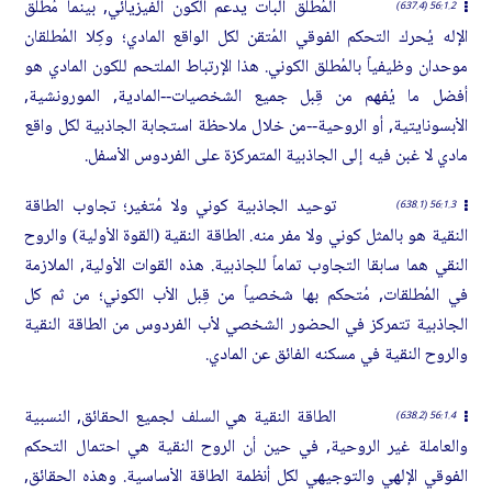
المُطلق البات يدعم الكون الفيزيائي, بينما مُطلق
56:1.2 (637.4)
الإله يُحرك التحكم الفوقي المُتقن لكل الواقع المادي؛ وكِلا المُطلقان
موحدان وظيفياً بالمُطلق الكوني. هذا الإرتباط الملتحم للكون المادي هو
أفضل ما يُفهم من قِبل جميع الشخصيات--المادية, المورونشية,
الأبسونايتية, أو الروحية--من خلال ملاحظة استجابة الجاذبية لكل واقع
مادي لا غبن فيه إلى الجاذبية المتمركزة على الفردوس الأسفل.
توحيد الجاذبية كوني ولا مُتغير؛ تجاوب الطاقة
56:1.3 (638.1)
النقية هو بالمثل كوني ولا مفر منه. الطاقة النقية (القوة الأولية) والروح
النقي هما سابقا التجاوب تماماً للجاذبية. هذه القوات الأولية, الملازمة
في المُطلقات, مُتحكم بها شخصياً من قِبل الأب الكوني؛ من ثم كل
الجاذبية تتمركز في الحضور الشخصي لأب الفردوس من الطاقة النقية
والروح النقية في مسكنه الفائق عن المادي.
الطاقة النقية هي السلف لجميع الحقائق, النسبية
56:1.4 (638.2)
والعاملة غير الروحية, في حين أن الروح النقية هي احتمال التحكم
الفوقي الإلهي والتوجيهي لكل أنظمة الطاقة الأساسية. وهذه الحقائق,