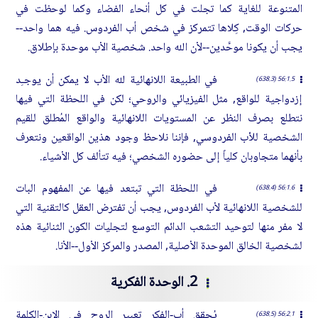
المتنوعة للغاية كما تجلت في كل أنحاء الفضاء وكما لوحظت في
حركات الوقت, كِلاها تتمركز في شخص أب الفردوس. فيه هما واحد--
يجب أن يكونا موحَّدين--لأن الله واحد. شخصية الأب موحدة بإطلاق.
في الطبيعة اللانهائية لله الأب لا يمكن أن يوجـِد
56:1.5 (638.3)
إزدواجية للواقع, مثل الفيزيائي والروحي؛ لكن في اللحظة التي فيها
نتطلع بصرف النظر عن المستويات اللانهائية والواقع المُطلق للقيم
الشخصية للأب الفردوسي, فإننا نلاحظ وجود هذين الواقعين ونتعرف
بأنهما متجاوبان كلياً إلى حضوره الشخصي؛ فيه تتألف كل الأشياء.
في اللحظة التي تبتعد فيها عن المفهوم البات
56:1.6 (638.4)
للشخصية اللانهائية لأب الفردوس, يجب أن تفترض العقل كالتقنية التي
لا مفر منها لتوحيد التشعب الدائم التوسع لتجليات الكون الثنائية هذه
لشخصية الخالق الموحدة الأصلية, المصدر والمركز الأول--الأنا.
2. الوحدة الفكرية
يُحقق أب-الفكر تعبير الروح في الإبن-الكلمة
56:2.1 (638.5)