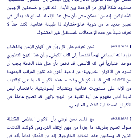
ستشهد شكلاً أوثق من الوحدة بين الأبناء الخالقين والمُسعفين الإلهيين
المُشاركين؛ إنه من الممكن حتى بأن مثل هذا الإتحاد للخالق قد يتأتى في
تعبير جديد ما من هوية خالق-مُشارك ذا طبيعة ختامية. لكننا حقاً لا
نعرف شيئاً عن هذه الإحتمالات للمستقبل غير المكشوف.
نحن نعرف, على كل, بأن في أكوان الزمان والفضاء,
56:7.8 (643.2)
يزود الله السباعي نهجاً تقدمياً إلى الأب الكوني, وبأن هذا النهج التطوري
موحد اختبارياً في الله الأسمى. قد نخمن بأن مثل هذه الخطة يجب أن
تسود في الأكوان الخارجية؛ من ناحية أخرى قد تكون المراتب الجديدة
من الكائنات التي قد تسكن في وقت ما هذه الأكوان قادرة على الإقتراب
من الإله على مستويات ختامية وبتقنيات أبسونايتية. باختصار, ليس
لدينا أدنى مفهوم عن أية تقنية من النهج الإلهي قد تصبح عاملةً في
الأكوان المستقبلية للفضاء الخارجي.
مع ذلك, نحن نرتئي بأن الأكوان العظمى المُكمَلة
56:7.9 (643.3)
سوف تصبح بطريقة ما جزءاً من مِهن ارتقاء الفردوس لأولئك الكائنات
الذين قد يسكنون هذه الخلائق الخارجية. إنه من المُمكن تماماً بأنه في