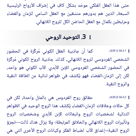
حتى هذا العقل الفلكي موحَد بشكل كافٍ في إشراف الأرواح الرئيسية
السبعة, الذين هم بدورهم منسَقين مع العقل السامي للزمان والفضاء
ومرتبطين بكمال مع العقل الحاضن الكل للروح اللانهائي.
3. التوحيد الروحي
كما أن جاذبية العقل الكوني مُركَّزة في الحضور
56:3.1 (639.1)
الشخصي الفردوسي للروح اللانهائي, كذلك جاذبية الروح الكوني مُركَّزة
في الحضور الشخصي الفردوسي للإبن الأبدي. الأب الكوني هو واحد,
لكن إلى الزمان-الفضاء فهو يُكشف في ظواهر ثنائية من الطاقة النقية
والروح النقية.
حقائق روح الفردوس هي بالمثل واحدة, لكن في
56:3.2 (639.2)
كل حالات وعلاقات الزمان-الفضاء يُكشَف هذا الروح الوحيد في الظواهر
الثنائية لشخصيات الروح وانبعاثات الإبن الأبدي وشخصيات الروح
وتأثيرات الروح اللانهائي والخلائق المرتبطة؛ ولا يزال هناك ثالث—تجزؤ
الروح النقية--إغداق الأب لضباط الفكر وكيانات الروح الأخرى التي هي