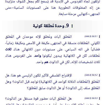
ترتقون تجاه الفردوس. في الأبدية قد يُسمح لكم بجعل كشوف متزايدة
عن إله المخلوقات التطورية هذا على المستويات السامية--حتى
المنتهى--كنهائيي مرحلة-سابعة.
9. وحدة مُطلقة كونية
المُطلق البات ومُطلق الإله موحدان في المُطلق
56:9.1 (644.3)
الكوني. المُطلقات منسقة في المنتهى, مكيفة في الأسمى ومكيفة زمانياً-
فضائياً في الله السباعي. على مستويات دون اللانهائي هناك
ثلاث
مُطلقات, لكن في اللانهائية يبدون ليكونوا
واحد
. على الفردوس هناك
ثلاث تشخيصات للإله, لكن في الثالوث
هم
واحد.
الإقتراح الفلسفي الأكبر للكون الرئيسي هو هذا: هل
56:9.2 (644.4)
المُطلق (المُطلقات الثلاثة كواحد في اللانهائية) تواجد قبل الثالوث؟ وهل
المُطلق سلف إلى الثالوث؟ أو هل الثالوث سابق للمُطلق؟
هل المُطلق البات حضور قوة مستقل عن الثالوث؟
56:9.3 (644.5)