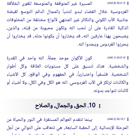
المسيرة غير المتوقفة والمتوسعة للقوى الخلاَّقة
56:9.13 (645.8)
الفردوسية خلال الفضاء تبدو لتتنبأ بالمجال الدائم التوسع لقبضة
جاذبية الأب الكوني والتكاثر غير المنتهي لأنواع مختلفة من المخلوقات
الذكية القادرة على أن تحب الله وتكون محبوبة من قِبله, والذين,
يصبحون بهذا عارفين الله, قد يختاروا أن يكونوا مثله, قد يختاروا أن
يحرزوا الفردوس ويجدوا الله.
كون الأكوان موحد جملةً. الله واحد في القدرة
56:9.14 (646.1)
والشخصية. هناك تنسيق على كل مستويات الطاقة وكل أطوار
الشخصية. فلسفياً واختبارياً, في المفهوم وفي الواقع, كل الأشياء
والكائنات ترتكز في الأب الفردوسي. الله هو الكل وفي الكل, ولا أشياء أو
كائنات تتواجد بدونه.
10. الحق, والجمال, والصلاح
بينما تتقدم العوالم المستقرة في النور والحياة من
56:10.1 (646.2)
المرحلة الإبتدائية إلى الحقبة السابعة, هي تتعاقب على التوالي من أجل