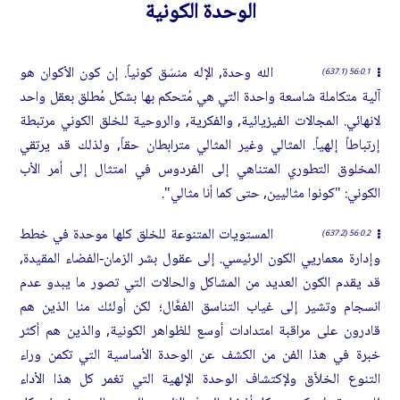
الوحدة الكونية
الله وحدة, الإله منسَق كونياً. إن كون الأكوان هو
56:0.1 (637.1)
آلية متكاملة شاسعة واحدة التي هي مُتحكم بها بشكل مُطلق بعقل واحد
لانهائي. المجالات الفيزيائية, والفكرية, والروحية للخلق الكوني مرتبطة
إرتباطاً إلهياً. المثالي وغير المثالي مترابطان حقاً, ولذلك قد يرتقي
المخلوق التطوري المتناهي إلى الفردوس في امتثال إلى أمر الأب
الكوني: "كونوا مثاليين, حتى كما أنا مثالي".
المستويات المتنوعة للخلق كلها موحدة في خطط
56:0.2 (637.2)
وإدارة معماريي الكون الرئيسي. إلى عقول بشر الزمان-الفضاء المقيدة,
قد يقدم الكون العديد من المشاكل والحالات التي تصور ما يبدو عدم
انسجام وتشير إلى غياب التناسق الفعَّال؛ لكن أولئك منا الذين هم
قادرون على مراقبة امتدادات أوسع للظواهر الكونية, والذين هم أكثر
خبرة في هذا الفن من الكشف عن الوحدة الأساسية التي تكمن وراء
التنوع الخلاَّق ولإكتشاف الوحدة الإلهية التي تغمر كل هذا الأداء