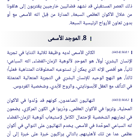
ذلك العصر المستقبلي قد نشهد فضائيين خارجيين يقتربون إلى هاﭭونا
من خلال الأكوان العظمى السبعة, المدارة من قِبل الله الأسمى مع أو
بدون تعاون الأرواح الرئيسية السبعة.
8. الموحِد الأسمى
الكائن الأسمى لديه وظيفة ثلاثية الثنايا في تجربة
56:8.1 (643.4)
الإنسان البشري: أولاً, هو الموحدِ لألوهية الزمان-الفضاء, الله السباعي؛
ثانياً, هو أقصى الإله الذي يمكن أن تستوعبه المخلوقات المتناهية فعلياً؛
ثالثاً, هو النهج الوحيد للإنسان البشري في التجربة المتعالية المتمثلة
في التآلف مع العقل الأبسونايتي, والروح الأبدي, وشخصية الفردوس.
النهائيون الصاعدون, كونهم قد وُلدوا في الأكوان
56:8.2 (643.5)
المحلية, وتربوا في الأكوان العظمى, ودُربوا في الكون المركزي, يضمون
في تجاربهم الشخصية الإحتمال الكامل لإستيعاب ألوهية الزمان-الفضاء
لله السباعي الموحَّدة في الأسمى. يخدم النهائيون على التوالي في أكوان
عظمى عدا عن تلك لأهليتهم, بالتالي يراكبون خبرة على خبرة إلى أن