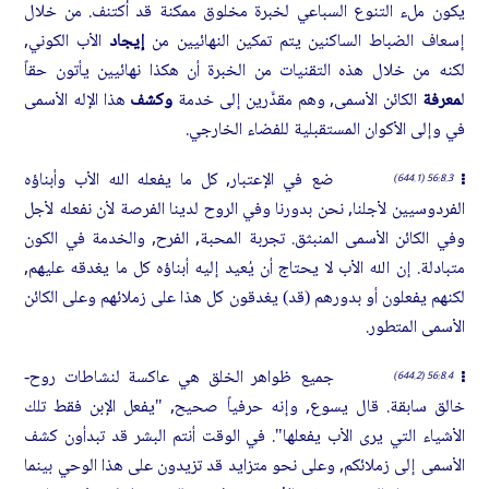
يكون ملء التنوع السباعي لخبرة مخلوق ممكنة قد اُكتنف. من خلال
إسعاف الضباط الساكنين يتم تمكين النهائيين من
إيجاد
الأب الكوني,
لكنه من خلال هذه التقنيات من الخبرة أن هكذا نهائيين يأتون حقاً
ل
معرفة
الكائن الأسمى, وهم مقدَّرين إلى خدمة
وكشف
هذا الإله الأسمى
في وإلى الأكوان المستقبلية للفضاء الخارجي.
ضع في الإعتبار, كل ما يفعله الله الأب وأبناؤه
56:8.3 (644.1)
الفردوسيين لأجلنا, نحن بدورنا وفي الروح لدينا الفرصة لأن نفعله لأجل
وفي الكائن الأسمى المنبثق. تجربة المحبة, الفرح, والخدمة في الكون
متبادلة. إن الله الأب لا يحتاج أن يُعيد إليه أبناؤه كل ما يغدقه عليهم,
لكنهم يفعلون أو بدورهم (قد) يغدقون كل هذا على زملائهم وعلى الكائن
الأسمى المتطور.
جميع ظواهر الخلق هي عاكسة لنشاطات روح-
56:8.4 (644.2)
خالق سابقة. قال يسوع, وإنه حرفياً صحيح, "يفعل الإبن فقط تلك
الأشياء التي يرى الأب يفعلها". في الوقت أنتم البشر قد تبدأون كشف
الأسمى إلى زملائكم, وعلى نحو متزايد قد تزيدون على هذا الوحي بينما