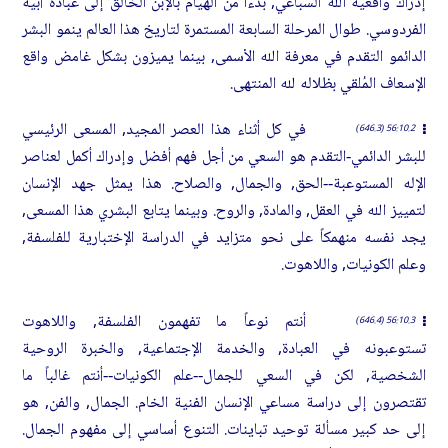
إدراك واقعية الله السباعي, بدءاً من الهيام بالإبن الخالق إلى عبادة أبيه
الفردوسي. طوال المرحلة السابعة المستمرة لتاريخ هذا العالم ينمو البشر
الدائمو التقدم في معرفة الله الأسمى, بينما يميزون بشكل غامض واقع
الإسعاف المُلقي بظلاله لله المنتهى.
في كل أثناء هذا العصر المجيد, المسعى الرئيسي
56:10.2 (646.3)
للبشر الدائمي-التقدم هو السعي من أجل فهم أفضل وإدراك أكمل لعناصر
الإله المستوعبة--الحق, والجمال, والصلاح. هذا يمثل جهد الإنسان
لتمييز الله في العقل, والمادة, والروح. وبينما يتابع البشري هذا المسعى,
يجد نفسه منهمكاً على نحو متزايد في الدراسة الإختبارية للفلسفة,
وعلم الكونيات, واللاهوت.
أنتم نوعاً ما تفهمون الفلسفة, واللاهوت
56:10.3 (646.4)
تستوعبونه في العبادة, والخدمة الإجتماعية, والخبرة الروحية
الشخصية, لكن في السعي للجمال--علم الكونيات--أنتم غالباً ما
تقتصرون إلى دراسة مساعي الإنسان الفنية الخام. الجمال, والفن, هو
إلى حد كبير مسألة توحيد تباينات. التنوع أساسي إلى مفهوم الجمال.