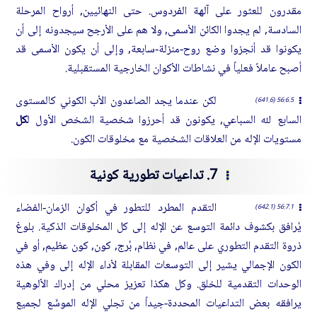
مقدرون للعثور على آلهة الفردوس. حتى النهائيين, أرواح المرحلة
السادسة, لم يجدوا الكائن الأسمى, ولا هم على الأرجح سيجدونه إلى أن
يكونوا قد أنجزوا وضع روح-منزلة-سابعة, وإلى أن يكون الأسمى قد
أصبح عاملاً فعلياً في نشاطات الأكوان الخارجية المستقبلية.
لكن عندما يجد الصاعدون الأب الكوني كالمستوى
56:6.5 (641.6)
السابع لله السباعي, يكونون قد أحرزوا شخصية الشخص الأول ل
كل
مستويات الإله من العلاقات الشخصية مع مخلوقات الكون.
7. تداعيات تطورية كونية
التقدم المطرد للتطور في أكوان الزمان-الفضاء
56:7.1 (642.1)
يُرافق بكشوف دائمة التوسع عن الإله إلى كل المخلوقات الذكية. بلوغ
ذروة التقدم التطوري على عالم, في نظام, بُرج, كون, كون عظيم, أو في
الكون الإجمالي يشير إلى التوسعات المقابلة لأداء الإله إلى وفي هذه
الوحدات التقدمية للخلق. وكل هكذا تعزيز محلي من إدراك الألوهية
يرافقه بعض التداعيات المحددة-جيداً من تجلي الإله الموسَّع لجميع