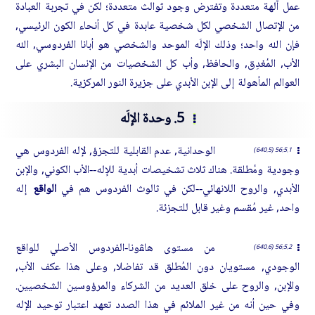
عمل آلهة متعددة وتفترض وجود ثوالث متعددة؛ لكن في تجربة العبادة
من الإتصال الشخصي لكل شخصية عابدة في كل أنحاء الكون الرئيسي,
فإن الله واحد؛ وذلك الإلَه الموحد والشخصي هو أبانا الفردوسي, الله
الأب, المُغدِق, والحافظ, وأب كل الشخصيات من الإنسان البشري على
العوالم المأهولة إلى الإبن الأبدي على جزيرة النور المركزية.
5. وحدة الإلَه
الوحدانية, عدم القابلية للتجزؤ, لإله الفردوس هي
56:5.1 (640.5)
وجودية ومُطلقة. هناك ثلاث تشخيصات أبدية للإله--الأب الكوني, والإبن
الأبدي, والروح اللانهائي--لكن في ثالوث الفردوس هم في
الواقع
إله
واحد, غير مُقسم وغير قابل للتجزئة.
من مستوى هاﭭونا-الفردوس الأصلي للواقع
56:5.2 (640.6)
الوجودي, مستويان دون المُطلق قد تفاضلا, وعلى هذا عكف الأب,
والإبن, والروح على خلق العديد من الشركاء والمرؤوسين الشخصيين.
وفي حين أنه من غير الملائم في هذا الصدد تعهد اعتبار توحيد الإله