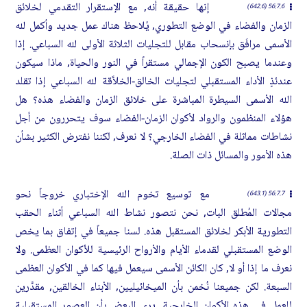
إنها حقيقة أنه, مع الإستقرار التقدمي لخلائق
56:7.6 (642.6)
الزمان والفضاء في الوضع التطوري, يُلاحظ هناك عمل جديد وأكمل لله
الأسمى مرافَق بإنسحاب مقابل للتجليات الثلاثة الأولى لله السباعي. إذا
وعندما يصبح الكون الإجمالي مستقراً في النور والحياة, ماذا سيكون
عندئذٍ الأداء المستقبلي لتجليات الخالق-الخلاَّقة لله السباعي إذا تقلد
الله الأسمى السيطرة المباشرة على خلائق الزمان والفضاء هذه؟ هل
هؤلاء المنظمون والرواد لأكوان الزمان-الفضاء سوف يتحررون من أجل
نشاطات مماثلة في الفضاء الخارجي؟ لا نعرف, لكننا نفترض الكثير بشأن
هذه الأمور والمسائل ذات الصلة.
مع توسيع تخوم الله الإختباري خروجاً نحو
56:7.7 (643.1)
مجالات المُطلق البات, نحن نتصور نشاط الله السباعي أثناء الحقب
التطورية الأبكر لخلائق المستقبل هذه. لسنا جميعاً في إتفاق بما يخص
الوضع المستقبلي لقدماء الأيام والأرواح الرئيسية للأكوان العظمى. ولا
نعرف ما إذا أو لا, كان الكائن الأسمى سيعمل فيها كما في الأكوان العظمى
السبعة. لكن جميعنا نُخمن بأن الميخائيليين, الأبناء الخالقين, مقدَّرين
للعمل في هذه الأكوان الخارجية. يرى البعض بأن العصور المستقبلية