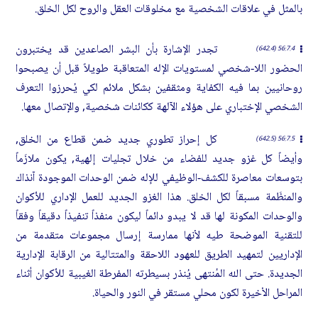
بالمثل في علاقات الشخصية مع مخلوقات العقل والروح لكل الخلق.
تجدر الإشارة بأن البشر الصاعدين قد يختبرون
56:7.4 (642.4)
الحضور اللا-شخصي لمستويات الإله المتعاقبة طويلاً قبل أن يصبحوا
روحانيين بما فيه الكفاية ومثقفين بشكل ملائم لكي يُحرزوا التعرف
الشخصي الإختباري على هؤلاء الآلهة ككائنات شخصية, والإتصال معها.
كل إحراز تطوري جديد ضمن قطاع من الخلق,
56:7.5 (642.5)
وأيضاً كل غزو جديد للفضاء من خلال تجليات إلهية, يكون ملازَماً
بتوسعات معاصرة للكشف-الوظيفي للإله ضمن الوحدات الموجودة آنذاك
والمنظَمة مسبقاً لكل الخلق. هذا الغزو الجديد للعمل الإداري للأكوان
والوحدات المكونة لها قد لا يبدو دائماً ليكون منفذاً تنفيذاً دقيقاً وفقاً
للتقنية الموضحة طيه لأنها ممارسة إرسال مجموعات متقدمة من
الإداريين لتمهيد الطريق للعهود اللاحقة والمتتالية من الرقابة الإدارية
الجديدة. حتى الله المُنتهى يُنذر بسيطرته المفرطة الغيبية للأكوان أثناء
المراحل الأخيرة لكون محلي مستقر في النور والحياة.