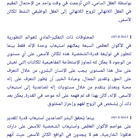
بواسطة العقل السامي, التي تُرجمت في وقت واحد من الإحتمال المقيم
في العقل اللانهائي للروح اللانهائي إلى العقل الوظيفي النشط للكائن
الأسمى.
المخلوقات ذات التفكير-المادي للعوالم التطورية
56:6.3 (641.4)
في الأكوان العظمى السبعة يمكنهم استيعاب وحدة الإله فقط بينما
تتطور في توليفة قدرة-الشخصية هذه للكائن الأسمى. على أي مستوى
من الوجود لا يمكن لله تجاوز الإستطاعة المفاهيمية للكائنات التي تعيش
على مثل هذا المستوى. يجب على الإنسان البشري, من خلال التعرف
على الحق, وتقدير الجمال, وعبادة الخير, أن يُطور التعرف على إله
محبة وبعدئذٍ يتقدم من خلال مستويات إله تصاعدية إلى استيعاب
الأسمى. الإله, كائن بهذا قد تم فهمه على أنه موحد في القدرة, يمكن بعد
ذلك أن يُشخص في الروح لفهم وإحراز المخلوق.
بينما يُحقق البشر الصاعدين استيعاب قدرة للقدير
56:6.4 (641.5)
على عواصم الأكوان العظمى واستيعاب الشخصية للأسمى على دارات
هاﭭونا الخارجية, هم لا يجدون في الواقع الكائن الأسمى حيث أنهم