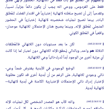
والمفهوم عن المُطلق هو بات فقط في اللانهائية. الحضور الإلهي مُطلق
فقط على الفردوس, ووحي الله يجب أن يكون دائماً جزئياً, نسبياً,
وتقدمياً إلى أن تصبح سلطته لانهائية إختبارياً في اقتدار الفضاء للمُطلق
البات, بينما تصبح تجليات شخصيته لانهائية إختبارياً في الحضور
المتجلي لمُطلق الإله, وبينما يصبح هذان الإحتمالان للانهائية موحدان-
واقعياً في المُطلق الكوني.
لكن ما بعد مستويات دون اللانهائي فالمُطلقات
56:9.8 (645.3)
الثلاثة
هم
واحد, وبالتالي يُحقَق-الإله اللانهائي دون اعتبار لما إذا كانت
أي مرتبة أخرى من الوجود أبداً تُدرك-ذاتياً وعي اللانهائية.
الوضع الوجودي في الأبدية يفترض ضمناً وعي-
56:9.9 (645.4)
ذاتي وجودي للانهائية, على الرغم من أن أبدية أخرى قد تكون مطلوبة
لإختبار إدراك ذاتي للإحتمالات الإختبارية الكامنة في أبدية لانهائية--
لانهائية أبدية.
والله الأب هو المصدر الشخصي لكل تجليات الإله
56:9.10 (645.5)
والواقع لجميع المخلوقات الذكية وكائنات الروح في كل أنحاء كون