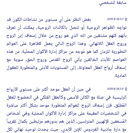
سابقة للشخصي.
بغض النظر على أي مستوى من نشاطات الكون قد
56:3.3 (639.3)
تواجِه الظواهر الروحية أو تتصل بالكائنات الروحية, يمكنك أن تعرف
بأنهم كلهم مشتقين من الله الذي هو روح من خلال إسعاف إبن الروح
وروح العقل اللانهائي. وهذا الروح النائي يعمل كظاهرة على العوالم
التطورية للزمان كما هو مُوجه من مراكز إدارة الأكوان المحلية. من هذه
العواصم للأبناء الخالقين يأتي الروح القدس وروح الحق, سوية مع
إسعاف أرواح العقل المعاونة, إلى المستويات الأدنى والمتطورة للعقول
المادية.
في حين أن العقل موحد أكثر على مستوى الأرواح
56:3.4 (639.4)
الرئيسية في صِلة مع الكائن الأسمى وكالعقل الفلكي في الخضوع للعقل
المُطلق, فإن إسعاف الروح للعوالم المتطورة موحد بشكل أكثر مباشرة
في الشخصيات المقيمة على مراكز إدارة الأكوان المحلية وفي أشخاص
المُسعفين الإلهيين المترئسين, الذين هم بدورهم مرتبطين بكمال تقريباً
مع دارة جاذبية الفردوس للإبن الأبدي, حيث يحدث توحيد نهائي لكل