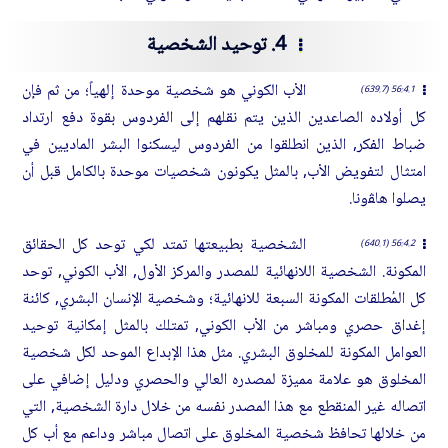
4. توحيد الشخصية
الأب الكوني هو شخصية موحدة إلهياً؛ من ثم فإن
56:4.1 (639.7)
كل أولاده الصاعدين الذين يتم نقلهم إلى الفردوس بقوة دفع ارتداد
ضباط الفكر, الذين انطلقوا من الفردوس ليسكنوا البشر الماديين في
امتثال لتفويض الأب, بالمثل يكونون شخصيات موحدة بالكامل قبل أن
يصلوا هاﭭونا.
الشخصية بطبيعتها تمتد لكي توحد كل الحقائق
56:4.2 (640.1)
المكونة. الشخصية اللانهائية للمصدر والمركز الأول, الأب الكوني, توحد
كل المُطلقات المكونة السبعة للانهائية؛ وشخصية الإنسان البشري, كائنة
إغداق حصري ومباشر من الأب الكوني, تمتلك بالمثل إمكانية توحيد
العوامل المكونة للمخلوق البشري. مثل هذا الإبداع الموحد لكل شخصية
المخلوق هو علامة مميزة لمصدره العالي والحصري ودليل إضافي على
اتصاله غير المنقطع مع هذا المصدر نفسه من خلال دارة الشخصية, التي
من خلالها تحافظ شخصية المخلوق على اتصال مباشر وداعم مع أب كل