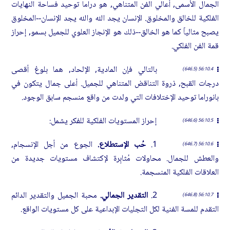
الجمال الأسمى, أعالي الفن المتناهي, هو دراما توحيد فساحة النهايات
الفلكية للخالق والمخلوق. الإنسان يجد الله والله يجد الإنسان--المخلوق
يصبح مثالياً كما هو الخالق--ذلك هو الإنجاز العلوي للجميل بسمو, إحراز
قمة الفن الفلكي.
بالتالي فإن المادية, الإلحاد, هما بلوغ أقصى
56:10.4 (646.5)
درجات القبح, ذروة التناقض المتناهي للجميل. أعلى جمال يتكون في
بانوراما توحيد الإختلافات التي ولدت من واقع منسجم سابق الوجود.
إحراز المستويات الفلكية للفكر يشمل:
56:10.5 (646.6)
1.
حُب الإستطلاع.
الجوع من أجل الإنسجام,
56:10.6 (646.7)
والعطش للجمال. محاولات مُثابِرة لإكتشاف مستويات جديدة من
العلاقات الفلكية المنسجمة.
2.
التقدير الجمالي.
محبة الجميل والتقدير الدائم
56:10.7 (646.8)
التقدم للمسة الفنية لكل التجليات الإبداعية على كل مستويات الواقع.